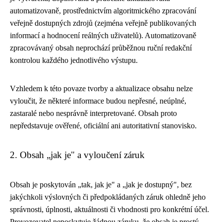
automatizovaně, prostřednictvím algoritmického zpracování
veřejně dostupných zdrojů (zejména veřejně publikovaných
informací a hodnocení reálných uživatelů). Automatizovaně
zpracovávaný obsah neprochází průběžnou ruční redakční
kontrolou každého jednotlivého výstupu.
Vzhledem k této povaze tvorby a aktualizace obsahu nelze
vyloučit, že některé informace budou nepřesné, neúplné,
zastaralé nebo nesprávně interpretované. Obsah proto
nepředstavuje ověřené, oficiální ani autoritativní stanovisko.
2. Obsah „jak je" a vyloučení záruk
Obsah je poskytován „tak, jak je" a „jak je dostupný", bez
jakýchkoli výslovných či předpokládaných záruk ohledně jeho
správnosti, úplnosti, aktuálnosti či vhodnosti pro konkrétní účel.
Provozovatel neposkytuje žádnou záruku, že obsah je prostý