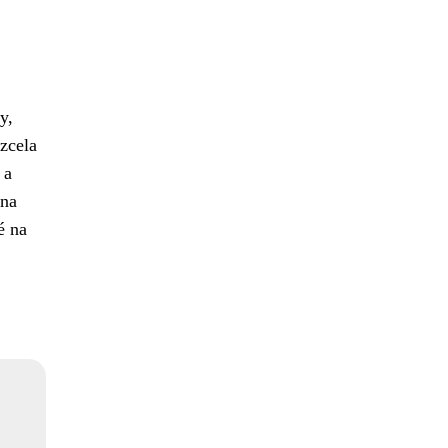
y,
 zcela
 a
 na
é na