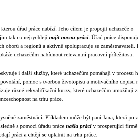
 kterou úřad práce nabízí. Jeho cílem je propojit uchazeče o
im tak co nejrychleji
najít novou práci
. Úřad práce disponuj
ch oborů a regionů a aktivně spolupracuje se zaměstnavateli.
dokáže uchazečům nabídnout relevantní pracovní příležitosti.
kytuje i další služby, které uchazečům pomáhají v procesu h
ě povolání, pomoc s tvorbou životopisu a motivačního dopisu 
zuje různé rekvalifikační kurzy, které uchazečům umožňují z
enceschopnost na trhu práce.
vysněné zaměstnání. Příkladem může být paní Jana, která po z
následně s pomocí úřadu práce
našla práci
v prosperující firmě
ají práci a chtějí se uplatnit na trhu práce.