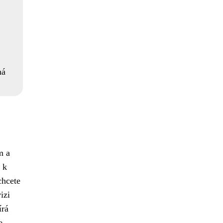
ná
m a
 k
chcete
izi
írá
e.