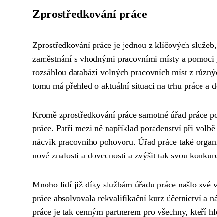
Zprostředkování práce
Zprostředkování práce je jednou z klíčových služeb,
zaměstnání s vhodnými pracovními místy a pomoci j
rozsáhlou databází volných pracovních míst z různý
tomu má přehled o aktuální situaci na trhu práce a 
Kromě zprostředkování práce samotné úřad práce pos
práce. Patří mezi ně například poradenství při volb
nácvik pracovního pohovoru. Úřad práce také organi
nové znalosti a dovednosti a zvýšit tak svou konkur
Mnoho lidí již díky službám úřadu práce našlo své 
práce absolvovala rekvalifikační kurz účetnictví a 
práce je tak cenným partnerem pro všechny, kteří hled