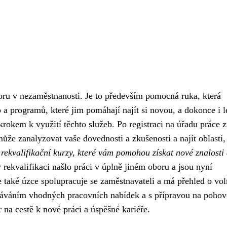
oru v nezaměstnanosti. Je to především pomocná ruka, která
a programů, které jim pomáhají najít si novou, a dokonce i l
rokem k využití těchto služeb. Po registraci na úřadu práce z
ůže zanalyzovat vaše dovednosti a zkušenosti a najít oblasti,
rekvalifikační kurzy, které vám pomohou získat nové znalosti
 rekvalifikaci našlo práci v úplně jiném oboru a jsou nyní
e také úzce spolupracuje se zaměstnavateli a má přehled o vo
áváním vhodných pracovních nabídek a s přípravou na pohov
r na cestě k nové práci a úspěšné kariéře.