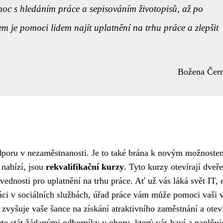
omoc s hledáním práce a sepisováním životopisů, až po
em je pomoci lidem najít uplatnění na trhu práce a zlepšit
Božena Čer
dporu v nezaměstnanosti. Je to také brána k novým možnoste
 nabízí, jsou
rekvalifikační kurzy
. Tyto kurzy otevírají dveře
ednosti pro uplatnění na trhu práce. Ať už vás láká svět IT, 
áci v sociálních službách, úřad práce vám může pomoci vaši v
 zvyšuje vaše šance na získání atraktivního zaměstnání a otev
ete stát žádanými odborníky v oboru, který vás baví a naplňuj