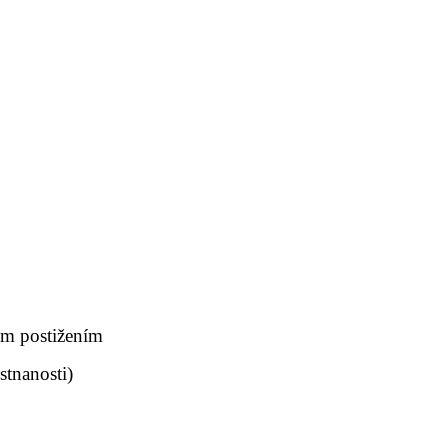
ím postižením
stnanosti)