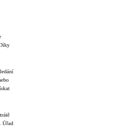
e
 Díky
ledání
nebo
ískat
trátě
. Úřad