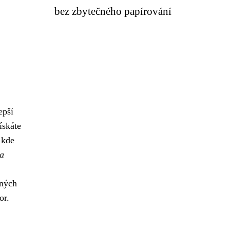
bez zbytečného papírování
epší
ískáte
 kde
 a
lných
or.