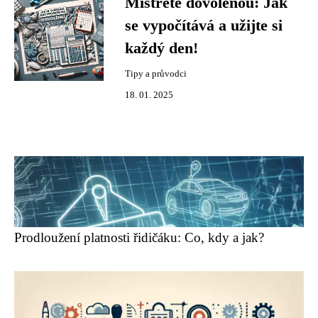
Mistřete dovolenou: Jak
se vypočítává a užijte si
každý den!
Tipy a průvodci
18. 01. 2025
Prodloužení platnosti řidičáku: Co, kdy a jak?