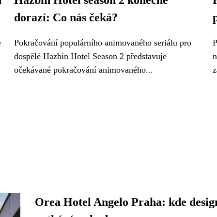
n
Hazbin Hotel season 2 konečně
dorazí: Co nás čeká?
e
Pokračování populárního animovaného seriálu pro
P
dospělé Hazbin Hotel Season 2 představuje
n
očekávané pokračování animovaného...
z
Orea Hotel Angelo Praha: kde desig