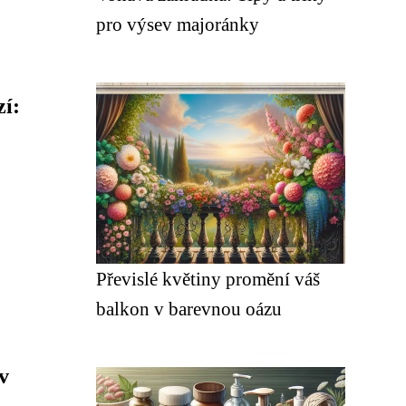
pro výsev majoránky
í:
Převislé květiny promění váš
balkon v barevnou oázu
v