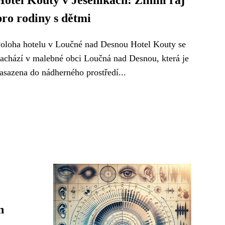
Hotel Kouty v Jeseníkách: Zimní ráj
pro rodiny s dětmi
oloha hotelu v Loučné nad Desnou Hotel Kouty se
achází v malebné obci Loučná nad Desnou, která je
asazena do nádherného prostředí...
n