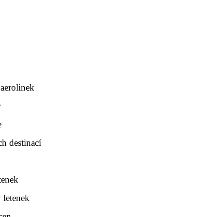
aerolinek
r
e
h destinací
tenek
 letenek
cen