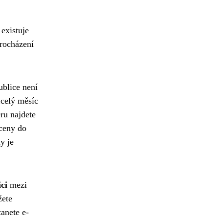
 existuje
procházení
ublice není
„celý měsíc
eru najdete
 ceny do
y je
ci
mezi
žete
tanete e-