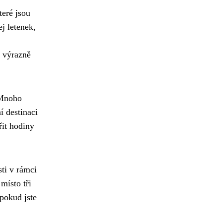
teré jsou
j letenek,
a výrazně
noho
í destinaci
řit hodiny
sti v rámci
místo tři
pokud jste