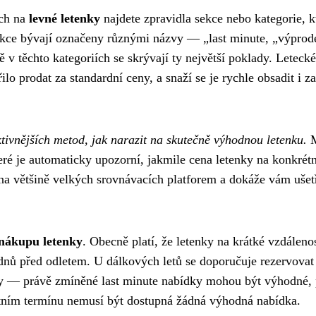
ých na
levné letenky
najdete zpravidla sekce nebo kategorie, k
kce bývají označeny různými názvy — „last minute, „výprode
 v těchto kategoriích se skrývají ty největší poklady. Letecké
lo prodat za standardní ceny, a snaží se je rychle obsadit i z
ktivnějších metod, jak narazit na skutečně výhodnou letenku.
M
eré je automaticky upozorní, jakmile cena letenky na konkrétn
 na většině velkých srovnávacích platforem a dokáže vám ušet
nákupu letenky
. Obecně platí, že letenky na krátké vzdáleno
dnů před odletem. U dálkových letů se doporučuje rezervovat 
ky — právě zmíněné last minute nabídky mohou být výhodné, 
rétním termínu nemusí být dostupná žádná výhodná nabídka.