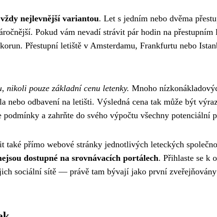
vždy nejlevnější variantou
. Let s jedním nebo dvěma přest
ročnější. Pokud vám nevadí strávit pár hodin na přestupním le
 korun. Přestupní letiště v Amsterdamu, Frankfurtu nebo Istan
, nikoli pouze základní cenu letenky.
Mnoho nízkonákladový
la nebo odbavení na letišti. Výsledná cena tak může být výraz
te podmínky a zahrňte do svého výpočtu všechny potenciální p
vit také přímo webové stránky jednotlivých leteckých společno
 nejsou dostupné na srovnávacích portálech
. Přihlaste se k 
jich sociální sítě — právě tam bývají jako první zveřejňován
ek