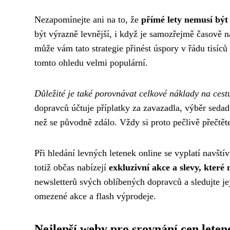
Nezapomínejte ani na to, že
přímé lety nemusí být 
být výrazně levnější, i když je samozřejmě časově ná
může vám tato strategie přinést úspory v řádu tisíců
tomto ohledu velmi populární.
Důležité je také porovnávat celkové náklady na cestu
dopravců účtuje příplatky za zavazadla, výběr sedad
než se původně zdálo. Vždy si proto pečlivě přečtě
Při hledání levných letenek online se vyplatí navští
totiž občas nabízejí
exkluzivní akce a slevy, které
newsletterů svých oblíbených dopravců a sledujte je
omezené akce a flash výprodeje.
Nejlepší weby pro srovnání cen leten