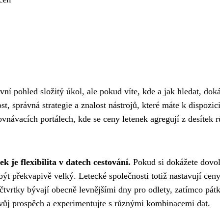
ní pohled složitý úkol, ale pokud víte, kde a jak hledat, doká
t, správná strategie a znalost nástrojů, které máte k dispozic
vnávacích portálech, kde se ceny letenek agregují z desítek 
 je flexibilita v datech cestování.
Pokud si dokážete dovoli
být překvapivě velký. Letecké společnosti totiž nastavují cen
čtvrtky bývají obecně levnějšími dny pro odlety, zatímco pát
 svůj prospěch a experimentujte s různými kombinacemi dat.