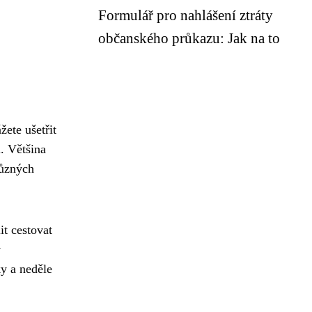
Formulář pro nahlášení ztráty
občanského průkazu: Jak na to
žete ušetřit
i. Většina
různých
t cestovat
y
ky a neděle