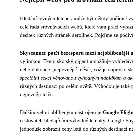
Hledání levných letenek může být někdy pořádně vyčer
celá řada srovnávacích webů, které vám práci výraz
desítek různých stránek aerolinek. Pojďme se podívat 
Skyscanner patří bezesporu mezi nejoblíbenější a
výjimkou. Tento skotský gigant umožňuje vyhledávat
nebo dokonce „nejlevnější měsíc, což je naprosto skv
speciální sekci věnovanou výhodným nabídkám a ak
různých destinací po celém světě. Výhodou je také p
nejlevněji letět.
Dalším velmi oblíbeným nástrojem je
Google Flight
cestovateli hledajícími výhodné letenky. Google Flig
jednoduše zobrazit ceny letů do různých destinací n