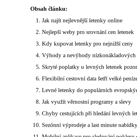
Obsah článku:
Jak najít nejlevnější letenky online
Nejlepší weby pro srovnání cen letenek
Kdy kupovat letenky pro nejnižší ceny
Výhody a nevýhody nízkonákladových 
Skryté poplatky u levných letenek pozo
Flexibilní cestovní data šetří velké peníz
Levné letenky do populárních evropskýc
Jak využít věrnostní programy a slevy
Chyby cestujících při hledání levných le
Sezónní výprodeje a last minute nabídky
Mobilní aplikace pro sledování poklesu 