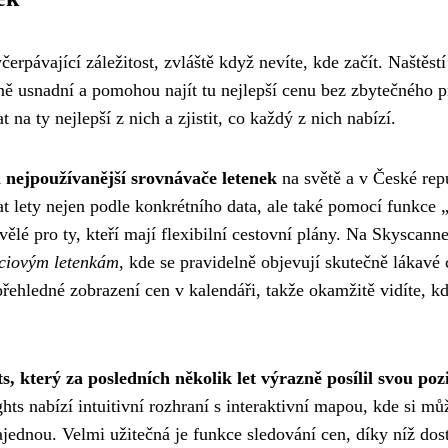
pávající záležitost, zvláště když nevíte, kde začít. Naštěstí
ně usnadní a pomohou najít tu nejlepší cenu bez zbytečného 
na ty nejlepší z nich a zjistit, co každý z nich nabízí.
 nejpoužívanější srovnávače letenek
na světě a v České rep
 lety nejen podle konkrétního data, ale také pomocí funkce 
ělé pro ty, kteří mají flexibilní cestovní plány. Na Skyscann
ciovým letenkám
, kde se pravidelně objevují skutečně lákavé
řehledné zobrazení cen v kalendáři, takže okamžitě vidíte, kd
s, který za posledních několik let výrazně posílil svou pozi
hts nabízí intuitivní rozhraní s interaktivní mapou, kde si mů
ajednou. Velmi užitečná je funkce sledování cen, díky níž dos