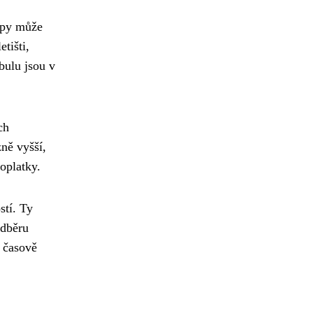
upy může
tišti,
bulu jsou v
ch
ně vyšší,
oplatky.
stí. Ty
odběru
y časově