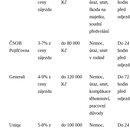
ceny
Kč
úraz, smrt,
hodin
zájezdu
škoda na
před
majetku,
odjez
soudní
předvolání
ČSOB
3-7% z
do 80 000
Nemoc,
Do 24
Pojišťovna
ceny
Kč
úraz, smrt
hodin
zájezdu
v rodině
před
odjez
Generali
4-9% z
do 120 000
Nemoc,
Do 72
ceny
Kč
úraz, smrt,
hodin
zájezdu
komplikace
před
těhotenství,
odjez
pracovní
důvody
Uniqa
5-8% z
do 100 000
Nemoc,
Do 24