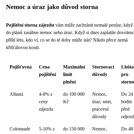
Nemoc a úraz jako důvod storna
Pojištění storna zájezdu
vám může zachránit nemalé peníze, když
do plánů zasáhne nemoc nebo úraz. Když si dnes zaplatíte dovolen
příští léto, kdo ví, co se do té doby může stát? Nikdo přece nemá
křišťálovou kouli.
Pojišťovna
Cena
Maximální
Stornovací
Lhůta
pojištění
limit
důvody
pro
plnění
storno
Allianz
4-8% z
do 100 000
Nemoc,
Do 24
ceny
Kč
úraz, smrt,
hodin
zájezdu
pracovní
před
důvody
odjez
Colonnade
5-10% z
do 150 000
Nemoc,
Do 48