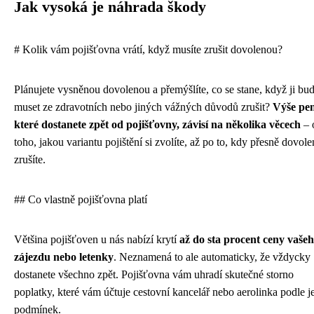
Jak vysoká je náhrada škody
# Kolik vám pojišťovna vrátí, když musíte zrušit dovolenou?
Plánujete vysněnou dovolenou a přemýšlíte, co se stane, když ji bud
muset ze zdravotních nebo jiných vážných důvodů zrušit?
Výše pen
které dostanete zpět od pojišťovny, závisí na několika věcech
– 
toho, jakou variantu pojištění si zvolíte, až po to, kdy přesně dovol
zrušíte.
## Co vlastně pojišťovna platí
Většina pojišťoven u nás nabízí krytí
až do sta procent ceny vaše
zájezdu nebo letenky
. Neznamená to ale automaticky, že vždycky
dostanete všechno zpět. Pojišťovna vám uhradí skutečné storno
poplatky, které vám účtuje cestovní kancelář nebo aerolinka podle je
podmínek.