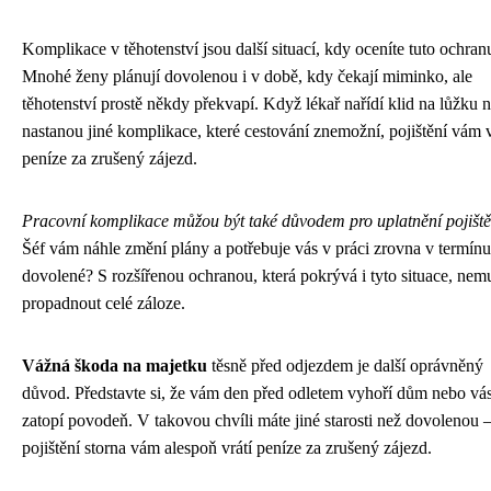
Komplikace v těhotenství jsou další situací, kdy oceníte tuto ochran
Mnohé ženy plánují dovolenou i v době, kdy čekají miminko, ale
těhotenství prostě někdy překvapí. Když lékař nařídí klid na lůžku 
nastanou jiné komplikace, které cestování znemožní, pojištění vám v
peníze za zrušený zájezd.
Pracovní komplikace můžou být také důvodem pro uplatnění pojiště
Šéf vám náhle změní plány a potřebuje vás v práci zrovna v termínu
dovolené? S rozšířenou ochranou, která pokrývá i tyto situace, nemu
propadnout celé záloze.
Vážná škoda na majetku
těsně před odjezdem je další oprávněný
důvod. Představte si, že vám den před odletem vyhoří dům nebo vá
zatopí povodeň. V takovou chvíli máte jiné starosti než dovolenou –
pojištění storna vám alespoň vrátí peníze za zrušený zájezd.