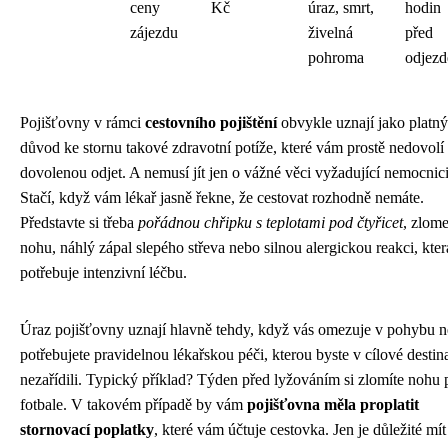
ceny
Kč
úraz, smrt,
hodin
zájezdu
živelná
před
pohroma
odjez
Pojišťovny v rámci
cestovního pojištění
obvykle uznají jako platný
důvod ke stornu takové zdravotní potíže, které vám prostě nedovolí
dovolenou odjet. A nemusí jít jen o vážné věci vyžadující nemocnici
Stačí, když vám lékař jasně řekne, že cestovat rozhodně nemáte.
Představte si třeba
pořádnou chřipku s teplotami pod čtyřicet
, zlom
nohu, náhlý zápal slepého střeva nebo silnou alergickou reakci, kter
potřebuje intenzivní léčbu.
Úraz pojišťovny uznají hlavně tehdy, když vás omezuje v pohybu 
potřebujete pravidelnou lékařskou péči, kterou byste v cílové destin
nezařídili. Typický příklad? Týden před lyžováním si zlomíte nohu 
fotbale. V takovém případě by vám
pojišťovna měla proplatit
stornovací poplatky
, které vám účtuje cestovka. Jen je důležité mít