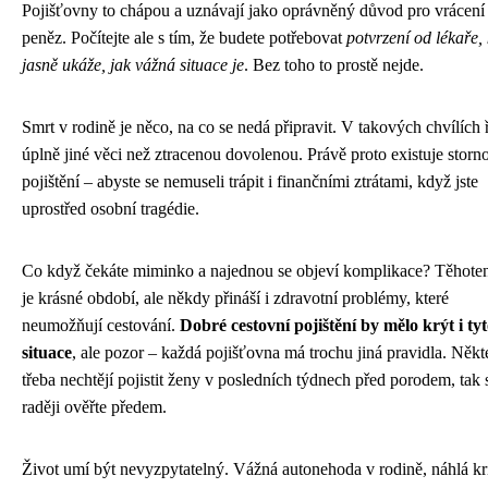
Pojišťovny to chápou a uznávají jako oprávněný důvod pro vrácení
peněz. Počítejte ale s tím, že budete potřebovat
potvrzení od lékaře, 
jasně ukáže, jak vážná situace je
. Bez toho to prostě nejde.
Smrt v rodině je něco, na co se nedá připravit. V takových chvílích ř
úplně jiné věci než ztracenou dovolenou. Právě proto existuje storn
pojištění – abyste se nemuseli trápit i finančními ztrátami, když jste
uprostřed osobní tragédie.
Co když čekáte miminko a najednou se objeví komplikace? Těhoten
je krásné období, ale někdy přináší i zdravotní problémy, které
neumožňují cestování.
Dobré cestovní pojištění by mělo krýt i ty
situace
, ale pozor – každá pojišťovna má trochu jiná pravidla. Někt
třeba nechtějí pojistit ženy v posledních týdnech před porodem, tak s
raději ověřte předem.
Život umí být nevyzpytatelný. Vážná autonehoda v rodině, náhlá kr