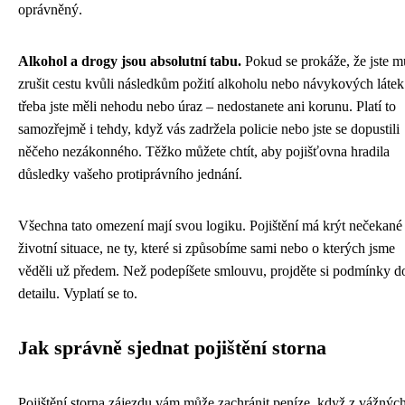
oprávněný.
Alkohol a drogy jsou absolutní tabu.
Pokud se prokáže, že jste m
zrušit cestu kvůli následkům požití alkoholu nebo návykových látek
třeba jste měli nehodu nebo úraz – nedostanete ani korunu. Platí to
samozřejmě i tehdy, když vás zadržela policie nebo jste se dopustili
něčeho nezákonného. Těžko můžete chtít, aby pojišťovna hradila
důsledky vašeho protiprávního jednání.
Všechna tato omezení mají svou logiku. Pojištění má krýt nečekané
životní situace, ne ty, které si způsobíme sami nebo o kterých jsme
věděli už předem. Než podepíšete smlouvu, projděte si podmínky d
detailu. Vyplatí se to.
Jak správně sjednat pojištění storna
Pojištění storna zájezdu vám může zachránit peníze, když z vážnýc