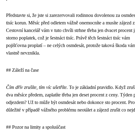
Představte si, že jste si zarezervovali rodinnou dovolenou za osmdes
tisíc korun. Měsíc před odletem vážně onemocníte a musíte zájezd zr
Cestovní kancelář vám v tuto chvíli strhne třeba jen dvacet procent 
storno poplatek, což je šestnáct tisíc. Právě těch šestnáct tisíc vám
pojišťovna proplatí – ne celých osmdesát, protože taková škoda vá
vlastně nevznikla.
## Záleží na čase
Čím dřív zrušíte, tím víc ušetříte.
To je základní pravidlo. Když zruš
dva měsíce předem, zaplatíte třeba jen deset procent z ceny. Týden 
odjezdem? Už to může být osmdesát nebo dokonce sto procent. Prot
důležité v případě vážného problému neotálet a zájezd zrušit co nejd
## Pozor na limity a spoluúčast