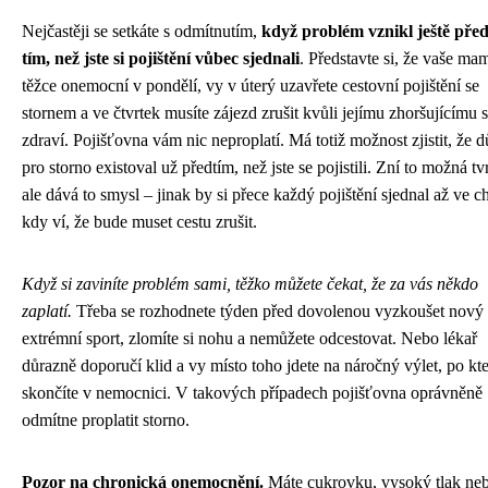
Nejčastěji se setkáte s odmítnutím,
když problém vznikl ještě pře
tím, než jste si pojištění vůbec sjednali
. Představte si, že vaše ma
těžce onemocní v pondělí, vy v úterý uzavřete cestovní pojištění se
stornem a ve čtvrtek musíte zájezd zrušit kvůli jejímu zhoršujícímu 
zdraví. Pojišťovna vám nic neproplatí. Má totiž možnost zjistit, že 
pro storno existoval už předtím, než jste se pojistili. Zní to možná tv
ale dává to smysl – jinak by si přece každý pojištění sjednal až ve ch
kdy ví, že bude muset cestu zrušit.
Když si zaviníte problém sami, těžko můžete čekat, že za vás někdo
zaplatí.
Třeba se rozhodnete týden před dovolenou vyzkoušet nový
extrémní sport, zlomíte si nohu a nemůžete odcestovat. Nebo lékař
důrazně doporučí klid a vy místo toho jdete na náročný výlet, po kt
skončíte v nemocnici. V takových případech pojišťovna oprávněně
odmítne proplatit storno.
Pozor na chronická onemocnění.
Máte cukrovku, vysoký tlak ne