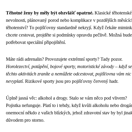
Těhotné ženy by měly být obzvlášť opatrné.
Klasické těhotenské
nevolnosti, plánovaný porod nebo komplikace v pozdějších měsícíc
těhotenství? To pojišťovny standardně nekryjí. Když čekáte mimink
chcete cestovat, projděte si podmínky opravdu pečlivě. Možná bude
potřebovat speciální připojištění.
Máte rádi adrenalin? Provozujete extrémní sporty? Tady pozor.
Horolezectví, potápění, bojové sporty, motoristické závody – když se
těchto aktivitách zraníte a nemůžete odcestovat, pojišťovna vám nic
nevyplatí.
Rizikové sporty jsou pro pojišťovny červený hadr.
Úplně jasná věc: alkohol a drogy. Stalo se vám něco pod vlivem?
Pojistka nefunguje. Platí to i tehdy, když kvůli alkoholu nebo drog
onemocní někdo z vašich blízkých, jehož zdravotní stav by byl jina
důvodem pro storno.