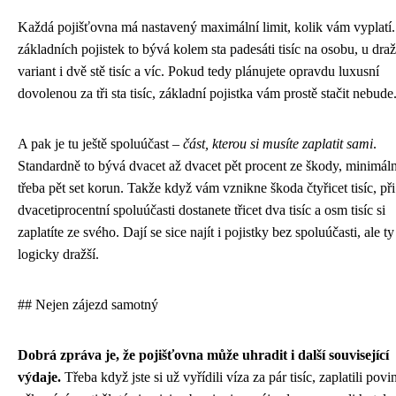
Každá pojišťovna má nastavený maximální limit, kolik vám vyplatí
základních pojistek to bývá kolem sta padesáti tisíc na osobu, u dra
variant i dvě stě tisíc a víc. Pokud tedy plánujete opravdu luxusní
dovolenou za tři sta tisíc, základní pojistka vám prostě stačit nebude
A pak je tu ještě spoluúčast –
část, kterou si musíte zaplatit sami
.
Standardně to bývá dvacet až dvacet pět procent ze škody, minimál
třeba pět set korun. Takže když vám vznikne škoda čtyřicet tisíc, při
dvacetiprocentní spoluúčasti dostanete třicet dva tisíc a osm tisíc si
zaplatíte ze svého. Dají se sice najít i pojistky bez spoluúčasti, ale ty
logicky dražší.
## Nejen zájezd samotný
Dobrá zpráva je, že pojišťovna může uhradit i další související
výdaje.
Třeba když jste si už vyřídili víza za pár tisíc, zaplatili povi