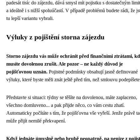
padesát tisíc do zájezdu, dává smysl mít pojistku s dostatečným lim
a ideálně i s nižší spoluúčastí. V případě problémů budete rádi, že jst
tu lepší variantu vybrali.
Výluky z pojištění storna zájezdu
Storno zájezdu vás může ochránit před finančními ztrátami, k
musíte dovolenou zrušit. Ale pozor – ne každý důvod je
pojišťovnou uznán.
Pojistné podmínky obsahují jasně definované
výluky, které byste měli znát ještě před tím, než smlouvu podepíšete
Představte si situaci: týdny se těšíte na dovolenou, máte zaplaceno,
všechno domluveno... a pak přijde něco, co vám cestu zhatí.
Automaticky počítáte s tím, že pojišťovna vše vyřeší. Jenže právě t
může přijít nemilé překvapení.
Když jednáte úmyslně nebo hrubě neopatrně, na peníze z pojis