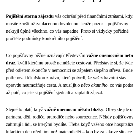
Pojištění storna zájezdu
vás ochrání před finančními ztrátami, kdy
musíte zrušit už zaplacenou dovolenou. Jenže pozor – pojišťovny
nekryjí úplně všechno, co vás napadne. Proto si vždycky pořádně
pročtěte podmínky konkrétního pojištění.
Co pojišťovny běžně uznávají? Především
vážné onemocnění neb
úraz
, kvůli kterému prostě nemůžete cestovat. Představte si, že týd
před odletem skončíte v nemocnici se zápalem slepého střeva. Bude
potřebovat lékařskou zprávu, která potvrdí, že vaš zdravotní stav
opravdu neumožňuje cestu. A musí jít o
něco akutního
, co vás potk
až poté, co jste si pojištění sjednali a zaplatili zájezd.
Stejně to platí, když
vážně onemocní někdo blízký
. Obvykle jde o
partnera, děti, rodiče, prarodiče nebo sourozence. Někdy pojišťovn
zahrnují i lidi, se kterými bydlíte. Třeba když vašeho otce hospitalizu
infarktem den před tím, než máte odletět – kdo by za takové situace