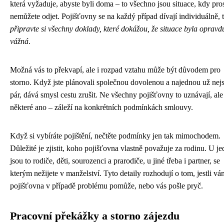
která vyžaduje, abyste byli doma – to všechno jsou situace, kdy pro
nemůžete odjet. Pojišťovny se na každý případ dívají individuálně, 
připravte si všechny doklady, které dokážou, že situace byla opravd
vážná
.
Možná vás to překvapí, ale i rozpad vztahu může být důvodem pro
storno. Když jste plánovali společnou dovolenou a najednou už nejs
pár, dává smysl cestu zrušit. Ne všechny pojišťovny to uznávají, ale
některé ano – záleží na konkrétních podmínkách smlouvy.
Když si vybíráte pojištění, nečtěte podmínky jen tak mimochodem.
Důležité je zjistit, koho pojišťovna vlastně považuje za rodinu. U j
jsou to rodiče, děti, sourozenci a prarodiče, u jiné třeba i partner, se
kterým nežijete v manželství. Tyto detaily rozhodují o tom, jestli vá
pojišťovna v případě problému pomůže, nebo vás pošle pryč.
Pracovní překážky a storno zájezdu