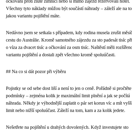
očkování proti žluté zimnici nebo si mimo zájezd rezervovali hotel.
Všechny tyto náklady můžou být součástí náhrady – záleží ale na t
jakou variantu pojištění máte.
Nedávno jsem se setkala s případem, kdy rodina musela zrušit měsí
cestu do Austrálie. Kromě samotného zájezdu za sto padesát tisíc přiš
o víza za dvacet tisíc a očkování za osm tisíc. Naštěstí měli rozšířen
variantu pojištění a dostali zpět všechno kromě spoluúčasti.
## Na co si dát pozor při výběru
Pojistky se od sebe dost liší a není to jen o ceně. Pořádně si pročtěte
podmínky – zejména kolik je maximální limit plnění a jak se počítá
náhrada. Někdy je výhodnější zaplatit o pár set korun víc a mít vyšš
limit nebo nižší spoluúčast. Záleží na tom, kam a za kolik jedete.
Nešetřete na pojištění u drahých dovolených. Když investujete sto