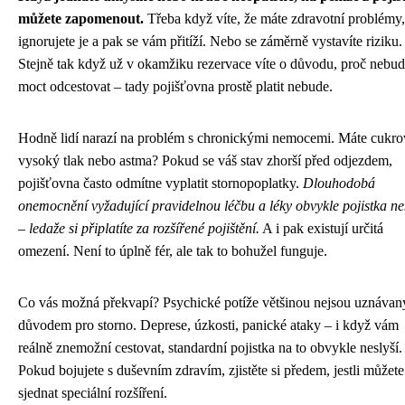
můžete zapomenout.
Třeba když víte, že máte zdravotní problémy,
ignorujete je a pak se vám přitíží. Nebo se záměrně vystavíte riziku.
Stejně tak když už v okamžiku rezervace víte o důvodu, proč nebud
moct odcestovat – tady pojišťovna prostě platit nebude.
Hodně lidí narazí na problém s chronickými nemocemi. Máte cukro
vysoký tlak nebo astma? Pokud se váš stav zhorší před odjezdem,
pojišťovna často odmítne vyplatit stornopoplatky.
Dlouhodobá
onemocnění vyžadující pravidelnou léčbu a léky obvykle pojistka ne
– ledaže si připlatíte za rozšířené pojištění.
A i pak existují určitá
omezení. Není to úplně fér, ale tak to bohužel funguje.
Co vás možná překvapí? Psychické potíže většinou nejsou uznáva
důvodem pro storno. Deprese, úzkosti, panické ataky – i když vám
reálně znemožní cestovat, standardní pojistka na to obvykle neslyší.
Pokud bojujete s duševním zdravím, zjistěte si předem, jestli můžete
sjednat speciální rozšíření.