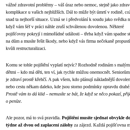
vážné zdravotní problémy – váš úraz nebo nemoc, stejně jako zdrav
komplikace u vašich nejbližších. Dál to může být úmrtí v rodině, co
snad ta nejhorší situace. Uzná se i předvolání k soudu jako svědka 
když vám šéf v práci náhle zruší schválenou dovolenou. Některé
pojišťovny pokryjí i mimořádné události – třeba když vám spadne s
na dům a musíte řešit škody, nebo když vás firma nečekaně propustí
kvůli restructuralizaci.
Komu se tohle pojištění vyplatí nejvíc? Rozhodně rodinám s malým
dětmi – kdo má děti, ten ví, jak rychle můžou onemocnět. Seniorům
je zdraví prostě křehčí. A pak všem, kdo plánují nákladnější dovole
nebo cestu někam daleko, kde jsou storno podmínky opravdu drahé
Prostě vám to dá klid – nemusíte se bát, že když se něco pokazí, přij
o peníze.
Ale pozor, má to svá pravidla.
Pojištění musíte sjednat obvykle d
týdne až dvou od zaplacení zálohy
za zájezd. Každá pojišťovna 