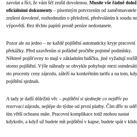
zavolat a říct, že vám šéf zrušil dovolenou.
Musíte vše řádně dolož
oficiálními dokumenty
– písemným potvrzením od zaměstnavatele
zrušení dovolené, rozhodnutím o přeložení, předvoláním k soudu n
výpovědí. Bez těchto papírů prostě peníze nedostanete.
Pozor ale na jedno – ne každé pojištění automaticky kryje pracovní
překážky. Před uzavřením si pořádně pročtěte pojistné podmínky.
Některé pojišťovny to mají v základním balíčku, jiné vyžadují rozší
storno pojištění. Výše náhrady se obvykle pohybuje mezi osmdesáti
sto procenty ceny zájezdu, záleží na konkrétním tarifu a na tom, kdy
pojištění sjednali.
A tady je další důležitá věc –
pojištění si sjednejte co nejdřív po
rezervaci zájezdu
, nejlépe do týdne od první platby. Čím dřív to uděl
tím větší ochranu máte. Pracovní komplikace totiž mohou nastat
kdykoliv, a když už budete mít pojištění v kapse, budete spát v klidu