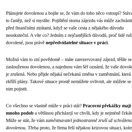
Plánujete dovolenou a bojíte se, že vám do toho něco vstoupí? Stáv
to častěji, než si myslíte. Pojištění storna zájezdu vás může zachránit
před finančními ztrátami, když se vaše cesta z nějakého důvodu
neuskuteční. A víte co? Jedním z nejčastějších důvodů, proč lidé ruš
dovolené, jsou právě
nepředvídatelné situace v práci
.
Možná vám to zní povědomě – máte zarezervovaný zájezd, těšíte se
zaslouženou dovolenou, a najednou vám šéf oznámí, že vaše dovol
je zrušená. Nebo přijde nějaká nečekaná změna v zaměstnání, kter
zkříží plány. Takové situace prostě nemůžete ovlivnit, ale můžete se 
nim pojistit.
Co všechno se vlastně může v práci stát?
Pracovní překážky mají
mnoho podob
a většinou přicházejí ve chvíli, kdy je nejméně čekát
Může se stát, že vám
zaměstnavatel jednostranně zruší už schválen
dovolenou
. Třeba proto, že firma řeší nějakou krizovou situaci, kole