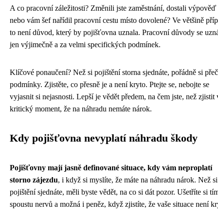
A co pracovní záležitosti? Změnili jste zaměstnání, dostali výpověď
nebo vám šef nařídil pracovní cestu místo dovolené? Ve většině pří
to není důvod, který by pojišťovna uznala. Pracovní důvody se uzn
jen výjimečně a za velmi specifických podmínek.
Klíčové ponaučení? Než si pojištění storna sjednáte, pořádně si přeč
podmínky. Zjistěte, co přesně je a není kryto. Ptejte se, nebojte se
vyjasnit si nejasnosti. Lepší je vědět předem, na čem jste, než zjistit 
kritický moment, že na náhradu nemáte nárok.
Kdy pojišťovna nevyplatí náhradu škody
Pojišťovny mají jasně definované situace, kdy vám neproplatí
storno zájezdu
, i když si myslíte, že máte na náhradu nárok. Než si
pojištění sjednáte, měli byste vědět, na co si dát pozor. Ušetříte si tí
spoustu nervů a možná i peněz, když zjistíte, že vaše situace není kr