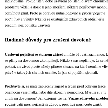
individuálně. Pokud jste v době uzavření pojištění o svém chronic
problému věděli a došlo k jeho zhoršení, některé pojišťovny mohou
odmítnout plnit. Proto je opravdu nutné
pozorně si pročíst pojistné
podmínky
a výluky týkající se existujících zdravotních obtíží ještě
předtím, než pojistku uzavřete.
Rodinné důvody pro zrušení dovolené
Cestovní pojištění se stornem zájezdu
může být vaší záchranou, 
se plány na dovolenou zkomplikují. Nikdo z nás neplánuje, že se n
pokazí, ale život prostě někdy přinese situace, na které nemáme vliv
právě v takových chvílích oceníte, že jste si pojištění sjednali.
Představte si, že máte zaplacený zájezd a týden před odletem těžce
onemocní vaše matka nebo dítě skončí v nemocnici. Myslíte si v tu
chvíli na dovolenou? Samozřejmě, že ne.
Vážné zdravotní problé
rodině
patří mezi nejčastější důvody, proč lidé musí cestu zrušit.