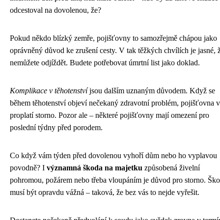
odcestoval na dovolenou, že?
Pokud někdo blízký zemře, pojišťovny to samozřejmě chápou jako
oprávněný důvod ke zrušení cesty. V tak těžkých chvílích je jasné, 
nemůžete odjíždět. Budete potřebovat úmrtní list jako doklad.
Komplikace v těhotenství
jsou dalším uznaným důvodem. Když se
během těhotenství objeví nečekaný zdravotní problém, pojišťovna 
proplatí storno. Pozor ale – některé pojišťovny mají omezení pro
poslední týdny před porodem.
Co když vám týden před dovolenou vyhoří dům nebo ho vyplavou
povodně? I
významná škoda na majetku
způsobená živelní
pohromou, požárem nebo třeba vloupáním je důvod pro storno. Šk
musí být opravdu vážná – taková, že bez vás to nejde vyřešit.