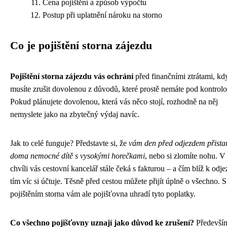
Cena pojištění a způsob výpočtu
Postup při uplatnění nároku na storno
Co je pojištění storna zájezdu
Pojištění storna zájezdu vás ochrání
před finančními ztrátami, kd
musíte zrušit dovolenou z důvodů, které prostě nemáte pod kontrolo
Pokud plánujete dovolenou, která vás něco stojí, rozhodně na něj
nemyslete jako na zbytečný výdaj navíc.
Jak to celé funguje? Představte si, že
vám den před odjezdem přista
doma nemocné dítě s vysokými horečkami
, nebo si zlomíte nohu. V
chvíli vás cestovní kancelář stále čeká s fakturou – a čím blíž k odje
tím víc si účtuje. Těsně před cestou můžete přijít úplně o všechno. S
pojištěním storna vám ale pojišťovna uhradí tyto poplatky.
Co všechno pojišťovny uznají jako důvod ke zrušení?
Předevší