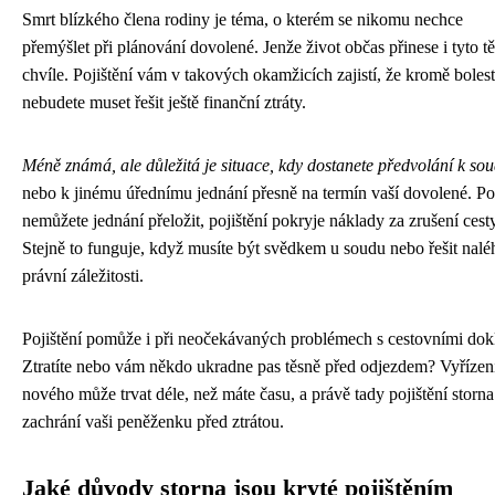
Smrt blízkého člena rodiny je téma, o kterém se nikomu nechce
přemýšlet při plánování dovolené. Jenže život občas přinese i tyto t
chvíle. Pojištění vám v takových okamžicích zajistí, že kromě bolest
nebudete muset řešit ještě finanční ztráty.
Méně známá, ale důležitá je situace, kdy dostanete předvolání k so
nebo k jinému úřednímu jednání přesně na termín vaší dovolené. P
nemůžete jednání přeložit, pojištění pokryje náklady za zrušení cesty
Stejně to funguje, když musíte být svědkem u soudu nebo řešit nal
právní záležitosti.
Pojištění pomůže i při neočekávaných problémech s cestovními dok
Ztratíte nebo vám někdo ukradne pas těsně před odjezdem? Vyřízen
nového může trvat déle, než máte času, a právě tady pojištění storna
zachrání vaši peněženku před ztrátou.
Jaké důvody storna jsou kryté pojištěním