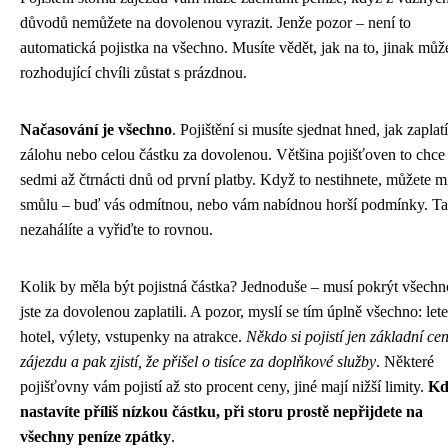
důvodů nemůžete na dovolenou vyrazit. Jenže pozor – není to
automatická pojistka na všechno. Musíte vědět, jak na to, jinak můž
rozhodující chvíli zůstat s prázdnou.
Načasování je všechno
. Pojištění si musíte sjednat hned, jak zaplatí
zálohu nebo celou částku za dovolenou. Většina pojišťoven to chce
sedmi až čtrnácti dnů od první platby. Když to nestihnete, můžete m
smůlu – buď vás odmítnou, nebo vám nabídnou horší podmínky. T
nezahálíte a vyřiďte to rovnou.
Kolik by měla být pojistná částka? Jednoduše – musí pokrýt všechn
jste za dovolenou zaplatili. A pozor, myslí se tím úplně všechno: let
hotel, výlety, vstupenky na atrakce.
Někdo si pojistí jen základní ce
zájezdu a pak zjistí, že přišel o tisíce za doplňkové služby
. Některé
pojišťovny vám pojistí až sto procent ceny, jiné mají nižší limity.
Kd
nastavíte příliš nízkou částku, při storu prostě nepřijdete na
všechny peníze zpátky
.