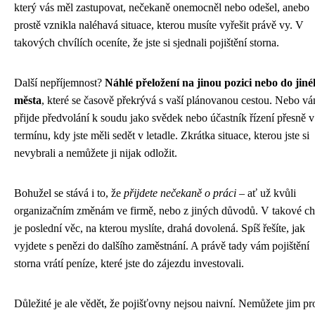
který vás měl zastupovat, nečekaně onemocněl nebo odešel, anebo
prostě vznikla naléhavá situace, kterou musíte vyřešit právě vy. V
takových chvílích oceníte, že jste si sjednali pojištění storna.
Další nepříjemnost?
Náhlé přeložení na jinou pozici nebo do jin
města
, které se časově překrývá s vaší plánovanou cestou. Nebo v
přijde předvolání k soudu jako svědek nebo účastník řízení přesně v
termínu, kdy jste měli sedět v letadle. Zkrátka situace, kterou jste si
nevybrali a nemůžete ji nijak odložit.
Bohužel se stává i to, že
přijdete nečekaně o práci
– ať už kvůli
organizačním změnám ve firmě, nebo z jiných důvodů. V takové chv
je poslední věc, na kterou myslíte, drahá dovolená. Spíš řešíte, jak
vyjdete s penězi do dalšího zaměstnání. A právě tady vám pojištění
storna vrátí peníze, které jste do zájezdu investovali.
Důležité je ale vědět, že pojišťovny nejsou naivní. Nemůžete jim pr