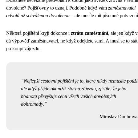
Dostanete nečekaně předvolání k soudu jako svědek zrovna v termí
dovolené? Pojišťovny to uznají. Podobně když vám
zaměstnavatel
odvolá už schválenou dovolenou
– ale musíte mít písemné potvrzení
Některá pojištění kryjí dokonce i
ztrátu zaměstnání
, ale jen když 
dá výpověď zaměstnavatel, ne když odejdete sami. A musí se to stát
po koupi zájezdu.
Nejlepší cestovní pojištění je to, které nikdy nemusíte použí
ale když přijde okamžik stornu zájezdu, zjistíte, že jeho
hodnota převyšuje cenu všech vašich dovolených
dohromady.
Miroslav Doubrava