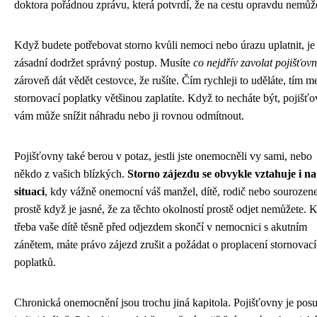
doktora pořádnou zprávu, která potvrdí, že na cestu opravdu nemůž
Když budete potřebovat storno kvůli nemoci nebo úrazu uplatnit, je
zásadní dodržet správný postup. Musíte
co nejdřív zavolat pojišťov
zároveň dát vědět cestovce, že rušíte. Čím rychleji to uděláte, tím m
stornovací poplatky většinou zaplatíte. Když to necháte být, pojišť
vám může snížit náhradu nebo ji rovnou odmítnout.
Pojišťovny také berou v potaz, jestli jste onemocněli vy sami, nebo
někdo z vašich blízkých.
Storno zájezdu se obvykle vztahuje i na
situaci
, kdy vážně onemocní váš manžel, dítě, rodič nebo sourozen
prostě když je jasné, že za těchto okolností prostě odjet nemůžete. 
třeba vaše dítě těsně před odjezdem skončí v nemocnici s akutním
zánětem, máte právo zájezd zrušit a požádat o proplacení stornovac
poplatků.
Chronická onemocnění jsou trochu jiná kapitola. Pojišťovny je posu