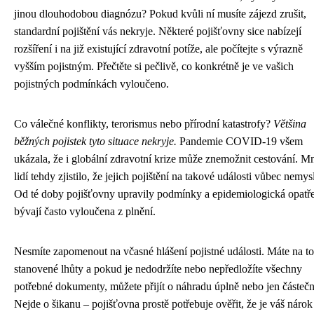
jinou dlouhodobou diagnózu? Pokud kvůli ní musíte zájezd zrušit,
standardní pojištění vás nekryje. Některé pojišťovny sice nabízejí
rozšíření i na již existující zdravotní potíže, ale počítejte s výrazně
vyšším pojistným. Přečtěte si pečlivě, co konkrétně je ve vašich
pojistných podmínkách vyloučeno.
Co válečné konflikty, terorismus nebo přírodní katastrofy?
Většina
běžných pojistek tyto situace nekryje.
Pandemie COVID-19 všem
ukázala, že i globální zdravotní krize může znemožnit cestování. 
lidí tehdy zjistilo, že jejich pojištění na takové události vůbec nemys
Od té doby pojišťovny upravily podmínky a epidemiologická opatř
bývají často vyloučena z plnění.
Nesmíte zapomenout na včasné hlášení pojistné události. Máte na to
stanovené lhůty a pokud je nedodržíte nebo nepředložíte všechny
potřebné dokumenty, můžete přijít o náhradu úplně nebo jen částečn
Nejde o šikanu – pojišťovna prostě potřebuje ověřit, že je váš nárok