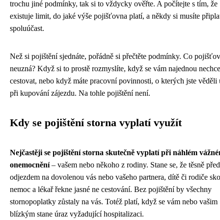
trochu jiné podmínky, tak si to vždycky ověřte. A počítejte s tím, že
existuje limit, do jaké výše pojišťovna platí, a někdy si musíte připlat
spoluúčast.
Než si pojištění sjednáte, pořádně si přečtěte podmínky. Co pojišťo
neuzná? Když si to prostě rozmyslíte, když se vám najednou nechc
cestovat, nebo když máte pracovní povinnosti, o kterých jste věděli
při kupování zájezdu. Na tohle pojištění není.
Kdy se pojištění storna vyplatí využít
Nejčastěji se pojištění storna skutečně vyplatí při náhlém vážn
onemocnění
– vašem nebo někoho z rodiny. Stane se, že těsně před
odjezdem na dovolenou vás nebo vašeho partnera, dítě či rodiče sko
nemoc a lékař řekne jasné ne cestování. Bez pojištění by všechny
stornopoplatky zůstaly na vás. Totéž platí, když se vám nebo vašim
blízkým stane úraz vyžadující hospitalizaci.