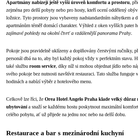
Apartmány nabízejí ještě vyšší úroveň komfortu a prostoru
, př
zejména pro delší pobyty nebo pro hosty, kteří ocení oddělený obýv
ložnice. Tyto prostory jsou vybaveny nadstandardním nábytkem a do
apartmánům téměř domácí charakter. Výhled z oken vyšších pater h
zajímavé pohledy na okolní čtvrť a vzdálenější panorama Prahy
.
Pokoje jsou pravidelně uklízeny a doplňovány čerstvými ručníky, p
personál dbá na to, aby byl každý pokoj vždy v perfektním stavu. 
také službu
room service
, díky níž si mohou objednat jídlo nebo n
svého pokoje bez nutnosti navštívit restauraci. Tato služba funguje 
hodinách a nabízí výběr z hotelového menu.
Celkově lze říci, že
Orea Hotel Angelo Praha klade velký důraz 
ubytování
a snaží se každému hostu poskytnout maximální komfor
celého pobytu, ať už přijede na jednu noc nebo na delší dobu.
Restaurace a bar s mezinárodní kuchyní