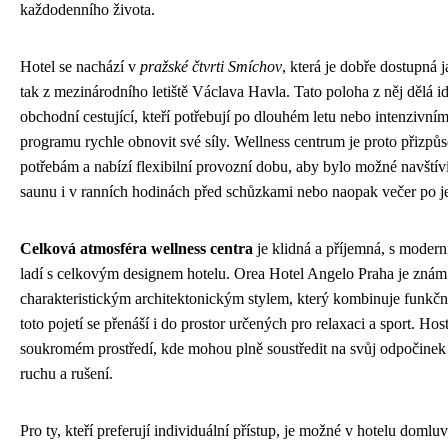
každodenního života.
Hotel se nachází v
pražské čtvrti Smíchov
, která je dobře dostupná j
tak z mezinárodního letiště Václava Havla. Tato poloha z něj dělá id
obchodní cestující, kteří potřebují po dlouhém letu nebo intenzivn
programu rychle obnovit své síly. Wellness centrum je proto přizpůs
potřebám a nabízí flexibilní provozní dobu, aby bylo možné navštívi
saunu i v ranních hodinách před schůzkami nebo naopak večer po je
Celková atmosféra wellness centra
je klidná a příjemná, s modern
ladí s celkovým designem hotelu. Orea Hotel Angelo Praha je zná
charakteristickým architektonickým stylem, který kombinuje funkčno
toto pojetí se přenáší i do prostor určených pro relaxaci a sport. Host
soukromém prostředí, kde mohou plně soustředit na svůj odpočinek
ruchu a rušení.
Pro ty, kteří preferují individuální přístup, je možné v hotelu domluv