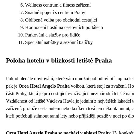
Wellness centrum a fitness zařízení
Snadné spojení s centrem Prahy
Oblíbená volba pro obchodní cestující
Hodnocení hostů na cestovních portálech
Parkování a služby pro řidiče
Speciální nabídky a sezónní balíčky
Poloha hotelu v blízkosti letiště Praha
Pokud hledáte ubytování, které vám umožní pohodlný přístup na let
pak je
Orea Hotel Angelo Praha
volbou, která stojí za zvážení. Ho
části Prahy, která je pro cestující využívající mezinárodní letiště napr
Vzdálenost od letiště Václava Havla je jedním z největších lákadel
zařízení, protože cesta autem nebo taxíkem trvá jen několik minut, c
kteří potřebují stihnout ranní lety nebo přijíždějí pozdě v noci po d
Orea Hotel Angelo Praha se nachází v oblasti Prahy 13
, konkrét