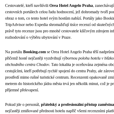
Cestovatelé, kteří navštívili
Orea Hotel Angelo Praha
, zanechávaj
cestovních portálech celou řadu hodnocení, jež dohromady tvoří p
obraz o tom, co tento hotel svým hostům nabízí. Portály jako Book
TripAdvisor nebo Expedia shromažďují tisíce recenzí od skutečných
právě tyto recenze jsou pro mnohé cestovatele klíčovým zdrojem in
rozhodování o výběru ubytování v Praze.
Na portálu
Booking.com
se Orea Hotel Angelo Praha těší nadprů
přičemž hosté nejčastěji vyzdvihují
výbornou polohu hotelu v blízko
obchodního centra Chodov
. Tato lokalita je oceňována zejména o
cestujícími, kteří potřebují rychlé spojení do centra Prahy, ale zárov
prostředí mimo rušné turistické centrum. Recenzenti opakovaně zmiň
metrem do historického jádra města trvá jen několik minut, což je 
příjemné překvapení.
Pokud jde o personál,
přátelský a profesionální přístup zaměstn
nejčastěji zmiňované přednosti hotelu napříč všemi recenzními plat