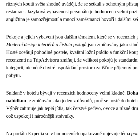
různých koutů světa shodně uvádějí, že se setkali s ochotným přístu
restauraci. Jazyková vybavenost personálu je hodnocena velmi pozi
angličtina je samozřejmostí a mnozí zaměstnanci hovoří i dalšími s
Pokoje a jejich vybavení jsou dalším tématem, které se v recenzích 
Moderní design interiérů a čistota pokojů
jsou zmiňovány jako silné
Hosté oceňují pohodlné postele, kvalitní ložní prádlo a funkční kou
recenzenti na TripAdvisoru zmiňují, že velikost pokojů je standardn
kategorii, nicméně chytré uspořádání prostoru zajišťuje příjemný pob
pobytu.
Snídaně v hotelu bývají v recenzích hodnoceny velmi kladně.
Bohat
nabídkou
je zmiňován jako jeden z důvodů, proč se hosté do hotelu 
Výběr zahrnuje jak teplá jídla, tak čerstvé pečivo, ovoce a různé dr
což uspokojí i náročnější strávníky.
Na portálu Expedia se v hodnoceních opakovaně objevuje téma
pom