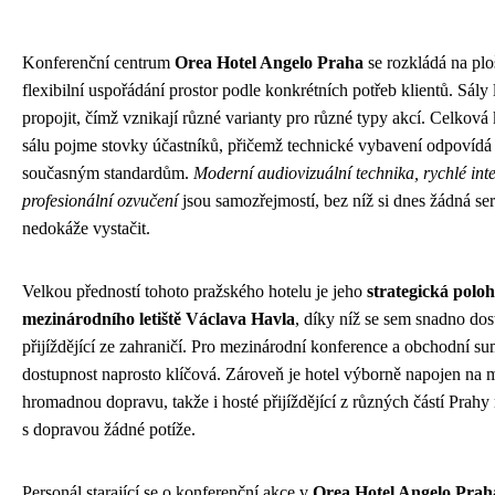
Konferenční centrum
Orea Hotel Angelo Praha
se rozkládá na plo
flexibilní uspořádání prostor podle konkrétních potřeb klientů. Sály 
propojit, čímž vznikají různé varianty pro různé typy akcí. Celková 
sálu pojme stovky účastníků, přičemž technické vybavení odpovídá
současným standardům.
Moderní audiovizuální technika, rychlé int
profesionální ozvučení
jsou samozřejmostí, bez níž si dnes žádná ser
nedokáže vystačit.
Velkou předností tohoto pražského hotelu je jeho
strategická poloh
mezinárodního letiště Václava Havla
, díky níž se sem snadno dos
přijíždějící ze zahraničí. Pro mezinárodní konference a obchodní su
dostupnost naprosto klíčová. Zároveň je hotel výborně napojen na 
hromadnou dopravu, takže i hosté přijíždějící z různých částí Prahy
s dopravou žádné potíže.
Personál starající se o konferenční akce v
Orea Hotel Angelo Prah