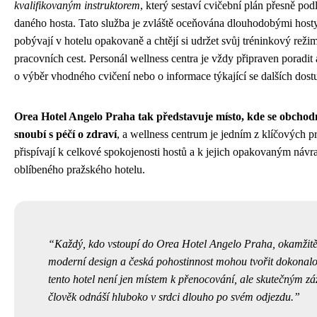
kvalifikovaným instruktorem
, který sestaví cvičební plán přesně podl
daného hosta. Tato služba je zvláště oceňována dlouhodobými hosty
pobývají v hotelu opakovaně a chtějí si udržet svůj tréninkový reži
pracovních cest. Personál wellness centra je vždy připraven poradit
o výběr vhodného cvičení nebo o informace týkající se dalších dost
Orea Hotel Angelo Praha tak představuje místo, kde se obchodn
snoubí s péčí o zdraví
, a wellness centrum je jedním z klíčových p
přispívají k celkové spokojenosti hostů a k jejich opakovaným návr
oblíbeného pražského hotelu.
Každý, kdo vstoupí do Orea Hotel Angelo Praha, okamžitě 
moderní design a česká pohostinnost mohou tvořit dokonal
tento hotel není jen místem k přenocování, ale skutečným záž
člověk odnáší hluboko v srdci dlouho po svém odjezdu.