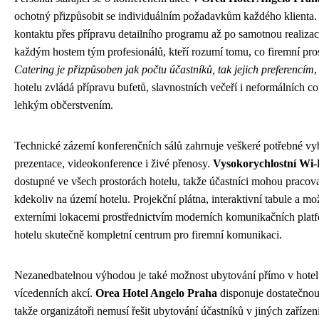
ochotný přizpůsobit se individuálním požadavkům každého klienta
kontaktu přes přípravu detailního programu až po samotnou realizaci
každým hostem tým profesionálů, kteří rozumí tomu, co firemní pros
Catering je přizpůsoben jak počtu účastníků, tak jejich preferencím
,
hotelu zvládá přípravu bufetů, slavnostních večeří i neformálních co
lehkým občerstvením.
Technické zázemí konferenčních sálů zahrnuje veškeré potřebné vy
prezentace, videokonference i živé přenosy.
Vysokorychlostní Wi-F
dostupné ve všech prostorách hotelu, takže účastníci mohou pracov
kdekoliv na území hotelu. Projekční plátna, interaktivní tabule a mo
externími lokacemi prostřednictvím moderních komunikačních platfo
hotelu skutečně kompletní centrum pro firemní komunikaci.
Nezanedbatelnou výhodou je také možnost ubytování přímo v hotel
vícedenních akcí.
Orea Hotel Angelo Praha
disponuje dostatečnou
takže organizátoři nemusí řešit ubytování účastníků v jiných zařízen