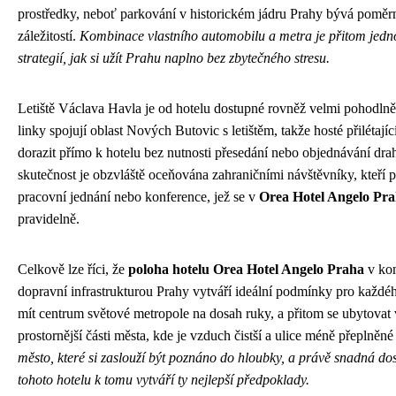
prostředky, neboť parkování v historickém jádru Prahy bývá pomě
záležitostí.
Kombinace vlastního automobilu a metra je přitom jedno
strategií, jak si užít Prahu naplno bez zbytečného stresu.
Letiště Václava Havla je od hotelu dostupné rovněž velmi pohodln
linky spojují oblast Nových Butovic s letištěm, takže hosté přilétaj
dorazit přímo k hotelu bez nutnosti přesedání nebo objednávání dra
skutečnost je obzvláště oceňována zahraničními návštěvníky, kteří př
pracovní jednání nebo konference, jež se v
Orea Hotel Angelo Pr
pravidelně.
Celkově lze říci, že
poloha hotelu Orea Hotel Angelo Praha
v kom
dopravní infrastrukturou Prahy vytváří ideální podmínky pro každéh
mít centrum světové metropole na dosah ruky, a přitom se ubytovat v
prostornější části města, kde je vzduch čistší a ulice méně přeplněné 
město, které si zaslouží být poznáno do hloubky, a právě snadná dos
tohoto hotelu k tomu vytváří ty nejlepší předpoklady.