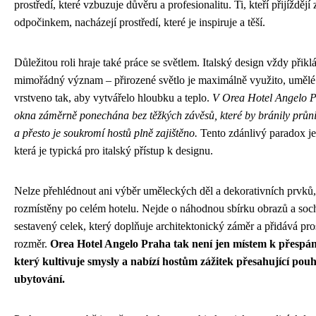
prostředí, které vzbuzuje důvěru a profesionalitu. Ti, kteří přijíždějí
odpočinkem, nacházejí prostředí, které je inspiruje a těší.
Důležitou roli hraje také práce se světlem. Italský design vždy přiklá
mimořádný význam – přirozené světlo je maximálně využito, umělé 
vrstveno tak, aby vytvářelo hloubku a teplo.
V Orea Hotel Angelo P
okna záměrně ponechána bez těžkých závěsů, které by bránily průni
a přesto je soukromí hostů plně zajištěno.
Tento zdánlivý paradox je
která je typická pro italský přístup k designu.
Nelze přehlédnout ani výběr uměleckých děl a dekorativních prvků,
rozmístěny po celém hotelu. Nejde o náhodnou sbírku obrazů a soch
sestavený celek, který doplňuje architektonický záměr a přidává pro
rozměr.
Orea Hotel Angelo Praha tak není jen místem k přespání
který kultivuje smysly a nabízí hostům zážitek přesahující pou
ubytování.