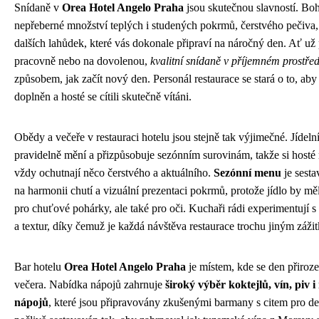
Snídaně v
Orea Hotel Angelo Praha
jsou skutečnou slavností. Boh
nepřeberné množství teplých i studených pokrmů, čerstvého pečiva,
dalších lahůdek, které vás dokonale připraví na náročný den. Ať už 
pracovně nebo na dovolenou,
kvalitní snídaně v příjemném prostřed
způsobem, jak začít nový den. Personál restaurace se stará o to, aby
doplněn a hosté se cítili skutečně vítáni.
Obědy a večeře v restauraci hotelu jsou stejně tak výjimečné. Jídelní 
pravidelně mění a přizpůsobuje sezónním surovinám, takže si hosté 
vždy ochutnají něco čerstvého a aktuálního.
Sezónní menu
je sest
na harmonii chutí a vizuální prezentaci pokrmů, protože jídlo by měl
pro chuťové pohárky, ale také pro oči. Kuchaři rádi experimentují 
a textur, díky čemuž je každá návštěva restaurace trochu jiným záži
Bar hotelu
Orea Hotel Angelo Praha
je místem, kde se den přiroz
večera. Nabídka nápojů zahrnuje
široký výběr koktejlů, vín, piv 
nápojů
, které jsou připravovány zkušenými barmany s citem pro deta