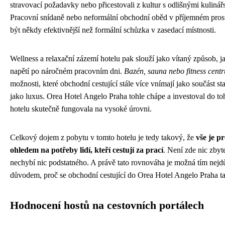
stravovací požadavky nebo přicestovali z kultur s odlišnými kuliná
Pracovní snídaně nebo neformální obchodní oběd v příjemném pros
být někdy efektivnější než formální schůzka v zasedací místnosti.
Wellness a relaxační zázemí hotelu pak slouží jako vítaný způsob, ja
napětí po náročném pracovním dni.
Bazén, sauna nebo fitness cent
možnosti, které obchodní cestující stále více vnímají jako součást st
jako luxus. Orea Hotel Angelo Praha tohle chápe a investoval do toh
hotelu skutečně fungovala na vysoké úrovni.
Celkový dojem z pobytu v tomto hotelu je tedy takový, že
vše je p
ohledem na potřeby lidí, kteří cestují za prací
. Není zde nic zbyt
nechybí nic podstatného. A právě tato rovnováha je možná tím nejdů
důvodem, proč se obchodní cestující do Orea Hotel Angelo Praha tak
Hodnocení hostů na cestovních portálech