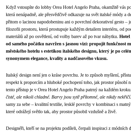
Když vstoupíte do lobby Orea Hotel Angelo Praha, okamžitě vás poh
která nenápadně, ale přesvědčivě odkazuje na svět italské módy a d
přitom o lacinou napodobeninu ani o povrchní dekorativní gesto – 
filozofii prostoru, která prostupuje každým detailem interiéru, od 
materiálů až po osvětlení, od volby barev až po tvar nábytku.
Hotel
od samého počátku navržen s jasnou vizí: propojit funkčnost 
městského hotelu s estetikou italského designu, který je po celé
synonymem elegance, kvality a nadčasového vkusu.
Italský design není jen o kráse povrchu. Je to způsob myšlení, příst
respekt k proporcím a hluboké pochopení toho, jak prostor působí n
tento přístup je v Orea Hotel Angelo Praha patrný na každém kroku
čisté, ale nikoli chladné. Barvy jsou sytě přítomné, ale nikdy nekřičí
samy za sebe – kvalitní textilie, lesklé povrchy v kombinaci s matn
které odrážejí světlo tak, aby prostor působil vzdušně a živě.
Designéři, kteří se na projektu podíleli, čerpali inspiraci z módních 