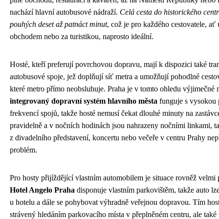
nachází hlavní autobusové nádraží.
Celá cesta do historického cent
pouhých deset až patnáct minut
, což je pro každého cestovatele, ať u
obchodem nebo za turistikou, naprosto ideální.
Hosté, kteří preferují povrchovou dopravu, mají k dispozici také tr
autobusové spoje, jež doplňují síť metra a umožňují pohodlné cestová
které metro přímo neobsluhuje. Praha je v tomto ohledu výjimečné 
integrovaný dopravní systém hlavního města
funguje s vysokou p
frekvencí spojů, takže hosté nemusí čekat dlouhé minuty na zastávce
pravidelně a v nočních hodinách jsou nahrazeny nočními linkami, ta
z divadelního představení, koncertu nebo večeře v centru Prahy ne
problém.
Pro hosty přijíždějící vlastním automobilem je situace rovněž velmi 
Hotel Angelo Praha
disponuje vlastním parkovištěm, takže auto lz
u hotelu a dále se pohybovat výhradně veřejnou dopravou. Tím hosté
strávený hledáním parkovacího místa v přeplněném centru, ale také