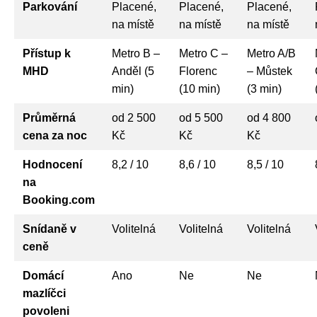
Parkování
Placené,
Placené,
Placené,
na místě
na místě
na místě
Přístup k
Metro B –
Metro C –
Metro A/B
MHD
Anděl (5
Florenc
– Můstek
min)
(10 min)
(3 min)
Průměrná
od 2 500
od 5 500
od 4 800
cena za noc
Kč
Kč
Kč
Hodnocení
8,2 / 10
8,6 / 10
8,5 / 10
na
Booking.com
Snídaně v
Volitelná
Volitelná
Volitelná
ceně
Domácí
Ano
Ne
Ne
mazlíčci
povoleni