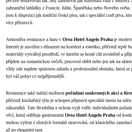
pečlivě sestavován tak, aby zahrnoval jak tuzemská vína z Moravy a
zahraniční lahůdky z Francie, Itálie, Španělska nebo Nového světa.
jsou k dispozici jak tradiční česká piva, tak i speciální craft piva, kter
více příznivců.
Atmosféra restaurace a baru v
Orea Hotel Angelo Praha
je moderní
Interiér je navržen s důrazem na komfort a estetiku, přičemž
teplé ba
materiály
vytvářejí prostředí, ve kterém se hosté cítí uvolněně a pří
přijdete na romantickou večeři, pracovní oběd nebo jen tak na skleni
vždy zde najdete správnou náladu a profesionální obsluhu, která se 
byl váš pobyt co nejpříjemnější.
Restaurace také nabízí možnost
pořádání soukromých akcí a fire
přičemž kuchařský tým je schopen připravit speciální menu na míru 
zákazníků. Tato flexibilita a ochota vyjít vstříc individuálním poža
věcí, která odlišuje gastronomii
Orea Hotel Angelo Praha
od konku
mohou vybrat z různých formátů stravování, od klasického zasedací
až po elegantní raut.