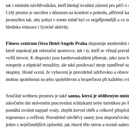
tak i místním návštěvníkům, kteří hledají kvalitní zázemí pro péči o 
Celý prostor je navržen s důrazem na komfort a pohodu, přičemž ka
promyšlen tak, aby pobyt v tomto místě byl co nejpříjemnější a co ne
hlediska relaxace i fyzické aktivity.
Fitness centrum Orea Hotel Angelo Praha
disponuje moderními s
které uspokojí jak rekreační sportovce, tak i ty, kteří se věnují prav
vyšší úrovni. K dispozici jsou kardiovaskulární přístroje, jako jsou 
rotopedy a eliptické trenažéry, ale také posilovací stroje zaměřené n
skupiny. Hosté ocení, že vybavení je pravidelně udržováno a obnov
mohou spolehnout na jeho spolehlivost a bezpečnost při každém cvi
Součástí wellness prostoru je také
sauna, která je oblíbeným mís
náročném dni stráveném pracovními schůzkami nebo turistikou po 
pomáhá uvolnit napjaté svaly, zlepšit krevní oběh a celkově přispívá
regenerace a svěžesti. Pravidelné návštěvy sauny jsou doporučován
jeden z nejúčinnějších způsobů, jak zbavit tělo stresu a toxinů na