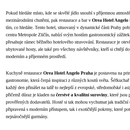
Pokud hledáte místo, kde se skvělé jídlo snoubí s příjemnou atmosf
mezinárodními chutěmi, pak restaurace a bar v
Orea Hotel Angelo
tím, co hledáte. Tento hotel, situovaný v dynamické části Prahy po
centra Metropole Zličín, nabízí svým hostům gastronomický zážitek
přesahuje rámec běžného hotelového stravování. Restaurace je otev
ubytované hosty, ale také pro všechny návštěvníky, kteří si chtějí dop
moderním a příjemném prostředí.
Kuchyně restaurace
Orea Hotel Angelo Praha
je postavena na pri
gastronomie, která čerpá inspiraci z různých koutů světa. Šéfkuchař
každý den přinášet na talíř to nejlepší z evropské, středomořské i as
přičemž důraz je kladen na
čerstvé a kvalitní suroviny
, které jsou
prověřených dodavatelů. Hosté si tak mohou vychutnat jak tradiční 
připravená s moderním přístupem, tak i exotičtější pokrmy, které potě
nejnáročnější gurmány.