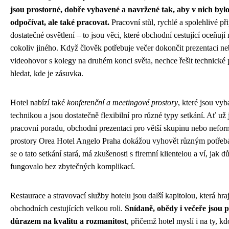
jsou prostorné, dobře vybavené a navržené tak, aby v nich byl
odpočívat, ale také pracovat.
Pracovní stůl, rychlé a spolehlivé při
dostatečné osvětlení – to jsou věci, které obchodní cestující oceňuj
cokoliv jiného. Když člověk potřebuje večer dokončit prezentaci neb
videohovor s kolegy na druhém konci světa, nechce řešit technické
hledat, kde je zásuvka.
Hotel nabízí také
konferenční a meetingové prostory
, které jsou vy
technikou a jsou dostatečně flexibilní pro různé typy setkání. Ať už
pracovní poradu, obchodní prezentaci pro větší skupinu nebo nefor
prostory Orea Hotel Angelo Praha dokážou vyhovět různým potřebá
se o tato setkání stará, má zkušenosti s firemní klientelou a ví, jak dů
fungovalo bez zbytečných komplikací.
Restaurace a stravovací služby hotelu jsou další kapitolou, která hra
obchodních cestujících velkou roli.
Snídaně, obědy i večeře jsou 
důrazem na kvalitu a rozmanitost
, přičemž hotel myslí i na ty, kd