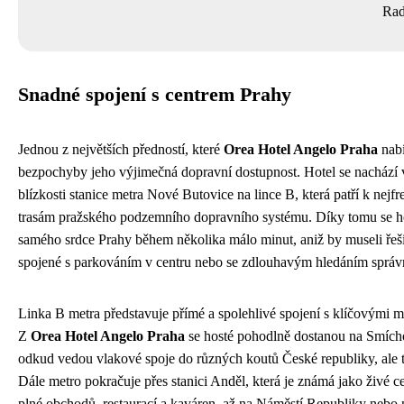
Rad
Snadné spojení s centrem Prahy
Jednou z největších předností, které
Orea Hotel Angelo Praha
nabí
bezpochyby jeho výjimečná dopravní dostupnost. Hotel se nachází 
blízkosti stanice metra Nové Butovice na lince B, která patří k nej
trasám pražského podzemního dopravního systému. Díky tomu se h
samého srdce Prahy během několika málo minut, aniž by museli řeš
spojené s parkováním v centru nebo se zdlouhavým hledáním správ
Linka B metra představuje přímé a spolehlivé spojení s klíčovými m
Z
Orea Hotel Angelo Praha
se hosté pohodlně dostanou na Smích
odkud vedou vlakové spoje do různých koutů České republiky, ale t
Dále metro pokračuje přes stanici Anděl, která je známá jako živé
plné obchodů, restaurací a kaváren, až na Náměstí Republiky nebo 