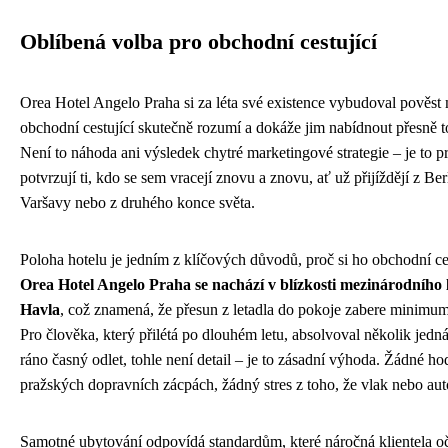
Oblíbená volba pro obchodní cestující
Orea Hotel Angelo Praha si za léta své existence vybudoval pověst m
obchodní cestující skutečně rozumí a dokáže jim nabídnout přesně to
Není to náhoda ani výsledek chytré marketingové strategie – je to pro
potvrzují ti, kdo se sem vracejí znovu a znovu, ať už přijíždějí z Be
Varšavy nebo z druhého konce světa.
Poloha hotelu je jedním z klíčových důvodů, proč si ho obchodní cest
Orea Hotel Angelo Praha se nachází v blízkosti mezinárodního l
Havla
, což znamená, že přesun z letadla do pokoje zabere minimum
Pro člověka, který přilétá po dlouhém letu, absolvoval několik jedná
ráno časný odlet, tohle není detail – je to zásadní výhoda. Žádné ho
pražských dopravních zácpách, žádný stres z toho, že vlak nebo aut
Samotné ubytování odpovídá standardům, které náročná klientela 