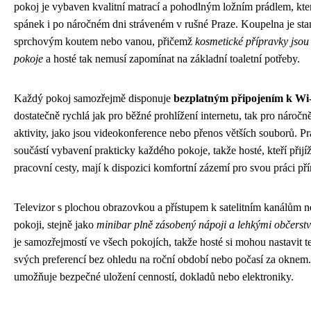
pokoj je vybaven kvalitní matrací a pohodlným ložním prádlem, kter
spánek i po náročném dni stráveném v rušné Praze. Koupelna je st
sprchovým koutem nebo vanou, přičemž
kosmetické přípravky jsou
pokoje
a hosté tak nemusí zapomínat na základní toaletní potřeby.
Každý pokoj samozřejmě disponuje
bezplatným připojením k Wi-F
dostatečně rychlá jak pro běžné prohlížení internetu, tak pro náročn
aktivity, jako jsou videokonference nebo přenos větších souborů. Pra
součástí vybavení prakticky každého pokoje, takže hosté, kteří přijí
pracovní cesty, mají k dispozici komfortní zázemí pro svou práci př
Televizor s plochou obrazovkou a přístupem k satelitním kanálům 
pokoji, stejně jako
minibar plně zásobený nápoji a lehkými občerst
je samozřejmostí ve všech pokojích, takže hosté si mohou nastavit t
svých preferencí bez ohledu na roční období nebo počasí za oknem.
umožňuje bezpečné uložení cenností, dokladů nebo elektroniky.