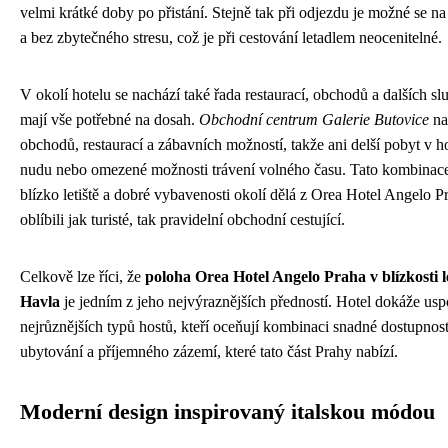
velmi krátké doby po přistání. Stejně tak při odjezdu je možné se na l
a bez zbytečného stresu, což je při cestování letadlem neocenitelné.
V okolí hotelu se nachází také řada restaurací, obchodů a dalších sl
mají vše potřebné na dosah.
Obchodní centrum Galerie Butovice
na
obchodů, restaurací a zábavních možností, takže ani delší pobyt v 
nudu nebo omezené možnosti trávení volného času. Tato kombinac
blízko letiště a dobré vybavenosti okolí dělá z Orea Hotel Angelo Pr
oblíbili jak turisté, tak pravidelní obchodní cestující.
Celkově lze říci, že
poloha Orea Hotel Angelo Praha v blízkosti l
Havla
je jedním z jeho nejvýraznějších předností. Hotel dokáže usp
nejrůznějších typů hostů, kteří oceňují kombinaci snadné dostupnosti 
ubytování a příjemného zázemí, které tato část Prahy nabízí.
Moderní design inspirovaný italskou módou