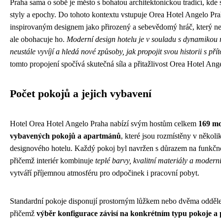
Praha sama o sobě je město s bohatou architektonickou tradicí, kde 
styly a epochy. Do tohoto kontextu vstupuje Orea Hotel Angelo Pra
inspirovaným designem jako přirozený a sebevědomý hráč, který ne
ale obohacuje ho.
Moderní design hotelu je v souladu s dynamikou m
neustále vyvíjí a hledá nové způsoby, jak propojit svou historii s pří
tomto propojení spočívá skutečná síla a přitažlivost Orea Hotel Ang
Počet pokojů a jejich vybavení
Hotel Orea Hotel Angelo Praha nabízí svým hostům celkem
169 m
vybavených pokojů a apartmánů
, které jsou rozmístěny v několi
designového hotelu. Každý pokoj byl navržen s důrazem na funkčnos
přičemž interiér kombinuje
teplé barvy, kvalitní materiály a modern
vytváří příjemnou atmosféru pro odpočinek i pracovní pobyt.
Standardní pokoje disponují prostorným lůžkem nebo dvěma odděl
přičemž
výběr konfigurace závisí na konkrétním typu pokoje a 