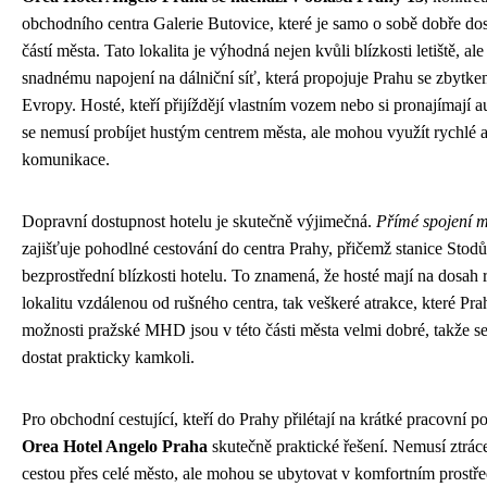
obchodního centra Galerie Butovice, které je samo o sobě dobře do
částí města. Tato lokalita je výhodná nejen kvůli blízkosti letiště, ale
snadnému napojení na dálniční síť, která propojuje Prahu se zbytke
Evropy. Hosté, kteří přijíždějí vlastním vozem nebo si pronajímají a
se nemusí probíjet hustým centrem města, ale mohou využít rychlé 
komunikace.
Dopravní dostupnost hotelu je skutečně výjimečná.
Přímé spojení m
zajišťuje pohodlné cestování do centra Prahy, přičemž stanice Stodů
bezprostřední blízkosti hotelu. To znamená, že hosté mají na dosah 
lokalitu vzdálenou od rušného centra, tak veškeré atrakce, které Pra
možnosti pražské MHD jsou v této části města velmi dobré, takže s
dostat prakticky kamkoli.
Pro obchodní cestující, kteří do Prahy přilétají na krátké pracovní p
Orea Hotel Angelo Praha
skutečně praktické řešení. Nemusí ztrác
cestou přes celé město, ale mohou se ubytovat v komfortním prostř