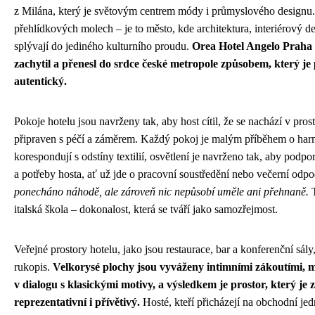
z Milána, který je světovým centrem módy i průmyslového designu.
přehlídkových molech – je to město, kde architektura, interiérový 
splývají do jediného kulturního proudu.
Orea Hotel Angelo Praha 
zachytil a přenesl do srdce české metropole způsobem, který je
autentický.
Pokoje hotelu jsou navrženy tak, aby host cítil, že se nachází v prost
připraven s péčí a záměrem. Každý pokoj je malým příběhem o harm
korespondují s odstíny textilií, osvětlení je navrženo tak, aby podp
a potřeby hosta, ať už jde o pracovní soustředění nebo večerní odp
ponecháno náhodě, ale zároveň nic nepůsobí uměle ani přehnaně.
T
italská škola – dokonalost, která se tváří jako samozřejmost.
Veřejné prostory hotelu, jako jsou restaurace, bar a konferenční sály
rukopis.
Velkorysé plochy jsou vyváženy intimními zákoutími, 
v dialogu s klasickými motivy, a výsledkem je prostor, který je
reprezentativní i přívětivý.
Hosté, kteří přicházejí na obchodní jedn