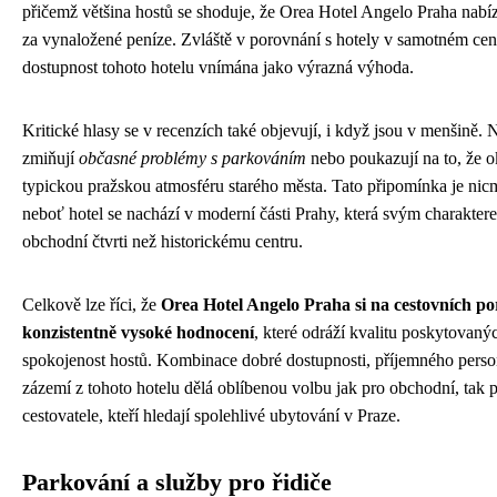
přičemž většina hostů se shoduje, že Orea Hotel Angelo Praha nabíz
za vynaložené peníze. Zvláště v porovnání s hotely v samotném cen
dostupnost tohoto hotelu vnímána jako výrazná výhoda.
Kritické hlasy se v recenzích také objevují, i když jsou v menšině. 
zmiňují
občasné problémy s parkováním
nebo poukazují na to, že o
typickou pražskou atmosféru starého města. Tato připomínka je nic
neboť hotel se nachází v moderní části Prahy, která svým charakter
obchodní čtvrti než historickému centru.
Celkově lze říci, že
Orea Hotel Angelo Praha si na cestovních po
konzistentně vysoké hodnocení
, které odráží kvalitu poskytovaný
spokojenost hostů. Kombinace dobré dostupnosti, příjemného pers
zázemí z tohoto hotelu dělá oblíbenou volbu jak pro obchodní, tak p
cestovatele, kteří hledají spolehlivé ubytování v Praze.
Parkování a služby pro řidiče