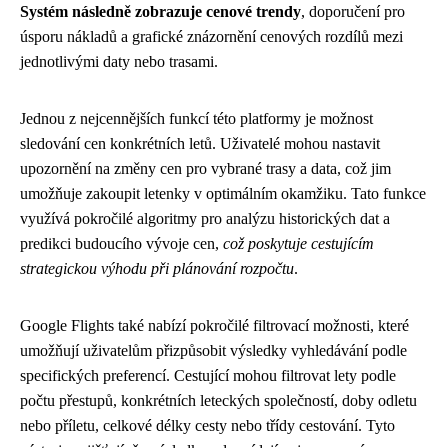
Systém následně zobrazuje cenové trendy
, doporučení pro
úsporu nákladů a grafické znázornění cenových rozdílů mezi
jednotlivými daty nebo trasami.
Jednou z nejcennějších funkcí této platformy je možnost
sledování cen konkrétních letů. Uživatelé mohou nastavit
upozornění na změny cen pro vybrané trasy a data, což jim
umožňuje zakoupit letenky v optimálním okamžiku. Tato funkce
využívá pokročilé algoritmy pro analýzu historických dat a
predikci budoucího vývoje cen,
což poskytuje cestujícím
strategickou výhodu při plánování rozpočtu
.
Google Flights také nabízí pokročilé filtrovací možnosti, které
umožňují uživatelům přizpůsobit výsledky vyhledávání podle
specifických preferencí. Cestující mohou filtrovat lety podle
počtu přestupů, konkrétních leteckých společností, doby odletu
nebo příletu, celkové délky cesty nebo třídy cestování. Tyto