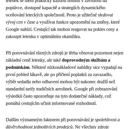
letenek se mění prakticky každou hodinu v závislosti na
poptávce, dostupné kapacitě a strategiích dynamického
oceňování leteckých společností. Proto je užitečné
sledovat
vývoj cen v čase
a využívat funkce upozornění na změny, které
Google nabízí. Cestující tak mohou reagovat na pokles ceny a
zakoupit letenku v optimálním okamžiku.
Při porovnávání různých zdrojů je třeba věnovat pozornost nejen
základní ceně letenky, ale také
doprovodným službám a
podmínkám
. Některé nízkonákladové nabídky sice vypadají na
první pohled lákavě, ale po přičtení poplatků za zavazadlo,
výběr sedadla nebo odbavení mohou být nakonec dražší než
standardní tarify tradičních aerolinek. Google při zobrazování
výsledků často upozorňuje na tyto dodatečné náklady, což
pomáhá cestujícím učinit informované rozhodnutí.
Dalším významným faktorem při porovnávání je
spolehlivost a
důvěryhodnost jednotlivých prodejců
. Ne všechny zdroje