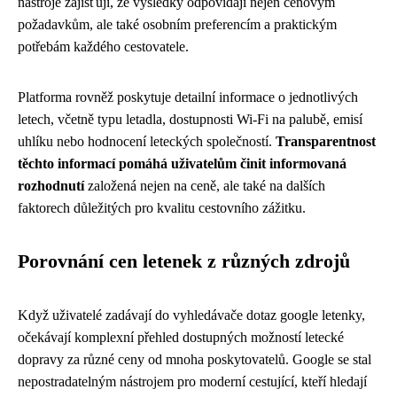
nástroje zajišťují, že výsledky odpovídají nejen cenovým
požadavkům, ale také osobním preferencím a praktickým
potřebám každého cestovatele.
Platforma rovněž poskytuje detailní informace o jednotlivých
letech, včetně typu letadla, dostupnosti Wi-Fi na palubě, emisí
uhlíku nebo hodnocení leteckých společností.
Transparentnost
těchto informací pomáhá uživatelům činit informovaná
rozhodnutí
založená nejen na ceně, ale také na dalších
faktorech důležitých pro kvalitu cestovního zážitku.
Porovnání cen letenek z různých zdrojů
Když uživatelé zadávají do vyhledávače dotaz google letenky,
očekávají komplexní přehled dostupných možností letecké
dopravy za různé ceny od mnoha poskytovatelů. Google se stal
nepostradatelným nástrojem pro moderní cestující, kteří hledají