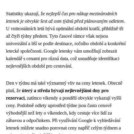
Statistiky ukazují, že
nejlepší čas pro nákup mezinárodních
letenek je obvykle šest až osm týdnů před plánovaným odletem
.
U vnitrostátních letů bývá optimální období kratší, přibližně tři
až čtyři týdny předem. Tyto časové rámce však nejsou
univerzální a liší se podle destinace, ročního období a konkrétní
letecké společnosti. Google letenky vám umožňují zobrazit
kalendář s cenami pro různá data, což usnadňuje identifikaci
nejlevnějších období pro cestování.
Den v týdnu má také významný vliv na ceny letenek. Obecně
platí, že
úterý a středa bývají nejlevnějšími dny pro
rezervaci
, zatímco víkendy a pondělí obvykle vykazují vyšší
ceny. Podobně odlety uprostřed týdne jsou často cenově
výhodnější než lety o víkendech, kdy cestuje více lidí za
zábavou a odpočinkem. Při využívání Google k vyhledávání
letenek můžete snadno porovnat ceny napříč celým týdnem a