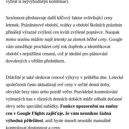
vybrat si nejvýhodnější kombinaci.
Sezónnost představuje další klíčový faktor ovlivňující ceny
letenek. Prázdninové období, svátky a období školních prázdnin
přinášejí výrazné zvýšení cen kvůli zvýšené poptávce. Naopak
mimo sezónu můžete najít letenky za zlomek běžné ceny
. Google
vám umožňuje procházet celý rok dopředu a identifikovat
období s nejnižšími cenami, což je ideální pro plánování
dovolených s větším předstihem.
Důležité je také sledovat cenové výkyvy v průběhu dne. Letecké
společnosti často aktualizují své ceny v určité denní doby,
obvykle brzy ráno nebo pozdě večer. Pravidelné kontrolování
vybraných tras v různých denních dobách může odhalit dočasné
slevy nebo speciální nabídky.
Funkce upozornění na změny
cen v Google Flights zajišťuje, že vám neunikne žádná
výhodná příležitost
, aniž byste museli neustále manuálně
kontrolovat dostupnost a ceny.