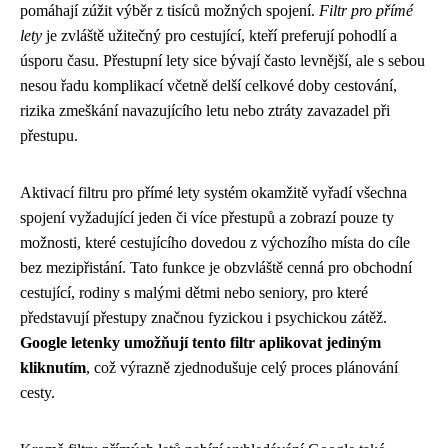
pomáhají zúžit výběr z tisíců možných spojení.
Filtr pro přímé
lety
je zvláště užitečný pro cestující, kteří preferují pohodlí a
úsporu času. Přestupní lety sice bývají často levnější, ale s sebou
nesou řadu komplikací včetně delší celkové doby cestování,
rizika zmeškání navazujícího letu nebo ztráty zavazadel při
přestupu.
Aktivací filtru pro přímé lety systém okamžitě vyřadí všechna
spojení vyžadující jeden či více přestupů a zobrazí pouze ty
možnosti, které cestujícího dovedou z výchozího místa do cíle
bez mezipřistání. Tato funkce je obzvláště cenná pro obchodní
cestující, rodiny s malými dětmi nebo seniory, pro které
představují přestupy značnou fyzickou i psychickou zátěž.
Google letenky umožňují tento filtr aplikovat jediným
kliknutím
, což výrazně zjednodušuje celý proces plánování
cesty.