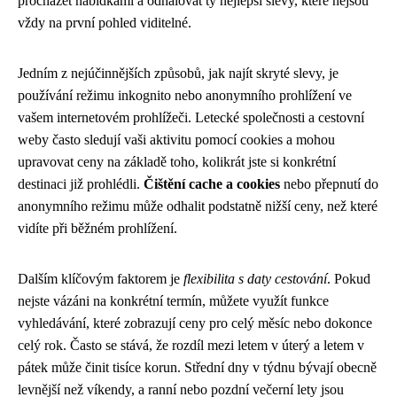
procházet nabídkami a odhalovat ty nejlepší slevy, které nejsou
vždy na první pohled viditelné.
Jedním z nejúčinnějších způsobů, jak najít skryté slevy, je
používání režimu inkognito nebo anonymního prohlížení ve
vašem internetovém prohlížeči. Letecké společnosti a cestovní
weby často sledují vaši aktivitu pomocí cookies a mohou
upravovat ceny na základě toho, kolikrát jste si konkrétní
destinaci již prohlédli.
Čištění cache a cookies
nebo přepnutí do
anonymního režimu může odhalit podstatně nižší ceny, než které
vidíte při běžném prohlížení.
Dalším klíčovým faktorem je
flexibilita s daty cestování
. Pokud
nejste vázáni na konkrétní termín, můžete využít funkce
vyhledávání, které zobrazují ceny pro celý měsíc nebo dokonce
celý rok. Často se stává, že rozdíl mezi letem v úterý a letem v
pátek může činit tisíce korun. Střední dny v týdnu bývají obecně
levnější než víkendy, a ranní nebo pozdní večerní lety jsou