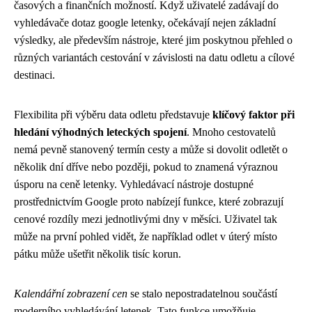
časových a finančních možností. Když uživatelé zadávají do
vyhledávače dotaz google letenky, očekávají nejen základní
výsledky, ale především nástroje, které jim poskytnou přehled o
různých variantách cestování v závislosti na datu odletu a cílové
destinaci.
Flexibilita při výběru data odletu představuje
klíčový faktor při
hledání výhodných leteckých spojení
. Mnoho cestovatelů
nemá pevně stanovený termín cesty a může si dovolit odletět o
několik dní dříve nebo později, pokud to znamená výraznou
úsporu na ceně letenky. Vyhledávací nástroje dostupné
prostřednictvím Google proto nabízejí funkce, které zobrazují
cenové rozdíly mezi jednotlivými dny v měsíci. Uživatel tak
může na první pohled vidět, že například odlet v úterý místo
pátku může ušetřit několik tisíc korun.
Kalendářní zobrazení cen
se stalo nepostradatelnou součástí
moderního vyhledávání letenek. Tato funkce umožňuje