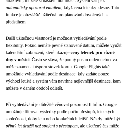
atraktivní, můžete si nastavit notifikaci. Systém vás pak
automaticky upozorní emailem
, když cena letenky klesne. Tato
funkce je obzvláště užitečná pro plánování dovolených s
předstihem.
Další užitečnou vlastností je možnost vyhledávání podle
flexibility. Pokud nemáte pevně stanovené datum, můžete využít
kalendářní zobrazení, které ukazuje
ceny letenek pro různé
dny v měsíci
. Často se stává, že pouhý posun o den nebo dva
může znamenat úsporu stovek korun. Google Flights také
umožňuje vyhledávání podle destinace, kdy zadáte pouze
výchozí letiště a systém vám navrhne nejlevnější destinace, kam
můžete v daném období odletět.
Při vyhledávání je důležité věnovat pozornost filtrům. Google
umožňuje filtrovat výsledky podle počtu přestupů, leteckých
společností, doby letu nebo konkrétních letišť. Někdy může být
přímý let dražší než spojení s přestupem
, ale ušetřený čas může