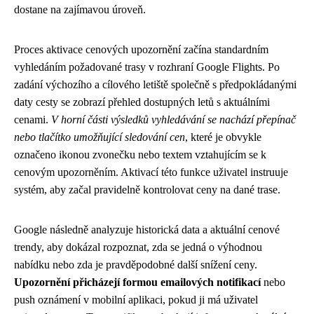
dostane na zajímavou úroveň.
Proces aktivace cenových upozornění začína standardním
vyhledáním požadované trasy v rozhraní Google Flights. Po
zadání výchozího a cílového letiště společně s předpokládanými
daty cesty se zobrazí přehled dostupných letů s aktuálními
cenami.
V horní části výsledků vyhledávání se nachází přepínač
nebo tlačítko umožňující sledování cen
, které je obvykle
označeno ikonou zvonečku nebo textem vztahujícím se k
cenovým upozorněním. Aktivací této funkce uživatel instruuje
systém, aby začal pravidelně kontrolovat ceny na dané trase.
Google následně analyzuje historická data a aktuální cenové
trendy, aby dokázal rozpoznat, zda se jedná o výhodnou
nabídku nebo zda je pravděpodobné další snížení ceny.
Upozornění přicházejí formou emailových notifikací
nebo
push oznámení v mobilní aplikaci, pokud ji má uživatel