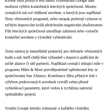
Kromě filtru přímých letů nabízí vyhledávání Google také
možnost výběru konkrétních leteckých společností. Mnoho
cestujících má své oblíbené aerolinie, u kterých jsou například
členy věrnostních programů, nebo naopak preferují vyhnout se
určitým dopravcům kvůli předchozím negativním zkušenostem.
Filtr leteckých společností umožňuje zahrnout nebo vyloučit
konkrétní aerolinie z výsledků vyhledávání.
Tento nástroj je mimořádně praktický pro sběratele věrnostních
bodů a mil, kteří chtějí létat výhradně s dopravci patřícími do
určité aliance či sítě partnerů. Například cestující sbírající míle v
programu Miles & More pravděpodobně upřednostní lety se
společnostmi Star Alliance.
Kombinace filtru přímých letů s
výběrem preferovaných aerolinek
vytváří velmi přesné
vyhledávací parametry, které vedou k rychlému nalezení
optimálního spojení.
Systém Google letenky zobrazuje u každého výsledku