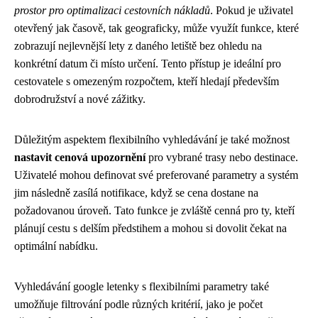
prostor pro optimalizaci cestovních nákladů
. Pokud je uživatel
otevřený jak časově, tak geograficky, může využít funkce, které
zobrazují nejlevnější lety z daného letiště bez ohledu na
konkrétní datum či místo určení. Tento přístup je ideální pro
cestovatele s omezeným rozpočtem, kteří hledají především
dobrodružství a nové zážitky.
Důležitým aspektem flexibilního vyhledávání je také možnost
nastavit cenová upozornění
pro vybrané trasy nebo destinace.
Uživatelé mohou definovat své preferované parametry a systém
jim následně zasílá notifikace, když se cena dostane na
požadovanou úroveň. Tato funkce je zvláště cenná pro ty, kteří
plánují cestu s delším předstihem a mohou si dovolit čekat na
optimální nabídku.
Vyhledávání google letenky s flexibilními parametry také
umožňuje filtrování podle různých kritérií, jako je počet