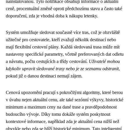
nainstalovanou. Tyto notifikace obsahují informace o aktuální
ceně, procentuální změně oproti předchozímu stavu a často také
doporučení, zda je vhodná doba k nákupu letenky.
Systém umožňuje sledovat současně více tras, což je obzvláště
užitečné pro cestovatele, kteří zvažují několik destinací nebo
mají flexibilní cestovní plány. Každá sledovaná trasa může mít
nastaveny specifické parametry, včetně preferovaných dat odletu
a návratu, počtu cestujících a třídy cestování.
Uživatelé mohou
kdykoliv upravit sledované trasy nebo je ze seznamu odstranit
,
pokud již o danou destinaci nemají zájem.
Cenová upozornění pracují s pokročilými algoritmy, které berou
v úvahu nejen aktuální cenu, ale také sezónní výkyvy, historické
minimum a maximum ceny na dané trase a pravděpodobnost
budoucího vývoje. Díky tomu dokáže systém poskytnout
kontextové informace, například zda je aktuální cena nižší než
obvykle nebo zda se blíží historické minimum. Tato inteligentní