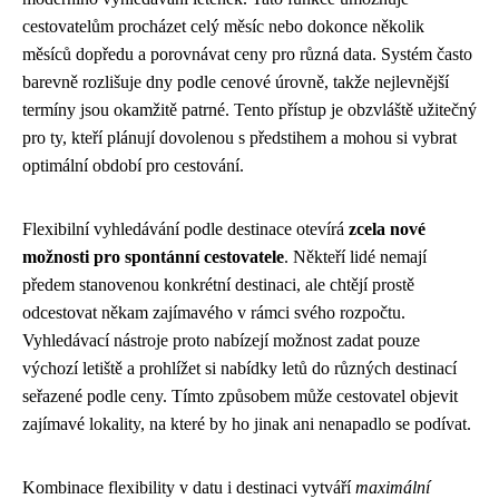
cestovatelům procházet celý měsíc nebo dokonce několik
měsíců dopředu a porovnávat ceny pro různá data. Systém často
barevně rozlišuje dny podle cenové úrovně, takže nejlevnější
termíny jsou okamžitě patrné. Tento přístup je obzvláště užitečný
pro ty, kteří plánují dovolenou s předstihem a mohou si vybrat
optimální období pro cestování.
Flexibilní vyhledávání podle destinace otevírá
zcela nové
možnosti pro spontánní cestovatele
. Někteří lidé nemají
předem stanovenou konkrétní destinaci, ale chtějí prostě
odcestovat někam zajímavého v rámci svého rozpočtu.
Vyhledávací nástroje proto nabízejí možnost zadat pouze
výchozí letiště a prohlížet si nabídky letů do různých destinací
seřazené podle ceny. Tímto způsobem může cestovatel objevit
zajímavé lokality, na které by ho jinak ani nenapadlo se podívat.
Kombinace flexibility v datu i destinaci vytváří
maximální