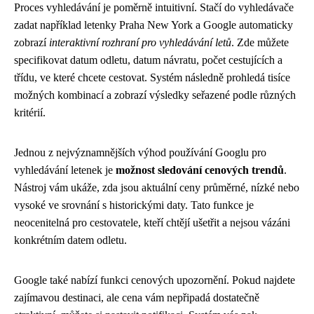
Proces vyhledávání je poměrně intuitivní. Stačí do vyhledávače
zadat například letenky Praha New York a Google automaticky
zobrazí
interaktivní rozhraní pro vyhledávání letů
. Zde můžete
specifikovat datum odletu, datum návratu, počet cestujících a
třídu, ve které chcete cestovat. Systém následně prohledá tisíce
možných kombinací a zobrazí výsledky seřazené podle různých
kritérií.
Jednou z nejvýznamnějších výhod používání Googlu pro
vyhledávání letenek je
možnost sledování cenových trendů
.
Nástroj vám ukáže, zda jsou aktuální ceny průměrné, nízké nebo
vysoké ve srovnání s historickými daty. Tato funkce je
neocenitelná pro cestovatele, kteří chtějí ušetřit a nejsou vázáni
konkrétním datem odletu.
Google také nabízí funkci cenových upozornění. Pokud najdete
zajímavou destinaci, ale cena vám nepřipadá dostatečně