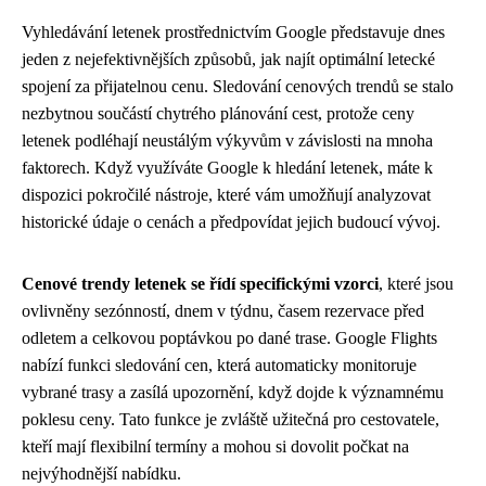
Vyhledávání letenek prostřednictvím Google představuje dnes
jeden z nejefektivnějších způsobů, jak najít optimální letecké
spojení za přijatelnou cenu. Sledování cenových trendů se stalo
nezbytnou součástí chytrého plánování cest, protože ceny
letenek podléhají neustálým výkyvům v závislosti na mnoha
faktorech. Když využíváte Google k hledání letenek, máte k
dispozici pokročilé nástroje, které vám umožňují analyzovat
historické údaje o cenách a předpovídat jejich budoucí vývoj.
Cenové trendy letenek se řídí specifickými vzorci
, které jsou
ovlivněny sezónností, dnem v týdnu, časem rezervace před
odletem a celkovou poptávkou po dané trase. Google Flights
nabízí funkci sledování cen, která automaticky monitoruje
vybrané trasy a zasílá upozornění, když dojde k významnému
poklesu ceny. Tato funkce je zvláště užitečná pro cestovatele,
kteří mají flexibilní termíny a mohou si dovolit počkat na
nejvýhodnější nabídku.