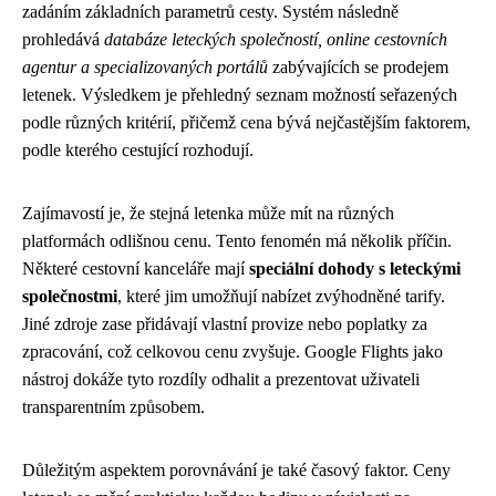
zadáním základních parametrů cesty. Systém následně
prohledává
databáze leteckých společností, online cestovních
agentur a specializovaných portálů
zabývajících se prodejem
letenek. Výsledkem je přehledný seznam možností seřazených
podle různých kritérií, přičemž cena bývá nejčastějším faktorem,
podle kterého cestující rozhodují.
Zajímavostí je, že stejná letenka může mít na různých
platformách odlišnou cenu. Tento fenomén má několik příčin.
Některé cestovní kanceláře mají
speciální dohody s leteckými
společnostmi
, které jim umožňují nabízet zvýhodněné tarify.
Jiné zdroje zase přidávají vlastní provize nebo poplatky za
zpracování, což celkovou cenu zvyšuje. Google Flights jako
nástroj dokáže tyto rozdíly odhalit a prezentovat uživateli
transparentním způsobem.
Důležitým aspektem porovnávání je také časový faktor. Ceny