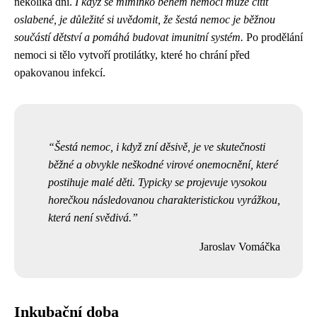
několika dní.
I když se miminko během nemoci může cítit
oslabené, je důležité si uvědomit, že šestá nemoc je běžnou
součástí dětství a pomáhá budovat imunitní systém.
Po prodělání
nemoci si tělo vytvoří protilátky, které ho chrání před
opakovanou infekcí.
Šestá nemoc, i když zní děsivě, je ve skutečnosti
běžné a obvykle neškodné virové onemocnění, které
postihuje malé děti. Typicky se projevuje vysokou
horečkou následovanou charakteristickou vyrážkou,
která není svědivá.
Jaroslav Vomáčka
Inkubační doba