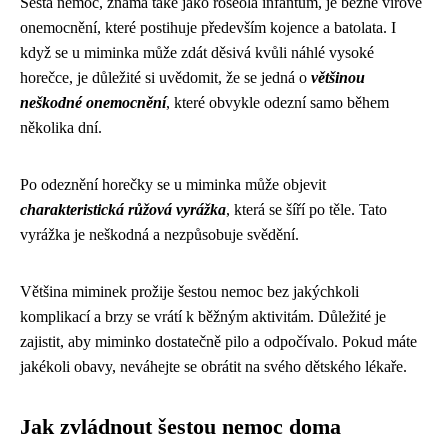
Šestá nemoc, známá také jako roseola infantum, je běžné virové
onemocnění, které postihuje především kojence a batolata. I
když se u miminka může zdát děsivá kvůli náhlé vysoké
horečce, je důležité si uvědomit, že se jedná o
většinou
neškodné onemocnění
, které obvykle odezní samo během
několika dní.
Po odeznění horečky se u miminka může objevit
charakteristická růžová vyrážka
, která se šíří po těle. Tato
vyrážka je neškodná a nezpůsobuje svědění.
Většina miminek prožije šestou nemoc bez jakýchkoli
komplikací a brzy se vrátí k běžným aktivitám. Důležité je
zajistit, aby miminko dostatečně pilo a odpočívalo. Pokud máte
jakékoli obavy, neváhejte se obrátit na svého dětského lékaře.
Jak zvládnout šestou nemoc doma