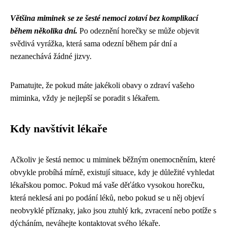
Většina miminek se ze šesté nemoci zotaví bez komplikací
během několika dní.
Po odeznění horečky se může objevit
svědivá vyrážka, která sama odezní během pár dní a
nezanechává žádné jizvy.
Pamatujte, že pokud máte jakékoli obavy o zdraví vašeho
miminka, vždy je nejlepší se poradit s lékařem.
Kdy navštívit lékaře
Ačkoliv je šestá nemoc u miminek běžným onemocněním, které
obvykle probíhá mírně, existují situace, kdy je důležité vyhledat
lékařskou pomoc. Pokud má vaše děťátko vysokou horečku,
která neklesá ani po podání léků, nebo pokud se u něj objeví
neobvyklé příznaky, jako jsou ztuhlý krk, zvracení nebo potíže s
dýcháním, neváhejte kontaktovat svého lékaře.