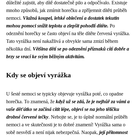
důležité zajistit, aby dítě dostatečně pilo a odpočívalo. Existuje
mnoho způsobů, jak zmírnit horečku a zpříjemnit dítěti průběh
nemoci.
Vlažná koupel, lehké oblečení a dostatek tekutin
mohou pomoci snížit teplotu a zlepšit pohodlí dítěte.
Po
odeznění horečky se často objeví na těle dítěte červená vyrážka.
Tato vyrážka není nakažlivá a obvykle sama zmizí během
několika dní.
Většina dětí se po odeznění příznaků cítí dobře a
brzy se vrací ke svým běžným aktivitám.
Kdy se objeví vyrážka
U šesté nemoci se typicky objevuje vyrážka poté, co opadne
horečka. To znamená, že
když už se zdá, že je nejhůř za vámi a
vaše děťátko se začíná cítit lépe, objeví se na jeho tělíčku
drobné červené tečky
. Nebojte se, je to úplně normální průběh
nemoci a ve skutečnosti je to dobré znamení! Vyrážka sama o
sobě nesvědí a není nijak nebezpečná. Naopak,
její přítomnost