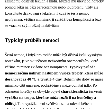
zajistit mu dostatek tekutin a klidu. Můžete mu ulevit od horečky
pomocí léků na bázi paracetamolu nebo ibuprofenu, vždy ale
konzultujte dávkování s lékařem. I když je šestá nemoc
nepříjemná,
většina miminek ji zvládá bez komplikací
a brzy
se vrací ke svým běžným aktivitám.
Typický průběh nemoci
Šestá nemoc, i když pro rodiče může být děsivá kvůli vysokým
horečkám, je ve skutečnosti neškodným onemocněním, které
většina miminek zvládne bez komplikací.
Typický průběh
nemoci začíná náhlým nástupem vysoké teploty, která může
dosahovat až 40 °C a trvat 3-4 dny.
Během této doby se může
miminko cítit unavené, podrážděné a může odmítat jídlo. Po
odeznění horečky se obvykle objeví
charakteristická červená
vyrážka na trupu, která se může rozšířit na končetiny a
obličej.
Tato vyrážka není svědivá a sama odezní během