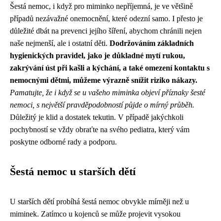
Šestá nemoc, i když pro miminko nepříjemná, je ve většině
případů nezávažné onemocnění, které odezní samo. I přesto je
důležité dbát na prevenci jejího šíření, abychom chránili nejen
naše nejmenší, ale i ostatní děti.
Dodržováním základních
hygienických pravidel, jako je důkladné mytí rukou,
zakrývání úst při kašli a kýchání, a také omezení kontaktu s
nemocnými dětmi, můžeme výrazně snížit riziko nákazy.
Pamatujte, že i když se u vašeho miminka objeví příznaky šesté
nemoci, s největší pravděpodobností půjde o mírný průběh.
Důležitý je klid a dostatek tekutin. V případě jakýchkoli
pochybností se vždy obraťte na svého pediatra, který vám
poskytne odborné rady a podporu.
Šestá nemoc u starších dětí
U starších dětí probíhá šestá nemoc obvykle mírněji než u
miminek. Zatímco u kojenců se může projevit vysokou