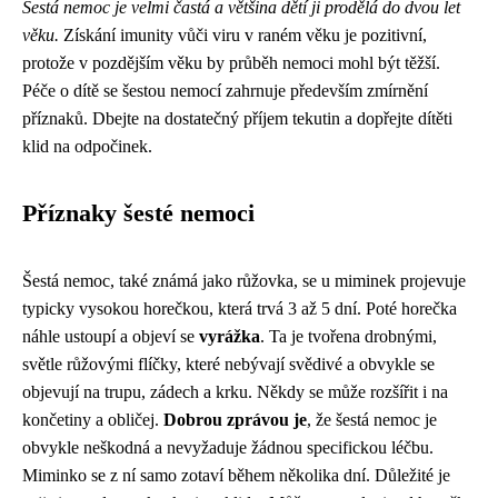
Šestá nemoc je velmi častá a většina dětí ji prodělá do dvou let
věku.
Získání imunity vůči viru v raném věku je pozitivní,
protože v pozdějším věku by průběh nemoci mohl být těžší.
Péče o dítě se šestou nemocí zahrnuje především zmírnění
příznaků. Dbejte na dostatečný příjem tekutin a dopřejte dítěti
klid na odpočinek.
Příznaky šesté nemoci
Šestá nemoc, také známá jako růžovka, se u miminek projevuje
typicky vysokou horečkou, která trvá 3 až 5 dní. Poté horečka
náhle ustoupí a objeví se
vyrážka
. Ta je tvořena drobnými,
světle růžovými flíčky, které nebývají svědivé a obvykle se
objevují na trupu, zádech a krku. Někdy se může rozšířit i na
končetiny a obličej.
Dobrou zprávou je
, že šestá nemoc je
obvykle neškodná a nevyžaduje žádnou specifickou léčbu.
Miminko se z ní samo zotaví během několika dní. Důležité je