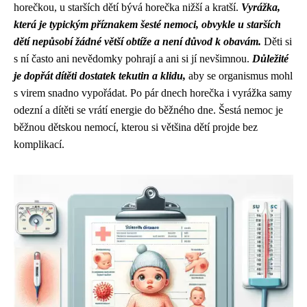
horečkou, u starších dětí bývá horečka nižší a kratší.
Vyrážka,
která je typickým příznakem šesté nemoci, obvykle u starších
dětí nepůsobí žádné větší obtíže a není důvod k obavám.
Děti si
s ní často ani nevědomky pohrají a ani si jí nevšimnou.
Důležité
je dopřát dítěti dostatek tekutin a klidu,
aby se organismus mohl
s virem snadno vypořádat. Po pár dnech horečka i vyrážka samy
odezní a dítěti se vrátí energie do běžného dne. Šestá nemoc je
běžnou dětskou nemocí, kterou si většina dětí projde bez
komplikací.