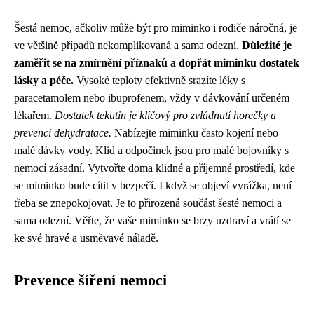
Šestá nemoc, ačkoliv může být pro miminko i rodiče náročná, je
ve většině případů nekomplikovaná a sama odezní.
Důležité je
zaměřit se na zmírnění příznaků a dopřát miminku dostatek
lásky a péče.
Vysoké teploty efektivně srazíte léky s
paracetamolem nebo ibuprofenem, vždy v dávkování určeném
lékařem.
Dostatek tekutin je klíčový pro zvládnutí horečky a
prevenci dehydratace.
Nabízejte miminku často kojení nebo
malé dávky vody. Klid a odpočinek jsou pro malé bojovníky s
nemocí zásadní. Vytvořte doma klidné a příjemné prostředí, kde
se miminko bude cítit v bezpečí. I když se objeví vyrážka, není
třeba se znepokojovat. Je to přirozená součást šesté nemoci a
sama odezní. Věřte, že vaše miminko se brzy uzdraví a vrátí se
ke své hravé a usměvavé náladě.
Prevence šíření nemoci