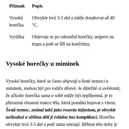
Příznak
Popis
Vysoká
Obvykle trvá 3-5 dní a může dosahovat až 40
horečka
°C.
Vyrážka
Objevuje se po odeznění horečky, nejprve na
trupu a poté se šíří na končetiny.
Vysoké horečky u miminek
Vysoké horečky, které se často objevují u šesté nemoci u
miminek, mohou být pro rodiče děsivé. Je důležité si uvědomit,
že ačkoliv horečka sama o sobě může být nepříjemná, je to
přirozená obranná reakce těla, která pomáhá bojovat s virem.
Šestá nemoc, známá také jako roseola infantum, je obvykle
neškodná a většina dětí ji zvládne bez komplikací.
Horečka
obvykle trvá 3-5 dní a poté sama ustoupí. Během této doby je