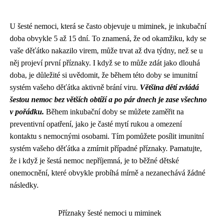
U šesté nemoci, která se často objevuje u miminek, je inkubační
doba obvykle 5 až 15 dní. To znamená, že od okamžiku, kdy se
vaše děťátko nakazilo virem, může trvat až dva týdny, než se u
něj projeví první příznaky. I když se to může zdát jako dlouhá
doba, je důležité si uvědomit, že během této doby se imunitní
systém vašeho děťátka aktivně brání viru.
Většina dětí zvládá
šestou nemoc bez větších obtíží a po pár dnech je zase všechno
v pořádku.
Během inkubační doby se můžete zaměřit na
preventivní opatření, jako je časté mytí rukou a omezení
kontaktu s nemocnými osobami. Tím pomůžete posílit imunitní
systém vašeho děťátka a zmírnit případné příznaky. Pamatujte,
že i když je šestá nemoc nepříjemná, je to běžné dětské
onemocnění, které obvykle probíhá mírně a nezanechává žádné
následky.
Příznaky šesté nemoci u miminek