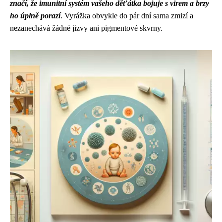
značí, že imunitní systém vašeho děťátka bojuje s virem a brzy
ho úplně porazí
. Vyrážka obvykle do pár dní sama zmizí a
nezanechává žádné jizvy ani pigmentové skvrny.