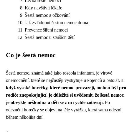
Léčba šesté nemoci
Kdy navštívit lékaře
Šestá nemoc a očkování
Jak zvládnout šestou nemoc doma
Prevence šíření nemoci
Šestá nemoc u starších dětí
Co je šestá nemoc
Šestá nemoc, známá také jako roseola infantum, je virové
onemocnění, které se nejčastěji vyskytuje u kojenců a batolat.
I
když vysoké horečky, které nemoc provázejí, mohou být pro
rodiče znepokojující, je důležité si uvědomit, že šestá nemoc
je obvykle neškodná a děti se z ní rychle zotavují.
Po
odeznění horečky se objeví na těle vyrážka, která sama odezní
během několika dní.