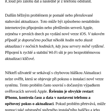
iCloud pro zálohu dat a následně je z telefonu odstranit.
Dalším běžným problémem je pomalé nebo přerušované
stahování aktualizace. Toto může být způsobeno nestabilním
internetovým připojením nebo přetížením serverů Apple,
zejména v prvních dnech po vydání nové verze iOS.
V takovém
případě je doporučeno počkat několik hodin nebo zkusit
aktualizaci v nočních hodinách, kdy jsou servery méně vytížené
.
Připojení k rychlé a stabilní Wi-Fi síti je pro bezproblémovou
aktualizaci klíčové.
Někteří uživatelé se setkávají s chybovou hláškou Aktualizaci
nelze ověřit, která se objevuje při pokusu o instalaci nové verze
systému. Tento problém často souvisí s dočasným výpadkem
ověřovacích serverů Apple.
Řešením je obvykle restart
iPhonu, kontrola času a data v nastavení telefonu a
opětovný pokus o aktualizaci
. Pokud problém přetrvává, může
pomoci také odstranění staženého instalačního balíčku a jeho