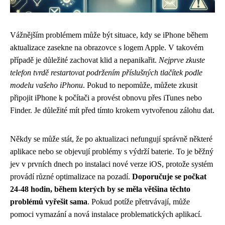
Vážnějším problémem může být situace, kdy se iPhone během
aktualizace zasekne na obrazovce s logem Apple. V takovém
případě je důležité zachovat klid a nepanikařit.
Nejprve zkuste
telefon tvrdě restartovat podržením příslušných tlačítek podle
modelu vašeho iPhonu
. Pokud to nepomůže, můžete zkusit
připojit iPhone k počítači a provést obnovu přes iTunes nebo
Finder. Je důležité mít před tímto krokem vytvořenou zálohu dat.
Někdy se může stát, že po aktualizaci nefungují správně některé
aplikace nebo se objevují problémy s výdrží baterie. To je běžný
jev v prvních dnech po instalaci nové verze iOS, protože systém
provádí různé optimalizace na pozadí.
Doporučuje se počkat
24-48 hodin, během kterých by se měla většina těchto
problémů vyřešit sama
. Pokud potíže přetrvávají, může
pomoci vymazání a nová instalace problematických aplikací.