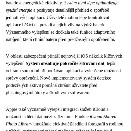
baterie a energetické efektivity.
Systém nyní lépe optimalizuje
využití energie
a poskytuje detailnější přehled o spotřebě
jednotlivých aplikací. Uživatelé mohou lépe kontrolovat
aplikace běžící na pozadí a jejich vliv na výdrž baterie.
Významného vylepšení se dočkala také funkce adaptivního
nabíjení, která chrání baterii před předčasným opotřebením.
V oblasti zabezpečení přináší nejnovější iOS několik klíčových
vylepšení.
Systém obsahuje pokročilé šifrování dat
, lepší
ochranu soukromí při používání aplikací a vylepšené možnosti
správy oprávnění. Nově implementovaný systém detekce
podezřelých aktivit pomáhá chránit uživatele před
phishingovými útoky a škodlivým softwarem.
Apple také významně vylepšil integraci služeb iCloud a
možnosti sdílení dat mezi zařízeními. Funkce
iCloud Shared
Photo Library
umožňuje efektivnější sdílení fotografií s rodinou