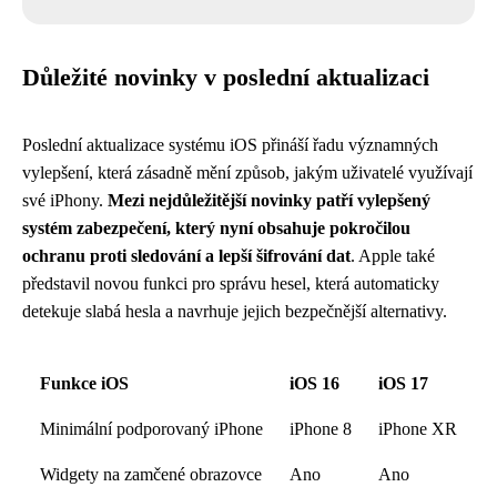
Důležité novinky v poslední aktualizaci
Poslední aktualizace systému iOS přináší řadu významných
vylepšení, která zásadně mění způsob, jakým uživatelé využívají
své iPhony.
Mezi nejdůležitější novinky patří vylepšený
systém zabezpečení, který nyní obsahuje pokročilou
ochranu proti sledování a lepší šifrování dat
. Apple také
představil novou funkci pro správu hesel, která automaticky
detekuje slabá hesla a navrhuje jejich bezpečnější alternativy.
Funkce iOS
iOS 16
iOS 17
Minimální podporovaný iPhone
iPhone 8
iPhone XR
Widgety na zamčené obrazovce
Ano
Ano