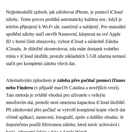
Nejjednodušší způsob, jak zálohovat iPhone, je pomocí
iCloud
zálohy
. Tento proces probíhá automaticky každou noc, když je
telefon připojený k Wi-Fi síti, zamčený a nabíjený. Pro manuální
spuštění zálohy stačí otevřít Nastavení, klepnout na své Apple
ID v horní části obrazovky, vybrat iCloud a následně Záloha
iCloudu. Je důležité zkontrolovat, zda máte dostatek volného
místa v iCloud úložišti, protože základních 5 GB zdarma nemusí
stačit pro kompletní zálohu všech dat.
Alternativním způsobem je
záloha přes počítač pomocí iTunes
nebo Finderu
(v případě macOS Catalina a novějších verzí).
Tato metoda je zvláště vhodná pro uživatele s velkým
množstvím dat, protože není omezena kapacitou iCloud úložiště.
Při zálohování přes počítač se vytvoří kompletní kopie všech dat
včetně aplikací, nastavení, fotografií, zpráv a dalšího obsahu. Je
doporučeno použít šifrovanou zálohu, která navíc uchovává i
hesla, zdravotní údaje a data z Apple Watch.