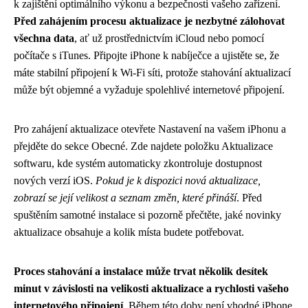
k zajištění optimálního výkonu a bezpečnosti vašeho zařízení.
Před zahájením procesu aktualizace je nezbytné zálohovat
všechna data
, ať už prostřednictvím iCloud nebo pomocí
počítače s iTunes. Připojte iPhone k nabíječce a ujistěte se, že
máte stabilní připojení k Wi-Fi síti, protože stahování aktualizací
může být objemné a vyžaduje spolehlivé internetové připojení.
Pro zahájení aktualizace otevřete Nastavení na vašem iPhonu a
přejděte do sekce Obecné. Zde najdete položku Aktualizace
softwaru, kde systém automaticky zkontroluje dostupnost
nových verzí iOS.
Pokud je k dispozici nová aktualizace,
zobrazí se její velikost a seznam změn, které přináší
. Před
spuštěním samotné instalace si pozorně přečtěte, jaké novinky
aktualizace obsahuje a kolik místa budete potřebovat.
Proces stahování a instalace může trvat několik desítek
minut v závislosti na velikosti aktualizace a rychlosti vašeho
internetového připojení
. Během této doby není vhodné iPhone