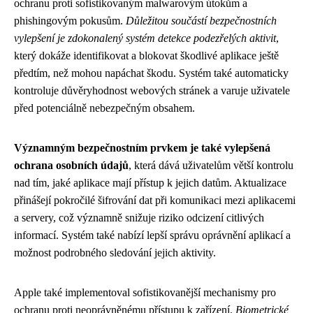
ochranu proti sofistikovaným malwarovým útokům a
phishingovým pokusům.
Důležitou součástí bezpečnostních
vylepšení je zdokonalený systém detekce podezřelých aktivit
,
který dokáže identifikovat a blokovat škodlivé aplikace ještě
předtím, než mohou napáchat škodu. Systém také automaticky
kontroluje důvěryhodnost webových stránek a varuje uživatele
před potenciálně nebezpečným obsahem.
Významným bezpečnostním prvkem je také vylepšená
ochrana osobních údajů
, která dává uživatelům větší kontrolu
nad tím, jaké aplikace mají přístup k jejich datům. Aktualizace
přinášejí pokročilé šifrování dat při komunikaci mezi aplikacemi
a servery, což významně snižuje riziko odcizení citlivých
informací. Systém také nabízí lepší správu oprávnění aplikací a
možnost podrobného sledování jejich aktivity.
Apple také implementoval sofistikovanější mechanismy pro
ochranu proti neoprávněnému přístupu k zařízení.
Biometrické