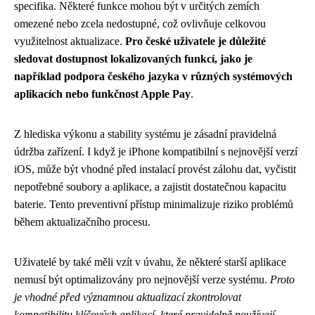
specifika. Některé funkce mohou být v určitých zemích
omezené nebo zcela nedostupné, což ovlivňuje celkovou
využitelnost aktualizace.
Pro české uživatele je důležité
sledovat dostupnost lokalizovaných funkcí, jako je
například podpora českého jazyka v různých systémových
aplikacích nebo funkčnost Apple Pay
.
Z hlediska výkonu a stability systému je zásadní pravidelná
údržba zařízení. I když je iPhone kompatibilní s nejnovější verzí
iOS, může být vhodné před instalací provést zálohu dat, vyčistit
nepotřebné soubory a aplikace, a zajistit dostatečnou kapacitu
baterie. Tento preventivní přístup minimalizuje riziko problémů
během aktualizačního procesu.
Uživatelé by také měli vzít v úvahu, že některé starší aplikace
nemusí být optimalizovány pro nejnovější verze systému.
Proto
je vhodné před významnou aktualizací zkontrolovat
kompatibilitu klíčových aplikací, které pravidelně používají
.