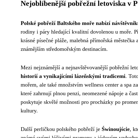
Nejoblíbenější pobřežní letoviska v 
Polské pobřeží Baltského moře nabízí návštěvník
rodiny i páry hledající kvalitní dovolenou u moře. P
krásné písečné pláže, malebná přímořská městečka a
známějším středomořským destinacím.
Mezi nejznámější a nejnavštěvovanější pobřežní let
historií a vynikajícími lázeňskými tradicemi
. Tot
mořem, ale také množstvím wellness center a spa z
které zahrnují plnou penzi, neomezené nápoje a čas
poskytuje skvělé možnosti pro procházky po promená
kultury.
Další perličkou polského pobřeží je
Świnoujście
, k
známé svými léčivými prameny a jódovým vzduchem, c