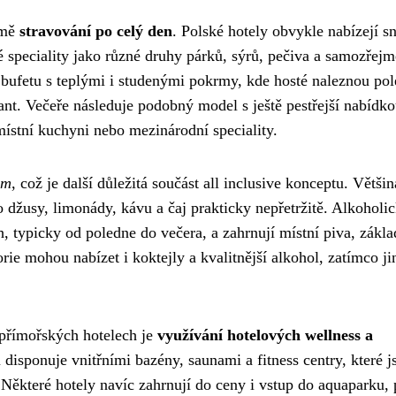
jmě
stravování po celý den
. Polské hotely obvykle nabízejí s
 speciality jako různé druhy párků, sýrů, pečiva a samozřejm
bufetu s teplými i studenými pokrmy, kde hosté naleznou pol
ant. Večeře následuje podobný model s ještě pestřejší nabídko
místní kuchyni nebo mezinárodní speciality.
ům
, což je další důležitá součást all inclusive konceptu. Většin
 džusy, limonády, kávu a čaj prakticky nepřetržitě. Alkoholi
, typicky od poledne do večera, a zahrnují místní piva, zákla
rie mohou nabízet i koktejly a kvalitnější alkohol, zatímco ji
 přímořských hotelech je
využívání hotelových wellness a
isponuje vnitřními bazény, saunami a fitness centry, které j
 Některé hotely navíc zahrnují do ceny i vstup do aquaparku,