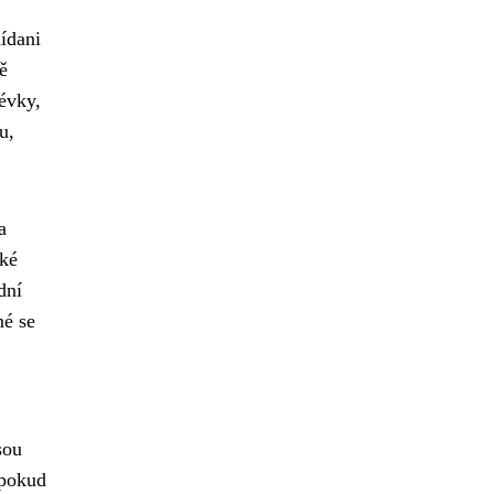
nídani
ě
évky,
u,
a
cké
dní
né se
sou
 pokud