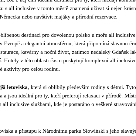
u s all inclusive v tomto městě znamená užívat si nejen krás
 Německa nebo navštívit majáky a přírodní rezervace.
oblíbenou destinaci pro dovolenou polsko u moře all inclusive
 Evropě a elegantní atmosférou, která připomíná slavnou ér
restaurace, kavárny a noční život, zatímco nedaleký Gdaňsk lá
 Hotely v této oblasti často poskytují komplexní all inclusiv
é aktivity pro celou rodinu.
ší letoviska
, která si oblíbily především rodiny s dětmi. Tyto
 a jsou ideální pro ty, kteří preferují relaxaci v přírodě. Míst
s all inclusive službami, kde je postaráno o veškeré stravován
oviska a přístupu k Národnímu parku Słowiński s jeho slavn