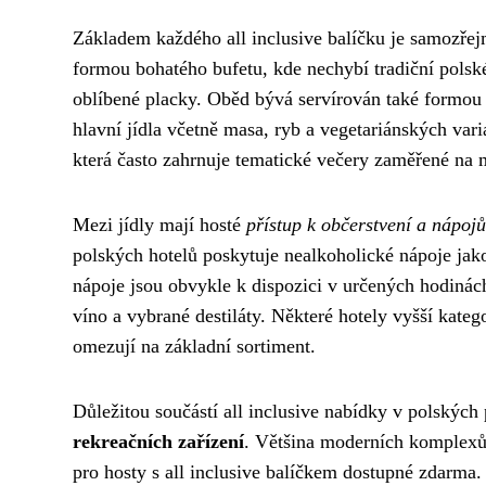
Základem každého all inclusive balíčku je samozře
formou bohatého bufetu, kde nechybí tradiční polské
oblíbené placky. Oběd bývá servírován také formou 
hlavní jídla včetně masa, ryb a vegetariánských vari
která často zahrnuje tematické večery zaměřené na 
Mezi jídly mají hosté
přístup k občerstvení a nápoj
polských hotelů poskytuje nealkoholické nápoje jako
nápoje jsou obvykle k dispozici v určených hodinách
víno a vybrané destiláty. Některé hotely vyšší katego
omezují na základní sortiment.
Důležitou součástí all inclusive nabídky v polských
rekreačních zařízení
. Většina moderních komplexů d
pro hosty s all inclusive balíčkem dostupné zdarma.