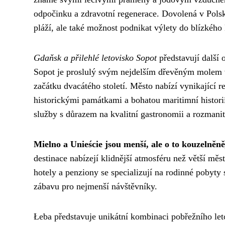
odpočinku a zdravotní regenerace. Dovolená v Polsk
pláží, ale také možnost podnikat výlety do blízkého
Gdaňsk a přilehlé letovisko Sopot
představují další 
Sopot je proslulý svým nejdelším dřevěným molem v
začátku dvacátého století. Město nabízí vynikající 
historickými památkami a bohatou maritimní historií.
služby s důrazem na kvalitní gastronomii a rozmanit
Mielno a Unieście jsou menší, ale o to kouzelněněj
destinace nabízejí klidnější atmosféru než větší města
hotely a penziony se specializují na rodinné pobyty 
zábavu pro nejmenší návštěvníky.
Łeba představuje unikátní kombinaci pobřežního let