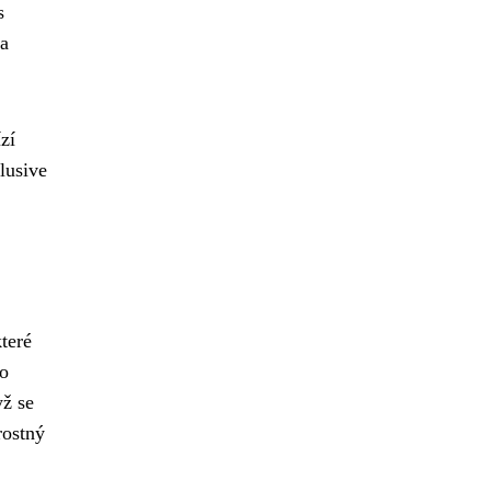
s
 a
zí
lusive
teré
to
yž se
rostný