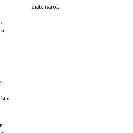
máte nárok
o
na
m
ky
,
ístní
je
aci