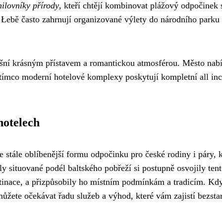
milovníky přírody
, kteří chtějí kombinovat plážový odpočinek 
 Łebě často zahrnují organizované výlety do národního parku
šní krásným přístavem a romantickou atmosférou. Město nabí
atímco moderní hotelové komplexy poskytují kompletní all inc
hotelech
 stále oblíbenější formu odpočinku pro české rodiny i páry, k
ly situované podél baltského pobřeží si postupně osvojily ten
tinace, a přizpůsobily ho místním podmínkám a tradicím. Kd
můžete očekávat řadu služeb a výhod, které vám zajistí bezsta