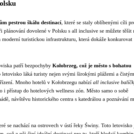
Polsku
ům pestrou škálu destinací
, které se staly oblíbenými cíli pr
ři plánování dovolené v Polsku s all inclusive se můžete těšit 
 moderní turistickou infrastrukturu, která dokáže konkurovat
oviska patří bezpochyby
Kołobrzeg, což je město s bohatou
o letovisko láká turisty nejen svými širokými plážemi a čistý
ařízení. Mnoho hotelů v Kołobrzegu nabízí
all inclusive balíč
to i přístup do hotelových wellness zón. Město samo o sobě
dě, návštěvu historického centra s katedrálou a poznávání m
teré se nachází na ostrovech v ústí řeky Świny. Toto letovisko 
ož z něj činí ideální destinaci pro ty, kteří hledají kombin