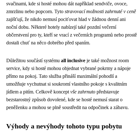
svačinami, kde si hosté mohou dát například sendviče, ovoce,
zmrzlinu nebo popcorn. Tyto
stravovací možnosti zahrnuté v ceně
zajišťují, že nikdo nemusí pociťovat hlad v žádnou denní ani
noční dobu. Některé hotely nabízejí také pozdní večerní
občerstvení pro ty, kteří se vrací z večerních programů nebo prostě
dostali chuť na něco dobrého před spaním.
Důležitou součástí systému
all inclusive
je také možnost room
service, kdy si hosté mohou objednat vybrané pokrmy a nápoje
přímo na pokoj. Tato služba přináší maximální pohodlí a
umožňuje vychutnat si soukromí vlastního pokoje s kvalitním
jídlem a pitím. Celkově koncept
vše zahrnuto
představuje
bezstarostný způsob dovolené, kde se hosté nemusí starat o
peněženku a mohou se plně soustředit na odpočinek a zábavu.
Výhody a nevýhody tohoto typu pobytu