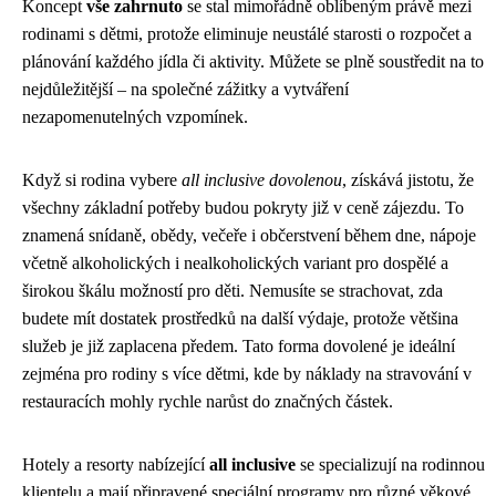
Koncept
vše zahrnuto
se stal mimořádně oblíbeným právě mezi
rodinami s dětmi, protože eliminuje neustálé starosti o rozpočet a
plánování každého jídla či aktivity. Můžete se plně soustředit na to
nejdůležitější – na společné zážitky a vytváření
nezapomenutelných vzpomínek.
Když si rodina vybere
all inclusive dovolenou
, získává jistotu, že
všechny základní potřeby budou pokryty již v ceně zájezdu. To
znamená snídaně, obědy, večeře i občerstvení během dne, nápoje
včetně alkoholických i nealkoholických variant pro dospělé a
širokou škálu možností pro děti. Nemusíte se strachovat, zda
budete mít dostatek prostředků na další výdaje, protože většina
služeb je již zaplacena předem. Tato forma dovolené je ideální
zejména pro rodiny s více dětmi, kde by náklady na stravování v
restauracích mohly rychle narůst do značných částek.
Hotely a resorty nabízející
all inclusive
se specializují na rodinnou
klientelu a mají připravené speciální programy pro různé věkové