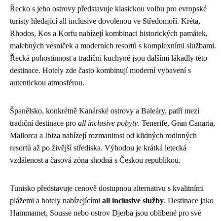
Řecko s jeho ostrovy představuje klasickou volbu pro evropské
turisty hledající all inclusive dovolenou ve Středomoří. Kréta,
Rhodos, Kos a Korfu nabízejí kombinaci historických památek,
malebných vesniček a moderních resortů s komplexními službami.
Řecká pohostinnost a tradiční kuchyně jsou dalšími lákadly této
destinace. Hotely zde často kombinují moderní vybavení s
autentickou atmosférou.
Španělsko, konkrétně Kanárské ostrovy a Baleáry, patří mezi
tradiční destinace pro
all inclusive pobyty
. Tenerife, Gran Canaria,
Mallorca a Ibiza nabízejí rozmanitost od klidných rodinných
resortů až po živější střediska. Výhodou je krátká letecká
vzdálenost a časová zóna shodná s Českou republikou.
Tunisko představuje cenově dostupnou alternativu s kvalitními
plážemi a hotely nabízejícími
all inclusive služby
. Destinace jako
Hammamet, Sousse nebo ostrov Djerba jsou oblíbené pro své