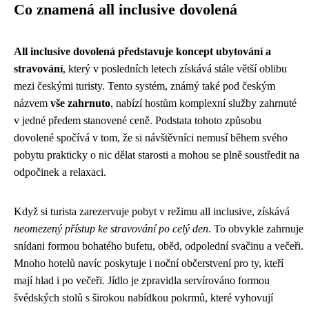
Co znamená all inclusive dovolená
All inclusive dovolená představuje koncept ubytování a
stravování
, který v posledních letech získává stále větší oblibu
mezi českými turisty. Tento systém, známý také pod českým
názvem
vše zahrnuto
, nabízí hostům komplexní služby zahrnuté
v jedné předem stanovené ceně. Podstata tohoto způsobu
dovolené spočívá v tom, že si návštěvníci nemusí během svého
pobytu prakticky o nic dělat starosti a mohou se plně soustředit na
odpočinek a relaxaci.
Když si turista zarezervuje pobyt v režimu all inclusive, získává
neomezený přístup ke stravování po celý den
. To obvykle zahrnuje
snídani formou bohatého bufetu, oběd, odpolední svačinu a večeři.
Mnoho hotelů navíc poskytuje i noční občerstvení pro ty, kteří
mají hlad i po večeři. Jídlo je zpravidla servírováno formou
švédských stolů s širokou nabídkou pokrmů, které vyhovují