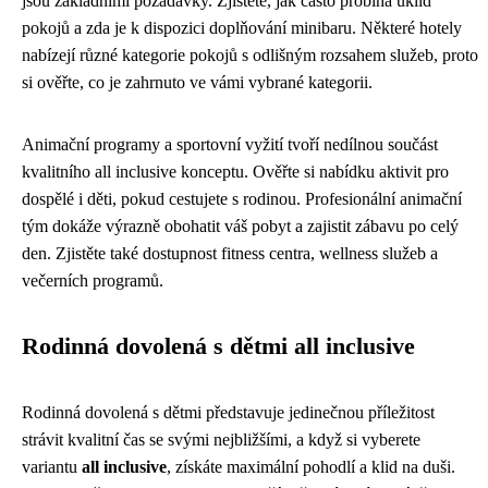
jsou základními požadavky. Zjistěte, jak často probíhá úklid
pokojů a zda je k dispozici doplňování minibaru. Některé hotely
nabízejí různé kategorie pokojů s odlišným rozsahem služeb, proto
si ověřte, co je zahrnuto ve vámi vybrané kategorii.
Animační programy a sportovní vyžití tvoří nedílnou součást
kvalitního all inclusive konceptu. Ověřte si nabídku aktivit pro
dospělé i děti, pokud cestujete s rodinou. Profesionální animační
tým dokáže výrazně obohatit váš pobyt a zajistit zábavu po celý
den. Zjistěte také dostupnost fitness centra, wellness služeb a
večerních programů.
Rodinná dovolená s dětmi all inclusive
Rodinná dovolená s dětmi představuje jedinečnou příležitost
strávit kvalitní čas se svými nejbližšími, a když si vyberete
variantu
all inclusive
, získáte maximální pohodlí a klid na duši.