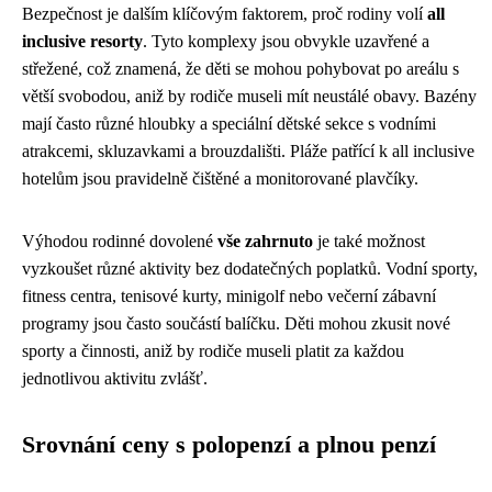
Bezpečnost je dalším klíčovým faktorem, proč rodiny volí
all
inclusive resorty
. Tyto komplexy jsou obvykle uzavřené a
střežené, což znamená, že děti se mohou pohybovat po areálu s
větší svobodou, aniž by rodiče museli mít neustálé obavy. Bazény
mají často různé hloubky a speciální dětské sekce s vodními
atrakcemi, skluzavkami a brouzdališti. Pláže patřící k all inclusive
hotelům jsou pravidelně čištěné a monitorované plavčíky.
Výhodou rodinné dovolené
vše zahrnuto
je také možnost
vyzkoušet různé aktivity bez dodatečných poplatků. Vodní sporty,
fitness centra, tenisové kurty, minigolf nebo večerní zábavní
programy jsou často součástí balíčku. Děti mohou zkusit nové
sporty a činnosti, aniž by rodiče museli platit za každou
jednotlivou aktivitu zvlášť.
Srovnání ceny s polopenzí a plnou penzí