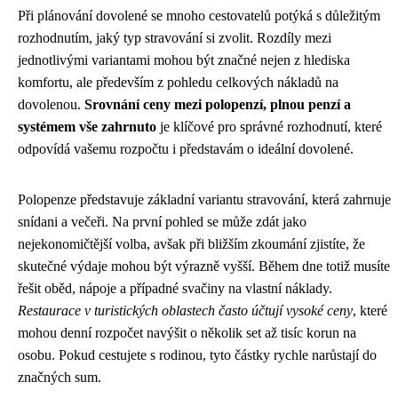
Při plánování dovolené se mnoho cestovatelů potýká s důležitým
rozhodnutím, jaký typ stravování si zvolit. Rozdíly mezi
jednotlivými variantami mohou být značné nejen z hlediska
komfortu, ale především z pohledu celkových nákladů na
dovolenou.
Srovnání ceny mezi polopenzí, plnou penzí a
systémem vše zahrnuto
je klíčové pro správné rozhodnutí, které
odpovídá vašemu rozpočtu i představám o ideální dovolené.
Polopenze představuje základní variantu stravování, která zahrnuje
snídani a večeři. Na první pohled se může zdát jako
nejekonomičtější volba, avšak při bližším zkoumání zjistíte, že
skutečné výdaje mohou být výrazně vyšší. Během dne totiž musíte
řešit oběd, nápoje a případné svačiny na vlastní náklady.
Restaurace v turistických oblastech často účtují vysoké ceny
, které
mohou denní rozpočet navýšit o několik set až tisíc korun na
osobu. Pokud cestujete s rodinou, tyto částky rychle narůstají do
značných sum.