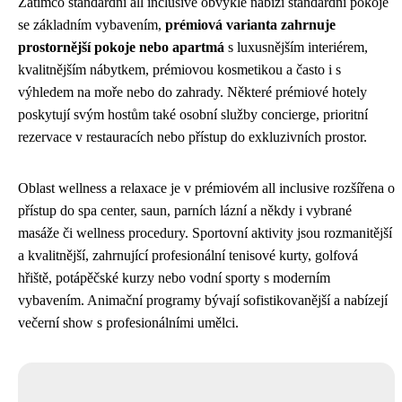
Zatímco standardní all inclusive obvykle nabízí standardní pokoje
se základním vybavením,
prémiová varianta zahrnuje
prostornější pokoje nebo apartmá
s luxusnějším interiérem,
kvalitnějším nábytkem, prémiovou kosmetikou a často i s
výhledem na moře nebo do zahrady. Některé prémiové hotely
poskytují svým hostům také osobní služby concierge, prioritní
rezervace v restauracích nebo přístup do exkluzivních prostor.
Oblast wellness a relaxace je v prémiovém all inclusive rozšířena o
přístup do spa center, saun, parních lázní a někdy i vybrané
masáže či wellness procedury. Sportovní aktivity jsou rozmanitější
a kvalitnější, zahrnující profesionální tenisové kurty, golfová
hřiště, potápěčské kurzy nebo vodní sporty s moderním
vybavením. Animační programy bývají sofistikovanější a nabízejí
večerní show s profesionálními umělci.