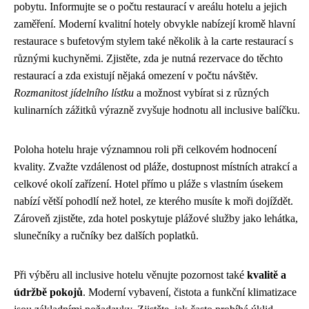
pobytu. Informujte se o počtu restaurací v areálu hotelu a jejich
zaměření. Moderní kvalitní hotely obvykle nabízejí kromě hlavní
restaurace s bufetovým stylem také několik à la carte restaurací s
různými kuchyněmi. Zjistěte, zda je nutná rezervace do těchto
restaurací a zda existují nějaká omezení v počtu návštěv.
Rozmanitost jídelního lístku
a možnost vybírat si z různých
kulinarních zážitků výrazně zvyšuje hodnotu all inclusive balíčku.
Poloha hotelu hraje významnou roli při celkovém hodnocení
kvality. Zvažte vzdálenost od pláže, dostupnost místních atrakcí a
celkové okolí zařízení. Hotel přímo u pláže s vlastním úsekem
nabízí větší pohodlí než hotel, ze kterého musíte k moři dojíždět.
Zároveň zjistěte, zda hotel poskytuje plážové služby jako lehátka,
slunečníky a ručníky bez dalších poplatků.
Při výběru all inclusive hotelu věnujte pozornost také
kvalitě a
údržbě pokojů
. Moderní vybavení, čistota a funkční klimatizace