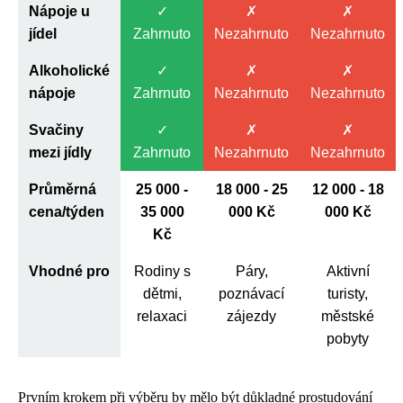
Nápoje u
✓
✗
✗
jídel
Zahrnuto
Nezahrnuto
Nezahrnuto
Alkoholické
✓
✗
✗
nápoje
Zahrnuto
Nezahrnuto
Nezahrnuto
Svačiny
✓
✗
✗
mezi jídly
Zahrnuto
Nezahrnuto
Nezahrnuto
Průměrná
25 000 -
18 000 - 25
12 000 - 18
cena/týden
35 000
000 Kč
000 Kč
Kč
Vhodné pro
Rodiny s
Páry,
Aktivní
dětmi,
poznávací
turisty,
relaxaci
zájezdy
městské
pobyty
Prvním krokem při výběru by mělo být důkladné prostudování