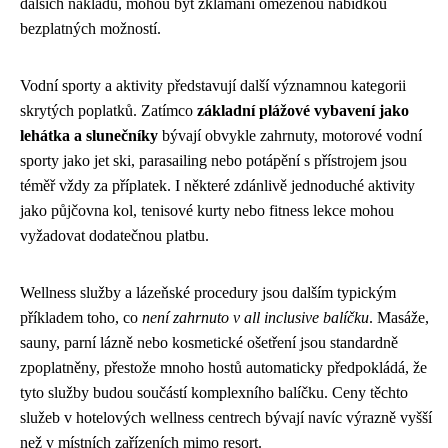
dalších nákladů, mohou být zklamáni omezenou nabídkou
bezplatných možností.
Vodní sporty a aktivity představují další významnou kategorii
skrytých poplatků. Zatímco
základní plážové vybavení jako
lehátka a slunečníky
bývají obvykle zahrnuty, motorové vodní
sporty jako jet ski, parasailing nebo potápění s přístrojem jsou
téměř vždy za příplatek. I některé zdánlivě jednoduché aktivity
jako půjčovna kol, tenisové kurty nebo fitness lekce mohou
vyžadovat dodatečnou platbu.
Wellness služby a lázeňské procedury jsou dalším typickým
příkladem toho, co
není zahrnuto v all inclusive balíčku
. Masáže,
sauny, parní lázně nebo kosmetické ošetření jsou standardně
zpoplatněny, přestože mnoho hostů automaticky předpokládá, že
tyto služby budou součástí komplexního balíčku. Ceny těchto
služeb v hotelových wellness centrech bývají navíc výrazně vyšší
než v místních zařízeních mimo resort.