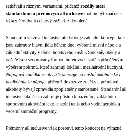
setkávají s různými variantami, přičemž
rozdíly mezi
standardním a prémiovým all inclusive
mohou být značné a
výrazně ovlivnit celkový zážitek z dovolené.
Standardní verze all inclusive představuje základní koncept, kde
jsou zahrnuty hlavní jídla během dne, vybrané místní nápoje a
základní aktivity v rámci hotelového areálu. Snídaně, obědy a
večeře jsou servírovány formou bufetových stolů s přiměřeným
výběrem pokrmů, které zahrnují lokální i mezinárodní kuchyni.
Nápojová nabídka se obvykle omezuje na místní alkoholické i
nealkoholické nápoje
, přičemž dovozové značky a prémiové
alkoholy bývají zpravidla zpoplatněny samostatně. Standardní all
inclusive také často zahrnuje přístup k bazénům, základním
sportovním aktivitám jako je stolní tenis nebo vodní aerobik a
večerní animační programy.
Prémiový all inclusive však posouvá tento koncept na výrazně