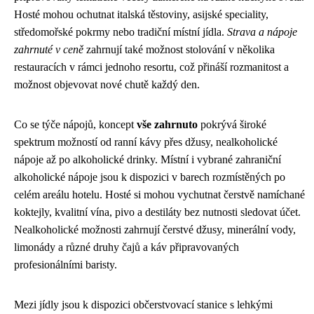
Hosté mohou ochutnat italská těstoviny, asijské speciality,
středomořské pokrmy nebo tradiční místní jídla.
Strava a nápoje
zahrnuté v ceně
zahrnují také možnost stolování v několika
restauracích v rámci jednoho resortu, což přináší rozmanitost a
možnost objevovat nové chutě každý den.
Co se týče nápojů, koncept
vše zahrnuto
pokrývá široké
spektrum možností od ranní kávy přes džusy, nealkoholické
nápoje až po alkoholické drinky. Místní i vybrané zahraniční
alkoholické nápoje jsou k dispozici v barech rozmístěných po
celém areálu hotelu. Hosté si mohou vychutnat čerstvě namíchané
koktejly, kvalitní vína, pivo a destiláty bez nutnosti sledovat účet.
Nealkoholické možnosti zahrnují čerstvé džusy, minerální vody,
limonády a různé druhy čajů a káv připravovaných
profesionálními baristy.
Mezi jídly jsou k dispozici občerstvovací stanice s lehkými