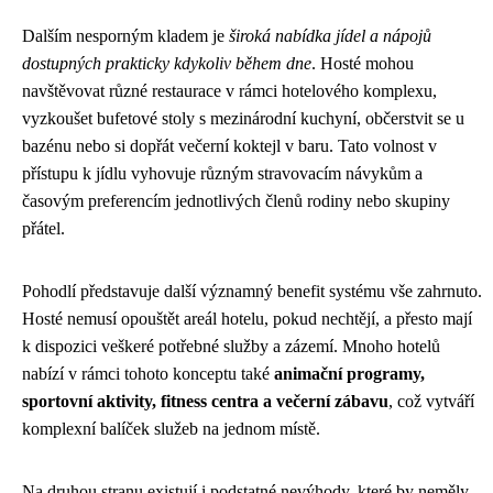
Dalším nesporným kladem je
široká nabídka jídel a nápojů
dostupných prakticky kdykoliv během dne
. Hosté mohou
navštěvovat různé restaurace v rámci hotelového komplexu,
vyzkoušet bufetové stoly s mezinárodní kuchyní, občerstvit se u
bazénu nebo si dopřát večerní koktejl v baru. Tato volnost v
přístupu k jídlu vyhovuje různým stravovacím návykům a
časovým preferencím jednotlivých členů rodiny nebo skupiny
přátel.
Pohodlí představuje další významný benefit systému vše zahrnuto.
Hosté nemusí opouštět areál hotelu, pokud nechtějí, a přesto mají
k dispozici veškeré potřebné služby a zázemí. Mnoho hotelů
nabízí v rámci tohoto konceptu také
animační programy,
sportovní aktivity, fitness centra a večerní zábavu
, což vytváří
komplexní balíček služeb na jednom místě.
Na druhou stranu existují i podstatné nevýhody, které by neměly