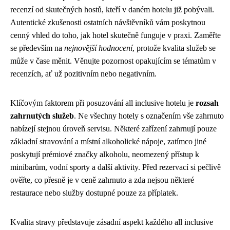
recenzí od skutečných hostů, kteří v daném hotelu již pobývali.
Autentické zkušenosti ostatních návštěvníků vám poskytnou
cenný vhled do toho, jak hotel skutečně funguje v praxi. Zaměřte
se především na
nejnovější hodnocení
, protože kvalita služeb se
může v čase měnit. Věnujte pozornost opakujícím se tématům v
recenzích, ať už pozitivním nebo negativním.
Klíčovým faktorem při posuzování all inclusive hotelu je
rozsah
zahrnutých služeb
. Ne všechny hotely s označením vše zahrnuto
nabízejí stejnou úroveň servisu. Některé zařízení zahrnují pouze
základní stravování a místní alkoholické nápoje, zatímco jiné
poskytují prémiové značky alkoholu, neomezený přístup k
minibarům, vodní sporty a další aktivity. Před rezervací si pečlivě
ověřte, co přesně je v ceně zahrnuto a zda nejsou některé
restaurace nebo služby dostupné pouze za příplatek.
Kvalita stravy představuje zásadní aspekt každého all inclusive