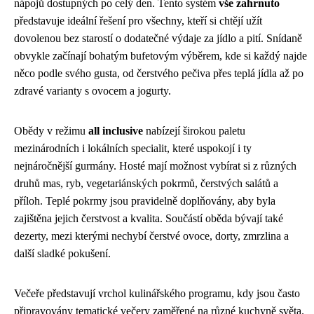
nápojů dostupných po celý den. Tento systém
vše zahrnuto
představuje ideální řešení pro všechny, kteří si chtějí užít
dovolenou bez starostí o dodatečné výdaje za jídlo a pití. Snídaně
obvykle začínají bohatým bufetovým výběrem, kde si každý najde
něco podle svého gusta, od čerstvého pečiva přes teplá jídla až po
zdravé varianty s ovocem a jogurty.
Obědy v režimu
all inclusive
nabízejí širokou paletu
mezinárodních i lokálních specialit, které uspokojí i ty
nejnáročnější gurmány. Hosté mají možnost vybírat si z různých
druhů mas, ryb, vegetariánských pokrmů, čerstvých salátů a
příloh. Teplé pokrmy jsou pravidelně doplňovány, aby byla
zajištěna jejich čerstvost a kvalita. Součástí oběda bývají také
dezerty, mezi kterými nechybí čerstvé ovoce, dorty, zmrzlina a
další sladké pokušení.
Večeře představují vrchol kulinářského programu, kdy jsou často
připravovány tematické večery zaměřené na různé kuchyně světa.