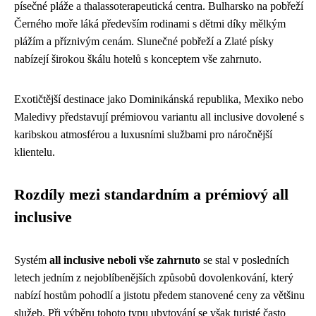
písečné pláže a thalassoterapeutická centra. Bulharsko na pobřeží
Černého moře láká především rodinami s dětmi díky mělkým
plážím a příznivým cenám. Slunečné pobřeží a Zlaté písky
nabízejí širokou škálu hotelů s konceptem vše zahrnuto.
Exotičtější destinace jako Dominikánská republika, Mexiko nebo
Maledivy představují prémiovou variantu all inclusive dovolené s
karibskou atmosférou a luxusními službami pro náročnější
klientelu.
Rozdíly mezi standardním a prémiový all
inclusive
Systém
all inclusive neboli vše zahrnuto
se stal v posledních
letech jedním z nejoblíbenějších způsobů dovolenkování, který
nabízí hostům pohodlí a jistotu předem stanovené ceny za většinu
služeb. Při výběru tohoto typu ubytování se však turisté často