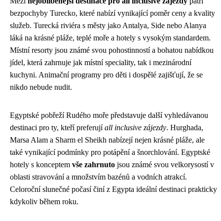
Mezi
nejoblíbenější destinace pro all inclusive zájezdy
patří
bezpochyby Turecko, které nabízí vynikající poměr ceny a kvality
služeb. Turecká riviéra s městy jako Antalya, Side nebo Alanya
láká na krásné pláže, teplé moře a hotely s vysokým standardem.
Místní resorty jsou známé svou pohostinností a bohatou nabídkou
jídel, která zahrnuje jak místní speciality, tak i mezinárodní
kuchyni. Animační programy pro děti i dospělé zajišťují, že se
nikdo nebude nudit.
Egyptské pobřeží Rudého moře představuje další vyhledávanou
destinaci pro ty, kteří preferují
all inclusive zájezdy
. Hurghada,
Marsa Alam a Sharm el Sheikh nabízejí nejen krásné pláže, ale
také vynikající podmínky pro potápění a šnorchlování. Egyptské
hotely s konceptem
vše zahrnuto
jsou známé svou velkorysostí v
oblasti stravování a množstvím bazénů a vodních atrakcí.
Celoroční slunečné počasí činí z Egypta ideální destinaci prakticky
kdykoliv během roku.