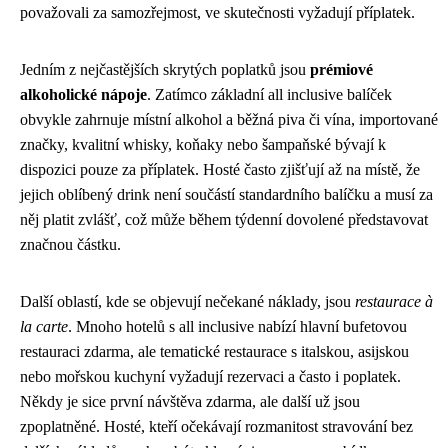
považovali za samozřejmost, ve skutečnosti vyžadují příplatek.
Jedním z nejčastějších skrytých poplatků jsou
prémiové
alkoholické nápoje
. Zatímco základní all inclusive balíček
obvykle zahrnuje místní alkohol a běžná piva či vína, importované
značky, kvalitní whisky, koňaky nebo šampaňské bývají k
dispozici pouze za příplatek. Hosté často zjišťují až na místě, že
jejich oblíbený drink není součástí standardního balíčku a musí za
něj platit zvlášť, což může během týdenní dovolené představovat
značnou částku.
Další oblastí, kde se objevují nečekané náklady, jsou
restaurace à
la carte
. Mnoho hotelů s all inclusive nabízí hlavní bufetovou
restauraci zdarma, ale tematické restaurace s italskou, asijskou
nebo mořskou kuchyní vyžadují rezervaci a často i poplatek.
Někdy je sice první návštěva zdarma, ale další už jsou
zpoplatněné. Hosté, kteří očekávají rozmanitost stravování bez