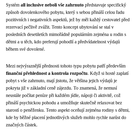
Systém
all inclusive neboli vše zahrnuto
představuje specifický
způsob dovolenkového pobytu, který s sebou přináší celou řadu
pozitivních i negativních aspektů, jež by měl každý cestovatel před
rezervací pečlivě zvážit. Tento koncept ubytování se stal v
posledních desetiletích mimořádně populárním zejména u rodin s
dětmi a u těch, kdo preferují pohodlí a předvídatelnost výdajů
během své dovolené.
Mezi nejvýraznější přednosti tohoto typu pobytu patří především
finanční přehlednost a kontrola rozpočtu
. Když si hosté zaplatí
pobyt s vše zahrnuto, mají jistotu, že většina jejich výdajů je
pokryta již v základní ceně zájezdu. To znamená, že nemusí
neustále počítat peníze při každém jídle, nápoji či aktivitě, což
přináší psychickou pohodu a umožňuje skutečně relaxovat bez
starostí o peněženku. Tento aspekt oceňují zejména rodiny s dětmi,
kde by běžné placení jednotlivých služeb mohlo rychle narůst do
značných částek.