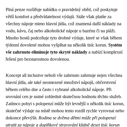
Plná penze rozšiřuje nabídku o pravidelný oběd, což poskytuje
větší komfort a předvídatelnost výdajů. Stále však platíte za
všechny nápoje mimo hlavní jídla, což znamená další náklady na
vodu, kávu, čaj nebo alkoholické nápoje u bazénu či na pláži.
Mnoho hostů podceňuje tyto drobné výdaje, které se však během
týdenní dovolené mohou vyšplhat na několik tisíc korun.
Systém
vše zahrnuto eliminuje tyto skryté náklady
a nabízí komplexní
řešení pro bezstarostnou dovolenou.
Koncept all inclusive neboli vše zahrnuto zahrnuje nejen všechna
hlavní jídla, ale také neomezené množství nápojů, občerstvení
během celého dne a často i vybrané alkoholické nápoje. Při
srovnání cen je nutné zohlednit skutečnou hodnotu těchto služeb.
Zatímco pobyt s polopenzí může být levnější o několik tisíc korun,
skutečné výdaje na místě mohou tento rozdíl rychle vyrovnat nebo
dokonce převýšit.
Rodina se dvěma dětmi může při polopenzí
utratit za nápoje a doplňkové stravování klidně deset tisíc korun