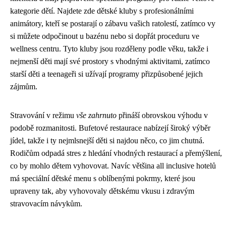
kategorie dětí. Najdete zde dětské kluby s profesionálními
animátory, kteří se postarají o zábavu vašich ratolestí, zatímco vy
si můžete odpočinout u bazénu nebo si dopřát proceduru ve
wellness centru. Tyto kluby jsou rozděleny podle věku, takže i
nejmenší děti mají své prostory s vhodnými aktivitami, zatímco
starší děti a teenageři si užívají programy přizpůsobené jejich
zájmům.
Stravování v režimu
vše zahrnuto
přináší obrovskou výhodu v
podobě rozmanitosti. Bufetové restaurace nabízejí široký výběr
jídel, takže i ty nejmlsnejší děti si najdou něco, co jim chutná.
Rodičům odpadá stres z hledání vhodných restaurací a přemýšlení,
co by mohlo dětem vyhovovat. Navíc většina all inclusive hotelů
má speciální dětské menu s oblíbenými pokrmy, které jsou
upraveny tak, aby vyhovovaly dětskému vkusu i zdravým
stravovacím návykům.