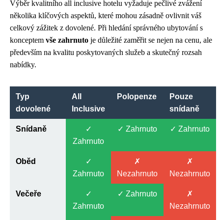
Výběr kvalitního all inclusive hotelu vyžaduje pečlivé zvážení
několika klíčových aspektů, které mohou zásadně ovlivnit váš
celkový zážitek z dovolené. Při hledání správného ubytování s
konceptem
vše zahrnuto
je důležité zaměřit se nejen na cenu, ale
především na kvalitu poskytovaných služeb a skutečný rozsah
nabídky.
Typ
All
Polopenze
Pouze
dovolené
Inclusive
snídaně
Snídaně
✓
✓ Zahrnuto
✓ Zahrnuto
Zahrnuto
Oběd
✓
✗
✗
Zahrnuto
Nezahrnuto
Nezahrnuto
Večeře
✓
✓ Zahrnuto
✗
Zahrnuto
Nezahrnuto