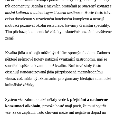
být opomenuty. Jedním z hlavních problémů je
omezený kontakt s
místní kulturou a autentickým životem destinace
. Hosté často tráví
celou dovolenou v uzavřeném hotelovém komplexu a nemají
motivaci poznávat okolní restaurace, kavárny či místní speciality.
Tím přicházejí o autentické zážitky a skutečné poznání navštívené
země.
Kvalita jídla a nápojů může být dalším sporným bodem. Zatímco
některé prémiové hotely nabízejí vynikající gastronomii, jiné se
soustředí spíše na kvantitu než kvalitu. Bufetové stoly často
obsahují standardizovaná jídla přizpůsobená mezinárodnímu
vkusu, což může být zklamáním pro gurmány hledající autentické
kulinářské zážitky.
Systém vše zahrnuto také někdy vede k
přejídání a nadměrné
konzumaci alkoholu
, protože hosté mají pocit, že musí využít
vše, za co zaplatili. Toto chování může mít negativní dopad na