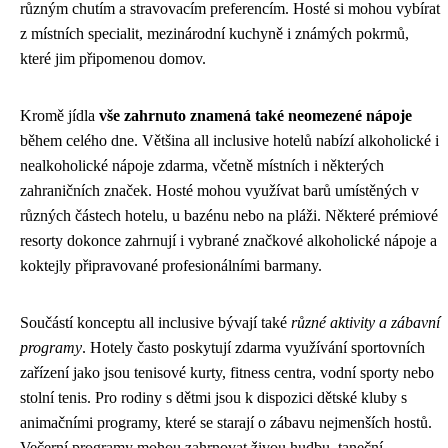
různým chutím a stravovacím preferencím. Hosté si mohou vybírat
z místních specialit, mezinárodní kuchyně i známých pokrmů,
které jim připomenou domov.
Kromě jídla
vše zahrnuto znamená také neomezené nápoje
během celého dne. Většina all inclusive hotelů nabízí alkoholické i
nealkoholické nápoje zdarma, včetně místních i některých
zahraničních značek. Hosté mohou využívat barů umístěných v
různých částech hotelu, u bazénu nebo na pláži. Některé prémiové
resorty dokonce zahrnují i vybrané značkové alkoholické nápoje a
koktejly připravované profesionálními barmany.
Součástí konceptu all inclusive bývají také
různé aktivity a zábavní
programy
. Hotely často poskytují zdarma využívání sportovních
zařízení jako jsou tenisové kurty, fitness centra, vodní sporty nebo
stolní tenis. Pro rodiny s dětmi jsou k dispozici dětské kluby s
animačními programy, které se starají o zábavu nejmenších hostů.
Večerní programy mohou zahrnovat živou hudbu, taneční