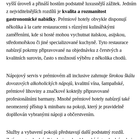
vyšší úroveň a přináší hostům podstatně luxusnější zážitek. Jedním
z nejviditelnějších rozdílů je
kvalita a rozmanitost
gastronomické nabídky
. Prémiové hotely obvykle disponují
několika à la carte restauracemi s různými kulinářskými
zaměřeními, kde si hosté mohou vychutnat italskou, asijskou,
středomořskou či jiné specializované kuchyně. Tyto restaurace
nabízejí pokrmy připravované na objednávku z čerstvých a
kvalitních surovin, často s možností výběru z několika chodů.
Nápojový servis v prémiovém all inclusive zahrnuje
širokou škálu
dovozových alkoholických nápojů
, kvalitní vína, šampaňské,
prémiové lihoviny a značkové koktejly připravované
profesionálními barmany. Mnohé prémiové hotely nabízejí také
neomezený přístup k minibaru na pokoji, který je pravidelně
doplňován vybranými nápoji a občerstvením.
Služby a vybavení pokojů představují další podstatný rozdíl.