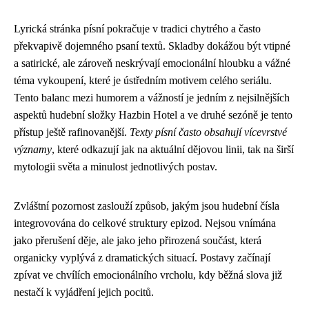
Lyrická stránka písní pokračuje v tradici chytrého a často
překvapivě dojemného psaní textů. Skladby dokážou být vtipné
a satirické, ale zároveň neskrývají emocionální hloubku a vážné
téma vykoupení, které je ústředním motivem celého seriálu.
Tento balanc mezi humorem a vážností je jedním z nejsilnějších
aspektů hudební složky Hazbin Hotel a ve druhé sezóně je tento
přístup ještě rafinovanější.
Texty písní často obsahují vícevrstvé
významy
, které odkazují jak na aktuální dějovou linii, tak na širší
mytologii světa a minulost jednotlivých postav.
Zvláštní pozornost zaslouží způsob, jakým jsou hudební čísla
integrovována do celkové struktury epizod. Nejsou vnímána
jako přerušení děje, ale jako jeho přirozená součást, která
organicky vyplývá z dramatických situací. Postavy začínají
zpívat ve chvílích emocionálního vrcholu, kdy běžná slova již
nestačí k vyjádření jejich pocitů.