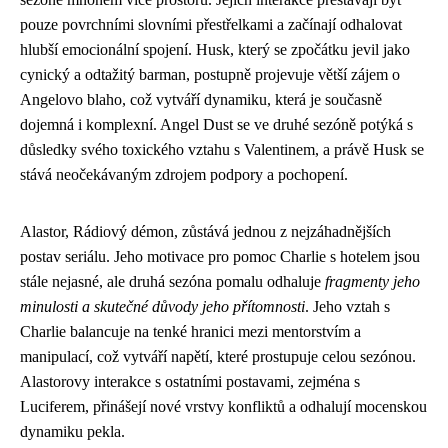
pouze povrchními slovními přestřelkami a začínají odhalovat
hlubší emocionální spojení. Husk, který se zpočátku jevil jako
cynický a odtažitý barman, postupně projevuje větší zájem o
Angelovo blaho, což vytváří dynamiku, která je současně
dojemná i komplexní. Angel Dust se ve druhé sezóně potýká s
důsledky svého toxického vztahu s Valentinem, a právě Husk se
stává neočekávaným zdrojem podpory a pochopení.
Alastor, Rádiový démon, zůstává jednou z nejzáhadnějších
postav seriálu. Jeho motivace pro pomoc Charlie s hotelem jsou
stále nejasné, ale druhá sezóna pomalu odhaluje
fragmenty jeho
minulosti a skutečné důvody jeho přítomnosti
. Jeho vztah s
Charlie balancuje na tenké hranici mezi mentorstvím a
manipulací, což vytváří napětí, které prostupuje celou sezónou.
Alastorovy interakce s ostatními postavami, zejména s
Luciferem, přinášejí nové vrstvy konfliktů a odhalují mocenskou
dynamiku pekla.