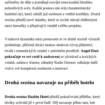
začleněny do děje a pomáhají rozvíjet emocionální hloubku
jednotlivých scén. Každá postava má svůj charakteristický
hudební styl, který odráží její osobnost a vnitřní konflikty. Druhá
sezóna přináší nové skladby, které se rychle stávají oblíbenými
mezi fanoušky a přispívají k viralitě celého projektu.
Vztahová dynamika mezi postavami se ve druhé sezóně výrazně
prohlubuje, přičemž diváci mohou sledovat vývoj přátelství,
rivalit i romantických vztahů v pekelném prostředí.
Angel Dust
pokračuje ve své cestě k uzdravení
ze závislostí a toxických
vztahů, zatímco Alastor, záhadný Radio Demon, odhaluje další
vrstvy své komplexní osobnosti a motivací.
Druhá sezóna navazuje na příběh hotelu
Druhá sezóna Hazbin Hotel
přináší pokračování příběhu, který
diváky uchvátil již v první řadě. Děj navazuje přímo tam, kde