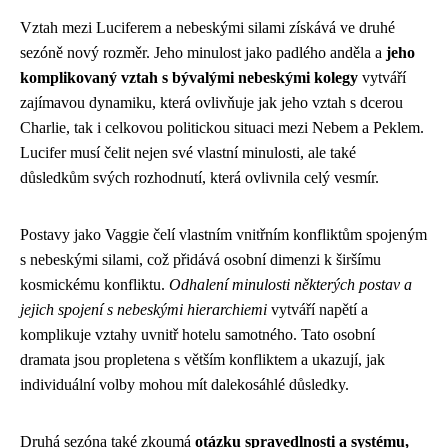
Vztah mezi Luciferem a nebeskými silami získává ve druhé
sezóně nový rozměr. Jeho minulost jako padlého anděla a
jeho
komplikovaný vztah s bývalými nebeskými kolegy
vytváří
zajímavou dynamiku, která ovlivňuje jak jeho vztah s dcerou
Charlie, tak i celkovou politickou situaci mezi Nebem a Peklem.
Lucifer musí čelit nejen své vlastní minulosti, ale také
důsledkům svých rozhodnutí, která ovlivnila celý vesmír.
Postavy jako Vaggie čelí vlastním vnitřním konfliktům spojeným
s nebeskými silami, což přidává osobní dimenzi k širšímu
kosmickému konfliktu.
Odhalení minulosti některých postav a
jejich spojení s nebeskými hierarchiemi
vytváří napětí a
komplikuje vztahy uvnitř hotelu samotného. Tato osobní
dramata jsou propletena s větším konfliktem a ukazují, jak
individuální volby mohou mít dalekosáhlé důsledky.
Druhá sezóna také zkoumá
otázku spravedlnosti a systému,