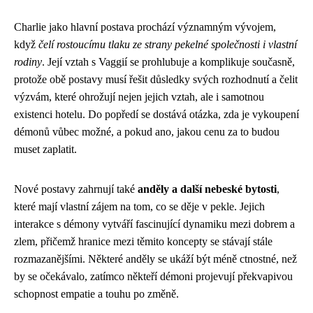
Charlie jako hlavní postava prochází významným vývojem,
když
čelí rostoucímu tlaku ze strany pekelné společnosti i vlastní
rodiny
. Její vztah s Vaggií se prohlubuje a komplikuje současně,
protože obě postavy musí řešit důsledky svých rozhodnutí a čelit
výzvám, které ohrožují nejen jejich vztah, ale i samotnou
existenci hotelu. Do popředí se dostává otázka, zda je vykoupení
démonů vůbec možné, a pokud ano, jakou cenu za to budou
muset zaplatit.
Nové postavy zahrnují také
anděly a další nebeské bytosti
,
které mají vlastní zájem na tom, co se děje v pekle. Jejich
interakce s démony vytváří fascinující dynamiku mezi dobrem a
zlem, přičemž hranice mezi těmito koncepty se stávají stále
rozmazanějšími. Některé anděly se ukáží být méně ctnostné, než
by se očekávalo, zatímco někteří démoni projevují překvapivou
schopnost empatie a touhu po změně.