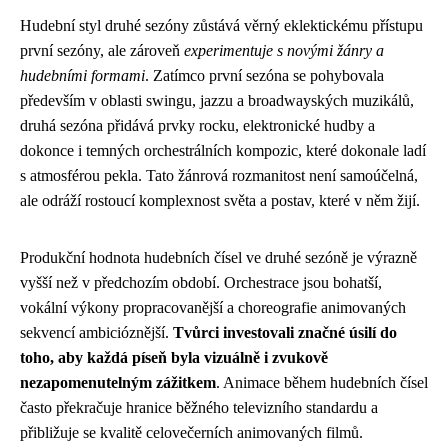
Hudební styl druhé sezóny zůstává věrný eklektickému přístupu
první sezóny, ale zároveň
experimentuje s novými žánry a
hudebními formami
. Zatímco první sezóna se pohybovala
především v oblasti swingu, jazzu a broadwayských muzikálů,
druhá sezóna přidává prvky rocku, elektronické hudby a
dokonce i temných orchestrálních kompozic, které dokonale ladí
s atmosférou pekla. Tato žánrová rozmanitost není samoúčelná,
ale odráží rostoucí komplexnost světa a postav, které v něm žijí.
Produkční hodnota hudebních čísel ve druhé sezóně je výrazně
vyšší než v předchozím období. Orchestrace jsou bohatší,
vokální výkony propracovanější a choreografie animovaných
sekvencí ambicióznější.
Tvůrci investovali značné úsilí do
toho, aby každá píseň byla vizuálně i zvukově
nezapomenutelným zážitkem
. Animace během hudebních čísel
často překračuje hranice běžného televizního standardu a
přibližuje se kvalitě celovečerních animovaných filmů.