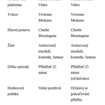
platforma
Video
Video
Tvůrce
Vivienne
Vivienne
Medrano
Medrano
Hlavní postava
Charlie
Charlie
Morningstar
Morningstar
Žánr
Animovaný
Animovaný
muzikál,
muzikál,
komedie, fantasy
komedie, fantasy
Délka epizody
Přibližně 25
Přibližně 25
minut
minut
(očekáváno)
Hodnocení
Velmi pozitivní
Očekává se
publika
pokračování
příběhu