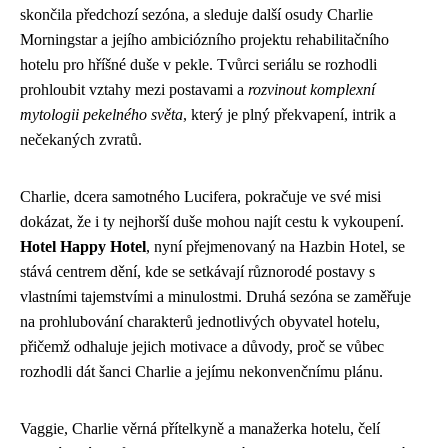
skončila předchozí sezóna, a sleduje další osudy Charlie
Morningstar a jejího ambiciózního projektu rehabilitačního
hotelu pro hříšné duše v pekle. Tvůrci seriálu se rozhodli
prohloubit vztahy mezi postavami a
rozvinout komplexní
mytologii pekelného světa
, který je plný překvapení, intrik a
nečekaných zvratů.
Charlie, dcera samotného Lucifera, pokračuje ve své misi
dokázat, že i ty nejhorší duše mohou najít cestu k vykoupení.
Hotel Happy Hotel
, nyní přejmenovaný na Hazbin Hotel, se
stává centrem dění, kde se setkávají různorodé postavy s
vlastními tajemstvími a minulostmi. Druhá sezóna se zaměřuje
na prohlubování charakterů jednotlivých obyvatel hotelu,
přičemž odhaluje jejich motivace a důvody, proč se vůbec
rozhodli dát šanci Charlie a jejímu nekonvenčnímu plánu.
Vaggie, Charlie věrná přítelkyně a manažerka hotelu, čelí