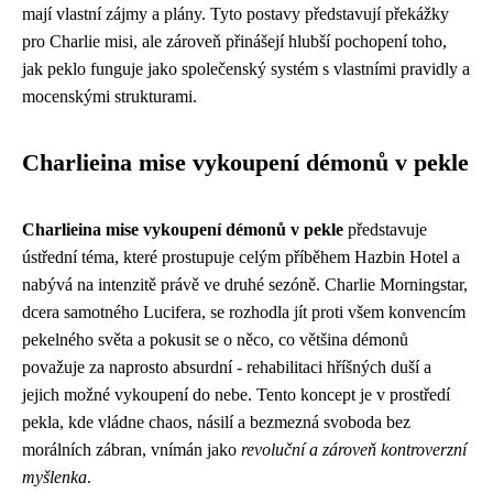
mají vlastní zájmy a plány. Tyto postavy představují překážky
pro Charlie misi, ale zároveň přinášejí hlubší pochopení toho,
jak peklo funguje jako společenský systém s vlastními pravidly a
mocenskými strukturami.
Charlieina mise vykoupení démonů v pekle
Charlieina mise vykoupení démonů v pekle
představuje
ústřední téma, které prostupuje celým příběhem Hazbin Hotel a
nabývá na intenzitě právě ve druhé sezóně. Charlie Morningstar,
dcera samotného Lucifera, se rozhodla jít proti všem konvencím
pekelného světa a pokusit se o něco, co většina démonů
považuje za naprosto absurdní - rehabilitaci hříšných duší a
jejich možné vykoupení do nebe. Tento koncept je v prostředí
pekla, kde vládne chaos, násilí a bezmezná svoboda bez
morálních zábran, vnímán jako
revoluční a zároveň kontroverzní
myšlenka
.