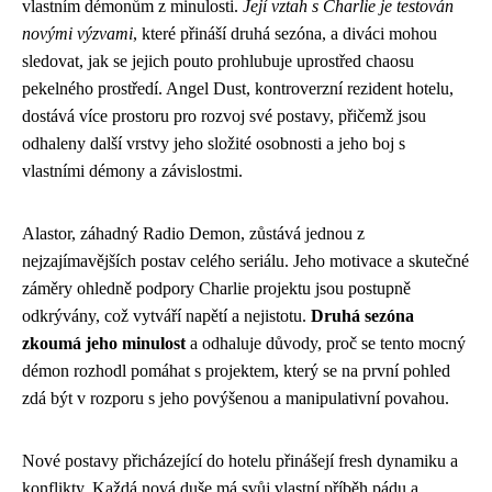
vlastním démonům z minulosti.
Její vztah s Charlie je testován
novými výzvami
, které přináší druhá sezóna, a diváci mohou
sledovat, jak se jejich pouto prohlubuje uprostřed chaosu
pekelného prostředí. Angel Dust, kontroverzní rezident hotelu,
dostává více prostoru pro rozvoj své postavy, přičemž jsou
odhaleny další vrstvy jeho složité osobnosti a jeho boj s
vlastními démony a závislostmi.
Alastor, záhadný Radio Demon, zůstává jednou z
nejzajímavějších postav celého seriálu. Jeho motivace a skutečné
záměry ohledně podpory Charlie projektu jsou postupně
odkrývány, což vytváří napětí a nejistotu.
Druhá sezóna
zkoumá jeho minulost
a odhaluje důvody, proč se tento mocný
démon rozhodl pomáhat s projektem, který se na první pohled
zdá být v rozporu s jeho povýšenou a manipulativní povahou.
Nové postavy přicházející do hotelu přinášejí fresh dynamiku a
konflikty. Každá nová duše má svůj vlastní příběh pádu a