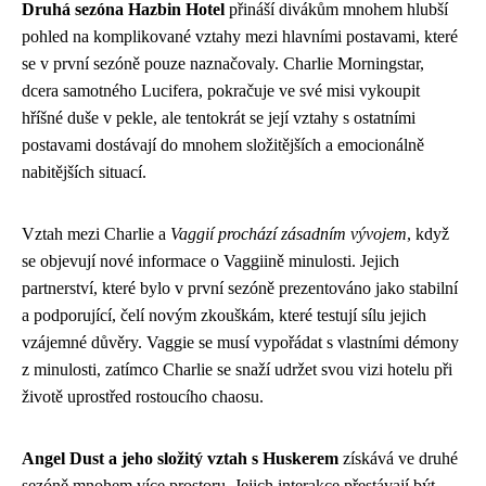
Druhá sezóna Hazbin Hotel
přináší divákům mnohem hlubší
pohled na komplikované vztahy mezi hlavními postavami, které
se v první sezóně pouze naznačovaly. Charlie Morningstar,
dcera samotného Lucifera, pokračuje ve své misi vykoupit
hříšné duše v pekle, ale tentokrát se její vztahy s ostatními
postavami dostávají do mnohem složitějších a emocionálně
nabitějších situací.
Vztah mezi Charlie a
Vaggií prochází zásadním vývojem
, když
se objevují nové informace o Vaggiině minulosti. Jejich
partnerství, které bylo v první sezóně prezentováno jako stabilní
a podporující, čelí novým zkouškám, které testují sílu jejich
vzájemné důvěry. Vaggie se musí vypořádat s vlastními démony
z minulosti, zatímco Charlie se snaží udržet svou vizi hotelu při
životě uprostřed rostoucího chaosu.
Angel Dust a jeho složitý vztah s Huskerem
získává ve druhé
sezóně mnohem více prostoru. Jejich interakce přestávají být