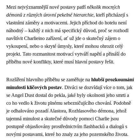
Mezi nejvýznamnější nové postavy patří
několik mocných
démonů z různých úrovní pekelné hierarchie
, kteří přicházejí s
vlastními záměry a motivacemi. Jejich příchod do hotelu není
náhodný – každý z nich má specifický důvod, proč se rozhodl
navštívit Charlieino zařízení, ať už jde o skutečný zájem o
vykoupení, nebo o skryté úmysly, které mohou ohrozit celý
projekt. Tato rozmanitost motivací vytváří napětí a přináší do
příběhu nové konflikty, které musí hlavní postavy řešit.
Rozšíření hlavního příběhu se zaměřuje na
hlubší prozkoumání
minulosti klíčových postav
. Diváci se dozvídají více o tom, jak
se Angel Dust dostal do pekla, jaké byly okolnosti jeho smrti a
co ho vedlo k životu plnému sebezničujícího chování. Podobně
je odhalováno pozadí Alastora, Rozhlasového démona, jehož
tajemná minulost a skutečné důvody pomoci Charlie jsou
postupně objasňovány prostřednictvím flashbacků a dialogů s
novými postavami, které ho znaly za jeho pozemského života.