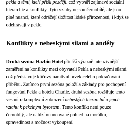
pekla a těmi, kteří přišli později
, což vytváří zajímavé sociální
hierarchie a konflikty. Tyto vztahy nejsou černobílé, ale jsou
plné nuancí, které odrážejí složitost lidské přirozenosti, i když se
odehrávají v pekle.
Konflikty s nebeskými silami a anděly
Druhá sezóna Hazbin Hotel
přináší výrazně intenzivnější
zaměření na konflikty mezi obyvateli Pekla a nebeskými silami,
což představuje klíčový narativní prvek celého pokračování
příběhu. Zatímco první sezóna položila základy pro pochopení
fungování Pekla a hotelu Charlie, druhá sezóna rozšiřuje tento
vesmír o komplexní zobrazení
nebeských hierarchií a jejich
vztahu k pekelným bytostem
. Tento konflikt není pouze
černobílý, ale nabízí nuancované pohled na morálku,
spravedlnost a možnost vykoupení.