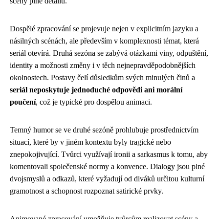
scény plné detailů.
Dospělé zpracování se projevuje nejen v explicitním jazyku a
násilných scénách, ale především v komplexnosti témat, která
seriál otevírá. Druhá sezóna se zabývá otázkami viny, odpuštění,
identity a možnosti změny i v těch nejnepravděpodobnějších
okolnostech. Postavy čelí důsledkům svých minulých činů a
seriál neposkytuje jednoduché odpovědi ani morální
poučení
, což je typické pro dospělou animaci.
Temný humor se ve druhé sezóně prohlubuje prostřednictvím
situací, které by v jiném kontextu byly tragické nebo
znepokojivující. Tvůrci využívají ironii a sarkasmus k tomu, aby
komentovali společenské normy a konvence. Dialogy jsou plné
dvojsmyslů a odkazů, které vyžadují od diváků určitou kulturní
gramotnost a schopnost rozpoznat satirické prvky.
Animované zpracování umožňuje tvůrcům realizovat scény a