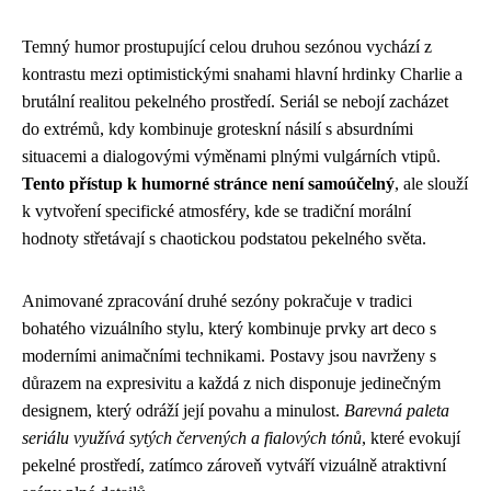
Temný humor prostupující celou druhou sezónou vychází z
kontrastu mezi optimistickými snahami hlavní hrdinky Charlie a
brutální realitou pekelného prostředí. Seriál se nebojí zacházet
do extrémů, kdy kombinuje groteskní násilí s absurdními
situacemi a dialogovými výměnami plnými vulgárních vtipů.
Tento přístup k humorné stránce není samoúčelný
, ale slouží
k vytvoření specifické atmosféry, kde se tradiční morální
hodnoty střetávají s chaotickou podstatou pekelného světa.
Animované zpracování druhé sezóny pokračuje v tradici
bohatého vizuálního stylu, který kombinuje prvky art deco s
moderními animačními technikami. Postavy jsou navrženy s
důrazem na expresivitu a každá z nich disponuje jedinečným
designem, který odráží její povahu a minulost.
Barevná paleta
seriálu využívá sytých červených a fialových tónů
, které evokují
pekelné prostředí, zatímco zároveň vytváří vizuálně atraktivní