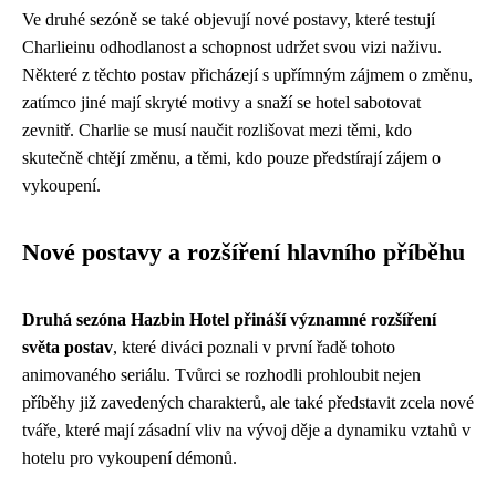
Ve druhé sezóně se také objevují nové postavy, které testují
Charlieinu odhodlanost a schopnost udržet svou vizi naživu.
Některé z těchto postav přicházejí s upřímným zájmem o změnu,
zatímco jiné mají skryté motivy a snaží se hotel sabotovat
zevnitř. Charlie se musí naučit rozlišovat mezi těmi, kdo
skutečně chtějí změnu, a těmi, kdo pouze předstírají zájem o
vykoupení.
Nové postavy a rozšíření hlavního příběhu
Druhá sezóna Hazbin Hotel přináší významné rozšíření
světa postav
, které diváci poznali v první řadě tohoto
animovaného seriálu. Tvůrci se rozhodli prohloubit nejen
příběhy již zavedených charakterů, ale také představit zcela nové
tváře, které mají zásadní vliv na vývoj děje a dynamiku vztahů v
hotelu pro vykoupení démonů.