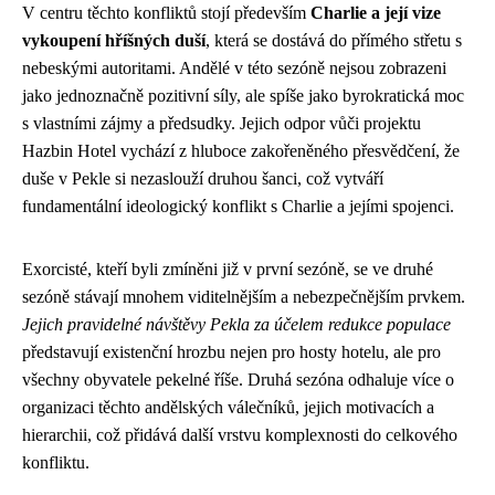
V centru těchto konfliktů stojí především
Charlie a její vize
vykoupení hříšných duší
, která se dostává do přímého střetu s
nebeskými autoritami. Andělé v této sezóně nejsou zobrazeni
jako jednoznačně pozitivní síly, ale spíše jako byrokratická moc
s vlastními zájmy a předsudky. Jejich odpor vůči projektu
Hazbin Hotel vychází z hluboce zakořeněného přesvědčení, že
duše v Pekle si nezaslouží druhou šanci, což vytváří
fundamentální ideologický konflikt s Charlie a jejími spojenci.
Exorcisté, kteří byli zmíněni již v první sezóně, se ve druhé
sezóně stávají mnohem viditelnějším a nebezpečnějším prvkem.
Jejich pravidelné návštěvy Pekla za účelem redukce populace
představují existenční hrozbu nejen pro hosty hotelu, ale pro
všechny obyvatele pekelné říše. Druhá sezóna odhaluje více o
organizaci těchto andělských válečníků, jejich motivacích a
hierarchii, což přidává další vrstvu komplexnosti do celkového
konfliktu.