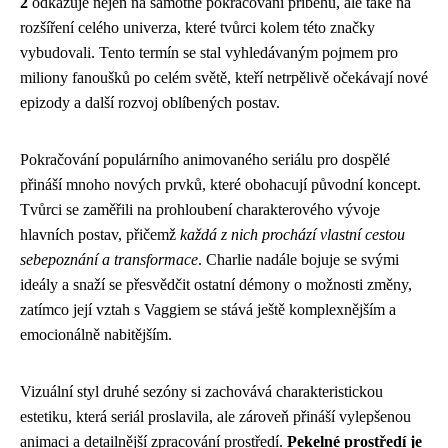
2
odkazuje nejen na samotné pokračování příběhu, ale také na
rozšíření celého univerza, které tvůrci kolem této značky
vybudovali. Tento termín se stal vyhledávaným pojmem pro
miliony fanoušků po celém světě, kteří netrpělivě očekávají nové
epizody a další rozvoj oblíbených postav.
Pokračování populárního animovaného seriálu pro dospělé
přináší mnoho nových prvků, které obohacují původní koncept.
Tvůrci se zaměřili na prohloubení charakterového vývoje
hlavních postav, přičemž
každá z nich prochází vlastní cestou
sebepoznání a transformace
. Charlie nadále bojuje se svými
ideály a snaží se přesvědčit ostatní démony o možnosti změny,
zatímco její vztah s Vaggiem se stává ještě komplexnějším a
emocionálně nabitějším.
Vizuální styl druhé sezóny si zachovává charakteristickou
estetiku, která seriál proslavila, ale zároveň přináší vylepšenou
animaci a detailnější zpracování prostředí.
Pekelné prostředí je