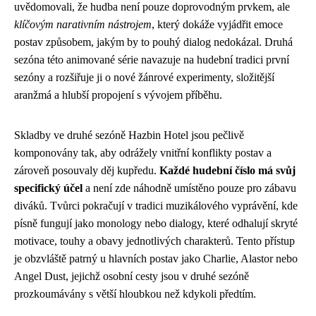
uvědomovali, že hudba není pouze doprovodným prvkem, ale
klíčovým narativním nástrojem
, který dokáže vyjádřit emoce
postav způsobem, jakým by to pouhý dialog nedokázal. Druhá
sezóna této animované série navazuje na hudební tradici první
sezóny a rozšiřuje ji o nové žánrové experimenty, složitější
aranžmá a hlubší propojení s vývojem příběhu.
Skladby ve druhé sezóně Hazbin Hotel jsou pečlivě
komponovány tak, aby odrážely vnitřní konflikty postav a
zároveň posouvaly děj kupředu.
Každé hudební číslo má svůj
specifický účel
a není zde náhodně umístěno pouze pro zábavu
diváků. Tvůrci pokračují v tradici muzikálového vyprávění, kde
písně fungují jako monology nebo dialogy, které odhalují skryté
motivace, touhy a obavy jednotlivých charakterů. Tento přístup
je obzvláště patrný u hlavních postav jako Charlie, Alastor nebo
Angel Dust, jejichž osobní cesty jsou v druhé sezóně
prozkoumávány s větší hloubkou než kdykoli předtím.