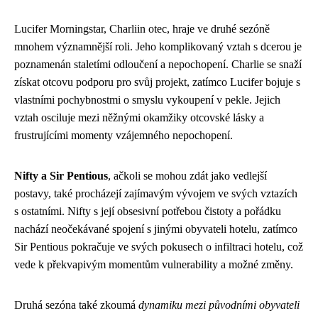
Lucifer Morningstar, Charliin otec, hraje ve druhé sezóně
mnohem významnější roli. Jeho komplikovaný vztah s dcerou je
poznamenán staletími odloučení a nepochopení. Charlie se snaží
získat otcovu podporu pro svůj projekt, zatímco Lucifer bojuje s
vlastními pochybnostmi o smyslu vykoupení v pekle. Jejich
vztah osciluje mezi něžnými okamžiky otcovské lásky a
frustrujícími momenty vzájemného nepochopení.
Nifty a Sir Pentious
, ačkoli se mohou zdát jako vedlejší
postavy, také procházejí zajímavým vývojem ve svých vztazích
s ostatními. Nifty s její obsesivní potřebou čistoty a pořádku
nachází neočekávané spojení s jinými obyvateli hotelu, zatímco
Sir Pentious pokračuje ve svých pokusech o infiltraci hotelu, což
vede k překvapivým momentům vulnerability a možné změny.
Druhá sezóna také zkoumá
dynamiku mezi původními obyvateli