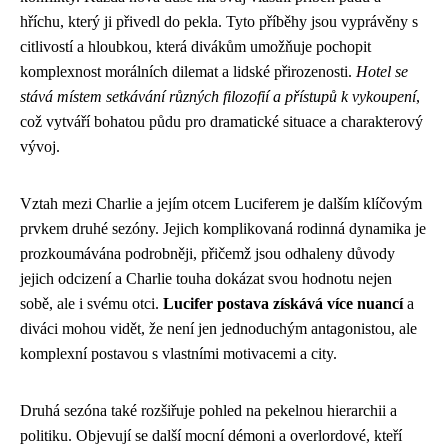
hříchu, který ji přivedl do pekla. Tyto příběhy jsou vyprávěny s
citlivostí a hloubkou, která divákům umožňuje pochopit
komplexnost morálních dilemat a lidské přirozenosti.
Hotel se
stává místem setkávání různých filozofií a přístupů k vykoupení
,
což vytváří bohatou půdu pro dramatické situace a charakterový
vývoj.
Vztah mezi Charlie a jejím otcem Luciferem je dalším klíčovým
prvkem druhé sezóny. Jejich komplikovaná rodinná dynamika je
prozkoumávána podrobněji, přičemž jsou odhaleny důvody
jejich odcizení a Charlie touha dokázat svou hodnotu nejen
sobě, ale i svému otci.
Lucifer postava získává více nuancí
a
diváci mohou vidět, že není jen jednoduchým antagonistou, ale
komplexní postavou s vlastními motivacemi a city.
Druhá sezóna také rozšiřuje pohled na pekelnou hierarchii a
politiku. Objevují se další mocní démoni a overlordové, kteří