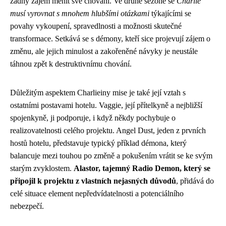
žádný zájem měnit své chování. Ve druhé sezóně se
Charlie
musí vyrovnat s mnohem hlubšími otázkami
týkajícími se
povahy vykoupení, spravedlnosti a možnosti skutečné
transformace. Setkává se s démony, kteří sice projevují zájem o
změnu, ale jejich minulost a zakořeněné návyky je neustále
táhnou zpět k destruktivnímu chování.
Důležitým aspektem Charlieiny mise je také její vztah s
ostatními postavami hotelu. Vaggie, její přítelkyně a nejbližší
spojenkyně, ji podporuje, i když někdy pochybuje o
realizovatelnosti celého projektu. Angel Dust, jeden z prvních
hostů hotelu, představuje typický příklad démona, který
balancuje mezi touhou po změně a pokušením vrátit se ke svým
starým zvyklostem.
Alastor, tajemný Radio Demon, který se
připojil k projektu z vlastních nejasných důvodů
, přidává do
celé situace element nepředvídatelnosti a potenciálního
nebezpečí.