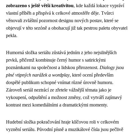
zobrazeno s ještě větší kreativitou
, kde každá lokace vypráví
vlastní příběh a přispívá k celkové atmosféře děje. Tvůrci
věnovali zvláštní pozornost designu nových postav, které se
objevují v této sezóně a obohacují již tak pestrou paletu obyvatel
pekla.
Humorná složka seriálu zůstává jedním z jeho nejsilnějších
prvků, přičemž kombinuje černý humor s satirickými
poznámkami na společnost a lidskou přirozenost.
Dialogy jsou
plné vtipných narážek a wordplay
, které ocení především
dospělé publikum schopné vnímat různé úrovně humoru.
Zároveň seriál neztrácí ze zřetele vážnější témata jako je
vykoupení, odpuštění a možnost změny, což vytváří zajímavý
kontrast mezi komediálními a dramatickými momenty.
Hudební složka pokračování hraje klíčovou roli v celkovém
vyznění seriálu. Původní písně a muzikálové čísla jsou pečlivě