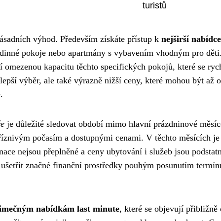
turistů
zásadních výhod. Především získáte přístup k
nejširší nabídce
rodinné pokoje nebo apartmány s vybavením vhodným pro děti
í omezenou kapacitu těchto specifických pokojů, které se ryc
 lepší výběr, ale také výrazně nižší ceny, které mohou být až o 
.
ře
je důležité sledovat období mimo hlavní prázdninové měsíc
příznivým počasím a dostupnými cenami. V těchto měsících j
tinace nejsou přeplněné a ceny ubytování i služeb jsou podstat
 ušetřit značné finanční prostředky pouhým posunutím termín
imečným nabídkám last minute
, které se objevují přibližně