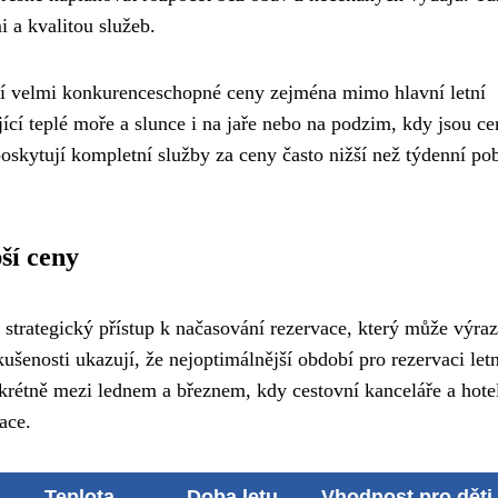
i a kvalitou služeb.
jí velmi konkurenceschopné ceny zejména mimo hlavní letní
jící teplé moře a slunce i na jaře nebo na podzim, kdy jsou c
poskytují kompletní služby za ceny často nižší než týdenní po
ší ceny
strategický přístup k načasování rezervace, který může výra
šenosti ukazují, že nejoptimálnější období pro rezervaci letn
krétně mezi lednem a březnem, kdy cestovní kanceláře a hote
ace.
Teplota
Doba letu
Vhodnost pro děti