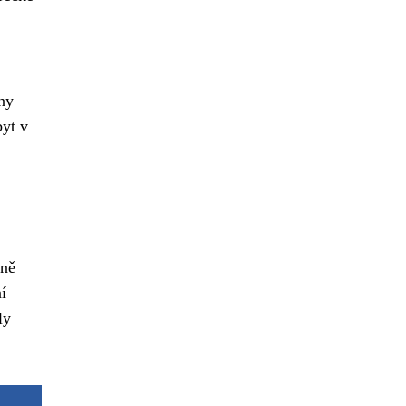
eny
byt v
zně
í
ly