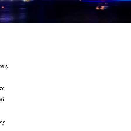
ceny
ze
tí
evy