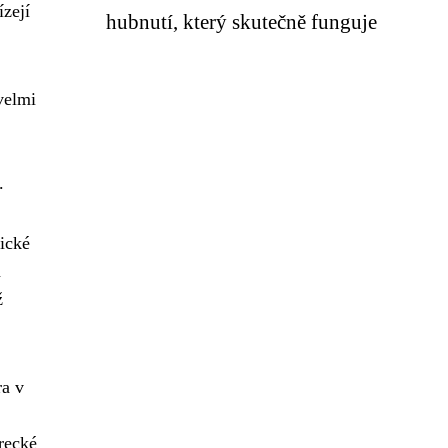
ízejí
hubnutí, který skutečně funguje
velmi
.
.
ické
a
ž
ra v
recké