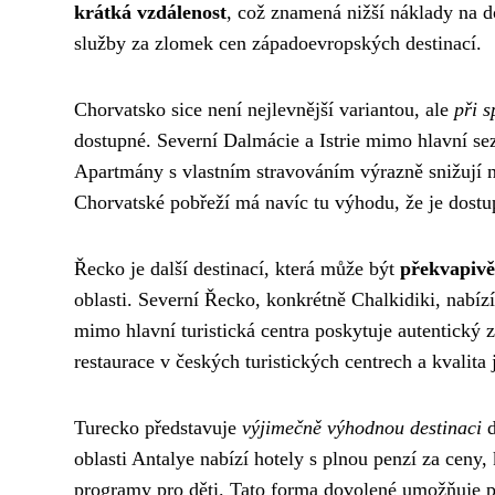
krátká vzdálenost
, což znamená nižší náklady na do
služby za zlomek cen západoevropských destinací.
Chorvatsko sice není nejlevnější variantou, ale
při 
dostupné. Severní Dalmácie a Istrie mimo hlavní s
Apartmány s vlastním stravováním výrazně snižují ná
Chorvatské pobřeží má navíc tu výhodu, že je dostu
Řecko je další destinací, která může být
překvapivě
oblasti. Severní Řecko, konkrétně Chalkidiki, nabíz
mimo hlavní turistická centra poskytuje autentický z
restaurace v českých turistických centrech a kvalita j
Turecko představuje
výjimečně výhodnou destinaci
d
oblasti Antalye nabízí hotely s plnou penzí za ceny,
programy pro děti. Tato forma dovolené umožňuje p