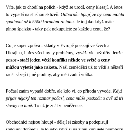
Víte, jak to chodí na polích - když se urodí, ceny klesají. A letos
to vypadá na slušnou sklizeň.
Odborníci tipují, že by cena mohla
spadnout až k 5500 korunám za tunu
. Je to jako když máte
plnou špajzku - taky pak nekupujete za každou cenu, že?
Co je super zpráva - sklady v Evropě praskají ve švech a
Ukrajina, i přes všechny ty problémy, vyváží víc než dřív. Jenže
pozor -
stačí jeden větší konflikt někde ve světě a ceny
můžou vyletět jako raketa
. Naši zemědělci už to vědí a někteří
radši sázejí i jiné plodiny, aby měli zadní vrátka.
Počasí zatím vypadá dobře, ale kdo ví, co příroda vyvede.
Když
přijde nějaký ten rozmar počasí, cena může poskočit o dvě až tři
stovky na tuně
. To už je znát v peněžence.
Obchodníci nejsou hloupí - dělají si zásoby a podepisují
smlouvy dopředu. Je to jako když si na zimu kupujete brambory