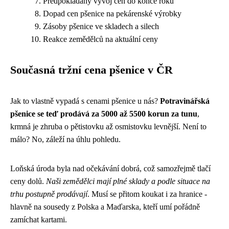
Předpokládaný vývoj cen do konce roku
Dopad cen pšenice na pekárenské výrobky
Zásoby pšenice ve skladech a silech
Reakce zemědělců na aktuální ceny
Současná tržní cena pšenice v ČR
Jak to vlastně vypadá s cenami pšenice u nás?
Potravinářská
pšenice se teď prodává za 5000 až 5500 korun za tunu
,
krmná je zhruba o pětistovku až osmistovku levnější. Není to
málo? No, záleží na úhlu pohledu.
Loňská úroda byla nad očekávání dobrá, což samozřejmě tlačí
ceny dolů.
Naši zemědělci mají plné sklady a podle situace na
trhu postupně prodávají
. Musí se přitom koukat i za hranice -
hlavně na sousedy z Polska a Maďarska, kteří umí pořádně
zamíchat kartami.