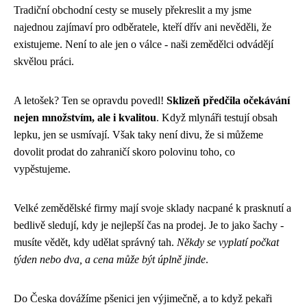
Tradiční obchodní cesty se musely překreslit a my jsme
najednou zajímaví pro odběratele, kteří dřív ani nevěděli, že
existujeme. Není to ale jen o válce - naši zemědělci odvádějí
skvělou práci.
A letošek? Ten se opravdu povedl!
Sklizeň předčila očekávání
nejen množstvím, ale i kvalitou
. Když mlynáři testují obsah
lepku, jen se usmívají. Však taky není divu, že si můžeme
dovolit prodat do zahraničí skoro polovinu toho, co
vypěstujeme.
Velké zemědělské firmy mají svoje sklady nacpané k prasknutí a
bedlivě sledují, kdy je nejlepší čas na prodej. Je to jako šachy -
musíte vědět, kdy udělat správný tah.
Někdy se vyplatí počkat
týden nebo dva, a cena může být úplně jinde
.
Do Česka dovážíme pšenici jen výjimečně, a to když pekaři