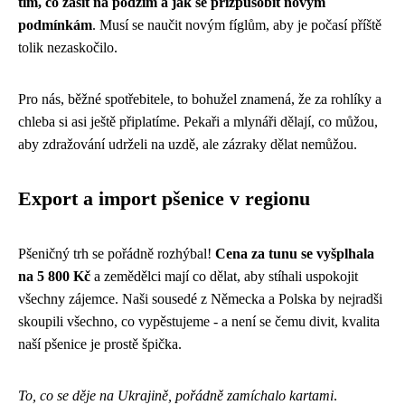
tím, co zasít na podzim a jak se přizpůsobit novým
podmínkám
. Musí se naučit novým fíglům, aby je počasí příště
tolik nezaskočilo.
Pro nás, běžné spotřebitele, to bohužel znamená, že za rohlíky a
chleba si asi ještě připlatíme. Pekaři a mlynáři dělají, co můžou,
aby zdražování udrželi na uzdě, ale zázraky dělat nemůžou.
Export a import pšenice v regionu
Pšeničný trh se pořádně rozhýbal!
Cena za tunu se vyšplhala
na 5 800 Kč
a zemědělci mají co dělat, aby stíhali uspokojit
všechny zájemce. Naši sousedé z Německa a Polska by nejradši
skoupili všechno, co vypěstujeme - a není se čemu divit, kvalita
naší pšenice je prostě špička.
To, co se děje na Ukrajině, pořádně zamíchalo kartami
.