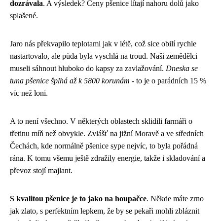
dozrávala
. A výsledek? Ceny pšenice lítají nahoru dolů jako
splašené.
Jaro nás překvapilo teplotami jak v létě, což sice obilí rychle
nastartovalo, ale půda byla vyschlá na troud. Naši zemědělci
museli sáhnout hluboko do kapsy za zavlažování.
Dneska se
tuna pšenice šplhá až k 5800 korunám
- to je o parádních 15 %
víc než loni.
A to není všechno. V některých oblastech sklidili farmáři o
třetinu míň než obvykle. Zvlášť na jižní Moravě a ve středních
Čechách, kde normálně pšenice sype nejvíc, to byla pořádná
rána. K tomu všemu ještě zdražily energie, takže i skladování a
převoz stojí majlant.
S kvalitou pšenice je to jako na houpačce
. Někde máte zrno
jak zlato, s perfektním lepkem, že by se pekaři mohli zbláznit