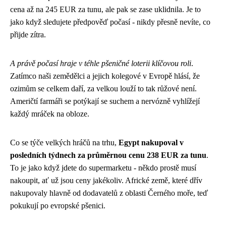
cena až na 245 EUR za tunu, ale pak se zase uklidnila. Je to
jako když sledujete předpověď počasí - nikdy přesně nevíte, co
přijde zítra.
A právě počasí hraje v téhle pšeničné loterii klíčovou roli
.
Zatímco naši zemědělci a jejich kolegové v Evropě hlásí, že
ozimům se celkem daří, za velkou louží to tak růžové není.
Američtí farmáři se potýkají se suchem a nervózně vyhlížejí
každý mráček na obloze.
Co se týče velkých hráčů na trhu,
Egypt nakupoval v
posledních týdnech za průměrnou cenu 238 EUR za tunu
.
To je jako když jdete do supermarketu - někdo prostě musí
nakoupit, ať už jsou ceny jakékoliv. Africké země, které dřív
nakupovaly hlavně od dodavatelů z oblasti Černého moře, teď
pokukují po evropské pšenici.