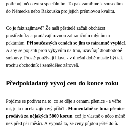
potřebují něco extra speciálního. To pak zamíříme k sousedům
do Německa nebo Rakouska pro jejich prémiovou kvalitu.
Co je fakt zajímavé? Že naši pěstitelé začali obcházet
prostředníky a prodávají rovnou zahraničním mlýnům a
pekárnám.
Při současných cenách se jim to náramně vyplácí
.
A aby se pojistili proti výkyvům na trhu, uzavírají dlouhodobé
smlouvy. Prostě používají hlavu - v dnešní době musíte být tak
trochu obchodník i zemědělec zároveň.
Předpokládaný vývoj cen do konce roku
Pojďme se podívat na to, co se děje s cenami pšenice - a věřte
mi, je to docela zajímavý příběh.
Momentálně se tuna pšenice
prodává za nějakých 5800 korun
, což je vlastně o něco méně
než před pár měsíci. A vypadá to, že ceny půjdou ještě dolů.