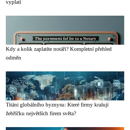
vyplatí
Kdy a kolik zaplatíte notáři? Kompletní přehled
odměn
Titáni globálního byznysu: Které firmy kralují
žebříčku největších firem světa?