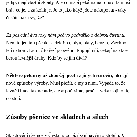
je líp, mají vlastní sklady. Ale co malá pekárna na rohu? Ta musí
brát, co je, a za kolik je. Je to jako když jdete nakupovat - taky
čekáte na slevy, že?
Za poslední dva roky nám pečivo podražilo o dobrou čtvrtinu
.
Není to jen tou pšenicí - elektřina, plyn, platy, benzín, všechno
letí nahoru. Lidi už to řeší po svém - kupují míň, čekají na akce,
berou levnější druhy. Kdo by se jim divil?
Některé pekárny už zkoušejí péct i z jiných surovin
, hledají
nové způsoby výroby. Musí přežít, a my s nimi. Vypadá to, že
levněji hned tak nebude, ale aspoň víme, proč ta veka stojí tolik,
co stojí.
Zásoby pšenice ve skladech a silech
Skladování pšenice v Česku prochází zajímavým obdobím.
V