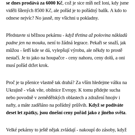
se dnes prodává za 6000 Kč
, což je sice míň než loni, kdy jsme
viděli šílených 8500 Kč, ale pořád je to pořádný balík. A kdo to
odnese nejvíc? No jasně, my všichni u pokladny.
Představte si běžnou pekárnu -
když třetina až polovina nákladů
padne jen na mouku
, není to žádná legrace. Pekaři se snaží, jak
můžou - šetří kde se dá, vylepšují výrobu, ale někdy to prostě
nestačí. Je to jako na houpačce - ceny nahoru, ceny dolů, a oni
musí pořád držet krok.
Proč je ta pšenice vlastně tak drahá? Za vším hledejme válku na
Ukrajině - však víte, obilnice Evropy. K tomu přidejte sucha
nebo povodně v zemědělských oblastech a zdražení hnojiv i
nafty, a máte zaděláno na pořádný průšvih.
Když se podíváte
deset let zpátky, jsou dnešní ceny pořád jako z jiného světa
.
Velké pekárny to ještě nějak zvládají - nakoupí do zásoby, když