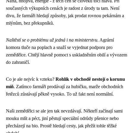
Nafta, hnojiva, energie - z těch cen se člověku točí hlava. Při
současných výkupních cenách je radost z úrody ta tam. Není
divu, že farmáři hledají způsoby, jak prodat rovnou pekárnám a
mlýnům, bez překupníků.
Naštěstí se o problému už jedná i na ministerstvu
. Agrární
komora tluče na poplach a snaží se vyjednat podporu pro
zemědělce. Chtějí hlavně pomoct s uskladněním obilí a vývozem
do zahraničí.
Co je ale nejvíc k vzteku?
Rohlík v obchodě nestojí o korunu
míň
. Zatímco farmáři prodávají za hubičku, marže obchodních
řetězců zůstávají pěkně vysoko. To už fakt není normální.
Naši zemědělci se ale jen tak nevzdávají. Někteří začínají sami
mouku mlít a péct, jiní pěstují speciální odrůdy pšenice nebo
přecházejí na bio. Prostě hledají cesty, jak přežít tohle těžké