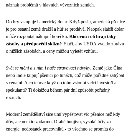
náznak problémů v hlavních vývozních zemích.
Do hry vstupuje i americký dolar. Když posílí, americká pšenice
je pro ostatní země dražší a hůř se prodává. Naopak slabší dolar
může rozpoutat nákupní horečku.
Klíčovou roli hrají taky
zásoby a předpovědi sklizně
. Stačí, aby USDA vydalo zprávu
o nižších zásobách, a ceny můžou vyletět vzhůru.
Svět se mění a s ním i naše stravovací návyky
. Země jako Čína
nebo Indie kupují pšenici po tunách, což může pořádně zahýbat
s cenami. A co teprve když do toho vstoupí velcí investoři a
spekulanti? Ti dokážou během pár dní způsobit pořádný
rozruch.
Moderní zemědělství sice umí vypěstovat víc pšenice než kdy
dřív, ale není to zadarmo. Drahé hnojivo, vysoké účty za
energie, nedostatek pracovníků - to všechno se promítá do