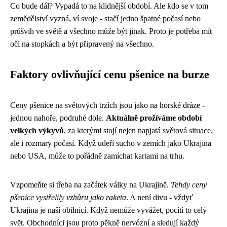
Co bude dál? Vypadá to na klidnější období. Ale kdo se v tom
zemědělství vyzná, ví svoje - stačí jedno špatné počasí nebo
průšvih ve světě a všechno může být jinak. Proto je potřeba mít
oči na stopkách a být připravený na všechno.
Faktory ovlivňující cenu pšenice na burze
Ceny pšenice na světových trzích jsou jako na horské dráze -
jednou nahoře, podruhé dole.
Aktuálně prožíváme období
velkých výkyvů
, za kterými stojí nejen napjatá světová situace,
ale i rozmary počasí. Když udeří sucho v zemích jako Ukrajina
nebo USA, může to pořádně zamíchat kartami na trhu.
Vzpomeňte si třeba na začátek války na Ukrajině.
Tehdy ceny
pšenice vystřelily vzhůru jako raketa
. A není divu - vždyť
Ukrajina je naší obilnicí. Když nemůže vyvážet, pocítí to celý
svět. Obchodníci jsou proto pěkně nervózní a sledují každý