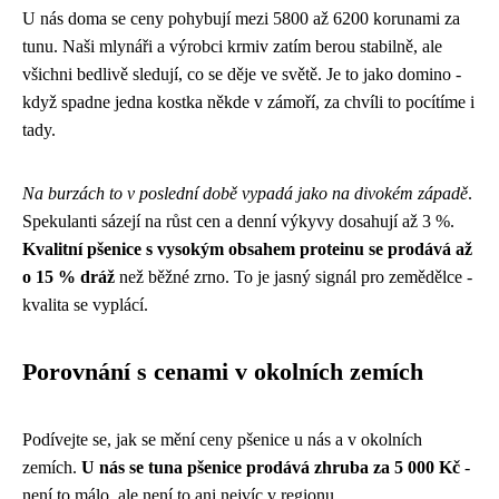
U nás doma se ceny pohybují mezi 5800 až 6200 korunami za
tunu. Naši mlynáři a výrobci krmiv zatím berou stabilně, ale
všichni bedlivě sledují, co se děje ve světě. Je to jako domino -
když spadne jedna kostka někde v zámoří, za chvíli to pocítíme i
tady.
Na burzách to v poslední době vypadá jako na divokém západě
.
Spekulanti sázejí na růst cen a denní výkyvy dosahují až 3 %.
Kvalitní pšenice s vysokým obsahem proteinu se prodává až
o 15 % dráž
než běžné zrno. To je jasný signál pro zemědělce -
kvalita se vyplácí.
Porovnání s cenami v okolních zemích
Podívejte se, jak se mění ceny pšenice u nás a v okolních
zemích.
U nás se tuna pšenice prodává zhruba za 5 000 Kč
-
není to málo, ale není to ani nejvíc v regionu.