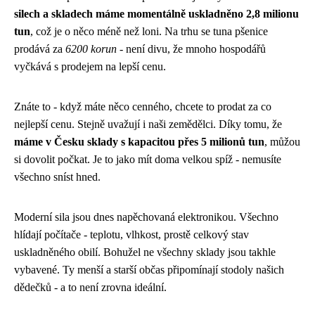
silech a skladech máme momentálně uskladněno 2,8 milionu
tun
, což je o něco méně než loni. Na trhu se tuna pšenice
prodává za
6200 korun
- není divu, že mnoho hospodářů
vyčkává s prodejem na lepší cenu.
Znáte to - když máte něco cenného, chcete to prodat za co
nejlepší cenu. Stejně uvažují i naši zemědělci. Díky tomu, že
máme v Česku sklady s kapacitou přes 5 milionů tun
, můžou
si dovolit počkat. Je to jako mít doma velkou spíž - nemusíte
všechno sníst hned.
Moderní sila jsou dnes napěchovaná elektronikou. Všechno
hlídají počítače - teplotu, vlhkost, prostě celkový stav
uskladněného obilí. Bohužel ne všechny sklady jsou takhle
vybavené. Ty menší a starší občas připomínají stodoly našich
dědečků - a to není zrovna ideální.