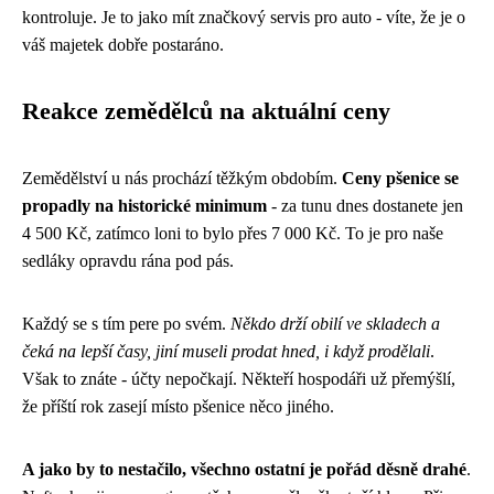
kontroluje. Je to jako mít značkový servis pro auto - víte, že je o
váš majetek dobře postaráno.
Reakce zemědělců na aktuální ceny
Zemědělství u nás prochází těžkým obdobím.
Ceny pšenice se
propadly na historické minimum
- za tunu dnes dostanete jen
4 500 Kč, zatímco loni to bylo přes 7 000 Kč. To je pro naše
sedláky opravdu rána pod pás.
Každý se s tím pere po svém.
Někdo drží obilí ve skladech a
čeká na lepší časy, jiní museli prodat hned, i když prodělali
.
Však to znáte - účty nepočkají. Někteří hospodáři už přemýšlí,
že příští rok zasejí místo pšenice něco jiného.
A jako by to nestačilo, všechno ostatní je pořád děsně drahé
.