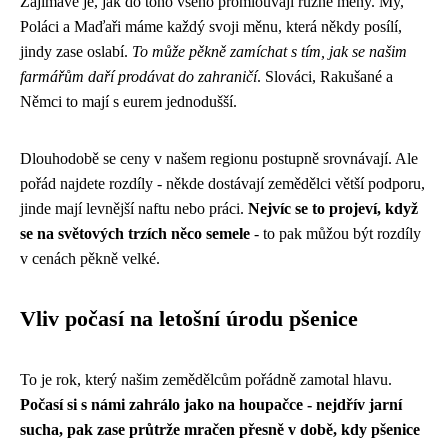
Zajímavé je, jak do toho všeho promlouvají různé měny. My,
Poláci a Maďaři máme každý svoji měnu, která někdy posílí,
jindy zase oslabí.
To může pěkně zamíchat s tím, jak se našim
farmářům daří prodávat do zahraničí
. Slováci, Rakušané a
Němci to mají s eurem jednodušší.
Dlouhodobě se ceny v našem regionu postupně srovnávají. Ale
pořád najdete rozdíly - někde dostávají zemědělci větší podporu,
jinde mají levnější naftu nebo práci.
Nejvíc se to projeví, když
se na světových trzích něco semele
- to pak můžou být rozdíly
v cenách pěkně velké.
Vliv počasí na letošní úrodu pšenice
To je rok, který našim zemědělcům pořádně zamotal hlavu.
Počasí si s námi zahrálo jako na houpačce - nejdřív jarní
sucha, pak zase průtrže mračen přesně v době, kdy pšenice