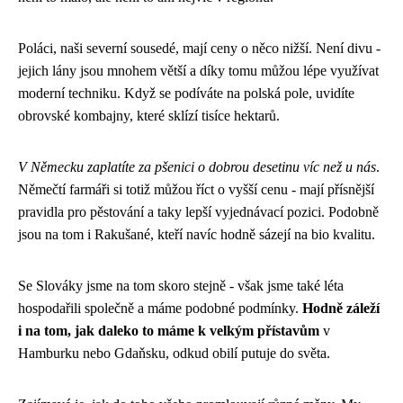
Poláci, naši severní sousedé, mají ceny o něco nižší. Není divu -
jejich lány jsou mnohem větší a díky tomu můžou lépe využívat
moderní techniku. Když se podíváte na polská pole, uvidíte
obrovské kombajny, které sklízí tisíce hektarů.
V Německu zaplatíte za pšenici o dobrou desetinu víc než u nás
.
Němečtí farmáři si totiž můžou říct o vyšší cenu - mají přísnější
pravidla pro pěstování a taky lepší vyjednávací pozici. Podobně
jsou na tom i Rakušané, kteří navíc hodně sázejí na bio kvalitu.
Se Slováky jsme na tom skoro stejně - však jsme také léta
hospodařili společně a máme podobné podmínky.
Hodně záleží
i na tom, jak daleko to máme k velkým přístavům
v
Hamburku nebo Gdaňsku, odkud obilí putuje do světa.