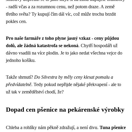
- radši včas a za rozumnou cenu, než potom draze. A země
třetího světa? Ty kupují čím dál víc, což může trochu brzdit
pokles cen.
Pro naše farmáře z toho plyne jasný vzkaz - ceny půjdou
dolů, ale žádná katastrofa se nekoná
. Chytří hospodáři už
dávno vsadili na více plodin. Je to jako nedat všechna vejce do
jednoho košíku.
Takže shrnutí?
Do Silvestra by měly ceny klesat pomalu a
předvídatelně
. Tedy pokud nepřijde nějaké překvapení - ale to
už tak v zemědělství chodí, že?
Dopad cen pšenice na pekárenské výrobky
Chleba a rohlíky nám pěkně zdražují, a není divu.
Tuna pšenice