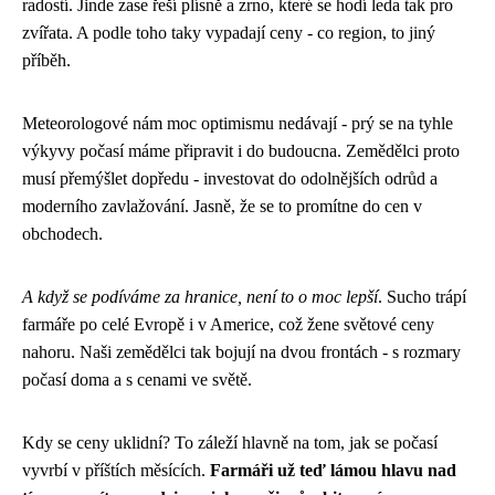
radostí. Jinde zase řeší plísně a zrno, které se hodí leda tak pro
zvířata. A podle toho taky vypadají ceny - co region, to jiný
příběh.
Meteorologové nám moc optimismu nedávají - prý se na tyhle
výkyvy počasí máme připravit i do budoucna. Zemědělci proto
musí přemýšlet dopředu - investovat do odolnějších odrůd a
moderního zavlažování. Jasně, že se to promítne do cen v
obchodech.
A když se podíváme za hranice, není to o moc lepší
. Sucho trápí
farmáře po celé Evropě i v Americe, což žene světové ceny
nahoru. Naši zemědělci tak bojují na dvou frontách - s rozmary
počasí doma a s cenami ve světě.
Kdy se ceny uklidní? To záleží hlavně na tom, jak se počasí
vyvrbí v příštích měsících.
Farmáři už teď lámou hlavu nad