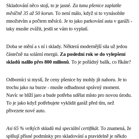
Skladování něco stojí, to je jasné.
Za tunu pšenice zaplatíte
měsíčně 35 až 50 korun
. To není málo, když si to vynásobíte
množstvím a počtem měsíců. Je to jako parkování auta v garáži -
taky musíte zvážit, jestli se vám to vyplatí.
Doba se mění a s ní i sklady. Některá modernější sila už jedou
částečně na solární energii.
Za poslední rok se do vylepšení
skladů nalilo přes 800 milionů
. To je pořádný balík, co říkáte?
Odborníci si myslí, že ceny pšenice by mohly jít nahoru. Je to
trochu jako na burze - musíte odhadnout správný moment.
Navíc se blíží jaro a bude potřeba udělat místo pro novou úrodu.
To je jako když potřebujete vyklidit garáž před tím, než
přivezete nové auto.
Asi 65 % velkých skladů má speciální certifikát
. To znamená, že
splňují přísné podmínky pro skladování a pravidelně je někdo