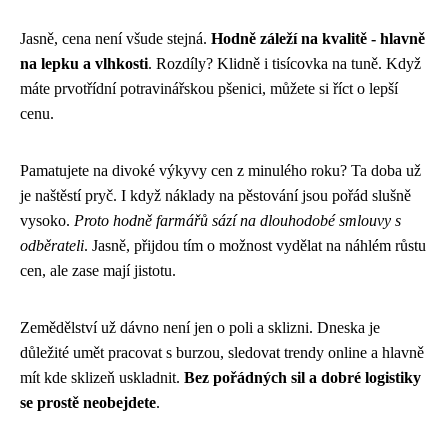
Jasně, cena není všude stejná.
Hodně záleží na kvalitě - hlavně
na lepku a vlhkosti
. Rozdíly? Klidně i tisícovka na tuně. Když
máte prvotřídní potravinářskou pšenici, můžete si říct o lepší
cenu.
Pamatujete na divoké výkyvy cen z minulého roku? Ta doba už
je naštěstí pryč. I když náklady na pěstování jsou pořád slušně
vysoko.
Proto hodně farmářů sází na dlouhodobé smlouvy s
odběrateli
. Jasně, přijdou tím o možnost vydělat na náhlém růstu
cen, ale zase mají jistotu.
Zemědělství už dávno není jen o poli a sklizni. Dneska je
důležité umět pracovat s burzou, sledovat trendy online a hlavně
mít kde sklizeň uskladnit.
Bez pořádných sil a dobré logistiky
se prostě neobejdete
.