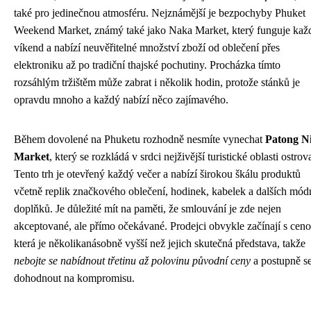
také pro jedinečnou atmosféru. Nejznámější je bezpochyby Phuket
Weekend Market, známý také jako Naka Market, který funguje kaž
víkend a nabízí neuvěřitelné množství zboží od oblečení přes
elektroniku až po tradiční thajské pochutiny. Procházka tímto
rozsáhlým tržištěm může zabrat i několik hodin, protože stánků je
opravdu mnoho a každý nabízí něco zajímavého.
Během dovolené na Phuketu rozhodně nesmíte vynechat
Patong N
Market
, který se rozkládá v srdci nejživější turistické oblasti ostrov
Tento trh je otevřený každý večer a nabízí širokou škálu produktů
včetně replik značkového oblečení, hodinek, kabelek a dalších mód
doplňků. Je důležité mít na paměti, že smlouvání je zde nejen
akceptované, ale přímo očekávané. Prodejci obvykle začínají s ceno
která je několikanásobně vyšší než jejich skutečná představa, takže
nebojte se nabídnout třetinu až polovinu původní ceny
a postupně s
dohodnout na kompromisu.