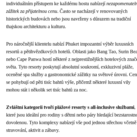
individuálním přístupem ke každému hostu nabízejí
nezapomenutel
zážitek za přijatelnou cenu
. Často se nacházejí v renovovaných
historických budovách nebo jsou navrženy s důrazem na tradiční
thajskou architekturu a kulturu.
Pro náročnější klientelu nabízí Phuket impozantní výběr luxusních
resortů a pětihvězdkových hotelů. Oblasti jako Bang Tao, Surin Be
nebo Cape Panwa hostí některé z nejprestižnějších hotelových znač
světa. Tyto resorty poskytují absolutní soukromí, exkluzivní pláže,
oceněné spa služby a gastronomické zážitky na světové úrovni. Ce
se pohybují od pěti tisíc bahtů výše, přičemž některé luxusní vily
mohou stát i několik set tisíc bahtů za noc.
Zvláštní kategorii tvoří plážové resorty s all-inclusive službami
,
které jsou ideální pro rodiny s dětmi nebo páry hledající bezstarostn
dovolenou. Tyto komplexy nabízejí vše pod jednou střechou včetně
stravování, aktivit a zábavy.