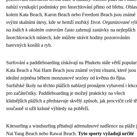
nabízí vynikající podmínky pro šnorchlování přímo od břehu. Oblas
kolem Kata Beach, Karon Beach nebo Freedom Beach jsou známé
svými skalními útesy, kde se hemží mořský život.
Organizované výl
na lodích k okolním ostrovům
často zahrnují zastávky na nejlepších
šnorchlovacích místech, kde můžete strávit hodiny pozorováním
barevných korálů a ryb.
Surfování a paddleboarding získávají na Phuketu stále větší populari
Kata Beach a Nai Harn Beach jsou známé svými vlnami, které jsou
ideální zejména během monzunové sezóny od května do října.
Surfařské školy na těchto plážích nabízejí pronájem vybavení i lekc
pro začátečníky. Paddleboarding je možný prakticky na všech
klidnějších plážích a představuje skvělý způsob, jak procvičit celé tě
současně si užít krásné výhledy na pobřeží.
Kitesurfing a windsurfing přitahují adrenalinové nadšence na pláže 
Nai Yang Beach nebo Rawai Beach.
Tyto sporty vyžadují určité