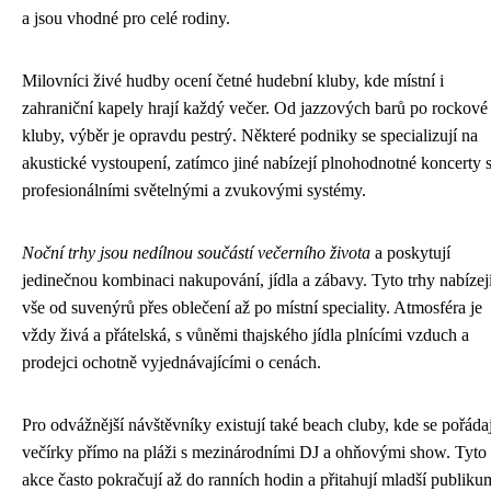
a jsou vhodné pro celé rodiny.
Milovníci živé hudby ocení četné hudební kluby, kde místní i
zahraniční kapely hrají každý večer. Od jazzových barů po rockové
kluby, výběr je opravdu pestrý. Některé podniky se specializují na
akustické vystoupení, zatímco jiné nabízejí plnohodnotné koncerty 
profesionálními světelnými a zvukovými systémy.
Noční trhy jsou nedílnou součástí večerního života
a poskytují
jedinečnou kombinaci nakupování, jídla a zábavy. Tyto trhy nabízej
vše od suvenýrů přes oblečení až po místní speciality. Atmosféra je
vždy živá a přátelská, s vůněmi thajského jídla plnícími vzduch a
prodejci ochotně vyjednávajícími o cenách.
Pro odvážnější návštěvníky existují také beach cluby, kde se pořádaj
večírky přímo na pláži s mezinárodními DJ a ohňovými show. Tyto
akce často pokračují až do ranních hodin a přitahují mladší publiku