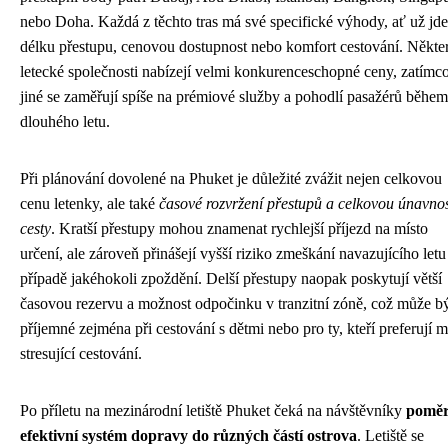
nebo Doha. Každá z těchto tras má své specifické výhody, ať už jde
délku přestupu, cenovou dostupnost nebo komfort cestování. Někte
letecké společnosti nabízejí velmi konkurenceschopné ceny, zatímc
jiné se zaměřují spíše na prémiové služby a pohodlí pasažérů během
dlouhého letu.
Při plánování dovolené na Phuket je důležité zvážit nejen celkovou
cenu letenky, ale také
časové rozvržení přestupů a celkovou únavno
cesty
. Kratší přestupy mohou znamenat rychlejší příjezd na místo
určení, ale zároveň přinášejí vyšší riziko zmeškání navazujícího letu
případě jakéhokoli zpoždění. Delší přestupy naopak poskytují větší
časovou rezervu a možnost odpočinku v tranzitní zóně, což může b
příjemné zejména při cestování s dětmi nebo pro ty, kteří preferují 
stresující cestování.
Po příletu na mezinárodní letiště Phuket čeká na návštěvníky
pomě
efektivní systém dopravy do různých částí ostrova
. Letiště se