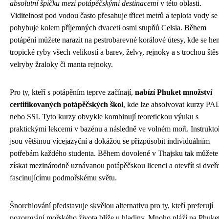
absolutní špičku mezi potápěčskými destinacemi
v této oblasti.
Viditelnost pod vodou často přesahuje třicet metrů a teplota vody se
pohybuje kolem příjemných dvaceti osmi stupňů Celsia. Během
potápění můžete narazit na pestrobarevné korálové útesy, kde se he
tropické ryby všech velikostí a barev, želvy, rejnoky a s trochou štěst
velryby žraloky či manta rejnoky.
Pro ty, kteří s potápěním teprve začínají,
nabízí Phuket množství
certifikovaných potápěčských škol
, kde lze absolvovat kurzy PA
nebo SSI. Tyto kurzy obvykle kombinují teoretickou výuku s
praktickými lekcemi v bazénu a následně ve volném moři. Instrukto
jsou většinou vícejazyční a dokážou se přizpůsobit individuálním
potřebám každého studenta. Během dovolené v Thajsku tak můžete
získat mezinárodně uznávanou potápěčskou licenci a otevřít si dveř
fascinujícímu podmořskému světu.
Šnorchlování představuje skvělou alternativu pro ty, kteří preferují
pozorování mořského života blíže u hladiny. Mnoho pláží na Phuke