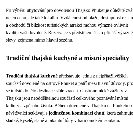
Při výběru ubytování pro dovolenou Thajsko Phuket je důležité zvá
nejen cenu, ale také lokalitu. Vzdálenost od pláže, dostupnost restau
a obchodů či blízkost turistických atrakcí mohou výrazně ovlivnit
kvalitu vaší dovolené. Rezervace s předstihem často přináší výrazné
slevy, zejména mimo hlavní sezónu.
Tradiční thajská kuchyně a místní speciality
Tradiční thajská kuchyně
představuje jednu z nejpřitažlivějších
součástí dovolené na ostrově Phuket a patří mezi hlavní důvody, pr
se turisté do této destinace stále vracejí. Gastronomické zážitky v
Thajsku jsou neoddělitelnou součástí celkového poznávání místní
kultury a způsobu života. Během dovolené v Thajsku na Phuketu s
návštěvníci setkávají s
jedinečnou kombinací chutí
, která zahrnuje
sladké, kyselé, slané a pikantní tóny v harmonickém souladu.