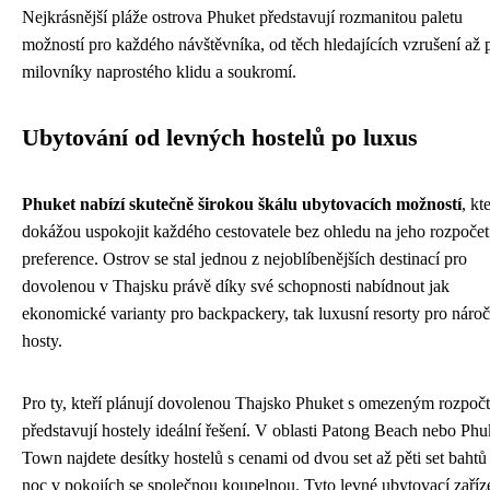
Nejkrásnější pláže ostrova Phuket představují rozmanitou paletu
možností pro každého návštěvníka, od těch hledajících vzrušení až 
milovníky naprostého klidu a soukromí.
Ubytování od levných hostelů po luxus
Phuket nabízí skutečně širokou škálu ubytovacích možností
, kt
dokážou uspokojit každého cestovatele bez ohledu na jeho rozpočet
preference. Ostrov se stal jednou z nejoblíbenějších destinací pro
dovolenou v Thajsku právě díky své schopnosti nabídnout jak
ekonomické varianty pro backpackery, tak luxusní resorty pro náro
hosty.
Pro ty, kteří plánují dovolenou Thajsko Phuket s omezeným rozpoč
představují hostely ideální řešení. V oblasti Patong Beach nebo Phu
Town najdete desítky hostelů s cenami od dvou set až pěti set bahtů
noc v pokojích se společnou koupelnou. Tyto levné ubytovací zaříz