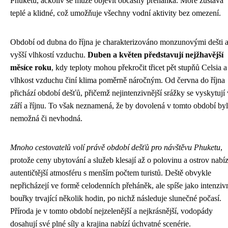
Phuketu, ačkoliv se může objevit občasný přeháňka. Moře zůstává
teplé a klidné, což umožňuje všechny vodní aktivity bez omezení.
Období od dubna do října je charakterizováno monzunovými dešti 
vyšší vlhkostí vzduchu.
Duben a květen představují nejžhavější
měsíce roku
, kdy teploty mohou překročit třicet pět stupňů Celsia a
vlhkost vzduchu činí klima poměrně náročným. Od června do října
přichází období dešťů, přičemž nejintenzivnější srážky se vyskytují 
září a říjnu. To však neznamená, že by dovolená v tomto období by
nemožná či nevhodná.
Mnoho cestovatelů volí právě období dešťů pro návštěvu Phuketu
,
protože ceny ubytování a služeb klesají až o polovinu a ostrov nabíz
autentičtější atmosféru s menším počtem turistů. Deště obvykle
nepřicházejí ve formě celodenních přeháněk, ale spíše jako intenziv
bouřky trvající několik hodin, po nichž následuje slunečné počasí.
Příroda je v tomto období nejzelenější a nejkrásnější, vodopády
dosahují své plné síly a krajina nabízí úchvatné scenérie.