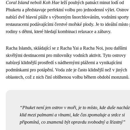
Coral Island neboli Koh Hae
leží pouhých patnáct minut lodí od
Phuketu a představuje perfektní volbu pro jednodenní výlet. Ostrov
nabízí dvě hlavní pláže s výborným šnorchlováním, vodními sporty
restauracemi podávajícími čerstvé mořské plody. Je to ideální místo
rodiny s dětmi, které hledají kombinaci relaxace a zábavy.
Racha Islands, skládající se z Racha Yai a Racha Noi, jsou dalšími
skvělými destinacemi pro milovníky vodních aktivit. Tyto ostrovy
nabízejí klidnější prostředí s nádhernými plážemi a vynikajícími
podmínkami pro potápění. Voda zde je často klidnější než v jiných
oblastech, což z nich činí oblíbenou volbu během období monzunů.
Phuket není jen ostrov v moři, je to místo, kde duše nacház
klid mezi palmami a vlnami, kde čas zpomaluje a srdce si
připomíná, co znamená být opravdu svobodný a šťastný