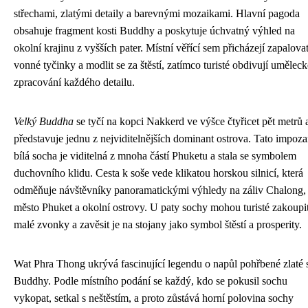
střechami, zlatými detaily a barevnými mozaikami. Hlavní pagoda
obsahuje fragment kosti Buddhy a poskytuje úchvatný výhled na
okolní krajinu z vyšších pater. Místní věřící sem přicházejí zapalova
vonné tyčinky a modlit se za štěstí, zatímco turisté obdivují uměleck
zpracování každého detailu.
Velký Buddha
se tyčí na kopci Nakkerd ve výšce čtyřicet pět metrů 
představuje jednu z nejviditelnějších dominant ostrova. Tato impoza
bílá socha je viditelná z mnoha částí Phuketu a stala se symbolem
duchovního klidu. Cesta k soše vede klikatou horskou silnicí, která
odměňuje návštěvníky panoramatickými výhledy na záliv Chalong,
město Phuket a okolní ostrovy. U paty sochy mohou turisté zakoupi
malé zvonky a zavěsit je na stojany jako symbol štěstí a prosperity.
Wat Phra Thong ukrývá fascinující legendu o napůl pohřbené zlaté 
Buddhy. Podle místního podání se každý, kdo se pokusil sochu
vykopat, setkal s neštěstím, a proto zůstává horní polovina sochy