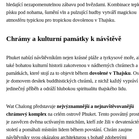
hledající nezapomenutelnou zábavu pod hvězdami. Kombinace tep
písku pod nohama, šumění vln a pulzující hudby vytváří magickou
atmosféru typickou pro tropickou dovolenou v Thajsku.
Chrámy a kulturní památky k návštěvě
Phuket nabízí návštěvníkům nejen krásné pláže a tyrkysové moře, a
také bohatou kulturní historii zakotvenou v nádherných chrámech a
památkách, které stojí za to objevit během
dovolené v Thajsku
. Os
je domovem desítek buddhistických chrámů, z nichž každý vypráví
jedinečný příběh a odráží hlubokou spiritualitu thajského lidu.
Wat Chalong představuje
nejvýznamnější a nejnavštěvovanější
chrámový komplex
na celém ostrově Phuket. Tento posvátný prost
je zasvěcen dvěma uctívaným mnichům, kteří zde žili v devatenáct
století a pomáhali místním lidem během povstání. Chrám zaujme
návštěvníky svou okázalou architekturou s bohatě zdobenými