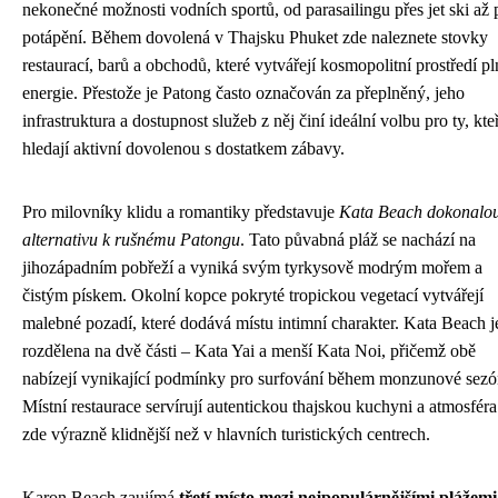
nekonečné možnosti vodních sportů, od parasailingu přes jet ski až 
potápění. Během dovolená v Thajsku Phuket zde naleznete stovky
restaurací, barů a obchodů, které vytvářejí kosmopolitní prostředí pl
energie. Přestože je Patong často označován za přeplněný, jeho
infrastruktura a dostupnost služeb z něj činí ideální volbu pro ty, kte
hledají aktivní dovolenou s dostatkem zábavy.
Pro milovníky klidu a romantiky představuje
Kata Beach dokonalo
alternativu k rušnému Patongu
. Tato půvabná pláž se nachází na
jihozápadním pobřeží a vyniká svým tyrkysově modrým mořem a
čistým pískem. Okolní kopce pokryté tropickou vegetací vytvářejí
malebné pozadí, které dodává místu intimní charakter. Kata Beach j
rozdělena na dvě části – Kata Yai a menší Kata Noi, přičemž obě
nabízejí vynikající podmínky pro surfování během monzunové sezó
Místní restaurace servírují autentickou thajskou kuchyni a atmosféra
zde výrazně klidnější než v hlavních turistických centrech.
Karon Beach zaujímá
třetí místo mezi nejpopulárnějšími plážemi