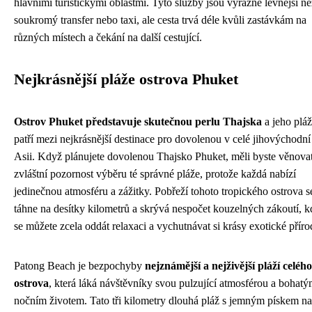
hlavními turistickými oblastmi. Tyto služby jsou výrazně levnější ne
soukromý transfer nebo taxi, ale cesta trvá déle kvůli zastávkám na
různých místech a čekání na další cestující.
Nejkrásnější pláže ostrova Phuket
Ostrov Phuket představuje skutečnou perlu Thajska
a jeho plá
patří mezi nejkrásnější destinace pro dovolenou v celé jihovýchodní
Asii. Když plánujete dovolenou Thajsko Phuket, měli byste věnova
zvláštní pozornost výběru té správné pláže, protože každá nabízí
jedinečnou atmosféru a zážitky. Pobřeží tohoto tropického ostrova s
táhne na desítky kilometrů a skrývá nespočet kouzelných zákoutí, k
se můžete zcela oddát relaxaci a vychutnávat si krásy exotické příro
Patong Beach je bezpochyby
nejznámější a nejživější pláží celého
ostrova
, která láká návštěvníky svou pulzující atmosférou a bohat
nočním životem. Tato tři kilometry dlouhá pláž s jemným pískem na