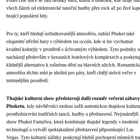
Podél celé ulice se řadí desítky barů, klubů a diskoték, kde hraje hu
všech žánrů od elektronické taneční hudby přes rock až po živé kap
hrající populární hity.
Pro ty, kteří hledají sofistikovanější atmosféru, nabízí Phuket také
elegantní střešní bary s výhledem na oceán
, kde si lze vychutnat
kvalitní koktejly v prostředí s úchvatným výhledem. Tyto podniky s
nacházejí především v luxusních hotelových komplexech a poskytuj
klidnější alternativu k rušnému dění na hlavních ulicích. Romantick
atmosféra těchto míst je ideální pro páry, kteří chtějí strávit večer v
intimnějším prostředí.
Thajské kulturní show představují další rozměr večerní zábavy
Phuketu
, kdy návštěvníci mohou zažít autentickou thajskou kultur
prostřednictvím tradičních tanců, hudby a představení. Nejznámější 
show Phuket FantaSea, která kombinuje thajské legendy s moderní
technologií a vytváří spektakulární představení připomínající Las
Vegas. Tyto kulturní zážitky poskytují hlubší pochopení místních tr