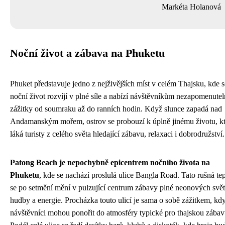
Markéta Holanová
Noční život a zábava na Phuketu
Phuket představuje jedno z nejživějších míst v celém Thajsku, kde s
noční život rozvíjí v plné síle a nabízí návštěvníkům nezapomenute
zážitky od soumraku až do ranních hodin. Když slunce zapadá nad
Andamanským mořem, ostrov se probouzí k úplně jinému životu, k
láká turisty z celého světa hledající zábavu, relaxaci i dobrodružství.
Patong Beach je nepochybně epicentrem nočního života na
Phuketu
, kde se nachází proslulá ulice Bangla Road. Tato rušná te
se po setmění mění v pulzující centrum zábavy plné neonových svět
hudby a energie. Procházka touto ulicí je sama o sobě zážitkem, kdy
návštěvníci mohou ponořit do atmosféry typické pro thajskou zábav