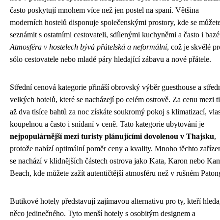
často poskytují mnohem více než jen postel na spaní. Většina
moderních hostelů disponuje společenskými prostory, kde se můžet
seznámit s ostatními cestovateli, sdílenými kuchyněmi a často i bazé
Atmosféra v hostelech bývá přátelská a neformální
, což je skvělé pr
sólo cestovatele nebo mladé páry hledající zábavu a nové přátele.
Střední cenová kategorie přináší obrovský výběr guesthouse a střed
velkých hotelů, které se nacházejí po celém ostrově. Za cenu mezi ti
až dva tisíce bahtů za noc získáte soukromý pokoj s klimatizací, vlas
koupelnou a často i snídaní v ceně. Tato kategorie ubytování je
nejpopulárnější mezi turisty plánujícími dovolenou v Thajsku
,
protože nabízí optimální poměr ceny a kvality. Mnoho těchto zaříze
se nachází v klidnějších částech ostrova jako Kata, Karon nebo Ka
Beach, kde můžete zažít autentičtější atmosféru než v rušném Paton
Butikové hotely představují zajímavou alternativu pro ty, kteří hleda
něco jedinečného. Tyto menší hotely s osobitým designem a