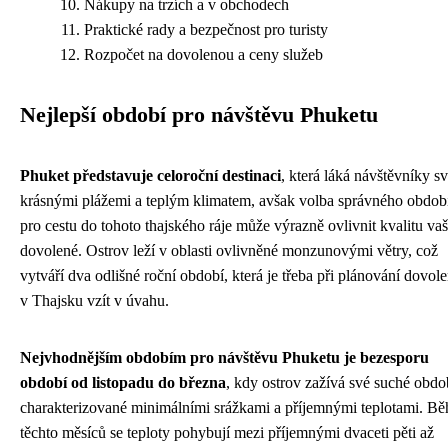
Nákupy na trzích a v obchodech
Praktické rady a bezpečnost pro turisty
Rozpočet na dovolenou a ceny služeb
Nejlepší období pro návštěvu Phuketu
Phuket představuje celoroční destinaci
, která láká návštěvníky s
krásnými plážemi a teplým klimatem, avšak volba správného obdob
pro cestu do tohoto thajského ráje může výrazně ovlivnit kvalitu vaš
dovolené. Ostrov leží v oblasti ovlivněné monzunovými větry, což
vytváří dva odlišné roční období, která je třeba při plánování dovol
v Thajsku vzít v úvahu.
Nejvhodnějším obdobím pro návštěvu Phuketu je bezesporu
období od listopadu do března
, kdy ostrov zažívá své suché obdo
charakterizované minimálními srážkami a příjemnými teplotami. B
těchto měsíců se teploty pohybují mezi příjemnými dvaceti pěti až