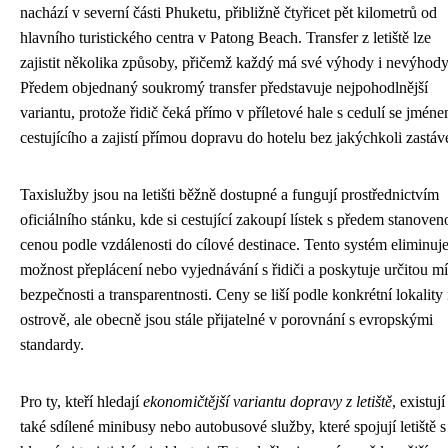
nachází v severní části Phuketu, přibližně čtyřicet pět kilometrů od
hlavního turistického centra v Patong Beach. Transfer z letiště lze
zajistit několika způsoby, přičemž každý má své výhody i nevýhody
Předem objednaný soukromý transfer představuje nejpohodlnější
variantu, protože řidič čeká přímo v příletové hale s cedulí se jmén
cestujícího a zajistí přímou dopravu do hotelu bez jakýchkoli zastáv
Taxislužby jsou na letišti běžně dostupné a fungují prostřednictvím
oficiálního stánku, kde si cestující zakoupí lístek s předem stanoven
cenou podle vzdálenosti do cílové destinace. Tento systém eliminuj
možnost přeplácení nebo vyjednávání s řidiči a poskytuje určitou m
bezpečnosti a transparentnosti. Ceny se liší podle konkrétní lokality
ostrově, ale obecně jsou stále přijatelné v porovnání s evropskými
standardy.
Pro ty, kteří hledají
ekonomičtější variantu dopravy z letiště
, existují
také sdílené minibusy nebo autobusové služby, které spojují letiště s