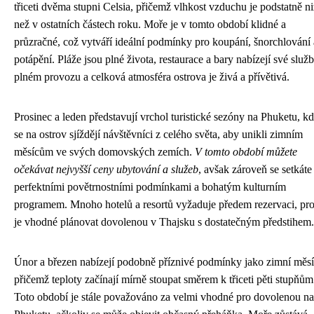
třiceti dvěma stupni Celsia, přičemž vlhkost vzduchu je podstatně ni
než v ostatních částech roku. Moře je v tomto období klidné a
průzračné, což vytváří ideální podmínky pro koupání, šnorchlování 
potápění. Pláže jsou plné života, restaurace a bary nabízejí své služ
plném provozu a celková atmosféra ostrova je živá a přívětivá.
Prosinec a leden představují vrchol turistické sezóny na Phuketu, k
se na ostrov sjíždějí návštěvníci z celého světa, aby unikli zimním
měsícům ve svých domovských zemích.
V tomto období můžete
očekávat nejvyšší ceny ubytování a služeb
, avšak zároveň se setkáte
perfektními povětrnostními podmínkami a bohatým kulturním
programem. Mnoho hotelů a resortů vyžaduje předem rezervaci, pro
je vhodné plánovat dovolenou v Thajsku s dostatečným předstihem.
Únor a březen nabízejí podobně příznivé podmínky jako zimní měsí
přičemž teploty začínají mírně stoupat směrem k třiceti pěti stupňům
Toto období je stále považováno za velmi vhodné pro dovolenou na