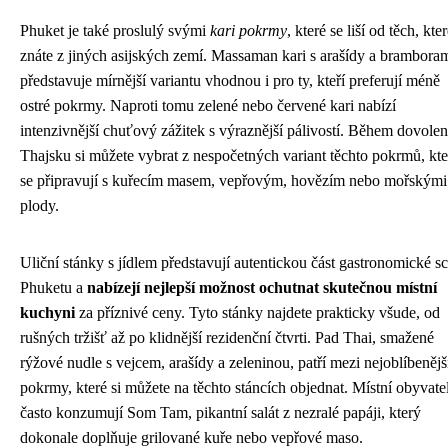
Phuket je také proslulý svými
kari pokrmy
, které se liší od těch, kte
znáte z jiných asijských zemí. Massaman kari s arašídy a brambora
představuje mírnější variantu vhodnou i pro ty, kteří preferují méně
ostré pokrmy. Naproti tomu zelené nebo červené kari nabízí
intenzivnější chuťový zážitek s výraznější pálivostí. Během dovolen
Thajsku si můžete vybrat z nespočetných variant těchto pokrmů, kte
se připravují s kuřecím masem, vepřovým, hovězím nebo mořskými
plody.
Uliční stánky s jídlem představují autentickou část gastronomické s
Phuketu a
nabízejí nejlepší možnost ochutnat skutečnou místní
kuchyni
za příznivé ceny. Tyto stánky najdete prakticky všude, od
rušných tržišť až po klidnější rezidenční čtvrti. Pad Thai, smažené
rýžové nudle s vejcem, arašídy a zeleninou, patří mezi nejoblíbenějš
pokrmy, které si můžete na těchto stáncích objednat. Místní obyvate
často konzumují Som Tam, pikantní salát z nezralé papáji, který
dokonale doplňuje grilované kuře nebo vepřové maso.