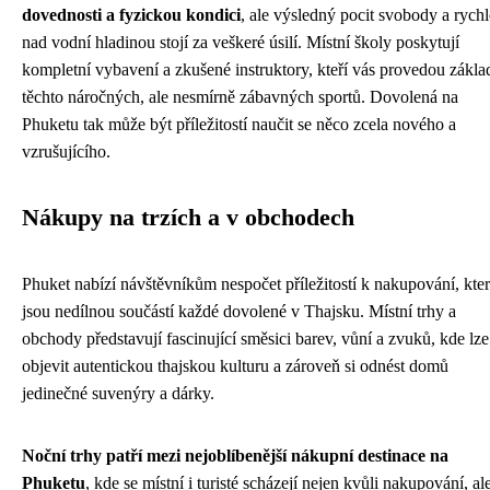
dovednosti a fyzickou kondici
, ale výsledný pocit svobody a rychl
nad vodní hladinou stojí za veškeré úsilí. Místní školy poskytují
kompletní vybavení a zkušené instruktory, kteří vás provedou zákla
těchto náročných, ale nesmírně zábavných sportů. Dovolená na
Phuketu tak může být příležitostí naučit se něco zcela nového a
vzrušujícího.
Nákupy na trzích a v obchodech
Phuket nabízí návštěvníkům nespočet příležitostí k nakupování, kte
jsou nedílnou součástí každé dovolené v Thajsku. Místní trhy a
obchody představují fascinující směsici barev, vůní a zvuků, kde lze
objevit autentickou thajskou kulturu a zároveň si odnést domů
jedinečné suvenýry a dárky.
Noční trhy patří mezi nejoblíbenější nákupní destinace na
Phuketu
, kde se místní i turisté scházejí nejen kvůli nakupování, al