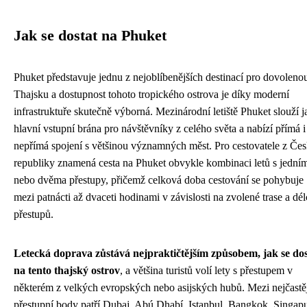
Jak se dostat na Phuket
Phuket představuje jednu z nejoblíbenějších destinací pro dovoleno
Thajsku a dostupnost tohoto tropického ostrova je díky moderní
infrastruktuře skutečně výborná. Mezinárodní letiště Phuket slouží 
hlavní vstupní brána pro návštěvníky z celého světa a nabízí přímá i
nepřímá spojení s většinou významných měst. Pro cestovatele z Če
republiky znamená cesta na Phuket obvykle kombinaci letů s jední
nebo dvěma přestupy, přičemž celková doba cestování se pohybuje
mezi patnácti až dvaceti hodinami v závislosti na zvolené trase a dél
přestupů.
Letecká doprava zůstává nejpraktičtějším způsobem, jak se dos
na tento thajský ostrov
, a většina turistů volí lety s přestupem v
některém z velkých evropských nebo asijských hubů. Mezi nejčastěj
přestupní body patří Dubaj, Abú Dhabí, Istanbul, Bangkok, Singap