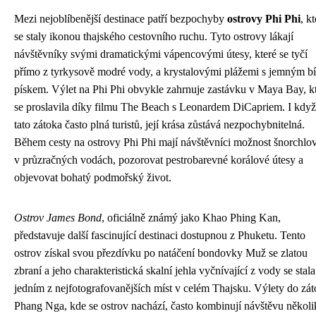
Mezi nejoblíbenější destinace patří bezpochyby
ostrovy Phi Phi
, k
se staly ikonou thajského cestovního ruchu. Tyto ostrovy lákají
návštěvníky svými dramatickými vápencovými útesy, které se tyčí
přímo z tyrkysově modré vody, a krystalovými plážemi s jemným b
pískem. Výlet na Phi Phi obvykle zahrnuje zastávku v Maya Bay, k
se proslavila díky filmu The Beach s Leonardem DiCapriem. I když
tato zátoka často plná turistů, její krása zůstává nezpochybnitelná.
Během cesty na ostrovy Phi Phi mají návštěvníci možnost šnorchlov
v průzračných vodách, pozorovat pestrobarevné korálové útesy a
objevovat bohatý podmořský život.
Ostrov James Bond
, oficiálně známý jako Khao Phing Kan,
představuje další fascinující destinaci dostupnou z Phuketu. Tento
ostrov získal svou přezdívku po natáčení bondovky Muž se zlatou
zbraní a jeho charakteristická skalní jehla vyčnívající z vody se stala
jedním z nejfotografovanějších míst v celém Thajsku. Výlety do zá
Phang Nga, kde se ostrov nachází, často kombinují návštěvu několi