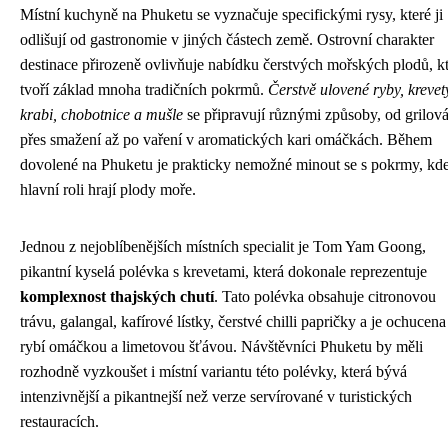
Místní kuchyně na Phuketu se vyznačuje specifickými rysy, které ji
odlišují od gastronomie v jiných částech země. Ostrovní charakter
destinace přirozeně ovlivňuje nabídku čerstvých mořských plodů, k
tvoří základ mnoha tradičních pokrmů.
Čerstvě ulovené ryby, krevet
krabi, chobotnice a mušle
se připravují různými způsoby, od grilov
přes smažení až po vaření v aromatických kari omáčkách. Během
dovolené na Phuketu je prakticky nemožné minout se s pokrmy, kd
hlavní roli hrají plody moře.
Jednou z nejoblíbenějších místních specialit je Tom Yam Goong,
pikantní kyselá polévka s krevetami, která dokonale reprezentuje
komplexnost thajských chutí
. Tato polévka obsahuje citronovou
trávu, galangal, kafírové lístky, čerstvé chilli papričky a je ochucena
rybí omáčkou a limetovou šťávou. Návštěvníci Phuketu by měli
rozhodně vyzkoušet i místní variantu této polévky, která bývá
intenzivnější a pikantnejší než verze servírované v turistických
restauracích.