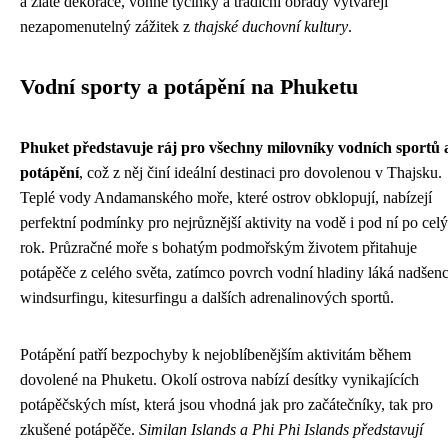
a zlaté dekorace, vonné tyčinky a tradiční obřady vytvářejí
nezapomenutelný zážitek z
thajské duchovní kultury
.
Vodní sporty a potápění na Phuketu
Phuket představuje ráj pro všechny milovníky vodních sportů 
potápění
, což z něj činí ideální destinaci pro dovolenou v Thajsku.
Teplé vody Andamanského moře, které ostrov obklopují, nabízejí
perfektní podmínky pro nejrůznější aktivity na vodě i pod ní po celý
rok. Průzračné moře s bohatým podmořským životem přitahuje
potápěče z celého světa, zatímco povrch vodní hladiny láká nadšen
windsurfingu, kitesurfingu a dalších adrenalinových sportů.
Potápění patří bezpochyby k nejoblíbenějším aktivitám během
dovolené na Phuketu. Okolí ostrova nabízí desítky vynikajících
potápěčských míst, která jsou vhodná jak pro začátečníky, tak pro
zkušené potápěče.
Similan Islands a Phi Phi Islands představují