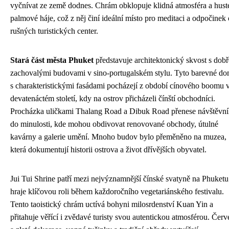
vyčnívat ze země dodnes. Chrám obklopuje klidná atmosféra a hust
palmové háje, což z něj činí ideální místo pro meditaci a odpočinek
rušných turistických center.
Stará část města Phuket
představuje architektonický skvost s dobř
zachovalými budovami v sino-portugalském stylu. Tyto barevné d
s charakteristickými fasádami pocházejí z období cínového boomu 
devatenáctém století, kdy na ostrov přicházeli čínští obchodníci.
Procházka uličkami Thalang Road a Dibuk Road přenese návštěvn
do minulosti, kde mohou obdivovat renovované obchody, útulné
kavárny a galerie umění. Mnoho budov bylo přeměněno na muzea,
která dokumentují historii ostrova a život dřívějších obyvatel.
Jui Tui Shrine patří mezi nejvýznamnější čínské svatyně na Phuketu
hraje klíčovou roli během každoročního vegetariánského festivalu.
Tento taoistický chrám uctívá bohyni milosrdenství Kuan Yin a
přitahuje věřící i zvědavé turisty svou autentickou atmosférou. Čer