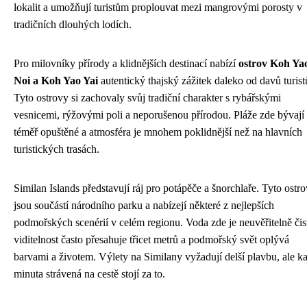
lokalit a umožňují turistům proplouvat mezi mangrovými porosty v
tradičních dlouhých lodích.
Pro milovníky přírody a klidnějších destinací nabízí
ostrov Koh Ya
Noi a Koh Yao Yai
autentický thajský zážitek daleko od davů turist
Tyto ostrovy si zachovaly svůj tradiční charakter s rybářskými
vesnicemi, rýžovými poli a neporušenou přírodou. Pláže zde bývají
téměř opuštěné a atmosféra je mnohem poklidnější než na hlavních
turistických trasách.
Similan Islands představují ráj pro potápěče a šnorchlaře. Tyto ostr
jsou součástí národního parku a nabízejí některé z nejlepších
podmořských scenérií v celém regionu. Voda zde je neuvěřitelně čis
viditelnost často přesahuje třicet metrů a podmořský svět oplývá
barvami a životem. Výlety na Similany vyžadují delší plavbu, ale k
minuta strávená na cestě stojí za to.