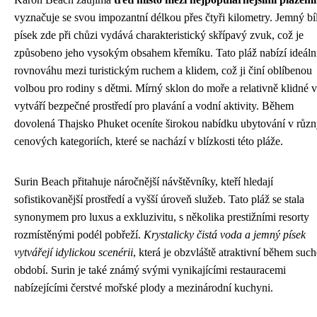
vyznačuje se svou impozantní délkou přes čtyři kilometry. Jemný bí
písek zde při chůzi vydává charakteristický skřípavý zvuk, což je
způsobeno jeho vysokým obsahem křemíku. Tato pláž nabízí ideáln
rovnováhu mezi turistickým ruchem a klidem, což ji činí oblíbenou
volbou pro rodiny s dětmi. Mírný sklon do moře a relativně klidné 
vytváří bezpečné prostředí pro plavání a vodní aktivity. Během
dovolená Thajsko Phuket oceníte širokou nabídku ubytování v růz
cenových kategoriích, které se nachází v blízkosti této pláže.
Surin Beach přitahuje náročnější návštěvníky, kteří hledají
sofistikovanější prostředí a vyšší úroveň služeb. Tato pláž se stala
synonymem pro luxus a exkluzivitu, s několika prestižními resorty
rozmístěnými podél pobřeží.
Krystalicky čistá voda a jemný písek
vytvářejí idylickou scenérii
, která je obzvláště atraktivní během suc
období. Surin je také známý svými vynikajícími restauracemi
nabízejícími čerstvé mořské plody a mezinárodní kuchyni.