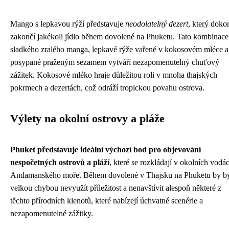
Mango s lepkavou rýží představuje
neodolatelný dezert
, který doko
zakončí jakékoli jídlo během dovolené na Phuketu. Tato kombinace
sladkého zralého manga, lepkavé rýže vařené v kokosovém mléce a
posypané praženým sezamem vytváří nezapomenutelný chuťový
zážitek. Kokosové mléko hraje důležitou roli v mnoha thajských
pokrmech a dezertách, což odráží tropickou povahu ostrova.
Výlety na okolní ostrovy a pláže
Phuket představuje ideální výchozí bod pro objevování
nespočetných ostrovů a pláží
, které se rozkládají v okolních vodá
Andamanského moře. Během dovolené v Thajsku na Phuketu by b
velkou chybou nevyužít příležitost a nenavštívit alespoň některé z
těchto přírodních klenotů, které nabízejí úchvatné scenérie a
nezapomenutelné zážitky.