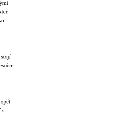
vými
ter.
ko
stojí
esnice
 opět
í
s