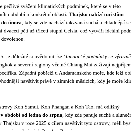
 pečlivé zvážení klimatických podmínek, které se v této
čního období a konkrétní oblasti.
Thajsko nabízí turistům
u do února
, kdy se zde nachází takzvaná suchá a chladnější s
dvaceti pěti až třiceti stupni Celsia, což vytváří ideální po
í dovolenou.
5, je důležité si uvědomit, že
klimatické podmínky se výrazně 
ngkok a severní regiony včetně Chiang Mai zažívají nejpříjem
 specifika. Západní pobřeží u Andamanského moře, kde leží ob
hodnější navštívit právě v zimních měsících, kdy je moře kli
ostrovy Koh Samui, Koh Phangan a Koh Tao, má odlišný
í v období od ledna do srpna
, kdy zde panuje suché a sluneč
Thajsku v roce 2025 s cílem navštívit tyto ostrovy, měli bys