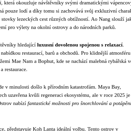
i
, která okouzluje návštěvníky svými dramatickými vápenco
ná pouze lodí a díky tomu si zachovává svůj exkluzivní charak
í stovky lezeckých cest různých obtížností. Ao Nang slouží ja
zemí pro výlety na okolní ostrovy a do národních parků.
těvníky hledající
luxusní dovolenou spojenou s relaxací
.
nabídkou restaurací, barů a obchodů. Pro klidnější atmosféru 
lážemi Mae Nam a Bophut, kde se nachází malebná rybářská v
a restaurace.
zde v minulosti došlo k přírodním katastrofám. Maya Bay,
ech uzavřena kvůli regeneraci ekosystému, ale v roce 2025 je
Ostrov nabízí
fantastické možnosti pro šnorchlování a potápěn
nace, představuje Koh Lanta ideální volbu. Tento ostrov v