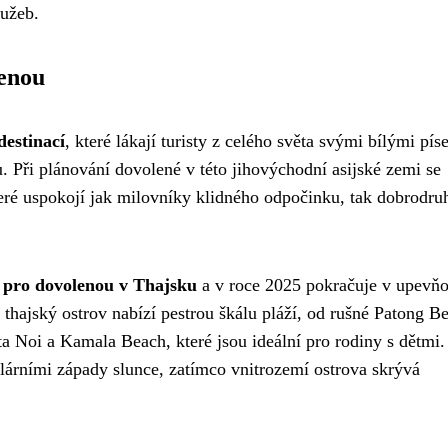
lužeb.
lenou
destinací
, které lákají turisty z celého světa svými bílými pí
Při plánování dovolené v této jihovýchodní asijské zemi se
teré uspokojí jak milovníky klidného odpočinku, tak dobrodru
í pro dovolenou v Thajsku
a v roce 2025 pokračuje v upevň
 thajský ostrov nabízí pestrou škálu pláží, od rušné Patong B
a Noi a Kamala Beach, které jsou ideální pro rodiny s dětmi.
lárními západy slunce, zatímco vnitrozemí ostrova skrývá