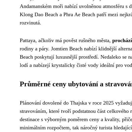
Andamanském moři nabízí uvolněnou atmosféru s 
Klong Dao Beach a Phra Ae Beach patří mezi nejkrásn
rozvinutá.
Pattaya, ačkoliv má pověst rušného města,
prochází
rodiny a páry. Jomtien Beach nabízí klidnější alter
Beach poskytují luxusnější prostředí. Nedaleko se 
lodí a nabízejí krystalicky čisté vody ideální pro vod
Průměrné ceny ubytování a stravová
Plánování dovolené do Thajska v roce 2025 vyžaduje
stravováním, které tvoří podstatnou část celkového 
destinace s výborným poměrem ceny a kvality, přičem
minimálním rozpočtem, tak náročný turista hledající