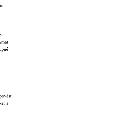
i.
o
 Amat
tupné
 pověst
ker s