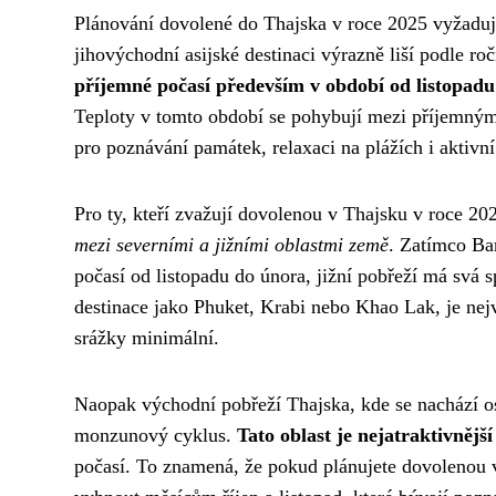
Plánování dovolené do Thajska v roce 2025 vyžaduje
jihovýchodní asijské destinaci výrazně liší podle ro
příjemné počasí především v období od listopad
Teploty v tomto období se pohybují mezi příjemnými 
pro poznávání památek, relaxaci na plážích i aktivn
Pro ty, kteří zvažují dovolenou v Thajsku v roce 202
mezi severními a jižními oblastmi země
. Zatímco Ba
počasí od listopadu do února, jižní pobřeží má svá
destinace jako Phuket, Krabi nebo Khao Lak, je nejv
srážky minimální.
Naopak východní pobřeží Thajska, kde se nachází 
monzunový cyklus.
Tato oblast je nejatraktivnějš
počasí. To znamená, že pokud plánujete dovolenou v 