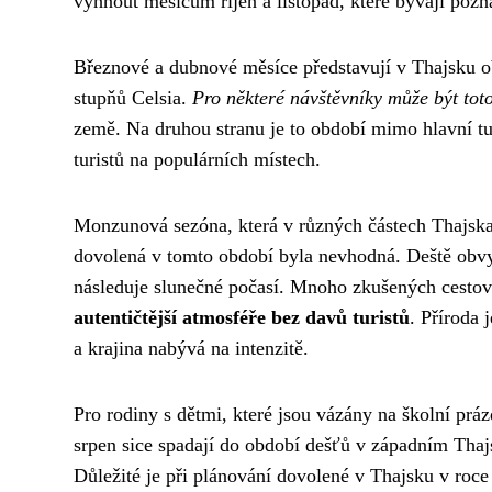
vyhnout měsícům říjen a listopad, které bývají poz
Březnové a dubnové měsíce představují v Thajsku obd
stupňů Celsia.
Pro některé návštěvníky může být tot
země. Na druhou stranu je to období mimo hlavní tu
turistů na populárních místech.
Monzunová sezóna, která v různých částech Thajska
dovolená v tomto období byla nevhodná. Deště obvyk
následuje slunečné počasí. Mnoho zkušených cestov
autentičtější atmosféře bez davů turistů
. Příroda 
a krajina nabývá na intenzitě.
Pro rodiny s dětmi, které jsou vázány na školní prá
srpen sice spadají do období dešťů v západním Thaj
Důležité je při plánování dovolené v Thajsku v roce 