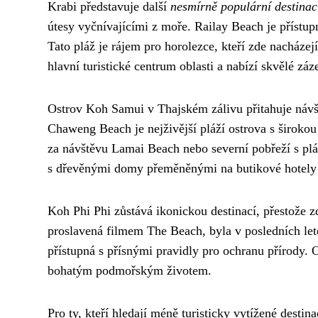
Krabi představuje další
nesmírně populární destinac
útesy vyčnívajícími z moře. Railay Beach je přístup
Tato pláž je rájem pro horolezce, kteří zde nacházej
hlavní turistické centrum oblasti a nabízí skvělé zá
Ostrov Koh Samui v Thajském zálivu přitahuje návš
Chaweng Beach je nejživější pláží ostrova s širokou 
za návštěvu Lamai Beach nebo severní pobřeží s p
s dřevěnými domy přeměněnými na butikové hotely 
Koh Phi Phi zůstává ikonickou destinací, přestože 
proslavená filmem The Beach, byla v posledních let
přístupná s přísnými pravidly pro ochranu přírody. 
bohatým podmořským životem.
Pro ty, kteří hledají méně turisticky vytížené desti