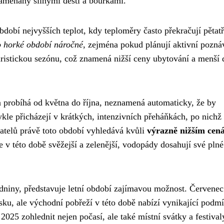
namenány silnými dešti a bouřkami.
obí nejvyšších teplot, kdy teploměry často překračují pětatř
o horké období náročné
, zejména pokud plánují aktivní pozná
ristickou sezónu, což znamená nižší ceny ubytování a menší
 probíhá od května do října, neznamená automaticky, že by
le přicházejí v krátkých, intenzivních přeháňkách, po nichž
atelů právě toto období vyhledává kvůli
výrazně nižším cen
je v této době svěžejší a zelenější, vodopády dosahují své pln
zdniny, představuje letní období zajímavou možnost. Červenec
sku, ale východní pobřeží v této době nabízí vynikající podm
2025 zohlednit nejen počasí, ale také místní svátky a festival