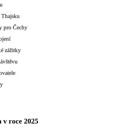
ou
v Thajsku
y pro Čechy
ojení
é zážitky
 návštěvu
ovatele
ty
a v roce 2025