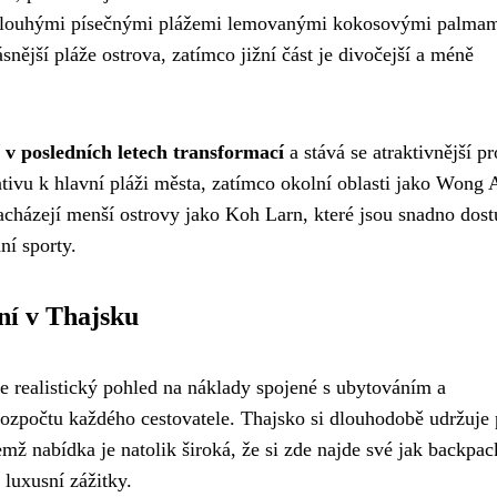
dlouhými písečnými plážemi lemovanými kokosovými palmam
ější pláže ostrova, zatímco jižní část je divočejší a méně
 v posledních letech transformací
a stává se atraktivnější pr
nativu k hlavní pláži města, zatímco okolní oblasti jako Wong
nacházejí menší ostrovy jako Koh Larn, které jsou snadno dos
ní sporty.
ní v Thajsku
 realistický pohled na náklady spojené s ubytováním a
rozpočtu každého cestovatele. Thajsko si dlouhodobě udržuje
ž nabídka je natolik široká, že si zde najde své jak backpac
 luxusní zážitky.