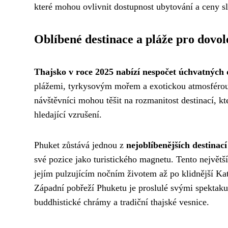
které mohou ovlivnit dostupnost ubytování a ceny s
Oblíbené destinace a pláže pro dovo
Thajsko v roce 2025 nabízí nespočet úchvatných 
plážemi, tyrkysovým mořem a exotickou atmosférou. 
návštěvníci mohou těšit na rozmanitost destinací, k
hledající vzrušení.
Phuket zůstává jednou z
nejoblíbenějších destinac
své pozice jako turistického magnetu. Tento největší
jejím pulzujícím nočním životem až po klidnější Kat
Západní pobřeží Phuketu je proslulé svými spektaku
buddhistické chrámy a tradiční thajské vesnice.