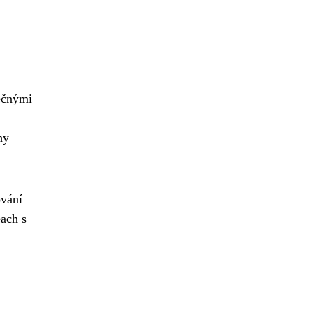
sečnými
hy
ování
each s