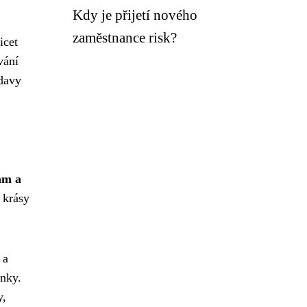
Kdy je přijetí nového
zaměstnance risk?
icet
vání
 davy
ám a
é krásy
 a
ínky.
y,