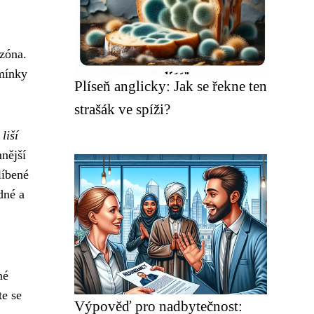
ezóna.
dmínky
Plíseň anglicky: Jak se řekne ten
strašák ve spíži?
liší
nější
líbené
dné a
né
te se
Výpověď pro nadbytečnost: