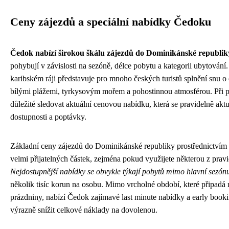
Ceny zájezdů a speciální nabídky Čedoku
Čedok nabízí širokou škálu zájezdů do Dominikánské republik
pohybují v závislosti na sezóně, délce pobytu a kategorii ubytován
karibském ráji představuje pro mnoho českých turistů splnění snu o 
bílými plážemi, tyrkysovým mořem a pohostinnou atmosférou. Při p
důležité sledovat aktuální cenovou nabídku, která se pravidelně aktu
dostupnosti a poptávky.
Základní ceny zájezdů do Dominikánské republiky prostřednictvím 
velmi přijatelných částek, zejména pokud využijete některou z pravi
Nejdostupnější nabídky se obvykle týkají pobytů mimo hlavní sezón
několik tisíc korun na osobu. Mimo vrcholné období, které připadá 
prázdniny, nabízí Čedok zajímavé last minute nabídky a early book
výrazně snížit celkové náklady na dovolenou.