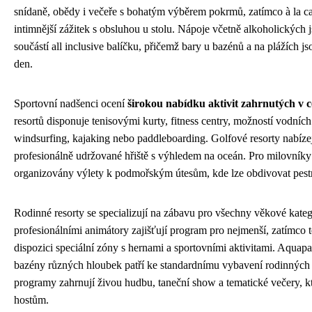
snídaně, obědy i večeře s bohatým výběrem pokrmů, zatímco à la car
intimnější zážitek s obsluhou u stolu. Nápoje včetně alkoholických
součástí all inclusive balíčku, přičemž bary u bazénů a na plážích js
den.
Sportovní nadšenci ocení
širokou nabídku aktivit zahrnutých v 
resortů disponuje tenisovými kurty, fitness centry, možností vodních
windsurfing, kajaking nebo paddleboarding. Golfové resorty nabízej
profesionálně udržované hřiště s výhledem na oceán. Pro milovníky
organizovány výlety k podmořským útesům, kde lze obdivovat pest
Rodinné resorty se specializují na zábavu pro všechny věkové kateg
profesionálními animátory zajišťují program pro nejmenší, zatímco t
dispozici speciální zóny s hernami a sportovními aktivitami. Aquap
bazény různých hloubek patří ke standardnímu vybavení rodinných 
programy zahrnují živou hudbu, taneční show a tematické večery, k
hostům.