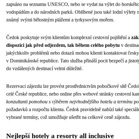
zapsáno na seznamu UNESCO, nebo se vydat na výlet do horského
vodopádům a do národních parků. Oblíbené jsou také lodní výlety n
známý svými bělostným plážemi a tyrkysovým mořem.
Čedok poskytuje svým klientům komplexní cestovní pojištění a
zák
dispozici jak před odjezdem, tak během celého pobytu
v destina
jakýchkoliv problémů nebo dotazů mohou klienti kontaktovat česky
v Dominikánské republice. Tato služba přináší pocit bezpečí a jistoty
do vzdálených destinací velmi důležité.
Rezervaci zájezdu lze provést prostřednictvím pobočkové sítě Čedok
celé České republice, nebo online přes webové stránky cestovní ka
konzultanti pomohou s výběrem nejvhodnějšího hotelu a termínu
pod
požadavků a rozpočtu klienta. Čedok pravidelně nabízí také speciáln
vybrané termíny, což umožňuje ušetřit na celkové ceně zájezdu.
Nejlepší hotely a resorty all inclusive