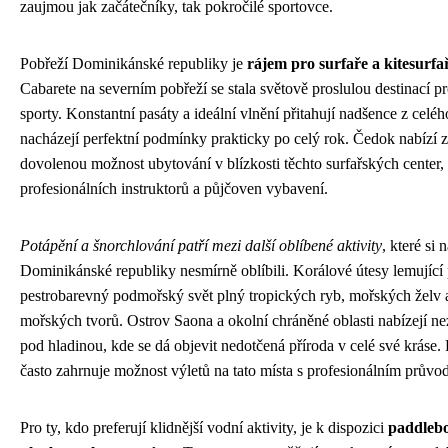
zaujmou jak začátečníky, tak pokročilé sportovce.
Pobřeží Dominikánské republiky je
rájem pro surfaře a kitesurfa
Cabarete na severním pobřeží se stala světově proslulou destinací p
sporty. Konstantní pasáty a ideální vlnění přitahují nadšence z celého
nacházejí perfektní podmínky prakticky po celý rok. Čedok nabízí 
dovolenou možnost ubytování v blízkosti těchto surfařských center, 
profesionálních instruktorů a půjčoven vybavení.
Potápění a šnorchlování patří mezi další oblíbené aktivity
, které si 
Dominikánské republiky nesmírně oblíbili. Korálové útesy lemující 
pestrobarevný podmořský svět plný tropických ryb, mořských želv a 
mořských tvorů. Ostrov Saona a okolní chráněné oblasti nabízejí n
pod hladinou, kde se dá objevit nedotčená příroda v celé své krás
často zahrnuje možnost výletů na tato místa s profesionálním průvo
Pro ty, kdo preferují klidnější vodní aktivity, je k dispozici
paddlebo