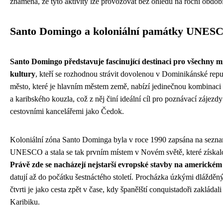
znamená, že tyto aktivity lze provozovat bez ohledu na roční období
Santo Domingo a koloniální památky UNES
Santo Domingo představuje fascinující destinaci pro všechny mi
kultury
, kteří se rozhodnou strávit dovolenou v Dominikánské repub
město, které je hlavním městem země, nabízí jedinečnou kombinaci k
a karibského kouzla, což z něj činí ideální cíl pro poznávací zájezd
cestovními kancelářemi jako Čedok.
Koloniální zóna Santo Dominga byla v roce 1990 zapsána na sezna
UNESCO a stala se tak prvním místem v Novém světě, které získalo 
Právě zde se nacházejí nejstarší evropské stavby na americkém
datují až do počátku šestnáctého století. Procházka úzkými dlážděn
čtvrti je jako cesta zpět v čase, kdy španělští conquistadoři zakládal
Karibiku.