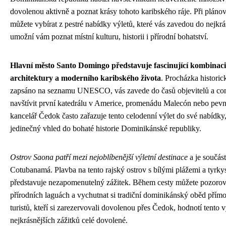
dovolenou aktivně a poznat krásy tohoto karibského ráje. Při plán
můžete vybírat z pestré nabídky výletů, které vás zavedou do nejkrá
umožní vám poznat místní kulturu, historii i přírodní bohatství.
Hlavní město Santo Domingo představuje fascinující kombinaci
architektury a moderního karibského života
. Procházka historic
zapsáno na seznamu UNESCO, vás zavede do časů objevitelů a co
navštívit první katedrálu v Americe, promenádu Malecón nebo pev
kancelář Čedok často zařazuje tento celodenní výlet do své nabídky
jedinečný vhled do bohaté historie Dominikánské republiky.
Ostrov Saona patří mezi nejoblíbenější výletní destinace
a je součás
Cotubanamá. Plavba na tento rajský ostrov s bílými plážemi a ty
představuje nezapomenutelný zážitek. Během cesty můžete pozorov
přírodních laguách a vychutnat si tradiční dominikánský oběd přím
turistů, kteří si zarezervovali dovolenou přes Čedok, hodnotí tento v
nejkrásnějších zážitků celé dovolené.