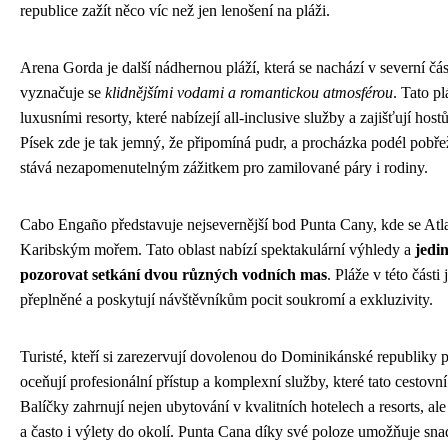
republice zažít něco víc než jen lenošení na pláži.
Arena Gorda je další nádhernou pláží, která se nachází v severní čá
vyznačuje se
klidnějšími vodami a romantickou atmosférou
. Tato p
luxusními resorty, které nabízejí all-inclusive služby a zajišťují ho
Písek zde je tak jemný, že připomíná pudr, a procházka podél pobřež
stává nezapomenutelným zážitkem pro zamilované páry i rodiny.
Cabo Engaño představuje nejsevernější bod Punta Cany, kde se Atl
Karibským mořem. Tato oblast nabízí spektakulární výhledy a
jedin
pozorovat setkání dvou různých vodních mas
. Pláže v této části
přeplněné a poskytují návštěvníkům pocit soukromí a exkluzivity.
Turisté, kteří si zarezervují dovolenou do Dominikánské republiky 
oceňují profesionální přístup a komplexní služby, které tato cestovn
Balíčky zahrnují nejen ubytování v kvalitních hotelech a resorts, ale 
a často i výlety do okolí. Punta Cana díky své poloze umožňuje sna