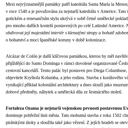
Mezi nejvýznamnější památky patří katedrála Santa María la Menor
v roce 1540 a je považována za nejstarší katedrálu v Americe. Tato
gotickém a renesančním stylu ukrývá v sobě četné umělecké poklady
pro mnoho dalších kostelů postavených po celé Latinské Americe.
obdivovat její majestátní interiér s klenutými stropy a bohatě zdoben
o bohatství a moci španělské koruny v době kolonizace.
Alcázar de Colón je další klíčovou památkou, kterou by měl navštívi
přijíždějící do Santo Dominga v rámci dovolené organizované Čed
cestovní kanceláří. Tento palác byl postaven pro Diega Columbuse,
objevitele Kryštofa Kolumba, a jeho rodinu. Stavba z korálového v
vynikající příklad koloniální architektury a dnes slouží jako muzeu
dobové předměty, nábytek a umělecká díla ze šestnáctého století.
Fortaleza Ozama je nejstarší vojenskou pevností postavenou 
dominuje pobřežní linii města. Tato mohutná stavba z roku 1502 ch
pirátskými útoky a sloužila také jako vězení. Z jejích hradeb se ote