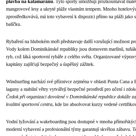
plavba na katamaránu
. Tyto sporty umožňují prozkoumávat male
mangrovové lesy a ukryté pláže vlastním tempem. Mnoho hotelovýc
zprostředkovává, má toto vybavení k dispozici přímo na pláži jako so
balíčku.
Rybaření na hlubokém moři představuje další vzrušující možnost pr
Vody kolem Dominikánské republiky jsou domovem marlínů, tuňáků
ryb, což láká sportovní rybáře z celého světa. Organizované výpra
kapitány zajišťují bezpečný a úspěšný zážitek.
Windsurfing nachází své příznivce zejména v oblasti Punta Cana a
laguny a stabilní větry vytvářejí bezpečné prostředí pro učení i zdo
Čedok při organizaci dovolené v Dominikánské republice dokáže zaji
kvalitní sportovní centra
, kde lze absolvovat kurzy vedené certifiko
Vodní lyžování a wakeboarding jsou dostupné v mnoha přímořských
moderní vybavení a profesionální týmy garantují skvělou zábavu. T