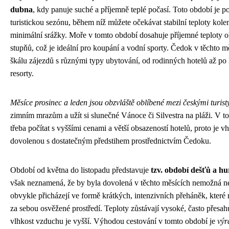
dubna
, kdy panuje suché a příjemně teplé počasí. Toto období je 
turistickou sezónu, během níž můžete očekávat stabilní teploty kolem
minimální srážky. Moře v tomto období dosahuje příjemné teploty 
stupňů, což je ideální pro koupání a vodní sporty. Čedok v těchto m
škálu zájezdů s různými typy ubytování, od rodinných hotelů až po l
resorty.
Měsíce prosinec a leden jsou obzvláště oblíbené mezi českými turist
zimním mrazům a užít si slunečné Vánoce či Silvestra na pláži. V t
třeba počítat s vyššími cenami a větší obsazeností hotelů, proto je 
dovolenou s dostatečným předstihem prostřednictvím Čedoku.
Období od května do listopadu představuje
tzv. období dešťů a h
však neznamená, že by byla dovolená v těchto měsících nemožná 
obvykle přicházejí ve formě krátkých, intenzivních přeháněk, které 
za sebou osvěžené prostředí. Teploty zůstávají vysoké, často přesahuj
vlhkost vzduchu je vyšší. Výhodou cestování v tomto období je
výr