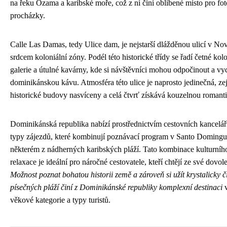
na řeku Ozama a karibské moře, což z ní činí oblíbené místo pro fo
procházky.
Calle Las Damas, tedy Ulice dam, je nejstarší dlážděnou ulicí v No
srdcem koloniální zóny. Podél této historické třídy se řadí četné ko
galerie a útulné kavárny, kde si návštěvníci mohou odpočinout a vyc
dominikánskou kávu. Atmosféra této ulice je naprosto jedinečná, ze
historické budovy nasvíceny a celá čtvrť získává kouzelnou romant
Dominikánská republika nabízí prostřednictvím cestovních kancelá
typy zájezdů, které kombinují poznávací program v Santo Doming
některém z nádherných karibských pláží. Tato kombinace kulturního
relaxace je ideální pro náročné cestovatele, kteří chtějí ze své dov
Možnost poznat bohatou historii země a zároveň si užít krystalicky 
písečných pláží činí z Dominikánské republiky komplexní destinaci
v
věkové kategorie a typy turistů.