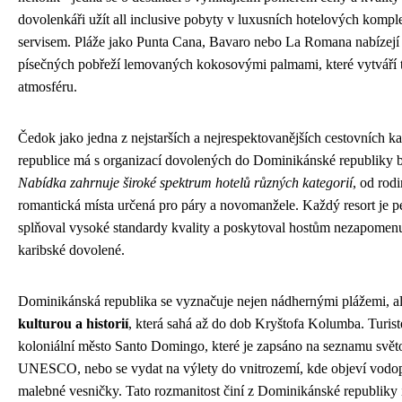
dovolenkáři užít all inclusive pobyty v luxusních hotelových komp
servisem. Pláže jako Punta Cana, Bavaro nebo La Romana nabízejí
písečných pobřeží lemovaných kokosovými palmami, které vytváří 
atmosféru.
Čedok jako jedna z nejstarších a nejrespektovanějších cestovních k
republice má s organizací dovolených do Dominikánské republiky b
Nabídka zahrnuje široké spektrum hotelů různých kategorií
, od rod
romantická místa určená pro páry a novomanžele. Každý resort je pe
splňoval vysoké standardy kvality a poskytoval hostům nezapomenu
karibské dovolené.
Dominikánská republika se vyznačuje nejen nádhernými plážemi, a
kulturou a historií
, která sahá až do dob Kryštofa Kolumba. Turist
koloniální město Santo Domingo, které je zapsáno na seznamu svět
UNESCO, nebo se vydat na výlety do vnitrozemí, kde objeví vodopá
malebné vesničky. Tato rozmanitost činí z Dominikánské republiky i