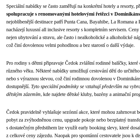
Speciální nabídky se často zaměřují na konkrétní hotely a resorty, 
spolupracuje s renomovanými hotelovými řetězci v Dominikáns
nejoblíbenější destinace patří Punta Cana, Bayahibe, La Romana a P
nacházejí luxusní all inclusive resorty s kompletním servisem. Ceny
nejen ubytování a stravu, ale často i nealkoholické a alkoholické ná
což činí dovolenou velmi pohodlnou a bez starostí o další výdaje.
Pro rodiny s dětmi připravuje Čedok zvláštní rodinné balíčky, které 
různého věku. Některé nabídky umožňují cestování dětí do určitéh
nebo s výraznou slevou, což činí rodinnou dovolenou v Dominikáns
dostupnější.
Tyto speciální podmínky se vztahují především na vybra
dětským zázemím
, kde najdete dětské kluby, bazény a animační pro
Čedok pravidelně vyhlašuje sezónní akce, které mohou zahrnovat 
pobyt za zvýhodněnou cenu, upgrade pokoje nebo bezplatný transfer z
s dostatečným předstihem lze využít early booking slevy, které dosa
z celkové ceny zájezdu. Naopak pro spontánní cestovatele jsou k dis