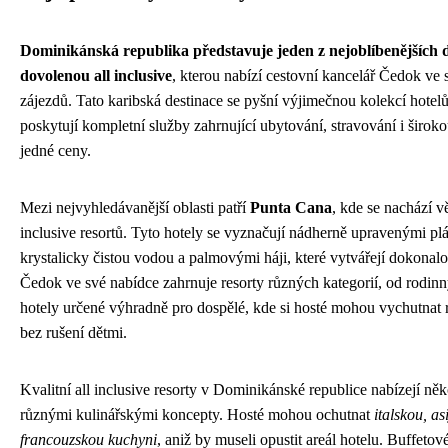
Dominikánská republika představuje jeden z nejoblíbenějších d
dovolenou all inclusive
, kterou nabízí cestovní kancelář Čedok ve
zájezdů. Tato karibská destinace se pyšní výjimečnou kolekcí hotelů 
poskytují kompletní služby zahrnující ubytování, stravování i široko
jedné ceny.
Mezi nejvyhledávanější oblasti patří
Punta Cana
, kde se nachází vě
inclusive resortů. Tyto hotely se vyznačují nádherně upravenými pl
krystalicky čistou vodou a palmovými háji, které vytvářejí dokonal
Čedok ve své nabídce zahrnuje resorty různých kategorií, od rodi
hotely určené výhradně pro dospělé, kde si hosté mohou vychutnat
bez rušení dětmi.
Kvalitní all inclusive resorty v Dominikánské republice nabízejí něko
různými kulinářskými koncepty. Hosté mohou ochutnat
italskou, as
francouzskou kuchyni
, aniž by museli opustit areál hotelu. Buffetové