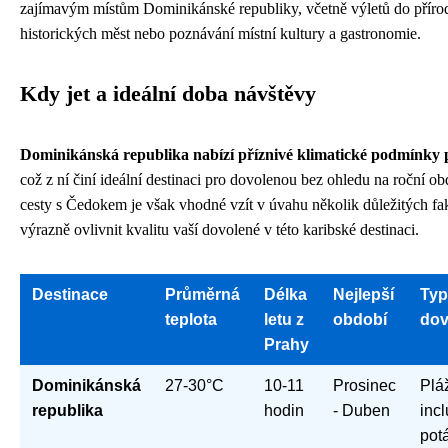
zajímavým místům Dominikánské republiky, včetně výletů do přírod
historických měst nebo poznávání místní kultury a gastronomie.
Kdy jet a ideální doba návštěvy
Dominikánská republika nabízí příznivé klimatické podmínky p
což z ní činí ideální destinaci pro dovolenou bez ohledu na roční ob
cesty s Čedokem je však vhodné vzít v úvahu několik důležitých fa
výrazně ovlivnit kvalitu vaší dovolené v této karibské destinaci.
Destinace
Průměrná
Délka
Nejlepší
Typ
teplota
letu z
období
dov
Prahy
Dominikánská
27-30°C
10-11
Prosinec
Pláž
republika
hodin
- Duben
incl
pot