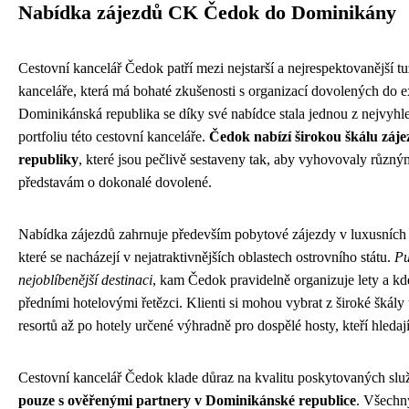
Nabídka zájezdů CK Čedok do Dominikány
Cestovní kancelář Čedok patří mezi nejstarší a nejrespektovanější t
kanceláře, která má bohaté zkušenosti s organizací dovolených do e
Dominikánská republika se díky své nabídce stala jednou z nejvyhle
portfoliu této cestovní kanceláře.
Čedok nabízí širokou škálu záj
republiky
, které jsou pečlivě sestaveny tak, aby vyhovovaly různým
představám o dokonalé dovolené.
Nabídka zájezdů zahrnuje především pobytové zájezdy v luxusních 
které se nacházejí v nejatraktivnějších oblastech ostrovního státu.
Pu
nejoblíbenější destinaci
, kam Čedok pravidelně organizuje lety a k
předními hotelovými řetězci. Klienti si mohou vybrat z široké škál
resortů až po hotely určené výhradně pro dospělé hosty, kteří hledají
Cestovní kancelář Čedok klade důraz na kvalitu poskytovaných slu
pouze s ověřenými partnery v Dominikánské republice
. Všechn