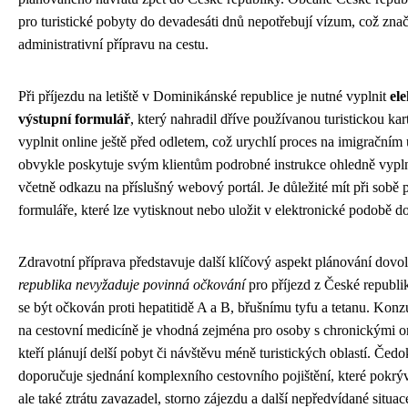
pro turistické pobyty do devadesáti dnů nepotřebují vízum, což zna
administrativní přípravu na cestu.
Při příjezdu na letiště v Dominikánské republice je nutné vyplnit
el
výstupní formulář
, který nahradil dříve používanou turistickou kar
vyplnit online ještě před odletem, což urychlí proces na imigračním
obvykle poskytuje svým klientům podrobné instrukce ohledně vypl
včetně odkazu na příslušný webový portál. Je důležité mít při sobě 
formuláře, které lze vytisknout nebo uložit v elektronické podobě d
Zdravotní příprava představuje další klíčový aspekt plánování dovo
republika nevyžaduje povinná očkování
pro příjezd z České republ
se být očkován proti hepatitidě A a B, břušnímu tyfu a tetanu. Konz
na cestovní medicíně je vhodná zejména pro osoby s chronickými 
kteří plánují delší pobyt či návštěvu méně turistických oblastí. Čed
doporučuje sjednání komplexního cestovního pojištění, které pokrýv
ale také ztrátu zavazadel, storno zájezdu a další nepředvídané situac