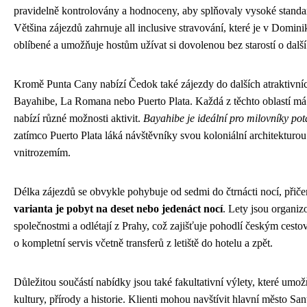
pravidelně kontrolovány a hodnoceny, aby splňovaly vysoké standa
Většina zájezdů zahrnuje all inclusive stravování, které je v Domin
oblíbené a umožňuje hostům užívat si dovolenou bez starostí o další
Kromě Punta Cany nabízí Čedok také zájezdy do dalších atraktivních
Bayahibe, La Romana nebo Puerto Plata. Každá z těchto oblastí má 
nabízí různé možnosti aktivit.
Bayahibe je ideální pro milovníky pot
zatímco Puerto Plata láká návštěvníky svou koloniální architekturo
vnitrozemím.
Délka zájezdů se obvykle pohybuje od sedmi do čtrnácti nocí, při
varianta je pobyt na deset nebo jedenáct nocí
. Lety jsou organi
společnostmi a odlétají z Prahy, což zajišťuje pohodlí českým cesto
o kompletní servis včetně transferů z letiště do hotelu a zpět.
Důležitou součástí nabídky jsou také fakultativní výlety, které umož
kultury, přírody a historie. Klienti mohou navštívit hlavní město Sa