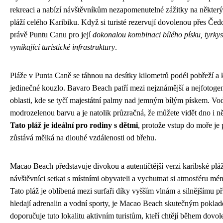
rekreaci a nabízí návštěvníkům nezapomenutelné zážitky na některý
pláží celého Karibiku. Když si turisté rezervují dovolenou přes Čedo
právě Puntu Canu pro její
dokonalou kombinaci bílého písku, tyrky
vynikající turistické infrastruktury
.
Pláže v Punta Caně se táhnou na desítky kilometrů podél pobřeží a 
jedinečné kouzlo. Bavaro Beach patří mezi nejznámější a nejfotogeni
oblasti, kde se tyčí majestátní palmy nad jemným bílým pískem. V
modrozelenou barvu a je natolik průzračná, že můžete vidět dno i n
Tato pláž je ideální pro rodiny s dětmi
, protože vstup do moře je
zůstává mělká na dlouhé vzdálenosti od břehu.
Macao Beach představuje divokou a autentičtější verzi karibské pl
návštěvníci setkat s místními obyvateli a vychutnat si atmosféru mé
Tato pláž je oblíbená mezi surfaři díky vyšším vlnám a silnějšímu příb
hledají adrenalin a vodní sporty, je Macao Beach skutečným pokla
doporučuje tuto lokalitu aktivním turistům, kteří chtějí během dov