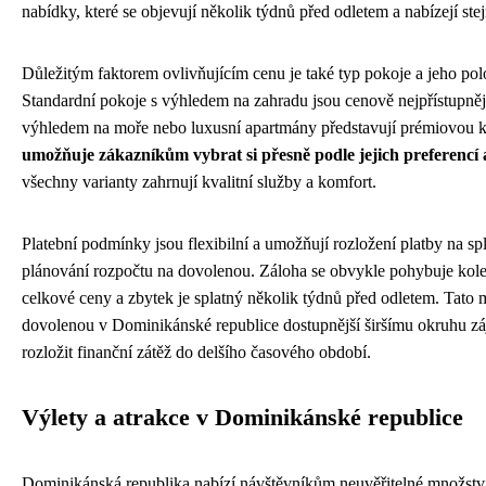
nabídky, které se objevují několik týdnů před odletem a nabízejí stej
Důležitým faktorem ovlivňujícím cenu je také typ pokoje a jeho pol
Standardní pokoje s výhledem na zahradu jsou cenově nejpřístupněj
výhledem na moře nebo luxusní apartmány představují prémiovou k
umožňuje zákazníkům vybrat si přesně podle jejich preferencí 
všechny varianty zahrnují kvalitní služby a komfort.
Platební podmínky jsou flexibilní a umožňují rozložení platby na sp
plánování rozpočtu na dovolenou. Záloha se obvykle pohybuje kolem
celkové ceny a zbytek je splatný několik týdnů před odletem. Tato 
dovolenou v Dominikánské republice dostupnější širšímu okruhu zá
rozložit finanční zátěž do delšího časového období.
Výlety a atrakce v Dominikánské republice
Dominikánská republika nabízí návštěvníkům neuvěřitelné množství 