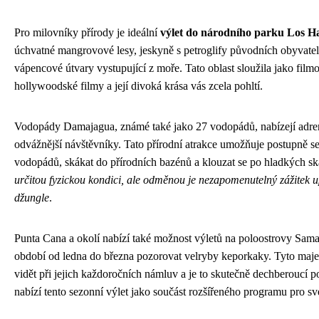
Pro milovníky přírody je ideální
výlet do národního parku Los Ha
úchvatné mangrovové lesy, jeskyně s petroglify původních obyvatel
vápencové útvary vystupující z moře. Tato oblast sloužila jako film
hollywoodské filmy a její divoká krása vás zcela pohltí.
Vodopády Damajagua, známé také jako 27 vodopádů, nabízejí adren
odvážnější návštěvníky. Tato přírodní atrakce umožňuje postupně s
vodopádů, skákat do přírodních bazénů a klouzat se po hladkých s
určitou fyzickou kondici, ale odměnou je nezapomenutelný zážitek u
džungle
.
Punta Cana a okolí nabízí také možnost výletů na poloostrovy Sam
období od ledna do března pozorovat velryby keporkaky. Tyto maje
vidět při jejich každoročních námluv a je to skutečně dechberoucí 
nabízí tento sezonní výlet jako součást rozšířeného programu pro své