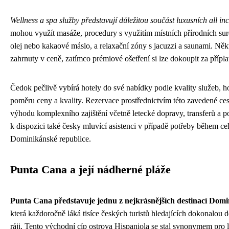
Wellness a spa služby představují důležitou součást luxusních all inc
mohou využít masáže, procedury s využitím místních přírodních su
olej nebo kakaové máslo, a relaxační zóny s jacuzzi a saunami. Něk
zahrnuty v ceně, zatímco prémiové ošetření si lze dokoupit za přípla
Čedok pečlivě vybírá hotely do své nabídky podle kvality služeb, h
poměru ceny a kvality. Rezervace prostřednictvím této zavedené ces
výhodu komplexního zajištění včetně letecké dopravy, transferů a po
k dispozici také česky mluvící asistenci v případě potřeby během c
Dominikánské republice.
Punta Cana a její nádherné pláže
Punta Cana představuje jednu z nejkrásnějších destinací Dom
která každoročně láká tisíce českých turistů hledajících dokonalou
ráji. Tento východní cíp ostrova Hispaniola se stal synonymem pro 