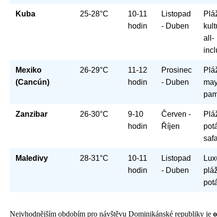
Kuba
25-28°C
10-11
Listopad
Plá
hodin
- Duben
kult
all-
incl
Mexiko
26-29°C
11-12
Prosinec
Plá
(Cancún)
hodin
- Duben
may
pam
Zanzibar
26-30°C
9-10
Červen -
Plá
hodin
Říjen
pot
safa
Maledivy
28-31°C
10-11
Listopad
Lux
hodin
- Duben
plá
pot
Nejvhodnějším obdobím pro návštěvu Dominikánské republiky je
o