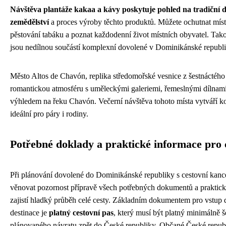
Návštěva plantáže kakaa a kávy poskytuje pohled na tradiční
zemědělství
a proces výroby těchto produktů. Můžete ochutnat místn
pěstování tabáku a poznat každodenní život místních obyvatel. Tako
jsou nedílnou součástí komplexní dovolené v Dominikánské republi
Město Altos de Chavón, replika středomořské vesnice z šestnáctého s
romantickou atmosféru s uměleckými galeriemi, řemeslnými dílnami
výhledem na řeku Chavón. Večerní návštěva tohoto místa vytváří k
ideální pro páry i rodiny.
Potřebné doklady a praktické informace pro 
Při plánování dovolené do Dominikánské republiky s cestovní kanc
věnovat pozornost přípravě všech potřebných dokumentů a praktickýc
zajistí hladký průběh celé cesty. Základním dokumentem pro vstup d
destinace je
platný cestovní pas
, který musí být platný minimálně š
plánovaného návratu zpět do České republiky. Občané České republ