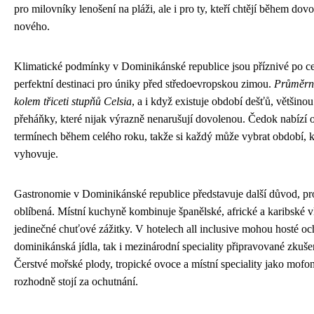
pro milovníky lenošení na pláži, ale i pro ty, kteří chtějí během do
nového.
Klimatické podmínky v Dominikánské republice jsou příznivé po cel
perfektní destinaci pro úniky před středoevropskou zimou.
Průměrné
kolem třiceti stupňů Celsia
, a i když existuje období dešťů, většinou
přeháňky, které nijak výrazně nenarušují dovolenou. Čedok nabízí 
termínech během celého roku, takže si každý může vybrat období, k
vyhovuje.
Gastronomie v Dominikánské republice představuje další důvod, proč
oblíbená. Místní kuchyně kombinuje španělské, africké a karibské vl
jedinečné chuťové zážitky. V hotelech all inclusive mohou hosté och
dominikánská jídla, tak i mezinárodní speciality připravované zkuš
Čerstvé mořské plody, tropické ovoce a místní speciality jako mof
rozhodně stojí za ochutnání.