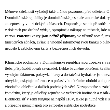
Měnové záležitosti vyžadují také určitou pozornost před odletem. O
Dominikánské republiky je dominikánské peso, ale americké dolary 
akceptovány v turistických oblastech. Doporučuje se mít při sobě ur
v dolarech pro drobné výdaje, spropitné a nákupy na místech, kde 
kartou.
Platební karty jsou běžně přijímány
ve většině hotelů, re
turistických zónách, avšak je vhodné informovat svou banku o plán
nedošlo k zablokování karty z bezpečnostních důvodů.
Klimatické podmínky v Dominikánské republice jsou tropické s vyso
třeba přizpůsobit obsah zavazadel. Lehké bavlněné oblečení, kvalit
vysokým faktorem, pokrývka hlavy a dostatečná hydratace jsou nez
obvykle poskytuje informace o počasí v konkrétním období a dopo
vhodného oblečení a dalších potřebných věcí. Nezapomeňte si zaba
komárům
, který je důležitý zejména ve večerních hodinách a v blízk
Elektrická síť v zemi funguje na napětí 110V, takže je nutné vzít si 
a případně měnič napětí pro evropské elektrické spotřebiče.