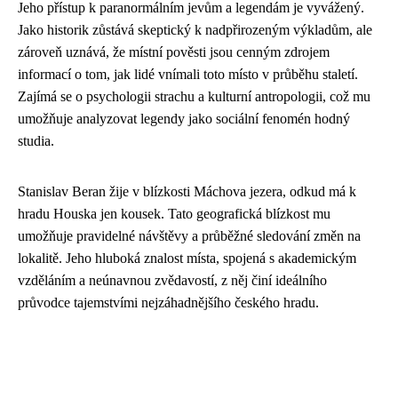
Jeho přístup k paranormálním jevům a legendám je vyvážený.
Jako historik zůstává skeptický k nadpřirozeným výkladům, ale
zároveň uznává, že místní pověsti jsou cenným zdrojem
informací o tom, jak lidé vnímali toto místo v průběhu staletí.
Zajímá se o psychologii strachu a kulturní antropologii, což mu
umožňuje analyzovat legendy jako sociální fenomén hodný
studia.
Stanislav Beran žije v blízkosti Máchova jezera, odkud má k
hradu Houska jen kousek. Tato geografická blízkost mu
umožňuje pravidelné návštěvy a průběžné sledování změn na
lokalitě. Jeho hluboká znalost místa, spojená s akademickým
vzděláním a neúnavnou zvědavostí, z něj činí ideálního
průvodce tajemstvími nejzáhadnějšího českého hradu.