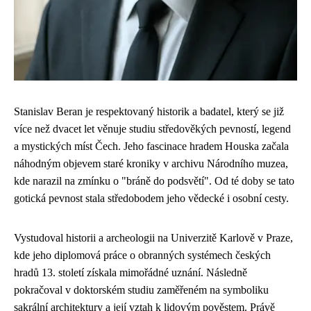
Stanislav Beran je respektovaný historik a badatel, který se již
více než dvacet let věnuje studiu středověkých pevností, legend
a mystických míst Čech. Jeho fascinace hradem Houska začala
náhodným objevem staré kroniky v archivu Národního muzea,
kde narazil na zmínku o "bráně do podsvětí". Od té doby se tato
gotická pevnost stala středobodem jeho vědecké i osobní cesty.
Vystudoval historii a archeologii na Univerzitě Karlově v Praze,
kde jeho diplomová práce o obranných systémech českých
hradů 13. století získala mimořádné uznání. Následně
pokračoval v doktorském studiu zaměřeném na symboliku
sakrální architektury a její vztah k lidovým pověstem. Právě