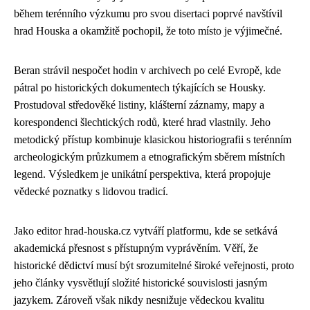
během terénního výzkumu pro svou disertaci poprvé navštívil
hrad Houska a okamžitě pochopil, že toto místo je výjimečné.
Beran strávil nespočet hodin v archivech po celé Evropě, kde
pátral po historických dokumentech týkajících se Housky.
Prostudoval středověké listiny, klášterní záznamy, mapy a
korespondenci šlechtických rodů, které hrad vlastnily. Jeho
metodický přístup kombinuje klasickou historiografii s terénním
archeologickým průzkumem a etnografickým sběrem místních
legend. Výsledkem je unikátní perspektiva, která propojuje
vědecké poznatky s lidovou tradicí.
Jako editor hrad-houska.cz vytváří platformu, kde se setkává
akademická přesnost s přístupným vyprávěním. Věří, že
historické dědictví musí být srozumitelné široké veřejnosti, proto
jeho články vysvětlují složité historické souvislosti jasným
jazykem. Zároveň však nikdy nesnižuje vědeckou kvalitu