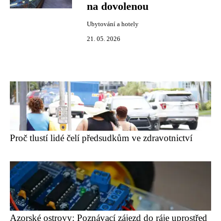
na dovolenou
Ubytování a hotely
21. 05. 2026
Proč tlustí lidé čelí předsudkům ve zdravotnictví
Azorské ostrovy: Poznávací zájezd do ráje uprostřed