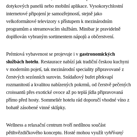
dotykových panelů nebo mobilní aplikace. Vysokorychlostní
internetové připojení je samozřejmostí, stejně jako
velkoformátové televizory s přístupem k mezinárodním
programům a streamovacím službám. Minibar je pravidelně
doplňován vybraným sortimentem nápojů a občerstvení.
Prémiová vybavenost se projevuje i v
gastronomických
službách hotelu
. Restaurace nabízí jak tradiční českou kuchyni
v moderním pojetí, tak mezinárodní speciality připravované z
čerstvých sezónních surovin. Snídaňový bufet překvapí
rozmanitostí a kvalitou nabízených pokrmů, od čerstvě pečených
croissantů přes exotické ovoce až po teplá jídla připravovaná
přímo před hosty. Sommeliér hotelu rád doporučí vhodné víno z
bohatě zásobené vinné sklípky.
Wellness a relaxační centrum tvoří nedílnou součást
pětihvězdičkového konceptu. Hosté mohou využít
vyhřívaný