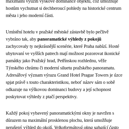
maximální využití výškové dominance objektu, což umožňuje
hostům vychutnat si dechberoucí pohledy na historické centrum
města i jeho moderní části.
Umístění hotelu v pražské městské zástavbě bylo pečlivě
vybráno tak, aby
panoramatické výhledy z pokojů
zachycovaly ty nejkrásnější scenérie, které Praha nabízí. Hosté
ubytovaní ve vyšších patrech mají možnost pozorovat ikonické
památky jako Pražský hrad, Petřínskou rozhlednu, věže
Týnského chrámu či moderní siluetu pražského panoramatu.
Adresářový význam výrazu Grand Hotel Prague Towers je úzce
spjat právě s touto charakteristikou, neboť název sám o sobě
odkazuje na výškovou dominanci budovy a její schopnost
poskytovat výhledy z ptačí perspektivy.
Každý pokoj vybavený panoramatickými okny je navržen s
důrazem na maximální prosklenou plochu, která umožňuje
nerušený výhled do okolí.
Velkoformátová okna sahající často