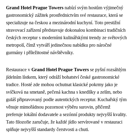
Grand Hotel Prague Towers
nabízí svým hostům výjimečný
gastronomický zážitek prostřednictvím své restaurace, která se
specializuje na českou a mezinárodní kuchyní. Toto prestižní
stravovací zařízení představuje dokonalou kombinaci tradičních
českých receptur s moderními kulinářskými trendy ze světových
metropolí, čímž vytváří jedinečnou nabídku pro náročné
gurmány i příležitostné návštěvníky.
Restaurace v
Grand Hotel Prague Towers
se pyšní rozsáhlým
jídelním lístkem, který odráží bohatství české gastronomické
tradice. Hosté zde mohou ochutnat klasické pokrmy jako je
svíčková na smetaně, pečená kachna s knedlíky a zelím, nebo
guláš připravovaný podle autentických receptur. Kuchařský tým
věnuje mimořádnou pozornost výběru surovin, přičemž
preferuje lokální dodavatele a sezónní produkty nejvyšší kvality.
Tato filozofie zaručuje, že každé jídlo servírované v restauraci
splňuje nejvyšší standardy čerstvosti a chuti.