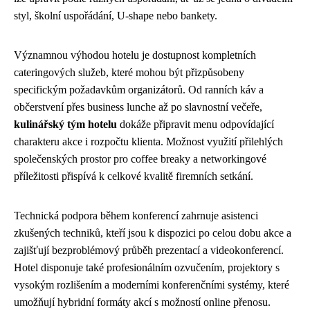
styl, školní uspořádání, U-shape nebo bankety.
Významnou výhodou hotelu je dostupnost kompletních
cateringových služeb, které mohou být přizpůsobeny
specifickým požadavkům organizátorů. Od ranních káv a
občerstvení přes business lunche až po slavnostní večeře,
kulinářský tým hotelu
dokáže připravit menu odpovídající
charakteru akce i rozpočtu klienta. Možnost využití přilehlých
společenských prostor pro coffee breaky a networkingové
příležitosti přispívá k celkové kvalitě firemních setkání.
Technická podpora během konferencí zahrnuje asistenci
zkušených techniků, kteří jsou k dispozici po celou dobu akce a
zajišťují bezproblémový průběh prezentací a videokonferencí.
Hotel disponuje také profesionálním ozvučením, projektory s
vysokým rozlišením a moderními konferenčními systémy, které
umožňují hybridní formáty akcí s možností online přenosu.