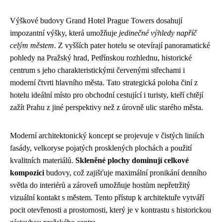
Výškové budovy Grand Hotel Prague Towers dosahují
impozantní výšky, která umožňuje
jedinečné výhledy napříč
celým městem
. Z vyšších pater hotelu se otevírají panoramatické
pohledy na Pražský hrad, Petřínskou rozhlednu, historické
centrum s jeho charakteristickými červenými střechami i
moderní čtvrti hlavního města. Tato strategická poloha činí z
hotelu ideální místo pro obchodní cestující i turisty, kteří chtějí
zažít Prahu z jiné perspektivy než z úrovně ulic starého města.
Moderní architektonický koncept se projevuje v čistých liniích
fasády, velkoryse pojatých prosklených plochách a použití
kvalitních materiálů.
Skleněné plochy dominují celkové
kompozici
budovy, což zajišťuje maximální pronikání denního
světla do interiérů a zároveň umožňuje hostům nepřetržitý
vizuální kontakt s městem. Tento přístup k architektuře vytváří
pocit otevřenosti a prostornosti, který je v kontrastu s historickou