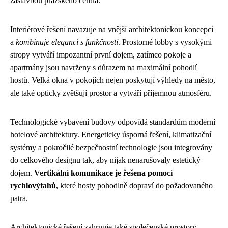
zástavbou pražského centra.
Interiérové řešení navazuje na vnější architektonickou koncepci
a
kombinuje eleganci s funkčností
. Prostorné lobby s vysokými
stropy vytváří impozantní první dojem, zatímco pokoje a
apartmány jsou navrženy s důrazem na maximální pohodlí
hostů. Velká okna v pokojích nejen poskytují výhledy na město,
ale také opticky zvětšují prostor a vytváří příjemnou atmosféru.
Technologické vybavení budovy odpovídá standardům moderní
hotelové architektury. Energeticky úsporná řešení, klimatizační
systémy a pokročilé bezpečnostní technologie jsou integrovány
do celkového designu tak, aby nijak nenarušovaly estetický
dojem.
Vertikální komunikace je řešena pomocí
rychlovýtahů
, které hosty pohodlně dopraví do požadovaného
patra.
Architektonické řešení zahrnuje také společenské prostory,