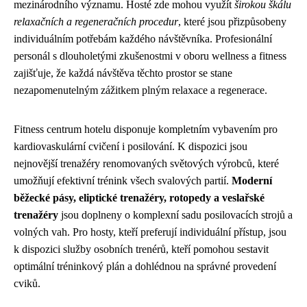
mezinárodního významu. Hosté zde mohou využít
širokou škálu
relaxačních a regeneračních procedur
, které jsou přizpůsobeny
individuálním potřebám každého návštěvníka. Profesionální
personál s dlouholetými zkušenostmi v oboru wellness a fitness
zajišťuje, že každá návštěva těchto prostor se stane
nezapomenutelným zážitkem plným relaxace a regenerace.
Fitness centrum hotelu disponuje kompletním vybavením pro
kardiovaskulární cvičení i posilování. K dispozici jsou
nejnovější trenažéry renomovaných světových výrobců, které
umožňují efektivní trénink všech svalových partií.
Moderní
běžecké pásy, eliptické trenažéry, rotopedy a veslařské
trenažéry
jsou doplneny o komplexní sadu posilovacích strojů a
volných vah. Pro hosty, kteří preferují individuální přístup, jsou
k dispozici služby osobních trenérů, kteří pomohou sestavit
optimální tréninkový plán a dohlédnou na správné provedení
cviků.