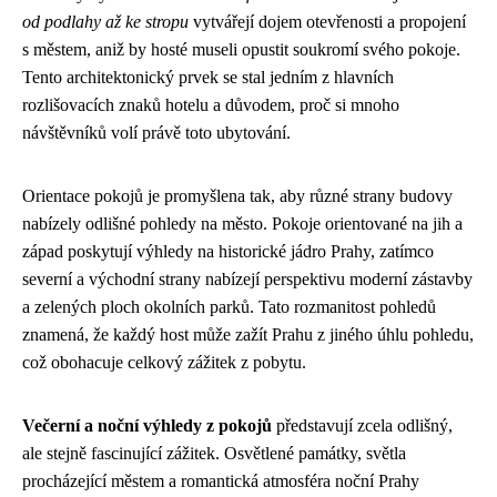
od podlahy až ke stropu
vytvářejí dojem otevřenosti a propojení
s městem, aniž by hosté museli opustit soukromí svého pokoje.
Tento architektonický prvek se stal jedním z hlavních
rozlišovacích znaků hotelu a důvodem, proč si mnoho
návštěvníků volí právě toto ubytování.
Orientace pokojů je promyšlena tak, aby různé strany budovy
nabízely odlišné pohledy na město. Pokoje orientované na jih a
západ poskytují výhledy na historické jádro Prahy, zatímco
severní a východní strany nabízejí perspektivu moderní zástavby
a zelených ploch okolních parků. Tato rozmanitost pohledů
znamená, že každý host může zažít Prahu z jiného úhlu pohledu,
což obohacuje celkový zážitek z pobytu.
Večerní a noční výhledy z pokojů
představují zcela odlišný,
ale stejně fascinující zážitek. Osvětlené památky, světla
procházející městem a romantická atmosféra noční Prahy