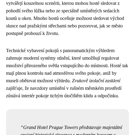
vytvářejí kouzelnou scenérii, kterou mohou hosté sledovat z
pohodlí svého lůžka nebo ze speciálně umístěných sedacích
koutů u oken. Mnoho hostů oceňuje možnost sledovat východ
slunce nad pražskými střechami nebo pozorovat, jak se město
postupně probouzí k životu.
Technické vybavení pokojů s panoramatickým výhledem
zahrnuje moderní systémy stínění, které umožňují regulovat
množství přirozeného světla vstupujícího do místnosti. Hosté tak
mají plnou kontrolu nad atmosférou svého pokoje, aniž by
museli obětovat možnost výhledu.
Zvukově izolační zasklení
zajišťuje, že navzdory umístění v rušném městském prostředí
zůstává interiér pokoje tichým útočištěm klidu a odpočinku.
Grand Hotel Prague Towers představuje majestátní
spojení historické elegance s moderním luxusem v