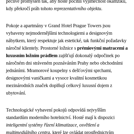
pečlivě promyšlen tak, aby hosté pocítili výjimečnost okamžiku,
kdy překročí práh tohoto
reprezentativního objektu
.
Pokoje a apartmány v Grand Hotel Prague Towers jsou
vybaveny nejmodernějšími technologiemi a designovým
nábytkem, který respektuje jak estetické, tak funkční požadavky
náročné klientely. Prostorné ložnice s
prémiovými matracemi a
luxusním ložním prádlem
zajišťují dokonalý odpočinek po
náročném dni stráveném poznáváním Prahy nebo obchodními
jednáními. Mramorové koupelny s dešťovými sprchami,
designovými vaničkami a vysoce kvalitní kosmetikou
mezinárodních značek doplňují celkový luxusní dojem z
ubytování.
Technologické vybavení pokojů odpovídá nejvyšším
standardům moderního hotelnictví. Hosté mají k dispozici
inteligentní systémy řízení klimatizace, osvětlení a
multimediálního centra
, které lze ovládat prostřednictvím