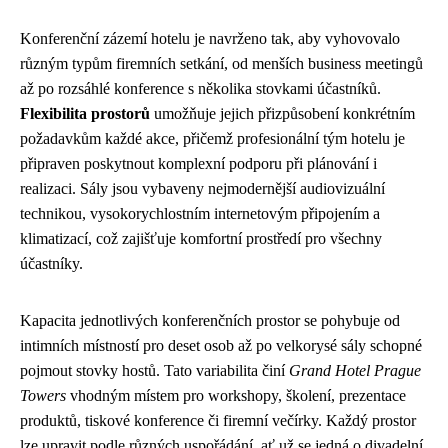
Konferenční zázemí hotelu je navrženo tak, aby vyhovovalo
různým typům firemních setkání, od menších business meetingů
až po rozsáhlé konference s několika stovkami účastníků.
Flexibilita prostorů
umožňuje jejich přizpůsobení konkrétním
požadavkům každé akce, přičemž profesionální tým hotelu je
připraven poskytnout komplexní podporu při plánování i
realizaci. Sály jsou vybaveny nejmodernější audiovizuální
technikou, vysokorychlostním internetovým připojením a
klimatizací, což zajišťuje komfortní prostředí pro všechny
účastníky.
Kapacita jednotlivých konferenčních prostor se pohybuje od
intimních místností pro deset osob až po velkorysé sály schopné
pojmout stovky hostů. Tato variabilita činí
Grand Hotel Prague
Towers
vhodným místem pro workshopy, školení, prezentace
produktů, tiskové konference či firemní večírky. Každý prostor
lze upravit podle různých uspořádání, ať už se jedná o divadelní