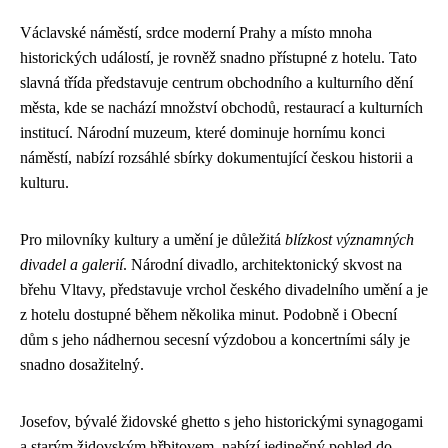
Václavské náměstí, srdce moderní Prahy a místo mnoha
historických událostí, je rovněž snadno přístupné z hotelu. Tato
slavná třída představuje centrum obchodního a kulturního dění
města, kde se nachází množství obchodů, restaurací a kulturních
institucí. Národní muzeum, které dominuje hornímu konci
náměstí, nabízí rozsáhlé sbírky dokumentující českou historii a
kulturu.
Pro milovníky kultury a umění je důležitá
blízkost významných
divadel a galerií
. Národní divadlo, architektonický skvost na
břehu Vltavy, představuje vrchol českého divadelního umění a je
z hotelu dostupné během několika minut. Podobně i Obecní
dům s jeho nádhernou secesní výzdobou a koncertními sály je
snadno dosažitelný.
Josefov, bývalé židovské ghetto s jeho historickými synagogami
a starým židovským hřbitovem, nabízí jedinečný pohled do