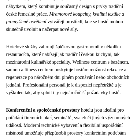
nábytkem, který kombinuje současný design s prvky tradiční
české řemeslné práce.
Mramorové koupelny, kvalitní textilie a
promyšlené osvětlení
vytvářejí prostředí, kde se hosté mohou
skutečně uvolnit a načerpat nové síly.
Hotelové služby zahrnují špičkovou gastronomii v několika
restauracích, které nabízejí jak tradiční českou kuchyni, tak
mezinárodní kulinářské speciality. Wellness centrum s bazénem,
saunou a fitness centrem poskytuje hostům možnost relaxace a
regenerace po náročném dni plném poznávání nebo obchodních
jednání. Profesionální personál je k dispozici nepřetržitě a je
vyškolen tak, aby splnil i ty nejnáročnější požadavky hostů.
Konferenční a společenské prostory
hotelu jsou ideální pro
pořádání firemních akcí, seminářů, svateb či jiných významných
událostí. Moderní technické vybavení a flexibilní uspořádání
místností umožňuje přizpůsobit prostory konkrétním potřebám