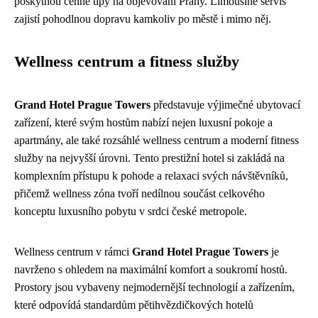
poskytnou cenné tipy na objevování Prahy. Limousine servis
zajistí pohodlnou dopravu kamkoliv po městě i mimo něj.
Wellness centrum a fitness služby
Grand Hotel Prague Towers
představuje výjimečné ubytovací
zařízení, které svým hostům nabízí nejen luxusní pokoje a
apartmány, ale také rozsáhlé wellness centrum a moderní fitness
služby na nejvyšší úrovni. Tento prestižní hotel si zakládá na
komplexním přístupu k pohode a relaxaci svých návštěvníků,
přičemž wellness zóna tvoří nedílnou součást celkového
konceptu luxusního pobytu v srdci české metropole.
Wellness centrum v rámci
Grand Hotel Prague Towers
je
navrženo s ohledem na maximální komfort a soukromí hostů.
Prostory jsou vybaveny nejmodernější technologií a zařízením,
které odpovídá standardům pětihvězdičkových hotelů