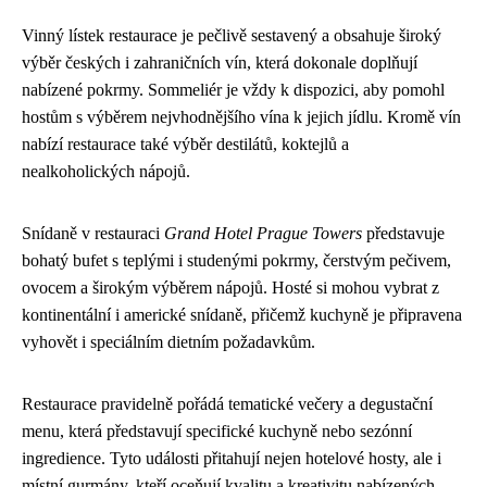
Vinný lístek restaurace je pečlivě sestavený a obsahuje široký
výběr českých i zahraničních vín, která dokonale doplňují
nabízené pokrmy. Sommeliér je vždy k dispozici, aby pomohl
hostům s výběrem nejvhodnějšího vína k jejich jídlu. Kromě vín
nabízí restaurace také výběr destilátů, koktejlů a
nealkoholických nápojů.
Snídaně v restauraci
Grand Hotel Prague Towers
představuje
bohatý bufet s teplými i studenými pokrmy, čerstvým pečivem,
ovocem a širokým výběrem nápojů. Hosté si mohou vybrat z
kontinentální i americké snídaně, přičemž kuchyně je připravena
vyhovět i speciálním dietním požadavkům.
Restaurace pravidelně pořádá tematické večery a degustační
menu, která představují specifické kuchyně nebo sezónní
ingredience. Tyto události přitahují nejen hotelové hosty, ale i
místní gurmány, kteří oceňují kvalitu a kreativitu nabízených