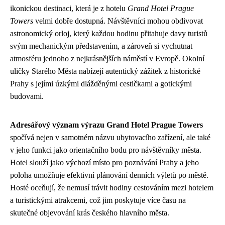
ikonickou destinaci, která je z hotelu
Grand Hotel Prague
Towers
velmi dobře dostupná. Návštěvníci mohou obdivovat
astronomický orloj, který každou hodinu přitahuje davy turistů
svým mechanickým představením, a zároveň si vychutnat
atmosféru jednoho z nejkrásnějších náměstí v Evropě. Okolní
uličky Starého Města nabízejí autentický zážitek z historické
Prahy s jejími úzkými dlážděnými cestičkami a gotickými
budovami.
Adresářový význam výrazu Grand Hotel Prague Towers
spočívá nejen v samotném názvu ubytovacího zařízení, ale také
v jeho funkci jako orientačního bodu pro návštěvníky města.
Hotel slouží jako výchozí místo pro poznávání Prahy a jeho
poloha umožňuje efektivní plánování denních výletů po městě.
Hosté oceňují, že nemusí trávit hodiny cestováním mezi hotelem
a turistickými atrakcemi, což jim poskytuje více času na
skutečné objevování krás českého hlavního města.