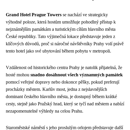
Grand Hotel Prague Towers
se nachází ve strategicky
výhodné poloze, která hostům umožňuje pohodlný přístup k
nejznámějším památkám a turistickým cílům hlavního města
České republiky. Tato výjimečná lokace představuje jeden z
klíčových důvodů, proč si náročné návštěvníky Prahy volí právě
tento hotel jako své ubytování během pobytu v metropoli.
Vzdálenost od historického centra Prahy je natolik přijatelná, že
hosté mohou
snadno dosáhnout všech významných památek
pomocí veřejné dopravy nebo dokonce pěšky, pokud preferují
procházky městem. Karlův most, jedna z nejslavnějších
dominant českého hlavního města, je dostupný během krátké
cesty, stejně jako Pražský hrad, který se tyčí nad městem a nabízí
nezapomenutelné výhledy na celou Prahu.
Staroměstské náměstí s jeho proslulým orlojem představuje další