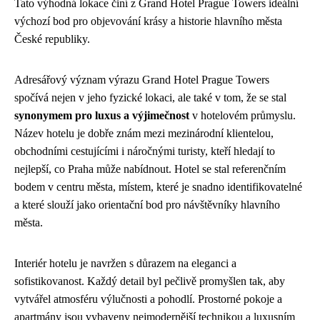
Tato výhodná lokace činí z Grand Hotel Prague Towers ideální
výchozí bod pro objevování krásy a historie hlavního města
České republiky.
Adresářový význam výrazu Grand Hotel Prague Towers
spočívá nejen v jeho fyzické lokaci, ale také v tom, že se stal
synonymem pro luxus a výjimečnost
v hotelovém průmyslu.
Název hotelu je dobře znám mezi mezinárodní klientelou,
obchodními cestujícími i náročnými turisty, kteří hledají to
nejlepší, co Praha může nabídnout. Hotel se stal referenčním
bodem v centru města, místem, které je snadno identifikovatelné
a které slouží jako orientační bod pro návštěvníky hlavního
města.
Interiér hotelu je navržen s důrazem na eleganci a
sofistikovanost. Každý detail byl pečlivě promyšlen tak, aby
vytvářel atmosféru výlučnosti a pohodlí. Prostorné pokoje a
apartmány jsou vybaveny nejmodernější technikou a luxusním