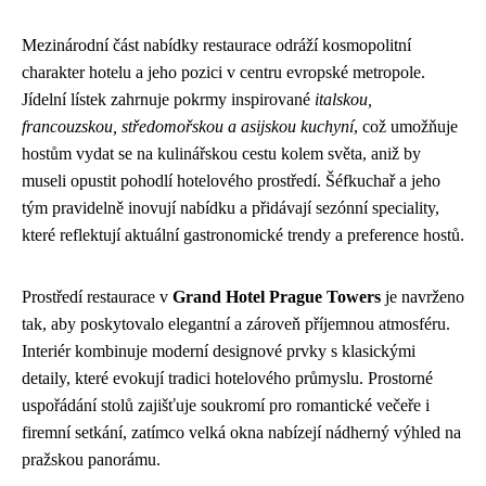
Mezinárodní část nabídky restaurace odráží kosmopolitní
charakter hotelu a jeho pozici v centru evropské metropole.
Jídelní lístek zahrnuje pokrmy inspirované
italskou,
francouzskou, středomořskou a asijskou kuchyní
, což umožňuje
hostům vydat se na kulinářskou cestu kolem světa, aniž by
museli opustit pohodlí hotelového prostředí. Šéfkuchař a jeho
tým pravidelně inovují nabídku a přidávají sezónní speciality,
které reflektují aktuální gastronomické trendy a preference hostů.
Prostředí restaurace v
Grand Hotel Prague Towers
je navrženo
tak, aby poskytovalo elegantní a zároveň příjemnou atmosféru.
Interiér kombinuje moderní designové prvky s klasickými
detaily, které evokují tradici hotelového průmyslu. Prostorné
uspořádání stolů zajišťuje soukromí pro romantické večeře i
firemní setkání, zatímco velká okna nabízejí nádherný výhled na
pražskou panorámu.