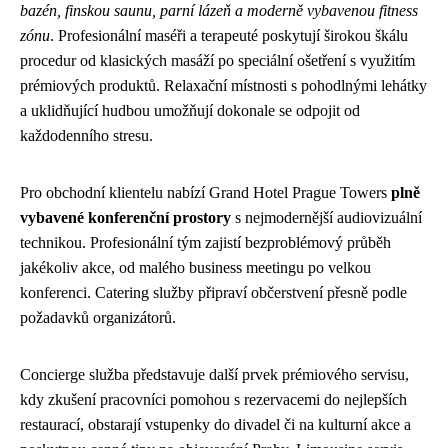
bazén, finskou saunu, parní lázeň a moderně vybavenou fitness
zónu
. Profesionální maséři a terapeuté poskytují širokou škálu
procedur od klasických masáží po speciální ošetření s využitím
prémiových produktů. Relaxační místnosti s pohodlnými lehátky
a uklidňující hudbou umožňují dokonale se odpojit od
každodenního stresu.
Pro obchodní klientelu nabízí Grand Hotel Prague Towers
plně
vybavené konferenční prostory
s nejmodernější audiovizuální
technikou. Profesionální tým zajistí bezproblémový průběh
jakékoliv akce, od malého business meetingu po velkou
konferenci. Catering služby připraví občerstvení přesně podle
požadavků organizátorů.
Concierge služba představuje další prvek prémiového servisu,
kdy zkušení pracovníci pomohou s rezervacemi do nejlepších
restaurací, obstarají vstupenky do divadel či na kulturní akce a