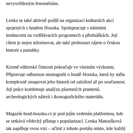
nevysvětleným fenoménům.
Lenka se také aktivně podílí na organizaci kulturních akcí
spojených s hradem Houska. Spolupracuje s místními
institucemi na vzdělávacích programech a přednáškách. Její
cílem je nejen informovat, ale také probouzet zájem o českou
historii a památky.
Kromě editorské činnosti pokračuje ve vlastním výzkumu.
Připravuje odbornou monografii o hradě Houska, která by měla
komplexně zmapovat jeho historii od založení až po současnost.
Její práce kombinuje analýzu písemných pramenů,
archeologických nálezů i ikonografického materiálu.
Magazín hrad-houska.cz je pod jejím vedením platformou, kde
se setkává vědecký přístup s popularizací. Lenka Matoušková
tak naplňuje svou vizi – učinit z tohoto portálu místo, kde každý