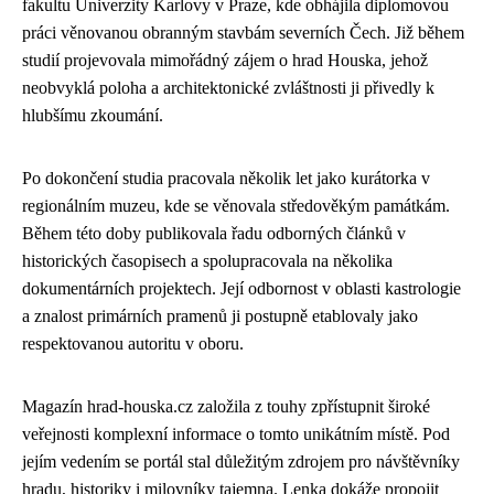
fakultu Univerzity Karlovy v Praze, kde obhájila diplomovou
práci věnovanou obranným stavbám severních Čech. Již během
studií projevovala mimořádný zájem o hrad Houska, jehož
neobvyklá poloha a architektonické zvláštnosti ji přivedly k
hlubšímu zkoumání.
Po dokončení studia pracovala několik let jako kurátorka v
regionálním muzeu, kde se věnovala středověkým památkám.
Během této doby publikovala řadu odborných článků v
historických časopisech a spolupracovala na několika
dokumentárních projektech. Její odbornost v oblasti kastrologie
a znalost primárních pramenů ji postupně etablovaly jako
respektovanou autoritu v oboru.
Magazín hrad-houska.cz založila z touhy zpřístupnit široké
veřejnosti komplexní informace o tomto unikátním místě. Pod
jejím vedením se portál stal důležitým zdrojem pro návštěvníky
hradu, historiky i milovníky tajemna. Lenka dokáže propojit