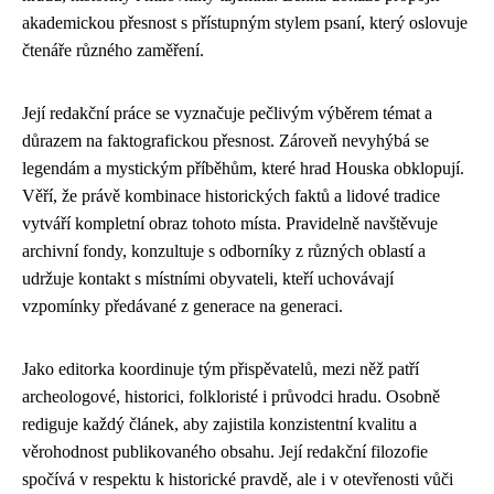
akademickou přesnost s přístupným stylem psaní, který oslovuje
čtenáře různého zaměření.
Její redakční práce se vyznačuje pečlivým výběrem témat a
důrazem na faktografickou přesnost. Zároveň nevyhýbá se
legendám a mystickým příběhům, které hrad Houska obklopují.
Věří, že právě kombinace historických faktů a lidové tradice
vytváří kompletní obraz tohoto místa. Pravidelně navštěvuje
archivní fondy, konzultuje s odborníky z různých oblastí a
udržuje kontakt s místními obyvateli, kteří uchovávají
vzpomínky předávané z generace na generaci.
Jako editorka koordinuje tým přispěvatelů, mezi něž patří
archeologové, historici, folkloristé i průvodci hradu. Osobně
rediguje každý článek, aby zajistila konzistentní kvalitu a
věrohodnost publikovaného obsahu. Její redakční filozofie
spočívá v respektu k historické pravdě, ale i v otevřenosti vůči