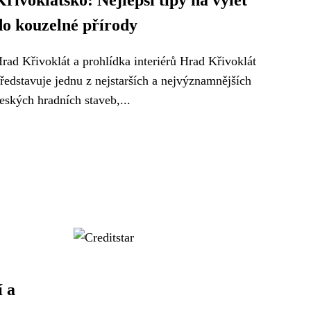
Křivoklátsko: Nejlepší tipy na výlet
do kouzelné přírody
rad Křivoklát a prohlídka interiérů Hrad Křivoklát
ředstavuje jednu z nejstarších a nejvýznamnějších
eských hradních staveb,...
í a