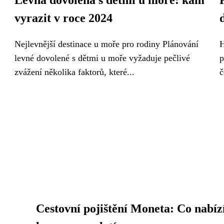
Levná dovolená s dětmi u moře: kam
vyrazit v roce 2024
Nejlevnější destinace u moře pro rodiny Plánování
H
levné dovolené s dětmi u moře vyžaduje pečlivé
p
zvážení několika faktorů, které...
č
Cestovní pojištění Moneta: Co nabíz