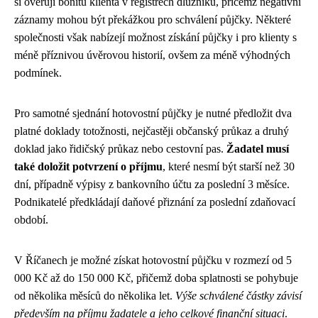
si ověřují bonitu klienta v registrech dlužníků, přičemž negativní
záznamy mohou být překážkou pro schválení půjčky. Některé
společnosti však nabízejí možnost získání půjčky i pro klienty s
méně příznivou úvěrovou historií, ovšem za méně výhodných
podmínek.
Pro samotné sjednání hotovostní půjčky je nutné předložit dva
platné doklady totožnosti, nejčastěji občanský průkaz a druhý
doklad jako řidičský průkaz nebo cestovní pas.
Žadatel musí
také doložit potvrzení o příjmu
, které nesmí být starší než 30
dní, případně výpisy z bankovního účtu za poslední 3 měsíce.
Podnikatelé předkládají daňové přiznání za poslední zdaňovací
období.
V Říčanech je možné získat hotovostní půjčku v rozmezí od 5
000 Kč až do 150 000 Kč, přičemž doba splatnosti se pohybuje
od několika měsíců do několika let.
Výše schválené částky závisí
především na příjmu žadatele a jeho celkové finanční situaci
.