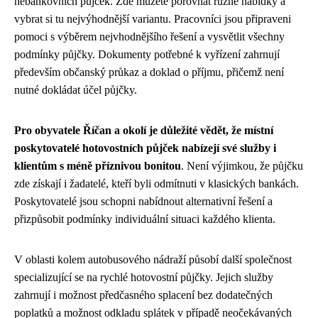
nebankovních půjček. Zde můžete porovnat různé nabídky a
vybrat si tu nejvýhodnější variantu. Pracovníci jsou připraveni
pomoci s výběrem nejvhodnějšího řešení a vysvětlit všechny
podmínky půjčky. Dokumenty potřebné k vyřízení zahrnují
především občanský průkaz a doklad o příjmu, přičemž není
nutné dokládat účel půjčky.
Pro obyvatele Říčan a okolí je důležité vědět, že místní
poskytovatelé hotovostních půjček nabízejí své služby i
klientům s méně příznivou bonitou
. Není výjimkou, že půjčku
zde získají i žadatelé, kteří byli odmítnuti v klasických bankách.
Poskytovatelé jsou schopni nabídnout alternativní řešení a
přizpůsobit podmínky individuální situaci každého klienta.
V oblasti kolem autobusového nádraží působí další společnost
specializující se na rychlé hotovostní půjčky. Jejich služby
zahrnují i možnost předčasného splacení bez dodatečných
poplatků a možnost odkladu splátek v případě neočekávaných