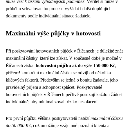
může vést k získání výhodnějších podmínek
. Věřitel si může v
průběhu schvalovacího procesu vyžádat i další doplňující
dokumenty podle individuální situace žadatele.
Maximální výše půjčky v hotovosti
Při poskytování hotovostních půjček v Říčanech je důležité znát
maximální částky, které lze získat. V současné době je možné v
Říčanech získat
hotovostní půjčku až do výše 150 000 Kč
,
přičemž konkrétní maximální částka se odvíjí od několika
klíčových faktorů. Především se jedná o bonitu žadatele, jeho
pravidelný příjem a schopnost splácet. Poskytovatelé
hotovostních půjček v Říčanech pečlivě posuzují každou žádost
individuálně, aby minimalizovali riziko nesplácení.
Pro první půjčku většina poskytovatelů nabízí
maximální částku
do 50 000 Kč
, což umožňuje vzájemné poznání klienta a