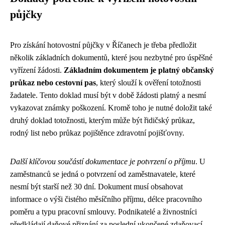
půjčky
Pro získání hotovostní půjčky v Říčanech je třeba předložit
několik základních dokumentů, které jsou nezbytné pro úspěšné
vyřízení žádosti.
Základním dokumentem je platný občanský
průkaz nebo cestovní pas
, který slouží k ověření totožnosti
žadatele. Tento doklad musí být v době žádosti platný a nesmí
vykazovat známky poškození. Kromě toho je nutné doložit také
druhý doklad totožnosti, kterým může být řidičský průkaz,
rodný list nebo průkaz pojištěnce zdravotní pojišťovny.
Další klíčovou součástí dokumentace je potvrzení o příjmu
. U
zaměstnanců se jedná o potvrzení od zaměstnavatele, které
nesmí být starší než 30 dní. Dokument musí obsahovat
informace o výši čistého měsíčního příjmu, délce pracovního
poměru a typu pracovní smlouvy. Podnikatelé a živnostníci
předkládají daňové přiznání za poslední ukončené zdaňovací