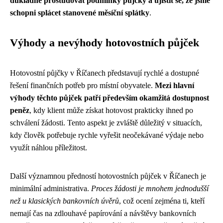
důkladně prostudovat podmínky půjčky a ujistit se, že jsme
schopni splácet stanovené měsíční splátky
.
Výhody a nevýhody hotovostních půjček
Hotovostní půjčky v Říčanech představují rychlé a dostupné
řešení finančních potřeb pro místní obyvatele.
Mezi hlavní
výhody těchto půjček patří především okamžitá dostupnost
peněz
, kdy klient může získat hotovost prakticky ihned po
schválení žádosti. Tento aspekt je zvláště důležitý v situacích,
kdy člověk potřebuje rychle vyřešit neočekávané výdaje nebo
využít náhlou příležitost.
Další významnou předností hotovostních půjček v Říčanech je
minimální administrativa.
Proces žádosti je mnohem jednodušší
než u klasických bankovních úvěrů
, což ocení zejména ti, kteří
nemají čas na zdlouhavé papírování a návštěvy bankovních