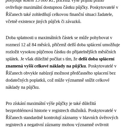
pohybuje kolem 15 000 Kč
, přičemž výše příjmu přímo
ovlivňuje maximální dostupnou částku půjčky. Poskytovatelé v
Říčanech také zohledňují celkovou finanční situaci žadatele,
včetně existence jiných půjček či závazků.
Doba splatnosti u maximálních částek se může pohybovat v
rozmezí 12 až 84 měsíců, přičemž delší doba splácení umožňuje
rozložit vysokou půjčenou částku do přijatelnějších měsíčních
splátek. Je však důležité počítat s tím, že
delší doba splácení
znamená vyšší celkové náklady na půjčku
. Poskytovatelé v
Říčanech obvykle nabízejí možnost předčasného splacení bez
dodatečných poplatků, což může významně snížit celkové
náklady na půjčku.
Pro získání maximální výše půjčky je také důležitá
bezproblémová historie v registrech dlužníků. Poskytovatelé v
Říčanech standardně kontrolují záznamy v hlavních úvěrových
registrech a negativní záznamy mohou významně ovlivnit