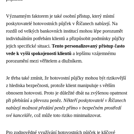
Významným faktorem je také osobní přístup, který místní
poskytovatelé hotovostních půjček v Říčanech nabízejí. Na
rozdíl od velkých bankovních institucí mohou lépe porozumět
individuálním potřebám klientů a přizpůsobit podmínky půjčky
jejich specifické situaci.
Tento personalizovaný přístup často
vede k vyšší spokojenosti klientů
a lepšímu vzájemnému
porozumění mezi věřitelem a dlužníkem.
Je třeba také zmínit, že hotovostní půjčky mohou být rizikovější
z hlediska bezpečnosti, protože klient manipuluje s větším
obnosem hotovosti. Proto je důležité dbát na zvýšenou opatrnost
při přebírání a převozu peněz.
Někteří poskytovatelé v Říčanech
nabízejí možnost předání peněz přímo v bezpečném prostředí
své kanceláře
, což může toto riziko minimalizovat.
Pro zodpovědné využívání hotovostních půjček je klíčové