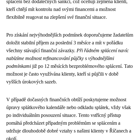
splacení bez dodatečných sankcí, což oceňují zejména klienti,
kteří chtějí mít kontrolu nad svými financemi a možnost
flexibilně reagovat na zlepšení své finanční situace.
Pro získání nejvýhodnějších podmínek doporučujeme žadatelům
doložit stabilní příjem za poslední 3 měsíce a mít v pořádku
všechny stávající finanční závazky.
Při řádném splácení navíc
nabízíme možnost refinancování půjčky s výhodnějšími
podmínkami
již po 12 měsících bezproblémového splácení. Tato
možnost je často využívána klienty, kteří si půjčili v době
vyšších úrokových sazeb.
V případě dočasných finančních obtíží poskytujeme možnost
úpravy splátkového kalendáře nebo odkladu splátek, vždy však
po individuálním posouzení situace. Tento vstřícný přístup
pomáhá předcházet případným problémům se splácením a
udržuje dlouhodobě dobré vztahy s našimi klienty v Říčanech a
okolí.