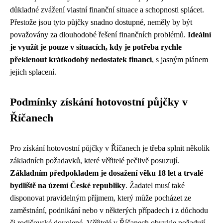
důkladné zvážení vlastní finanční situace a schopnosti splácet.
Přestože jsou tyto půjčky snadno dostupné, neměly by být
považovány za dlouhodobé řešení finančních problémů.
Ideální
je využít je pouze v situacích, kdy je potřeba rychle
překlenout krátkodobý nedostatek financí
, s jasným plánem
jejich splacení.
Podmínky získání hotovostní půjčky v
Říčanech
Pro získání hotovostní půjčky v Říčanech je třeba splnit několik
základních požadavků, které věřitelé pečlivě posuzují.
Základním předpokladem je dosažení věku 18 let a trvalé
bydliště na území České republiky
. Žadatel musí také
disponovat pravidelným příjmem, který může pocházet ze
zaměstnání, podnikání nebo v některých případech i z důchodu
či rodičovské dovolené. Věřitelé v Říčanech obvykle požadují