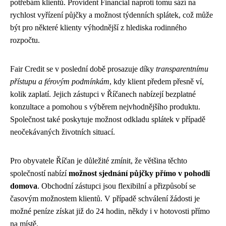
potřebám klientů. Provident Financial naproti tomu sází na
rychlost vyřízení půjčky a možnost týdenních splátek, což může
být pro některé klienty výhodnější z hlediska rodinného
rozpočtu.
Fair Credit se v poslední době prosazuje díky
transparentnímu
přístupu a férovým podmínkám
, kdy klient předem přesně ví,
kolik zaplatí. Jejich zástupci v Říčanech nabízejí bezplatné
konzultace a pomohou s výběrem nejvhodnějšího produktu.
Společnost také poskytuje možnost odkladu splátek v případě
neočekávaných životních situací.
Pro obyvatele Říčan je důležité zmínit, že většina těchto
společností nabízí
možnost sjednání půjčky přímo v pohodlí
domova
. Obchodní zástupci jsou flexibilní a přizpůsobí se
časovým možnostem klientů. V případě schválení žádosti je
možné peníze získat již do 24 hodin, někdy i v hotovosti přímo
na místě.