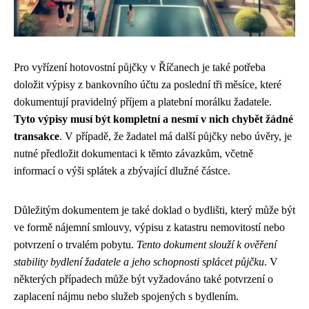
Pro vyřízení hotovostní půjčky v Říčanech je také potřeba
doložit výpisy z bankovního účtu za poslední tři měsíce, které
dokumentují pravidelný příjem a platební morálku žadatele.
Tyto výpisy musí být kompletní a nesmí v nich chybět žádné
transakce
. V případě, že žadatel má další půjčky nebo úvěry, je
nutné předložit dokumentaci k těmto závazkům, včetně
informací o výši splátek a zbývající dlužné částce.
Důležitým dokumentem je také doklad o bydlišti, který může být
ve formě nájemní smlouvy, výpisu z katastru nemovitostí nebo
potvrzení o trvalém pobytu.
Tento dokument slouží k ověření
stability bydlení žadatele a jeho schopnosti splácet půjčku
. V
některých případech může být vyžadováno také potvrzení o
zaplacení nájmu nebo služeb spojených s bydlením.