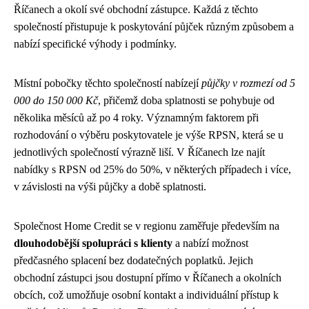
Říčanech a okolí své obchodní zástupce. Každá z těchto
společností přistupuje k poskytování půjček různým způsobem a
nabízí specifické výhody i podmínky.
Místní pobočky těchto společností nabízejí
půjčky v rozmezí od 5
000 do 150 000 Kč
, přičemž doba splatnosti se pohybuje od
několika měsíců až po 4 roky. Významným faktorem při
rozhodování o výběru poskytovatele je výše RPSN, která se u
jednotlivých společností výrazně liší. V Říčanech lze najít
nabídky s RPSN od 25% do 50%, v některých případech i více,
v závislosti na výši půjčky a době splatnosti.
Společnost Home Credit se v regionu zaměřuje především na
dlouhodobější spolupráci s klienty
a nabízí možnost
předčasného splacení bez dodatečných poplatků. Jejich
obchodní zástupci jsou dostupní přímo v Říčanech a okolních
obcích, což umožňuje osobní kontakt a individuální přístup k