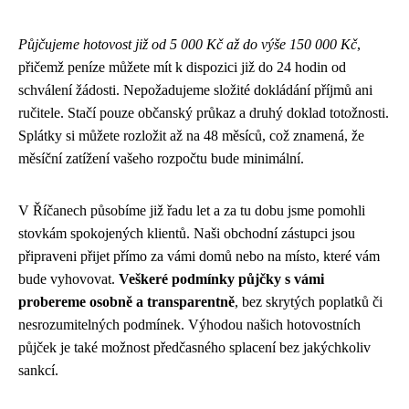
Půjčujeme hotovost již od 5 000 Kč až do výše 150 000 Kč
,
přičemž peníze můžete mít k dispozici již do 24 hodin od
schválení žádosti. Nepožadujeme složité dokládání příjmů ani
ručitele. Stačí pouze občanský průkaz a druhý doklad totožnosti.
Splátky si můžete rozložit až na 48 měsíců, což znamená, že
měsíční zatížení vašeho rozpočtu bude minimální.
V Říčanech působíme již řadu let a za tu dobu jsme pomohli
stovkám spokojených klientů. Naši obchodní zástupci jsou
připraveni přijet přímo za vámi domů nebo na místo, které vám
bude vyhovovat.
Veškeré podmínky půjčky s vámi
probereme osobně a transparentně
, bez skrytých poplatků či
nesrozumitelných podmínek. Výhodou našich hotovostních
půjček je také možnost předčasného splacení bez jakýchkoliv
sankcí.