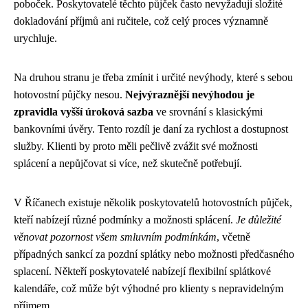
poboček. Poskytovatelé těchto půjček často nevyžadují složité
dokladování příjmů ani ručitele, což celý proces významně
urychluje.
Na druhou stranu je třeba zmínit i určité nevýhody, které s sebou
hotovostní půjčky nesou.
Nejvýraznější nevýhodou je
zpravidla vyšší úroková sazba
ve srovnání s klasickými
bankovními úvěry. Tento rozdíl je daní za rychlost a dostupnost
služby. Klienti by proto měli pečlivě zvážit své možnosti
splácení a nepůjčovat si více, než skutečně potřebují.
V Říčanech existuje několik poskytovatelů hotovostních půjček,
kteří nabízejí různé podmínky a možnosti splácení.
Je důležité
věnovat pozornost všem smluvním podmínkám
, včetně
případných sankcí za pozdní splátky nebo možnosti předčasného
splacení. Někteří poskytovatelé nabízejí flexibilní splátkové
kalendáře, což může být výhodné pro klienty s nepravidelným
příjmem.