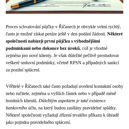
Proces schvalování půjčky v Říčanech je obvykle velmi rychlý,
často je možné získat peníze ještě v den podání žádosti.
Některé
společnosti nabízejí první půjčku s výhodnějšími
podmínkami nebo dokonce bez úroků
, což je vhodné
zejména pro nové klienty. Je však důležité pečlivě prostudovat
veškeré smluvní podmínky, včetně RPSN a případných sankcí
za pozdní splácení.
Věřitelé v Říčanech také často požadují uvedení kontaktní osoby
nebo ručitele, zejména u vyšších částek nebo v případě méně
bonitních klientů.
Důležitým aspektem je také existence
bankovního účtu
, na který budou zasílány pravidelné splátky.
Některé společnosti vyžadují zřízení trvalého příkazu k úhradě
jako pojistku pravidelného splácení.