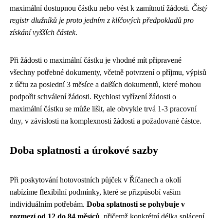
maximální dostupnou částku nebo vést k zamítnutí žádosti.
Čistý
registr dlužníků je proto jedním z klíčových předpokladů pro
získání vyšších částek
.
Při žádosti o maximální částku je vhodné mít připravené
všechny potřebné dokumenty, včetně potvrzení o příjmu, výpisů
z účtu za poslední 3 měsíce a dalších dokumentů, které mohou
podpořit schválení žádosti. Rychlost vyřízení žádosti o
maximální částku se může lišit, ale obvykle trvá 1-3 pracovní
dny, v závislosti na komplexnosti žádosti a požadované částce.
Doba splatnosti a úrokové sazby
Při poskytování hotovostních půjček v Říčanech a okolí
nabízíme flexibilní podmínky, které se přizpůsobí vašim
individuálním potřebám.
Doba splatnosti se pohybuje v
rozmezí od 12 do 84 měsíců
, přičemž konkrétní délka splácení