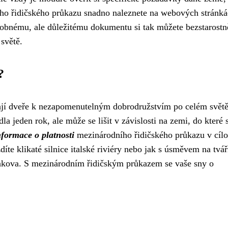
ního řidičského průkazu snadno naleznete na webových stránk
obnému, ale důležitému dokumentu si tak můžete bezstarostn
světě.
?
jí dveře k nezapomenutelným dobrodružstvím po celém světě
a jeden rok, ale může se lišit v závislosti na zemi, do které 
nformace o platnosti
mezinárodního řidičského průkazu v cíl
zdíte klikaté silnice italské riviéry nebo jak s úsměvem na tvář
nkova. S mezinárodním řidičským průkazem se vaše sny o