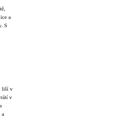
tě,
ice a
y. S
liší v
rátí v
a
 a