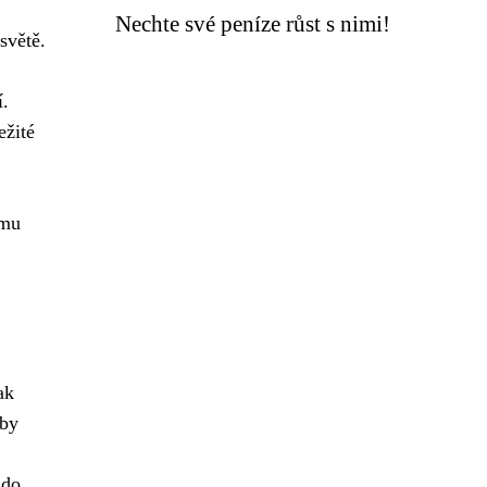
Nechte své peníze růst s nimi!
světě.
í.
ežité
ému
ak
Aby
 do