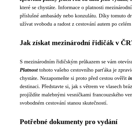
které se chystáte. Informace o platnosti mezinárod
příslušné ambasády nebo konzulátu. Díky tomuto dr
užívat svobodu a radost z cestování autem po celém 
Jak získat mezinárodní řidičák v ČR
S mezinárodním řidičským průkazem se vám otevíra
Platnost
tohoto vašeho cestovního parťáka je zpravidl
chystáte. Nezapomeňte si proto před cestou ověřit
i
destinaci. Představte si, jak s větrem ve vlasech brá
projíždíte malebnými vesničkami francouzského ve
svobodném cestování stanou skutečností.
Potřebné dokumenty pro vydání