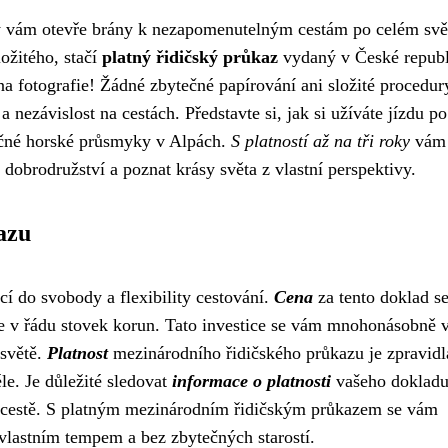
ý vám otevře brány k nezapomenutelným cestám po celém svě
ožitého, stačí
platný řidičský průkaz
vydaný v České republ
na fotografie! Žádné zbytečné papírování ani složité procedur
ezávislost na cestách. Představte si, jak si užíváte jízdu po
očné horské průsmyky v Alpách.
S platností až na tři roky
vám
dobrodružství a poznat krásy světa z vlastní perspektivy.
azu
cí do svobody a flexibility cestování.
Cena
za tento doklad se 
je v řádu stovek korun. Tato investice se vám mnohonásobně v
 světě.
Platnost
mezinárodního řidičského průkazu je zpravidl
le. Je důležité sledovat
informace o platnosti
vašeho dokladu
i cestě. S platným mezinárodním řidičským průkazem se vám
 vlastním tempem a bez zbytečných starostí.