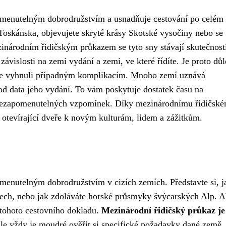
omenutelným dobrodružstvím a usnadňuje cestování po celém 
h Toskánska, objevujete skryté krásy Skotské vysočiny nebo se
zinárodním řidičským průkazem se tyto sny stávají skutečnost
ávislosti na zemi vydání a zemi, ve které řídíte. Je proto důl
 se vyhnuli případným komplikacím. Mnoho zemí uznává
d data jeho vydání. To vám poskytuje dostatek času na
 nezapomenutelných vzpomínek. Díky mezinárodnímu řidičsk
, otevírající dveře k novým kulturám, lidem a zážitkům.
menutelným dobrodružstvím v cizích zemích. Představte si, j
asech, nebo jak zdoláváte horské průsmyky švýcarských Alp. 
t tohoto cestovního dokladu.
Mezinárodní řidičský průkaz je
ale vždy je moudré ověřit si specifické požadavky dané země,