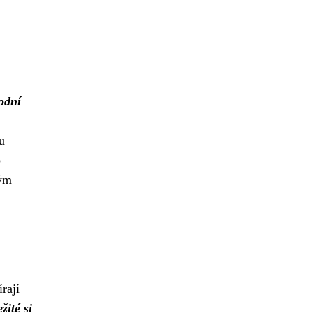
odní
u
o
ným
rají
žité si