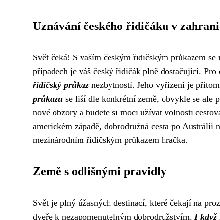
Uznávání českého řidičáku v zahrani
Svět čeká! S vaším českým řidičským průkazem se 
případech je váš český řidičák plně dostačující. Pr
řidičský průkaz
nezbytností. Jeho vyřízení je přito
průkazu
se liší dle konkrétní země, obvykle se ale
nové obzory a budete si moci užívat volnosti cestov
americkém západě, dobrodružná cesta po Austrálii 
mezinárodním řidičským průkazem hračka.
Země s odlišnými pravidly
Svět je plný úžasných destinací, které čekají na p
dveře k nezapomenutelným dobrodružstvím.
I když