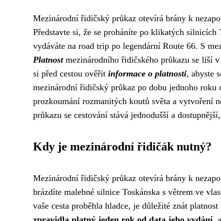
Mezinárodní řidičský průkaz otevírá brány k nezap
Představte si, že se proháníte po klikatých silnicíc
vydáváte na road trip po legendární Route 66. S me
Platnost
mezinárodního řidičského průkazu se liší v z
si před cestou ověřit
informace o platnosti
, abyste
mezinárodní řidičský průkaz po dobu jednoho roku o
prozkoumání rozmanitých koutů světa a vytvoření
průkazu se cestování stává jednodušší a dostupnější
Kdy je mezinárodní řidičák nutný?
Mezinárodní řidičský průkaz otevírá brány k nezapo
brázdíte malebné silnice Toskánska s větrem ve vl
vaše cesta proběhla hladce, je důležité znát platnos
zpravidla platný jeden rok od data jeho vydání
, 