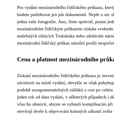
Pro vydání mezinárodního řidičského průkazu, kter
budete potřebovat jen pár dokumentů. Nejde o nic sl
jedna vaše fotografie. Ano, čtete správně, pouze jed
mezinárodním řidičským průkazem získáte svobodu a n
malebných silnicích Toskánska nebo zdoláváte nár
mezinárodní řidičský průkaz umožní prožít nespočet 
Cena a platnost mezinárodního průk
Získání mezinárodního řidičského průkazu je investi
závislosti na místě vydání, obvykle se však pohybu
podobě nezapomenutelných zážitků z cest po celém
jeden rok od data vydání, v některých případech i dé
včas ho obnovit, abyste se vyhnuli komplikacím př
otevírají dveře k objevování krásných zákoutí světa