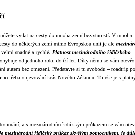
čí
můžete vydat na cesty do mnoha zemí bez starostí. V mnoha
o cesty do některých zemí mimo Evropskou unii je ale
mezinár
m velmi snadné a rychlé.
Platnost mezinárodního řidičského
 pohybuje od jednoho roku do tří let. Díky němu se vám otevřo
ání autem bez omezení. Představte si tu svobodu – roadtrip p
nebo třeba objevování krás Nového Zélandu. To vše je s plat
rozkoumání, a s mezinárodním řidičským průkazem se vám oteví
 je mezinárodní řidičský průkaz skvělým pomocníkem, je důle