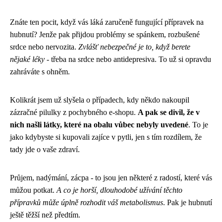
Znáte ten pocit, když vás láká zaručeně fungující přípravek na
hubnutí? Jenže pak přijdou problémy se spánkem, rozbušené
srdce nebo nervozita.
Zvlášť nebezpečné je to, když berete
nějaké léky
- třeba na srdce nebo antidepresiva. To už si opravdu
zahráváte s ohněm.
Kolikrát jsem už slyšela o případech, kdy někdo nakoupil
zázračné pilulky z pochybného e-shopu.
A pak se divil, že v
nich našli látky, které na obalu vůbec nebyly uvedené
. To je
jako kdybyste si kupovali zajíce v pytli, jen s tím rozdílem, že
tady jde o vaše zdraví.
Průjem, nadýmání, zácpa - to jsou jen některé z radostí, které vás
můžou potkat.
A co je horší, dlouhodobé užívání těchto
přípravků může úplně rozhodit váš metabolismus
. Pak je hubnutí
ještě těžší než předtím.