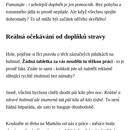
Pamatujte - i sebelepší doplněk je jen pomocník
. Bez pohybu a
rozumného jídla to prostě nepůjde. Ale když všechno spojíte
dohromady? To už může být začátek něčeho skvělého!
Reálná očekávání od doplňků stravy
Hele, pojďme si říct pravdu o těch zázračných pilulkách na
hubnutí.
Žádná tabletka za vás neudělá tu těžkou práci
- to je
prostě fakt. Znáte to sami - kolikrát jste už naletěli reklamě
slibující rychlé zhubnutí bez námahy?
Jasně, všichni bychom chtěli shodit pár kilo přes noc.
Reálné a
zdravé hubnutí ale znamená tak půl kila až kilo týdně
. To není
žádná hitparáda, ale zato to funguje dlouhodobě.
Koukněte se třeba na Markétu od nás z práce - měsíce brala