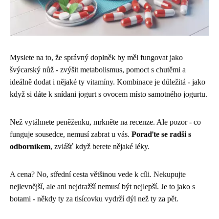
Myslete na to, že správný doplněk by měl fungovat jako
švýcarský nůž - zvýšit metabolismus, pomoct s chutěmi a
ideálně dodat i nějaké ty vitamíny. Kombinace je důležitá - jako
když si dáte k snídani jogurt s ovocem místo samotného jogurtu.
Než vytáhnete peněženku, mrkněte na recenze. Ale pozor - co
funguje sousedce, nemusí zabrat u vás.
Poraďte se radši s
odborníkem
, zvlášť když berete nějaké léky.
A cena? No, střední cesta většinou vede k cíli. Nekupujte
nejlevnější, ale ani nejdražší nemusí být nejlepší. Je to jako s
botami - někdy ty za tisícovku vydrží dýl než ty za pět.