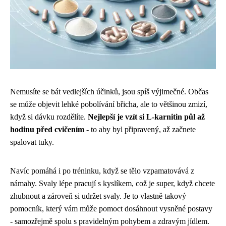
Nemusíte se bát vedlejších účinků, jsou spíš výjimečné. Občas
se může objevit lehké pobolívání břicha, ale to většinou zmizí,
když si dávku rozdělíte.
Nejlepší je vzít si L-karnitin půl až
hodinu před cvičením
- to aby byl připravený, až začnete
spalovat tuky.
Navíc pomáhá i po tréninku, když se tělo vzpamatovává z
námahy. Svaly lépe pracují s kyslíkem, což je super, když chcete
zhubnout a zároveň si udržet svaly. Je to vlastně takový
pomocník, který vám může pomoct dosáhnout vysněné postavy
- samozřejmě spolu s pravidelným pohybem a zdravým jídlem.