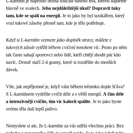
L-karnitin je naprosto běžná součást našeho těla, kterou najdeme
hlavně ve svalech.
Jeho nejdůležitější úkol? Dopravit tuky
tam, kde se spálí na energii
. Je to jako by byl taxikářem, který
vozí tukové zásoby přesně tam, kde je tělo potřebuje.
Když si L-karnitin vezmete jako doplněk stravy, můžete z
tukových zásob vytěžit během cvičení mnohem víc
. Proto po něm
tak často sahají sportovci nebo lidé, kteří chtějí shodit pár kilo
navíc. Denně stačí 2-4 gramy, které si rozdělíte do menších
dávek.
Víte, jak nepříjemné je, když vám během tréninku dojde šťáva?
S L-karnitinem vydržíte cvičit déle a s větší energií.
A čím déle
a intenzivněji cvičíte, tím víc kalorií spálíte
. Je to jako byste
svému tělu dali lepší palivo.
Nemyslete si ale, že L-karnitin za vás udělá všechnu práci. Bez