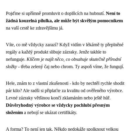
Pojďme si upřímně promluvit o doplňcích na hubnutí.
Není to
žádná kouzelná pilulka, ale může být skvělým pomocníkem
na vaší cestě ke zdravějšímu já.
Víte, co mě vždycky zarazí? Když vidím v lékárně ty přeplněné
regály a každý produkt slibuje zázraky. Jenže takhle to
nefunguje.
Klíčem je najít něco, co obsahuje skutečně přírodní
složky
- třeba zelený čaj nebo chrom. Ty aspoň víme, že fungují.
Hele, znám to z vlastní zkušenosti - kdo by nechtěl rychle shodit
pár kilo? Ale radši si připlaťte za kvalitu od ověřeného výrobce.
Levné zázraky většinou končí zklamáním nebo ještě hůř.
Důvěryhodný výrobce se vždycky pochlubí přesným
složením
a nebojí se ukázat certifikáty.
A forma? To není jen tak. Někdo nedokáže spolknout velkou