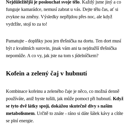
Nejdůležitější je poslouchat svoje tělo
. Každý jsme jiný a co
funguje kamarádce, nemusí zabrat u vás. Dejte tělu čas, ať si
zvykne na změny. Výsledky nepřijdou přes noc, ale když
vydržíte, stojí to za to!
Pamatujte - doplňky jsou jen třešnička na dortu. Ten dort musí
být z kvalitních surovin, jinak vám ani ta nejdražší třešnička
nepomůže. A co vy, jak jste na tom s jídelníčkem?
Kofein a zelený čaj v hubnutí
Kombinace kofeinu a zeleného čaje je něco, co možná denně
používáte, aniž byste tušili, jak může pomoct při hubnutí.
Když
se tyto dvě látky spojí, dokážou skutečně divy s naším
metabolismem
. Určitě to znáte - ráno si dáte šálek kávy a cítíte
se plní energie.