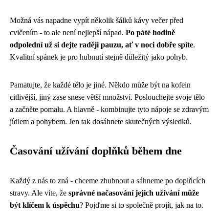
Možná vás napadne vypít několik šálků kávy večer před
cvičením - to ale není nejlepší nápad.
Po páté hodině
odpolední už si dejte raději pauzu, ať v noci dobře spíte
.
Kvalitní spánek je pro hubnutí stejně důležitý jako pohyb.
Pamatujte, že každé tělo je jiné. Někdo může být na kofein
citlivější, jiný zase snese větší množství. Poslouchejte svoje tělo
a začněte pomalu. A hlavně - kombinujte tyto nápoje se zdravým
jídlem a pohybem. Jen tak dosáhnete skutečných výsledků.
Časování užívání doplňků během dne
Každý z nás to zná - chceme zhubnout a sáhneme po doplňcích
stravy. Ale víte, že
správné načasování jejich užívání může
být klíčem k úspěchu
? Pojďme si to společně projít, jak na to.