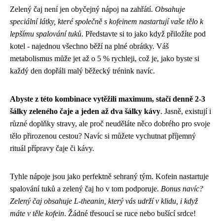
Zelený čaj není jen obyčejný nápoj na zahřátí.
Obsahuje
speciální látky, které společně s kofeinem nastartují vaše tělo k
lepšímu spalování tuků
. Představte si to jako když přiložíte pod
kotel - najednou všechno běží na plné obrátky. Váš
metabolismus může jet až o 5 % rychleji, což je, jako byste si
každý den dopřáli malý běžecký trénink navíc.
Abyste z této kombinace vytěžili maximum, stačí denně 2-3
šálky zeleného čaje a jeden až dva šálky kávy
. Jasně, existují i
různé doplňky stravy, ale proč neuděláte něco dobrého pro svoje
tělo přirozenou cestou? Navíc si můžete vychutnat příjemný
rituál přípravy čaje či kávy.
Tyhle nápoje jsou jako perfektně sehraný tým. Kofein nastartuje
spalování tuků a zelený čaj ho v tom podporuje.
Bonus navíc?
Zelený čaj obsahuje L-theanin, který vás udrží v klidu, i když
máte v těle kofein
. Žádné třesoucí se ruce nebo bušící srdce!