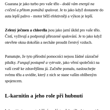
Guarana je jako turbo pro vaše tělo -
dodá vám energii na
cvičení a přitom pomáhá spalovat
. Je to jako když dostanete do
auta lepší palivo - motor běží efektivněji a výkon je lepší.
Zelený ječmen a chlorella
jsou jako jarní úklid pro vaše tělo.
Čistí, vyživují a podporují přirozené spalování. Je to jako když
otevřete okna dokořán a necháte proudit čerstvý vzduch.
Pamatujte, že tyto přírodní pomocníci nejsou žádné zázračné
pilulky.
Fungují postupně a vytrvale
, jako věrní společníci na
vaší cestě ke zdravějšímu já. Začněte pomalu, naslouchejte
svému tělu a uvidíte, který z nich se stane vaším oblíbeným
spojencem.
L-karnitin a jeho role při hubnutí