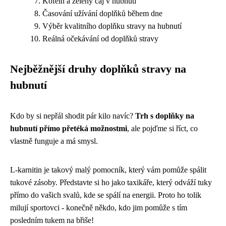
Kofein a zelený čaj v hubnutí
Časování užívání doplňků během dne
Výběr kvalitního doplňku stravy na hubnutí
Reálná očekávání od doplňků stravy
Nejběžnější druhy doplňků stravy na
hubnutí
Kdo by si nepřál shodit pár kilo navíc?
Trh s doplňky na
hubnutí přímo přetéká možnostmi
, ale pojďme si říct, co
vlastně funguje a má smysl.
L-karnitin je takový malý pomocník, který vám pomůže spálit
tukové zásoby. Představte si ho jako taxikáře, který odváží tuky
přímo do vašich svalů, kde se spálí na energii. Proto ho tolik
milují sportovci - konečně někdo, kdo jim pomůže s tím
posledním tukem na břiše!