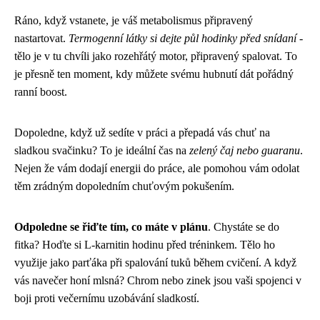
Ráno, když vstanete, je váš metabolismus připravený
nastartovat.
Termogenní látky si dejte půl hodinky před snídaní
-
tělo je v tu chvíli jako rozehřátý motor, připravený spalovat. To
je přesně ten moment, kdy můžete svému hubnutí dát pořádný
ranní boost.
Dopoledne, když už sedíte v práci a přepadá vás chuť na
sladkou svačinku? To je ideální čas na
zelený čaj nebo guaranu
.
Nejen že vám dodají energii do práce, ale pomohou vám odolat
těm zrádným dopoledním chuťovým pokušením.
Odpoledne se řiďte tím, co máte v plánu
. Chystáte se do
fitka? Hoďte si L-karnitin hodinu před tréninkem. Tělo ho
využije jako parťáka při spalování tuků během cvičení. A když
vás navečer honí mlsná? Chrom nebo zinek jsou vaši spojenci v
boji proti večernímu uzobávání sladkostí.