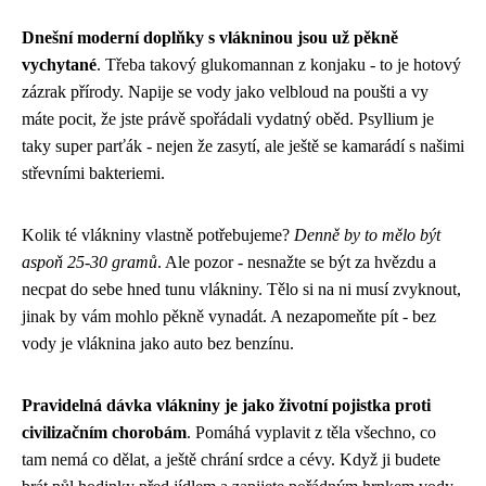
Dnešní moderní doplňky s vlákninou jsou už pěkně
vychytané
. Třeba takový glukomannan z konjaku - to je hotový
zázrak přírody. Napije se vody jako velbloud na poušti a vy
máte pocit, že jste právě spořádali vydatný oběd. Psyllium je
taky super parťák - nejen že zasytí, ale ještě se kamarádí s našimi
střevními bakteriemi.
Kolik té vlákniny vlastně potřebujeme?
Denně by to mělo být
aspoň 25-30 gramů
. Ale pozor - nesnažte se být za hvězdu a
necpat do sebe hned tunu vlákniny. Tělo si na ni musí zvyknout,
jinak by vám mohlo pěkně vynadát. A nezapomeňte pít - bez
vody je vláknina jako auto bez benzínu.
Pravidelná dávka vlákniny je jako životní pojistka proti
civilizačním chorobám
. Pomáhá vyplavit z těla všechno, co
tam nemá co dělat, a ještě chrání srdce a cévy. Když ji budete