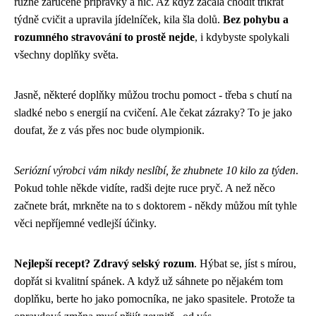
různé zaručené přípravky a nic. Až když začala chodit třikrát
týdně cvičit a upravila jídelníček, kila šla dolů.
Bez pohybu a
rozumného stravování to prostě nejde
, i kdybyste spolykali
všechny doplňky světa.
Jasně, některé doplňky můžou trochu pomoct - třeba s chutí na
sladké nebo s energií na cvičení. Ale čekat zázraky? To je jako
doufat, že z vás přes noc bude olympionik.
Seriózní výrobci vám nikdy neslíbí, že zhubnete 10 kilo za týden
.
Pokud tohle někde vidíte, radši dejte ruce pryč. A než něco
začnete brát, mrkněte na to s doktorem - někdy můžou mít tyhle
věci nepříjemné vedlejší účinky.
Nejlepší recept? Zdravý selský rozum
. Hýbat se, jíst s mírou,
dopřát si kvalitní spánek. A když už sáhnete po nějakém tom
doplňku, berte ho jako pomocníka, ne jako spasitele. Protože ta