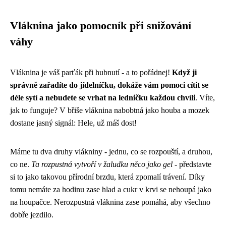
Vláknina jako pomocník při snižování
váhy
Vláknina je váš parťák při hubnutí - a to pořádnej!
Když ji
správně zařadíte do jídelníčku, dokáže vám pomoci cítit se
déle sytí a nebudete se vrhat na ledničku každou chvíli
. Víte,
jak to funguje? V břiše vláknina nabobtná jako houba a mozek
dostane jasný signál: Hele, už máš dost!
Máme tu dva druhy vlákniny - jednu, co se rozpouští, a druhou,
co ne.
Ta rozpustná vytvoří v žaludku něco jako gel
- představte
si to jako takovou přírodní brzdu, která zpomalí trávení. Díky
tomu nemáte za hodinu zase hlad a cukr v krvi se nehoupá jako
na houpačce. Nerozpustná vláknina zase pomáhá, aby všechno
dobře jezdilo.