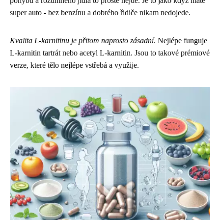
pohybu a rozumného jídla to prostě nejde. Je to jako když máte
super auto - bez benzínu a dobrého řidiče nikam nedojede.
Kvalita L-karnitinu je přitom naprosto zásadní
. Nejlépe funguje
L-karnitin tartrát nebo acetyl L-karnitin. Jsou to takové prémiové
verze, které tělo nejlépe vstřebá a využije.