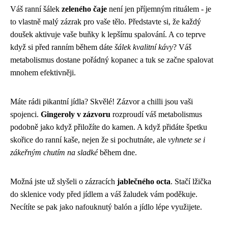
Váš ranní šálek
zeleného čaje
není jen příjemným rituálem - je
to vlastně malý zázrak pro vaše tělo. Představte si, že každý
doušek aktivuje vaše buňky k lepšímu spalování. A co teprve
když si před ranním během dáte
šálek kvalitní kávy
? Váš
metabolismus dostane pořádný kopanec a tuk se začne spalovat
mnohem efektivněji.
Máte rádi pikantní jídla? Skvělé! Zázvor a chilli jsou vaši
spojenci.
Gingeroly v zázvoru
rozproudí váš metabolismus
podobně jako když přiložíte do kamen. A když přidáte špetku
skořice do ranní kaše, nejen že si pochutnáte, ale
vyhnete se i
zákeřným chutím na sladké
během dne.
Možná jste už slyšeli o zázracích
jablečného octa
. Stačí lžička
do sklenice vody před jídlem a váš žaludek vám poděkuje.
Necítíte se pak jako nafouknutý balón a jídlo lépe využijete.