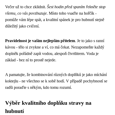
Večer už to chce zklidnit.
Šest hodin před spaním řekněte stop
všemu, co vás povzbuzuje
. Místo toho vsaďte na hořčík -
pomůže vám lépe spát, a kvalitní spánek je pro hubnutí stejně
důležitý jako cvičení.
Pravidelnost je vaším nejlepším přítelem
. Je to jako s ranní
kávou - tělo si zvykne a ví, co má čekat. Nezapomeňte každý
doplněk pořádně zapít vodou, alespoň čtvrtlitrem. Voda je
základ - bez ní to prostě nejede.
A pamatujte, že kombinování různých doplňků je jako míchání
koktejlu - ne všechno se k sobě hodí. V případě pochybností se
radši poraďte s někým, kdo tomu rozumí.
Výběr kvalitního doplňku stravy na
hubnutí