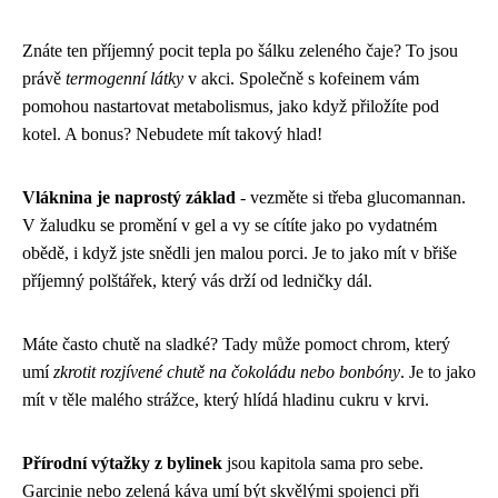
Znáte ten příjemný pocit tepla po šálku zeleného čaje? To jsou
právě
termogenní látky
v akci. Společně s kofeinem vám
pomohou nastartovat metabolismus, jako když přiložíte pod
kotel. A bonus? Nebudete mít takový hlad!
Vláknina je naprostý základ
- vezměte si třeba glucomannan.
V žaludku se promění v gel a vy se cítíte jako po vydatném
obědě, i když jste snědli jen malou porci. Je to jako mít v břiše
příjemný polštářek, který vás drží od ledničky dál.
Máte často chutě na sladké? Tady může pomoct chrom, který
umí
zkrotit rozjívené chutě na čokoládu nebo bonbóny
. Je to jako
mít v těle malého strážce, který hlídá hladinu cukru v krvi.
Přírodní výtažky z bylinek
jsou kapitola sama pro sebe.
Garcinie nebo zelená káva umí být skvělými spojenci při