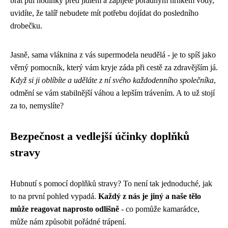
brát půl hodinky před jídlem a zapijete pořádným hrnkem vody,
uvidíte, že talíř nebudete mít potřebu dojídat do posledního
drobečku.
Jasně, sama vláknina z vás supermodela neudělá - je to spíš jako
věrný pomocník, který vám kryje záda při cestě za zdravějším já.
Když si ji oblíbíte a uděláte z ní svého každodenního společníka
,
odmění se vám stabilnější váhou a lepším trávením. A to už stojí
za to, nemyslíte?
Bezpečnost a vedlejší účinky doplňků
stravy
Hubnutí s pomocí doplňků stravy? To není tak jednoduché, jak
to na první pohled vypadá.
Každý z nás je jiný a naše tělo
může reagovat naprosto odlišně
- co pomůže kamarádce,
může nám způsobit pořádné trápení.