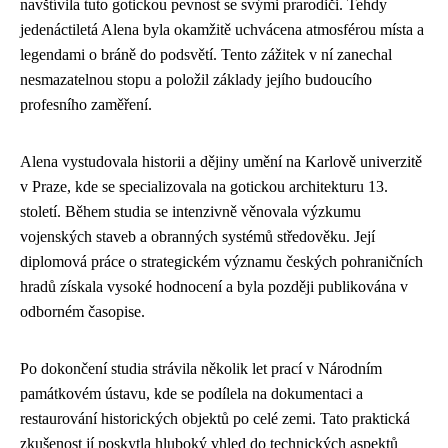
navštívila tuto gotickou pevnost se svými prarodiči. Tehdy
jedenáctiletá Alena byla okamžitě uchvácena atmosférou místa a
legendami o bráně do podsvětí. Tento zážitek v ní zanechal
nesmazatelnou stopu a položil základy jejího budoucího
profesního zaměření.
Alena vystudovala historii a dějiny umění na Karlově univerzitě
v Praze, kde se specializovala na gotickou architekturu 13.
století. Během studia se intenzivně věnovala výzkumu
vojenských staveb a obranných systémů středověku. Její
diplomová práce o strategickém významu českých pohraničních
hradů získala vysoké hodnocení a byla později publikována v
odborném časopise.
Po dokončení studia strávila několik let prací v Národním
památkovém ústavu, kde se podílela na dokumentaci a
restaurování historických objektů po celé zemi. Tato praktická
zkušenost jí poskytla hluboký vhled do technických aspektů