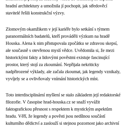
hradní architektury a umožnila jí pochopit, jak středověcí
stavitelé řešili konstrukční výzvy.
Zlomovým okamžikem v její kariéře bylo setkání s týmem
paranormálních badatelů, kteří prováděli výzkum na hradě
Houska. Alena k nim přistupovala zpočátku se zdravou skepsí,
ale současně s otevřenou myslí vědce. Uvědomila si, že mezi
historickými fakty a lidovými pověstmi existuje fascinující
prostor, který stojí za zkoumání. Nepřijala nekriticky
nadpřirozené výklady, ale začala zkoumat, jak legendy vznikaly,
vyvíjely se a ovlivňovaly vnímání historických míst.
Toto interdisciplinární myšlení se stalo základem její redaktorské
filozofie. V časopise hrad-houska.cz se snaží vyvážit
faktografickou přesnost s respektem k mystickým aspektům
hradu. Věří, že legendy a pověsti jsou nedílnou součástí
kulturního dědictví a zaslouží si stejnou pozornost jako archivní