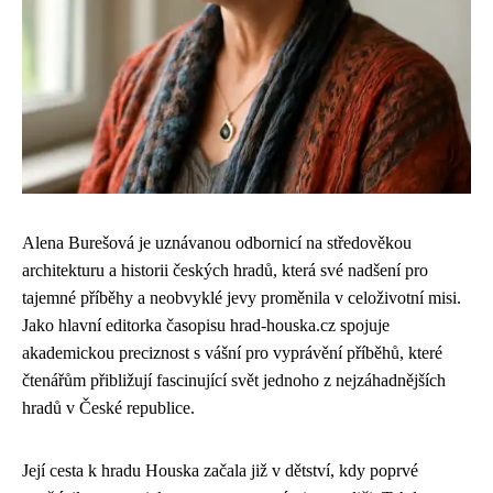
Alena Burešová je uznávanou odbornicí na středověkou
architekturu a historii českých hradů, která své nadšení pro
tajemné příběhy a neobvyklé jevy proměnila v celoživotní misi.
Jako hlavní editorka časopisu hrad-houska.cz spojuje
akademickou preciznost s vášní pro vyprávění příběhů, které
čtenářům přibližují fascinující svět jednoho z nejzáhadnějších
hradů v České republice.
Její cesta k hradu Houska začala již v dětství, kdy poprvé