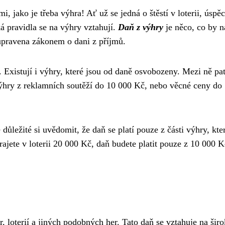
 jako je třeba výhra! Ať už se jedná o štěstí v loterii, úspě
ká pravidla se na výhry vztahují.
Daň z výhry
je něco, co by n
upravena zákonem o dani z příjmů.
 Existují i výhry, které jsou od daně osvobozeny. Mezi ně pat
výhry z reklamních soutěží do 10 000 Kč, nebo věcné ceny do
 důležité si uvědomit, že daň se platí pouze z části výhry, kte
ajete v loterii 20 000 Kč, daň budete platit pouze z 10 000 K
, loterií a jiných podobných her. Tato daň se vztahuje na šir