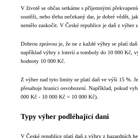
V životě se občas setkáme s příjemnými překvapeními,
soutěži, nebo třeba nečekaný dar, je dobré vědět, ja
nemělo zaskočit. V České republice je daň z výher 
Dobrou zprávou je, že ne z každé výhry se platí daň.
například výhry z loterií a tomboly do 10 000 Kč, 
hodnoty 10 000 Kč.
Z výher nad tyto limity se platí daň ve výši 15 %. Je
přesahuje hranici osvobození. Například, pokud vyhr
000 Kč - 10 000 Kč = 10 000 Kč).
Typy výher podléhající dani
V České republice platí daň z výhry z hazardních her