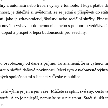
ýhry z automatů nebo třeba i výhry v tombole. I když platba d
ost, je důležité si uvědomit, že se jedná o příspěvek do stát
tí, jako je zdravotnictví, školství nebo sociální služby. Předst
em nového vybavení do nemocnice nebo s podporou vzdělávací
 dopad a přispět k lepší budoucnosti pro všechny.
sou osvobozeny od daně z příjmu. To znamená, že si výherci 
tarat o složité daňové povinnosti. Mezi tyto
osvobozené výhr
ných společnostmi s licencí v České republice.
a celá výhra je jen a jen vaše! Můžete si splnit své sny, cestova
uží. A co je nejlepší, nemusíte se o nic starat. Stačí si užít t
te.