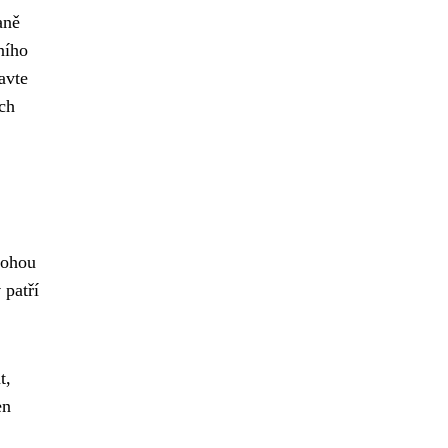
aně
ního
avte
ch
mohou
y
patří
t,
en