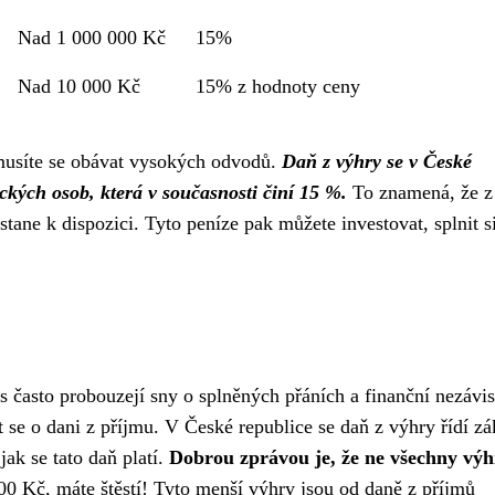
Nad 1 000 000 Kč
15%
Nad 10 000 Kč
15% z hodnoty ceny
emusíte se obávat vysokých odvodů.
Daň z výhry se v České
ických osob, která v současnosti činí 15 %.
To znamená, že z
ane k dispozici. Tyto peníze pak můžete investovat, splnit s
s často probouzejí sny o splněných přáních a finanční nezávisl
at se o dani z příjmu. V České republice se daň z výhry řídí 
jak se tato daň platí.
Dobrou zprávou je, že ne všechny výh
0 Kč, máte štěstí! Tyto menší výhry jsou od daně z příjmů