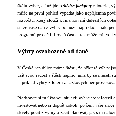
škálu výher, ať už jde o
štědré jackpoty
z loterie, v
může na první pohled vypadat jako nepříjemná povinn
rozpočtu, který slouží k financování důležitých oblas
si, že vaše daň z výhry pomůže například s nákup
programů pro děti. I malá částka tak může mít velký
Výhry osvobozené od daně
V České republice máme štěstí, že některé výhry j
užít svou radost a štěstí naplno, aniž by se museli s
například výhry z loterií a sázkových her provozova
Představte si tu úžasnou situaci: vyhrajete v loterii 
investovat nebo si dopřát cokoli, po čem vaše srdce to
skvělý pocit z výhry a začít plánovat, jak s ní naloží