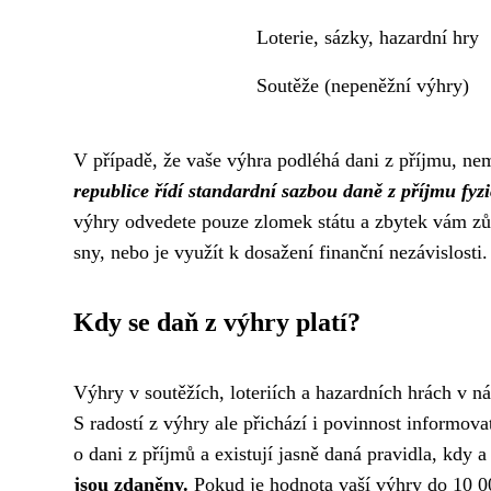
Loterie, sázky, hazardní hry
Soutěže (nepeněžní výhry)
V případě, že vaše výhra podléhá dani z příjmu, n
republice řídí standardní sazbou daně z příjmu fyz
výhry odvedete pouze zlomek státu a zbytek vám zůst
sny, nebo je využít k dosažení finanční nezávislosti.
Kdy se daň z výhry platí?
Výhry v soutěžích, loteriích a hazardních hrách v ná
S radostí z výhry ale přichází i povinnost informov
o dani z příjmů a existují jasně daná pravidla, kdy a 
jsou zdaněny.
Pokud je hodnota vaší výhry do 10 00