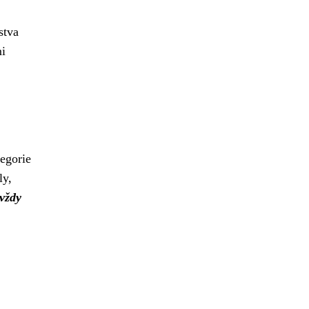
stva
mi
egorie
ly,
 vždy