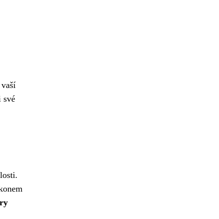
 vaší
i své
osti.
zákonem
ry