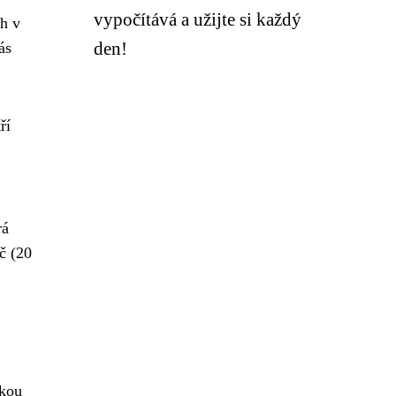
vypočítává a užijte si každý
ch v
den!
ás
ří
rá
č (20
okou