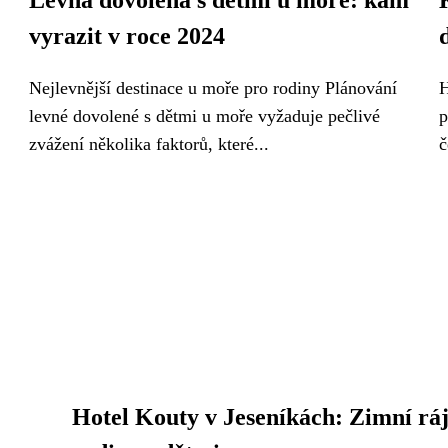
Levná dovolená s dětmi u moře: kam
vyrazit v roce 2024
Nejlevnější destinace u moře pro rodiny Plánování
H
levné dovolené s dětmi u moře vyžaduje pečlivé
p
zvážení několika faktorů, které...
č
Hotel Kouty v Jeseníkách: Zimní ráj