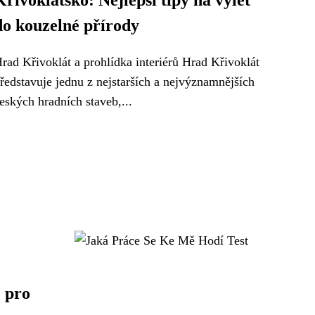
Křivoklátsko: Nejlepší tipy na výlet
do kouzelné přírody
rad Křivoklát a prohlídka interiérů Hrad Křivoklát
ředstavuje jednu z nejstarších a nejvýznamnějších
eských hradních staveb,...
 pro