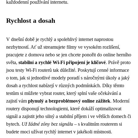
každodenní používání internetu.
Rychlost a dosah
V dnešní době je rychlý a spolehlivý internet naprostou
nezbytností. Ať už streamujete filmy ve vysokém rozlišení,
pracujete z domova nebo se jen chcete ponořit do online herního
světa,
stabilní a rychlé Wi-Fi připojení je klíčové
. Právě proto
jsou testy Wi-Fi routerů tak důležité. Poskytují cenné informace
o tom, jak si jednotlivé modely poradí s náročnými úkoly a jaký
dosah a rychlost nabízejí v různých podmínkách. Díky těmto
testům si můžete vybrat router, který splní vaše očekávání a
zajistí vám
plynulý a bezproblémový online zážitek
. Moderní
routery disponují technologiemi, které dokáží optimalizovat
signál a zajistit jeho silný a stabilní příjem i ve větších domech či
bytech.
Už žádné zóny bez signálu
– s kvalitním routerem si
budete moci užívat rychlý internet v jakékoli místnosti.