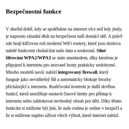
Bezpečnostní funkce
V dnešní době, kdy se spoléháme na internet více než kdy jindy,
je naprosto zásadní dbát na bezpečnost naší domácí sítě. A právě
zde hrají klíčovou roli moderní WiFi routery, které jsou doslova
nabité funkcemi chránícími naše data a soukromí.
Silné
šifrování WPA2/WPA3
se stalo standardem, díky kterému je
připojení k internetu pro nezvané hosty prakticky nedobytné.
Mnoho modelů navíc nabízí
integrovaný firewall
, který
funguje jako neviditelný štít a automaticky blokuje hrozby
přicházející z internetu.
Rodičovská kontrola
je další skvělou
funkcí, která umožňuje nastavit časové limity pro přístup k
internetu nebo zablokovat nevhodný obsah pro děti. Díky těmto
funkcím si můžeme být jisti, že naše rodina je online v bezpečí a
že si můžeme naplno užívat všech výhod, které internet nabízí.