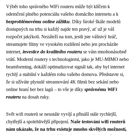
Výběr toho správného WiFi routeru může být klíčem k
odemčení plného potenciálu vašeho domácího internetu a k
bezproblémovému online zážitku
. Díky široké škále modelů
dostupných na trhu si každý najde ten pravý, ať už je váš
rozpočet jakýkoli. Nezáleží na tom, jestli jste vášnivý hráč,
streamujete filmy ve vysokém rozlišení nebo jen procházíte
internet,
investice do kvalitního routeru
se vám mnohonásobně
vrátí. Moderní routery s technologiemi, jako je MU-MIMO nebo
beamforming, dokáží optimalizovat signál tak, aby byl internet
rychlý a stabilní v každém rohu vašeho domova. Představte si,
že si užíváte plynulé streamování 4K filmů bez sekání nebo
online hraní her bez lagů – to vše je díky
správnému WiFi
routeru
na dosah ruky.
Svět wifi routerů se neustále vyvíjí a přináší stále rychlejší,
chytřejší a spolehlivější připojení.
Naše testování wifi routerů
nám ukázalo, že na trhu existuje mnoho skvělých možností,