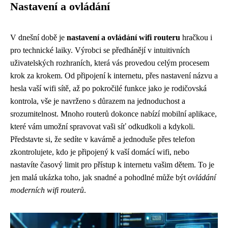
Nastavení a ovládání
V dnešní době je
nastavení a ovládání wifi routeru
hračkou i
pro technické laiky. Výrobci se předhánějí v intuitivních
uživatelských rozhraních, která vás provedou celým procesem
krok za krokem. Od připojení k internetu, přes nastavení názvu a
hesla vaší wifi sítě, až po pokročilé funkce jako je rodičovská
kontrola, vše je navrženo s důrazem na jednoduchost a
srozumitelnost. Mnoho routerů dokonce nabízí mobilní aplikace,
které vám umožní spravovat vaši síť odkudkoli a kdykoli.
Představte si, že sedíte v kavárně a jednoduše přes telefon
zkontrolujete, kdo je připojený k vaší domácí wifi, nebo
nastavíte časový limit pro přístup k internetu vašim dětem. To je
jen malá ukázka toho, jak snadné a pohodlné může být
ovládání
moderních wifi routerů
.