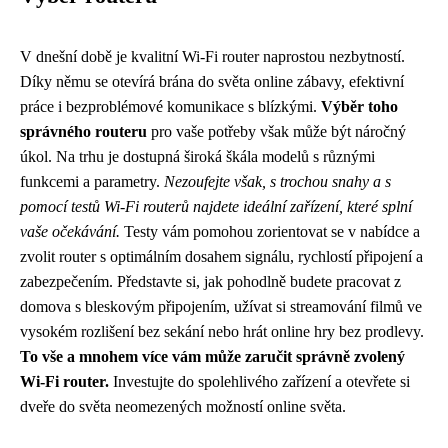
V dnešní době je kvalitní Wi-Fi router naprostou nezbytností.
Díky němu se otevírá brána do světa online zábavy, efektivní
práce i bezproblémové komunikace s blízkými.
Výběr toho
správného routeru
pro vaše potřeby však může být náročný
úkol. Na trhu je dostupná široká škála modelů s různými
funkcemi a parametry.
Nezoufejte však, s trochou snahy a s
pomocí testů Wi-Fi routerů najdete ideální zařízení, které splní
vaše očekávání.
Testy vám pomohou zorientovat se v nabídce a
zvolit router s optimálním dosahem signálu, rychlostí připojení a
zabezpečením. Představte si, jak pohodlně budete pracovat z
domova s bleskovým připojením, užívat si streamování filmů ve
vysokém rozlišení bez sekání nebo hrát online hry bez prodlevy.
To vše a mnohem více vám může zaručit správně zvolený
Wi-Fi router.
Investujte do spolehlivého zařízení a otevřete si
dveře do světa neomezených možností online světa.