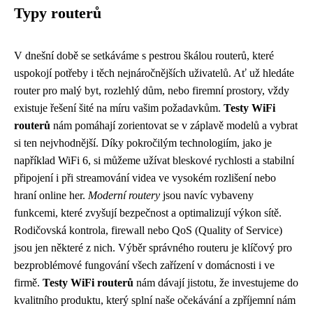
Typy routerů
V dnešní době se setkáváme s pestrou škálou routerů, které
uspokojí potřeby i těch nejnáročnějších uživatelů. Ať už hledáte
router pro malý byt, rozlehlý dům, nebo firemní prostory, vždy
existuje řešení šité na míru vašim požadavkům.
Testy WiFi
routerů
nám pomáhají zorientovat se v záplavě modelů a vybrat
si ten nejvhodnější. Díky pokročilým technologiím, jako je
například WiFi 6, si můžeme užívat bleskové rychlosti a stabilní
připojení i při streamování videa ve vysokém rozlišení nebo
hraní online her.
Moderní routery
jsou navíc vybaveny
funkcemi, které zvyšují bezpečnost a optimalizují výkon sítě.
Rodičovská kontrola, firewall nebo QoS (Quality of Service)
jsou jen některé z nich. Výběr správného routeru je klíčový pro
bezproblémové fungování všech zařízení v domácnosti i ve
firmě.
Testy WiFi routerů
nám dávají jistotu, že investujeme do
kvalitního produktu, který splní naše očekávání a zpříjemní nám