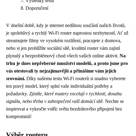
Výsledky testů
Doporučení
V dnešní době, kdy je internet nedílnou součástí našich životů,
je spolehlivý a rychlý Wi-Fi router naprostou nezbytností. Ať už
streamujete filmy ve vysokém rozlišení, pracujete z domova,
nebo si jen prohlížíte sociální sítě, kvalitní router vám zajistí
plynulý a bezproblémový chod všech vašich online aktivit.
Na
trhu je dnes nepřeberné množství modelů, a proto jsme pro
vás otestovali ty nejzajímavější a přinášíme vám jejich
srovnání.
Díky našemu testu Wi-Fi routerů si snadno vyberete
ten pravý model, který splní vaše individuální potřeby a
požadavky.
Zjistíte, které routery excelují v rychlosti, dosahu
signálu, nebo třeba v zabezpečení vaší domácí sítě.
Nechte se
inspirovat a vykročte vstříc světu bezdrátového připojení bez
kompromisů!
Výběr routeru