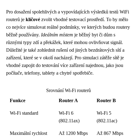
Pro dosažení spolehlivých a vypovídajících výsledků testů WiFi
routerů je
klíčové
zvolit vhodné testovací prostředí. To by mělo
co nejvíce simulovat reálné podmínky, ve kterých budou routery
běžně používány.
Ideálním místem
je běžný byt či dům s
různými typy zdí a překážek, které mohou ovlivňovat signál.
Důležité je také zohlednit rušení od jiných bezdrátových sítí a
zařízení, které se v okolí nacházejí. Pro simulaci zátěže sítě je
vhodné zapojit do testování více zařízení najednou, jako jsou
počítače, telefony, tablety a chytré spotřebiče.
Srovnání Wi-Fi routerů
Funkce
Router A
Router B
Wi-Fi standard
Wi-Fi 6
Wi-Fi 5
(802.11ax)
(802.11ac)
Maximální rychlost
Až 1200 Mbps
Až 867 Mbps