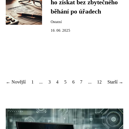
ho získat bez zbytečného
běhání po úřadech
Ostatní
16. 06. 2025
← Novější
1
...
3
4
5
6
7
...
12
Starší →