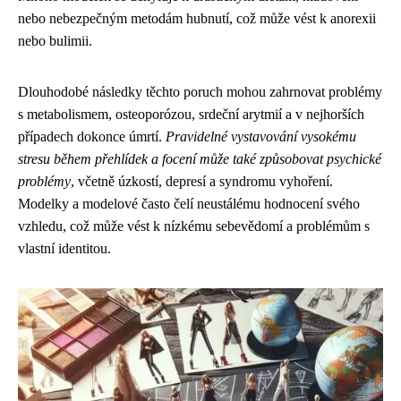
nebo nebezpečným metodám hubnutí, což může vést k anorexii
nebo bulimii.
Dlouhodobé následky těchto poruch mohou zahrnovat problémy
s metabolismem, osteoporózou, srdeční arytmií a v nejhorších
případech dokonce úmrtí.
Pravidelné vystavování vysokému
stresu během přehlídek a focení může také způsobovat psychické
problémy
, včetně úzkostí, depresí a syndromu vyhoření.
Modelky a modelové často čelí neustálému hodnocení svého
vzhledu, což může vést k nízkému sebevědomí a problémům s
vlastní identitou.