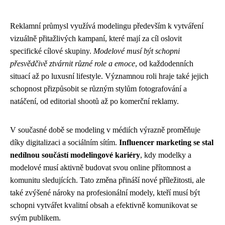
Reklamní průmysl využívá modelingu především k vytváření
vizuálně přitažlivých kampaní, které mají za cíl oslovit
specifické cílové skupiny.
Modelové musí být schopni
přesvědčivě ztvárnit různé role a emoce
, od každodenních
situací až po luxusní lifestyle. Významnou roli hraje také jejich
schopnost přizpůsobit se různým stylům fotografování a
natáčení, od editorial shootů až po komerční reklamy.
V současné době se modeling v médiích výrazně proměňuje
díky digitalizaci a sociálním sítím.
Influencer marketing se stal
nedílnou součástí modelingové kariéry
, kdy modelky a
modelové musí aktivně budovat svou online přítomnost a
komunitu sledujících. Tato změna přináší nové příležitosti, ale
také zvýšené nároky na profesionální modely, kteří musí být
schopni vytvářet kvalitní obsah a efektivně komunikovat se
svým publikem.