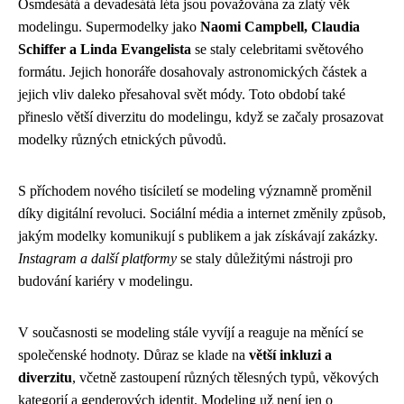
Osmdesátá a devadesátá léta jsou považována za zlatý věk
modelingu. Supermodelky jako
Naomi Campbell, Claudia
Schiffer a Linda Evangelista
se staly celebritami světového
formátu. Jejich honoráře dosahovaly astronomických částek a
jejich vliv daleko přesahoval svět módy. Toto období také
přineslo větší diverzitu do modelingu, když se začaly prosazovat
modelky různých etnických původů.
S příchodem nového tisíciletí se modeling významně proměnil
díky digitální revoluci. Sociální média a internet změnily způsob,
jakým modelky komunikují s publikem a jak získávají zakázky.
Instagram a další platformy
se staly důležitými nástroji pro
budování kariéry v modelingu.
V současnosti se modeling stále vyvíjí a reaguje na měnící se
společenské hodnoty. Důraz se klade na
větší inkluzi a
diverzitu
, včetně zastoupení různých tělesných typů, věkových
kategorií a genderových identit. Modeling už není jen o