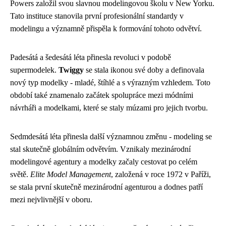
Powers založil svou slavnou modelingovou školu v New Yorku.
Tato instituce stanovila první profesionální standardy v
modelingu a významně přispěla k formování tohoto odvětví.
Padesátá a šedesátá léta přinesla revoluci v podobě
supermodelek.
Twiggy
se stala ikonou své doby a definovala
nový typ modelky - mladé, štíhlé a s výrazným vzhledem. Toto
období také znamenalo začátek spolupráce mezi módními
návrháři a modelkami, které se staly múzami pro jejich tvorbu.
Sedmdesátá léta přinesla další významnou změnu - modeling se
stal skutečně globálním odvětvím. Vznikaly mezinárodní
modelingové agentury a modelky začaly cestovat po celém
světě.
Elite Model Management
, založená v roce 1972 v Paříži,
se stala první skutečně mezinárodní agenturou a dodnes patří
mezi nejvlivnější v oboru.