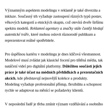
Významným aspektem modelingu v reklamě je také diverzita a
inkluze. Současný trh vyžaduje zastoupení různých typů postav,
věkových kategorií a etnických skupin, což otevírá dveře širšímu
spektru modelů.
Reklamní agentury a značky stále častěji hledají
autentické tváře
, které mohou oslovit různorodé publikum a
reprezentovat reálné spotřebitele.
Pro úspěšnou kariéru v modelingu je dnes klíčová všestrannost.
Modelové musí zvládat jak klasické focení pro tištěná média, tak
natáčení videí pro digitální platformy.
Důležitou součástí jejich
práce je také účast na módních přehlídkách a prezentačních
akcích
, kde představují nejnovější kolekce a produkty.
Modeling vyžaduje profesionální přístup, flexibilitu a schopnost
rychle se adaptovat na měnící se požadavky klientů.
V neposlední řadě je třeba zmínit význam vzdělávání a osobního