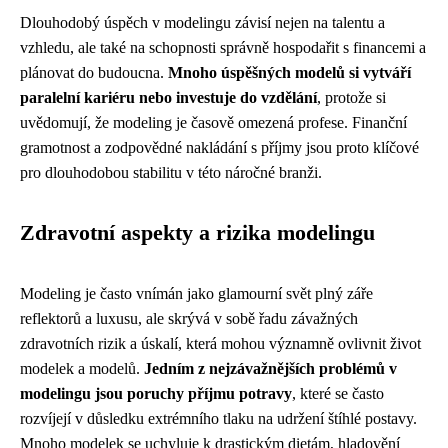
Dlouhodobý úspěch v modelingu závisí nejen na talentu a
vzhledu, ale také na schopnosti správně hospodařit s financemi a
plánovat do budoucna.
Mnoho úspěšných modelů si vytváří
paralelní kariéru nebo investuje do vzdělání
, protože si
uvědomují, že modeling je časově omezená profese. Finanční
gramotnost a zodpovědné nakládání s příjmy jsou proto klíčové
pro dlouhodobou stabilitu v této náročné branži.
Zdravotní aspekty a rizika modelingu
Modeling je často vnímán jako glamourní svět plný záře
reflektorů a luxusu, ale skrývá v sobě řadu závažných
zdravotních rizik a úskalí, která mohou významně ovlivnit život
modelek a modelů.
Jedním z nejzávažnějších problémů v
modelingu jsou poruchy příjmu potravy
, které se často
rozvíjejí v důsledku extrémního tlaku na udržení štíhlé postavy.
Mnoho modelek se uchyluje k drastickým dietám, hladovění