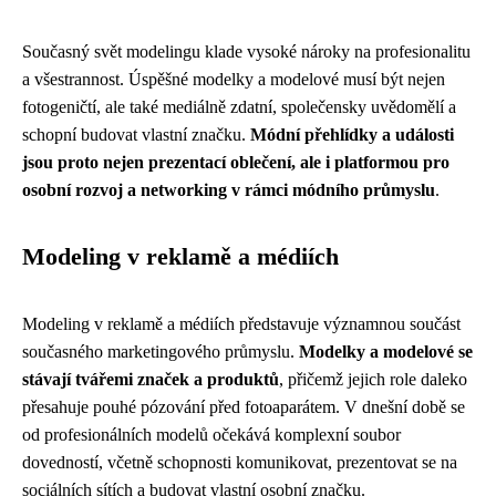
Současný svět modelingu klade vysoké nároky na profesionalitu
a všestrannost. Úspěšné modelky a modelové musí být nejen
fotogeničtí, ale také mediálně zdatní, společensky uvědomělí a
schopní budovat vlastní značku.
Módní přehlídky a události
jsou proto nejen prezentací oblečení, ale i platformou pro
osobní rozvoj a networking v rámci módního průmyslu
.
Modeling v reklamě a médiích
Modeling v reklamě a médiích představuje významnou součást
současného marketingového průmyslu.
Modelky a modelové se
stávají tvářemi značek a produktů
, přičemž jejich role daleko
přesahuje pouhé pózování před fotoaparátem. V dnešní době se
od profesionálních modelů očekává komplexní soubor
dovedností, včetně schopnosti komunikovat, prezentovat se na
sociálních sítích a budovat vlastní osobní značku.