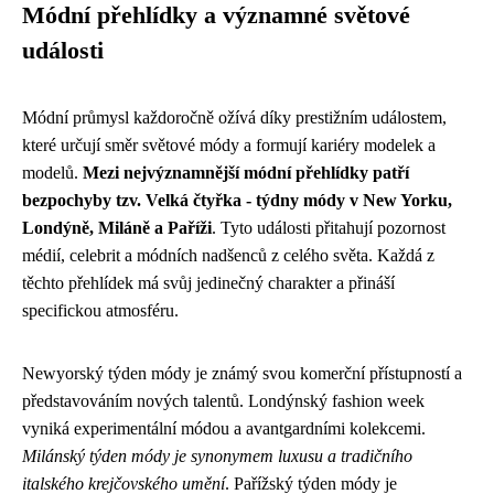
Módní přehlídky a významné světové
události
Módní průmysl každoročně ožívá díky prestižním událostem,
které určují směr světové módy a formují kariéry modelek a
modelů.
Mezi nejvýznamnější módní přehlídky patří
bezpochyby tzv. Velká čtyřka - týdny módy v New Yorku,
Londýně, Miláně a Paříži
. Tyto události přitahují pozornost
médií, celebrit a módních nadšenců z celého světa. Každá z
těchto přehlídek má svůj jedinečný charakter a přináší
specifickou atmosféru.
Newyorský týden módy je známý svou komerční přístupností a
představováním nových talentů. Londýnský fashion week
vyniká experimentální módou a avantgardními kolekcemi.
Milánský týden módy je synonymem luxusu a tradičního
italského krejčovského umění
. Pařížský týden módy je