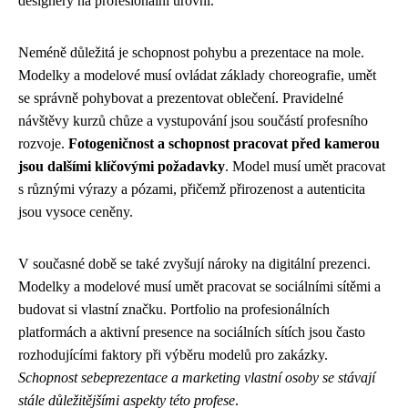
designéry na profesionální úrovni.
Neméně důležitá je schopnost pohybu a prezentace na mole.
Modelky a modelové musí ovládat základy choreografie, umět
se správně pohybovat a prezentovat oblečení. Pravidelné
návštěvy kurzů chůze a vystupování jsou součástí profesního
rozvoje.
Fotogeničnost a schopnost pracovat před kamerou
jsou dalšími klíčovými požadavky
. Model musí umět pracovat
s různými výrazy a pózami, přičemž přirozenost a autenticita
jsou vysoce ceněny.
V současné době se také zvyšují nároky na digitální prezenci.
Modelky a modelové musí umět pracovat se sociálními sítěmi a
budovat si vlastní značku. Portfolio na profesionálních
platformách a aktivní presence na sociálních sítích jsou často
rozhodujícími faktory při výběru modelů pro zakázky.
Schopnost sebeprezentace a marketing vlastní osoby se stávají
stále důležitějšími aspekty této profese
.