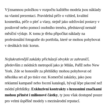
Významnou položkou v rozpočtu každého modela jsou náklady
na vlastní prezentaci. Pravidelná péče o vzhled, kvalitní
kosmetika, péče o pleť a vlasy, stejně jako udržování postavy v
posilovně nebo pomocí osobního trenéra, představují nemalé
měsíční výdaje. K tomu je třeba připočítat náklady na
profesionální fotografie do portfolia, které se mohou pohybovat
v desítkách tisíc korun.
Nejlukrativnější zakázky přicházejí obvykle ze zahraničí
,
především z módních metropolí jako je Milán, Paříž nebo New
York. Zde se honoráře za přehlídky mohou pohybovat od
několika set až po tisíce eur. Komerční zakázky, jako jsou
reklamní kampaně nebo focení katalogů, bývají lépe placené než
módní přehlídky.
Exkluzivní kontrakty s luxusními značkami
mohou přinést i milionové částky
, ty jsou však dostupné pouze
pro velmi úspěšné modely s mezinárodní reputací.