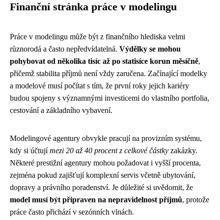
Finanční stránka práce v modelingu
Práce v modelingu může být z finančního hlediska velmi
různorodá a často nepředvídatelná.
Výdělky se mohou
pohybovat od několika tisíc až po statisíce korun měsíčně
,
přičemž stabilita příjmů není vždy zaručena. Začínající modelky
a modelové musí počítat s tím, že první roky jejich kariéry
budou spojeny s významnými investicemi do vlastního portfolia,
cestování a základního vybavení.
Modelingové agentury obvykle pracují na provizním systému,
kdy si účtují
mezi 20 až 40 procent z celkové částky
zakázky.
Některé prestižní agentury mohou požadovat i vyšší procenta,
zejména pokud zajišťují komplexní servis včetně ubytování,
dopravy a právního poradenství. Je důležité si uvědomit, že
model musí být připraven na nepravidelnost příjmů
, protože
práce často přichází v sezónních vlnách.