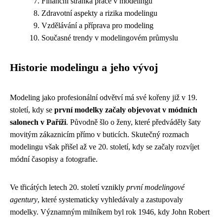
Finanční stránka práce v modelingu
Zdravotní aspekty a rizika modelingu
Vzdělávání a příprava pro modeling
Současné trendy v modelingovém průmyslu
Historie modelingu a jeho vývoj
Modeling jako profesionální odvětví má své kořeny již v 19.
století, kdy se
první modelky začaly objevovat v módních
salonech v Paříži
. Původně šlo o ženy, které předváděly šaty
movitým zákaznicím přímo v buticích. Skutečný rozmach
modelingu však přišel až ve 20. století, kdy se začaly rozvíjet
módní časopisy a fotografie.
Ve třicátých letech 20. století vznikly
první modelingové
agentury
, které systematicky vyhledávaly a zastupovaly
modelky. Významným milníkem byl rok 1946, kdy John Robert