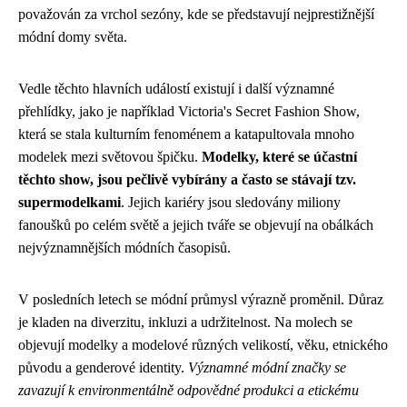
považován za vrchol sezóny, kde se představují nejprestižnější
módní domy světa.
Vedle těchto hlavních událostí existují i další významné
přehlídky, jako je například Victoria's Secret Fashion Show,
která se stala kulturním fenoménem a katapultovala mnoho
modelek mezi světovou špičku.
Modelky, které se účastní
těchto show, jsou pečlivě vybírány a často se stávají tzv.
supermodelkami
. Jejich kariéry jsou sledovány miliony
fanoušků po celém světě a jejich tváře se objevují na obálkách
nejvýznamnějších módních časopisů.
V posledních letech se módní průmysl výrazně proměnil. Důraz
je kladen na diverzitu, inkluzi a udržitelnost. Na molech se
objevují modelky a modelové různých velikostí, věku, etnického
původu a genderové identity.
Významné módní značky se
zavazují k environmentálně odpovědné produkci a etickému