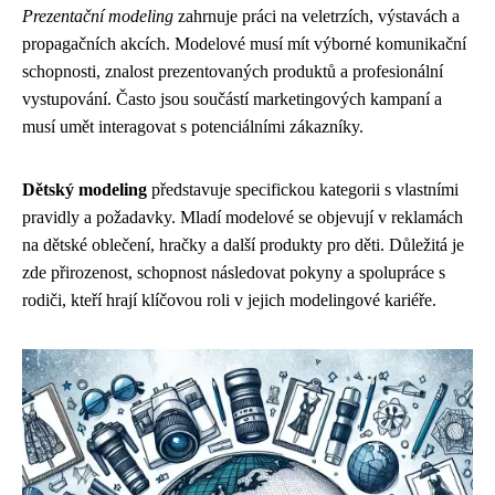
Prezentační modeling
zahrnuje práci na veletrzích, výstavách a
propagačních akcích. Modelové musí mít výborné komunikační
schopnosti, znalost prezentovaných produktů a profesionální
vystupování. Často jsou součástí marketingových kampaní a
musí umět interagovat s potenciálními zákazníky.
Dětský modeling
představuje specifickou kategorii s vlastními
pravidly a požadavky. Mladí modelové se objevují v reklamách
na dětské oblečení, hračky a další produkty pro děti. Důležitá je
zde přirozenost, schopnost následovat pokyny a spolupráce s
rodiči, kteří hrají klíčovou roli v jejich modelingové kariéře.