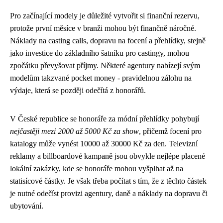
Pro začínající modely je důležité vytvořit si finanční rezervu,
protože první měsíce v branži mohou být finančně náročné.
Náklady na casting calls, dopravu na focení a přehlídky, stejně
jako investice do základního šatníku pro castingy, mohou
zpočátku převyšovat příjmy. Některé agentury nabízejí svým
modelům takzvané pocket money - pravidelnou zálohu na
výdaje, která se později odečítá z honorářů.
V České republice se honoráře za módní přehlídky pohybují
nejčastěji mezi 2000 až 5000 Kč za show
, přičemž focení pro
katalogy může vynést 10000 až 30000 Kč za den. Televizní
reklamy a billboardové kampaně jsou obvykle nejlépe placené
lokální zakázky, kde se honoráře mohou vyšplhat až na
statisícové částky. Je však třeba počítat s tím, že z těchto částek
je nutné odečíst provizi agentury, daně a náklady na dopravu či
ubytování.