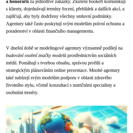
a honorářů
za jednotlivé zakázky. Zkušení bookeři komunikují
s klienty, dojednávají termíny focení, přehlídek a dalších akcí, a
zajišťují, aby byly dodrženy všechny smluvní podmínky.
Agentury také často poskytují svým modelům právní ochranu a
poradenství v oblasti finančního managementu.
V dnešní době se modelingové agentury významně podílejí na
budování osobní značky modelů
prostřednictvím sociálních
médií. Pomáhají s tvorbou obsahu, správou profilů a
strategickým plánováním online prezentace. Mnohé agentury
také nabízejí svým modelům podporu v oblasti zdravého
životního stylu, včetně konzultací s nutričními specialisty a
osobními trenéry.