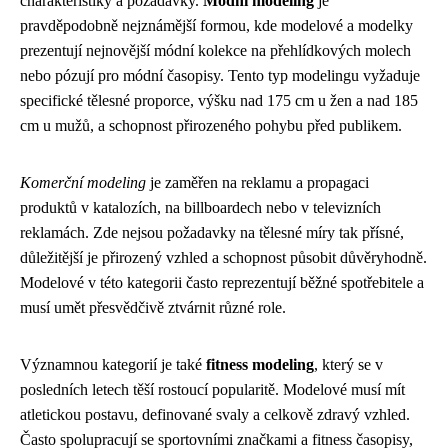
charakteristiky a požadavky.
Módní modeling
je
pravděpodobně nejznámější formou, kde modelové a modelky
prezentují nejnovější módní kolekce na přehlídkových molech
nebo pózují pro módní časopisy. Tento typ modelingu vyžaduje
specifické tělesné proporce, výšku nad 175 cm u žen a nad 185
cm u mužů, a schopnost přirozeného pohybu před publikem.
Komerční modeling
je zaměřen na reklamu a propagaci
produktů v katalozích, na billboardech nebo v televizních
reklamách. Zde nejsou požadavky na tělesné míry tak přísné,
důležitější je přirozený vzhled a schopnost působit důvěryhodně.
Modelové v této kategorii často reprezentují běžné spotřebitele a
musí umět přesvědčivě ztvárnit různé role.
Významnou kategorií je také
fitness modeling
, který se v
posledních letech těší rostoucí popularitě. Modelové musí mít
atletickou postavu, definované svaly a celkově zdravý vzhled.
Často spolupracují se sportovními značkami a fitness časopisy,