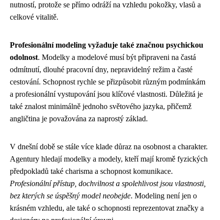
nutností, protože se přímo odráží na vzhledu pokožky, vlasů a
celkové vitalitě.
Profesionální modeling vyžaduje také značnou psychickou
odolnost
. Modelky a modelové musí být připraveni na častá
odmítnutí, dlouhé pracovní dny, nepravidelný režim a časté
cestování. Schopnost rychle se přizpůsobit různým podmínkám
a profesionální vystupování jsou klíčové vlastnosti. Důležitá je
také znalost minimálně jednoho světového jazyka, přičemž
angličtina je považována za naprostý základ.
V dnešní době se stále více klade důraz na osobnost a charakter.
Agentury hledají modelky a modely, kteří mají kromě fyzických
předpokladů také charisma a schopnost komunikace.
Profesionální přístup, dochvilnost a spolehlivost jsou vlastnosti,
bez kterých se úspěšný model neobejde
. Modeling není jen o
krásném vzhledu, ale také o schopnosti reprezentovat značky a