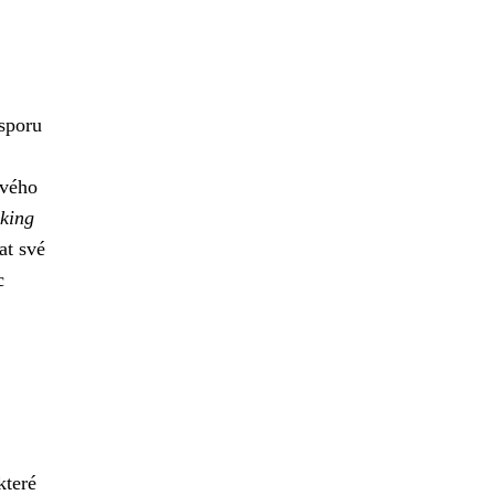
esporu
svého
king
at své
c
které