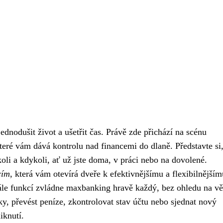
dnodušit život a ušetřit čas. Právě zde přichází na scénu
které vám dává kontrolu nad financemi do dlaně. Představte si
oli a kdykoli, ať už jste doma, v práci nebo na dovolené.
cím
, která vám otevírá dveře k efektivnějšímu a flexibilnějším
kále funkcí zvládne maxbanking hravě každý, bez ohledu na vě
nky, převést peníze, zkontrolovat stav účtu nebo sjednat nový
iknutí.