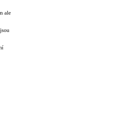
m ale
jsou
ní