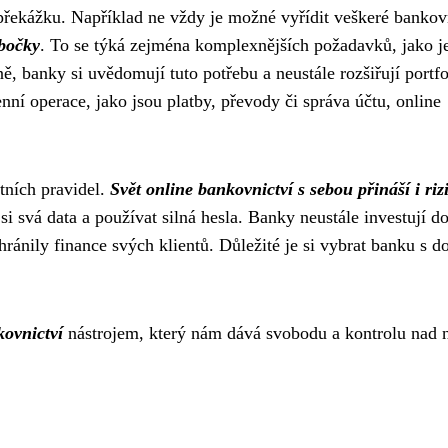
překážku. Například ne vždy je možné vyřídit veškeré bankov
bočky
. To se týká zejména komplexnějších požadavků, jako j
ě, banky si uvědomují tuto potřebu a neustále rozšiřují portfo
ní operace, jako jsou platby, převody či správa účtu, online
tních pravidel.
Svět online bankovnictví s sebou přináší i riz
t si svá data a používat silná hesla. Banky neustále investují d
ránily finance svých klientů. Důležité je si vybrat banku s d
ovnictví
nástrojem, který nám dává svobodu a kontrolu nad 