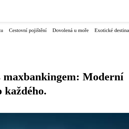
ku
Cestovní pojištění
Dovolená u moře
Exotické destin
 s maxbankingem: Moderní
o každého.