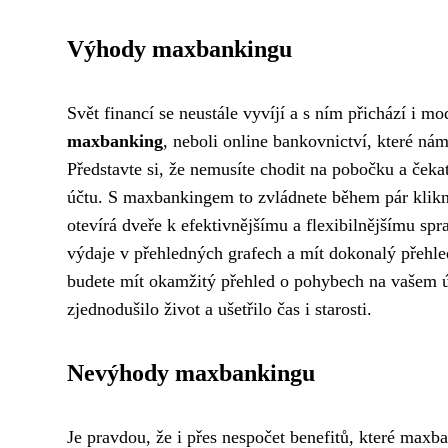
Výhody maxbankingu
Svět financí se neustále vyvíjí a s ním přichází i m
maxbanking
, neboli online bankovnictví, které ná
Představte si, že nemusíte chodit na pobočku a čekat
účtu. S maxbankingem to zvládnete během pár klikn
otevírá dveře k efektivnějšímu a flexibilnějšímu spr
výdaje v přehledných grafech a mít dokonalý přehle
budete mít okamžitý přehled o pohybech na vašem ú
zjednodušilo život a ušetřilo čas i starosti.
Nevýhody maxbankingu
Je pravdou, že i přes nespočet benefitů, které maxbank