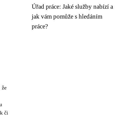
Úřad práce: Jaké služby nabízí a
jak vám pomůže s hledáním
práce?
, že
u
k či