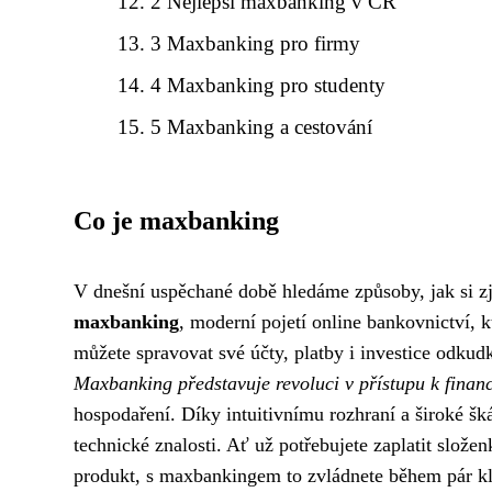
2 Nejlepší maxbanking v ČR
3 Maxbanking pro firmy
4 Maxbanking pro studenty
5 Maxbanking a cestování
Co je maxbanking
V dnešní uspěchané době hledáme způsoby, jak si zje
maxbanking
, moderní pojetí online bankovnictví, 
můžete spravovat své účty, platby i investice odkudk
Maxbanking představuje revoluci v přístupu k finan
hospodaření. Díky intuitivnímu rozhraní a široké š
technické znalosti. Ať už potřebujete zaplatit slože
produkt, s maxbankingem to zvládnete během pár kl