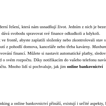
oderní řešení, která nám usnadňují život. Jedním z nich je bez
m dává svobodu spravovat své finance odkudkoli a kdykoli.
 ve frontě, abyste zaplatili složenky nebo zkontrolovali stav 
utí z pohodlí domova, kanceláře nebo třeba kavárny.
Maxban
avování financí. Můžete si nastavit automatické platby, sledov
d o svém rozpočtu. Díky notifikacím do vašeho telefonu naví
čtu. Mnoho lidí si pochvaluje, jak jim
online bankovnictví
ing a online bankovnictví přináší, existují i ​​určité aspekty, 