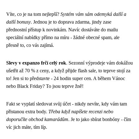
Víte, co je na tom nejlepší?
Systém vám sám odemyká další a
další bonusy
. Jednou je to doprava zdarma, jindy zase
přednostní přístup k novinkám. Navíc dostáváte do mailu
speciální nabídky přímo na míru - žádné obecné spam, ale
přesně to, co vás zajímá.
Slevy v expanzo frčí celý rok
. Sezonní výprodeje vám dokážou
ušetřit až 70 % z ceny, a když přijde flash sale, to teprve stojí za
to! Jen si to představte - 24 hodin super cen. A během Vánoc
nebo Black Friday? To jsou teprve žně!
Fakt se vyplatí sledovat svůj účet - nikdy nevíte, kdy vám tam
přistanou extra body.
Třeba když napíšete recenzi nebo
doporučíte obchod kamarádům
. Je to jako sbírat bonbóny - čím
víc jich máte, tím líp.