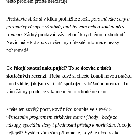
tento problém prostě neexistuje.
Představte si, že si v klidu prohlížíte zboží,
porovnáváte ceny a
parametry různých výrobků, aniž by vám někdo koukal přes
rameno
. Žádný prodavač vás nehoní k rychlému rozhodnutí.
Navíc máte k dispozici všechny důležité informace hezky
pohromadě.
Co říkají ostatní nakupující? To se dozvíte z tisíců
skutečných recenzí
. Třeba když si chcete koupit novou pračku,
hned vidíte, jak jsou s ní lidé spokojení v běžném provozu. To
vám žádný prodejce v kamenném obchodě neřekne.
Znáte ten skvělý pocit, když něco koupíte ve slevě?
S
věrnostním programem získáváte extra výhody - body za
nákupy, speciální slevy i přednostní přístup k novinkám
. A co je
nejlepší? Systém vám sám připomene, když je něco v akci.