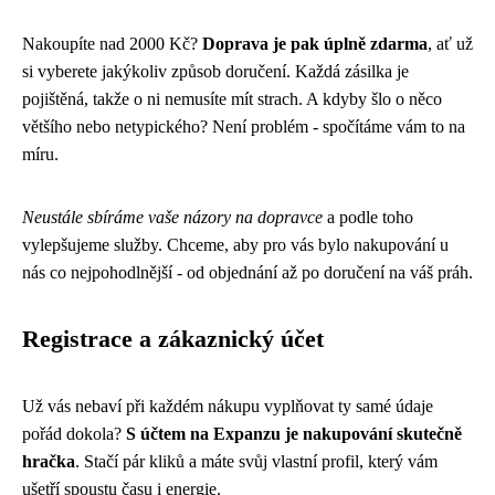
Nakoupíte nad 2000 Kč?
Doprava je pak úplně zdarma
, ať už
si vyberete jakýkoliv způsob doručení. Každá zásilka je
pojištěná, takže o ni nemusíte mít strach. A kdyby šlo o něco
většího nebo netypického? Není problém - spočítáme vám to na
míru.
Neustále sbíráme vaše názory na dopravce
a podle toho
vylepšujeme služby. Chceme, aby pro vás bylo nakupování u
nás co nejpohodlnější - od objednání až po doručení na váš práh.
Registrace a zákaznický účet
Už vás nebaví při každém nákupu vyplňovat ty samé údaje
pořád dokola?
S účtem na Expanzu je nakupování skutečně
hračka
. Stačí pár kliků a máte svůj vlastní profil, který vám
ušetří spoustu času i energie.