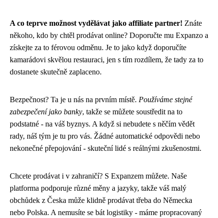
A co teprve možnost vydělávat jako affiliate partner!
Znáte
někoho, kdo by chtěl prodávat online? Doporučte mu Expanzo a
získejte za to férovou odměnu. Je to jako když doporučíte
kamarádovi skvělou restauraci, jen s tím rozdílem, že tady za to
dostanete skutečně zaplaceno.
Bezpečnost? Ta je u nás na prvním místě.
Používáme stejné
zabezpečení jako banky
, takže se můžete soustředit na to
podstatné - na váš byznys. A když si nebudete s něčím vědět
rady, náš tým je tu pro vás. Žádné automatické odpovědi nebo
nekonečné přepojování - skuteční lidé s reálnými zkušenostmi.
Chcete prodávat i v zahraničí? S Expanzem můžete. Naše
platforma podporuje různé měny a jazyky, takže váš malý
obchůdek z Česka může klidně prodávat třeba do Německa
nebo Polska. A nemusíte se bát logistiky - máme propracovaný