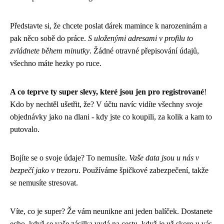
Představte si, že chcete poslat dárek mamince k narozeninám a
pak něco sobě do práce.
S uloženými adresami v profilu to
zvládnete během minutky
. Žádné otravné přepisování údajů,
všechno máte hezky po ruce.
A co teprve ty super slevy, které jsou jen pro registrované
!
Kdo by nechtěl ušetřit, že? V účtu navíc vidíte všechny svoje
objednávky jako na dlani - kdy jste co koupili, za kolik a kam to
putovalo.
Bojíte se o svoje údaje? To nemusíte.
Vaše data jsou u nás v
bezpečí jako v trezoru
. Používáme špičkové zabezpečení, takže
se nemusíte stresovat.
Víte, co je super? Že vám neunikne ani jeden balíček. Dostanete
echo, když se vaše zásilka vydá na cestu, když je už skoro u vás,