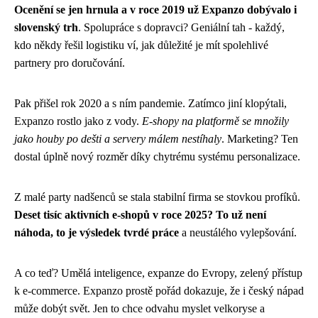
Ocenění se jen hrnula a v roce 2019 už Expanzo dobývalo i
slovenský trh
. Spolupráce s dopravci? Geniální tah - každý,
kdo někdy řešil logistiku ví, jak důležité je mít spolehlivé
partnery pro doručování.
Pak přišel rok 2020 a s ním pandemie. Zatímco jiní klopýtali,
Expanzo rostlo jako z vody.
E-shopy na platformě se množily
jako houby po dešti a servery málem nestíhaly
. Marketing? Ten
dostal úplně nový rozměr díky chytrému systému personalizace.
Z malé party nadšenců se stala stabilní firma se stovkou profíků.
Deset tisíc aktivních e-shopů v roce 2025? To už není
náhoda, to je výsledek tvrdé práce
a neustálého vylepšování.
A co teď? Umělá inteligence, expanze do Evropy, zelený přístup
k e-commerce. Expanzo prostě pořád dokazuje, že i český nápad
může dobýt svět. Jen to chce odvahu myslet velkoryse a