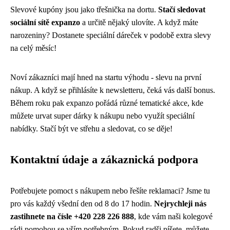
Slevové kupóny jsou jako třešnička na dortu.
Stačí sledovat
sociální sítě expanzo
a určitě nějaký ulovíte. A když máte
narozeniny? Dostanete speciální dáreček v podobě extra slevy
na celý měsíc!
Noví zákazníci mají hned na startu výhodu - slevu na první
nákup. A když se přihlásíte k newsletteru, čeká vás další bonus.
Během roku pak expanzo pořádá různé tematické akce, kde
můžete urvat super dárky k nákupu nebo využít speciální
nabídky. Stačí být ve střehu a sledovat, co se děje!
Kontaktní údaje a zákaznická podpora
Potřebujete pomoct s nákupem nebo řešíte reklamaci? Jsme tu
pro vás každý všední den od 8 do 17 hodin.
Nejrychleji nás
zastihnete na čísle +420 228 226 888
, kde vám naši kolegové
rádi pomohou se vším potřebným. Pokud radši píšete, můžete