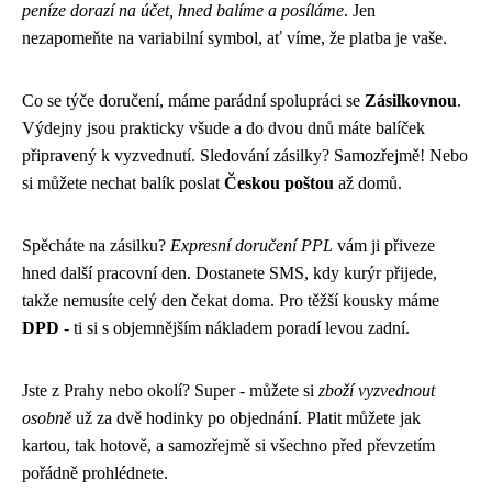
peníze dorazí na účet, hned balíme a posíláme
. Jen
nezapomeňte na variabilní symbol, ať víme, že platba je vaše.
Co se týče doručení, máme parádní spolupráci se
Zásilkovnou
.
Výdejny jsou prakticky všude a do dvou dnů máte balíček
připravený k vyzvednutí. Sledování zásilky? Samozřejmě! Nebo
si můžete nechat balík poslat
Českou poštou
až domů.
Spěcháte na zásilku?
Expresní doručení PPL
vám ji přiveze
hned další pracovní den. Dostanete SMS, kdy kurýr přijede,
takže nemusíte celý den čekat doma. Pro těžší kousky máme
DPD
- ti si s objemnějším nákladem poradí levou zadní.
Jste z Prahy nebo okolí? Super - můžete si
zboží vyzvednout
osobně
už za dvě hodinky po objednání. Platit můžete jak
kartou, tak hotově, a samozřejmě si všechno před převzetím
pořádně prohlédnete.