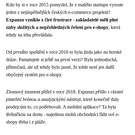
Kdo by si v roce 2015 pomyslel, že z malého startupu vyroste
jeden z nejúspěšnějších českých e-commerce projektů?
Expanzo vzniklo z čiré frustrace - zakladatelé měli plné
zuby složitých a nepřehledných řešení pro e-shopy
, která
tehdy na trhu převládala.
Od prvního spuštění v roce 2016 to byla jízda jako na horské
dráze. Pamatujete si ještě na první verzi? Byla jednoduchá,
přímočará, ale už tehdy bylo jasné, že tohle není jen další
obyčejný systém pro e-shopy.
Zlomový moment přišel v roce 2018.
Expanzo přišlo s vlastní
platební bránou a analytickými nástroji
, které konečně daly
prodejcům to, co potřebovali. A mobilní aplikace? Ta byla
třešničkou na dortu - najednou mohli obchodníci řídit své e-
shopy třeba i z pláže.