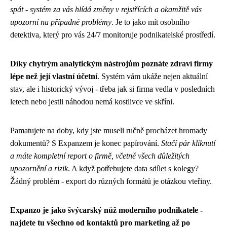
spát - systém za vás hlídá změny v rejstřících a okamžitě vás
upozorní na případné problémy
. Je to jako mít osobního
detektiva, který pro vás 24/7 monitoruje podnikatelské prostředí.
Díky chytrým analytickým nástrojům poznáte zdraví firmy
lépe než její vlastní účetní
. Systém vám ukáže nejen aktuální
stav, ale i historický vývoj - třeba jak si firma vedla v posledních
letech nebo jestli náhodou nemá kostlivce ve skříni.
Pamatujete na doby, kdy jste museli ručně procházet hromady
dokumentů? S Expanzem je konec papírování.
Stačí pár kliknutí
a máte kompletní report o firmě, včetně všech důležitých
upozornění a rizik
. A když potřebujete data sdílet s kolegy?
Žádný problém - export do různých formátů je otázkou vteřiny.
Expanzo je jako švýcarský nůž moderního podnikatele -
najdete tu všechno od kontaktů pro marketing až po