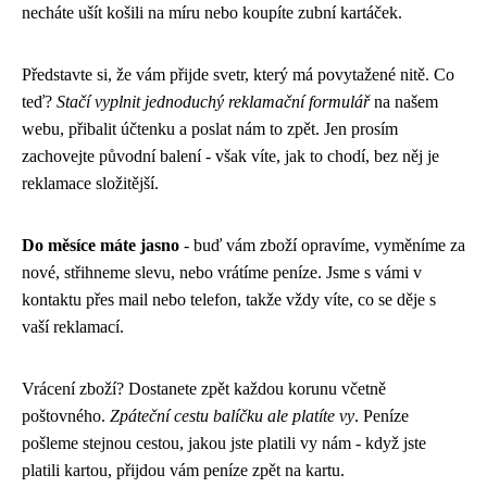
necháte ušít košili na míru nebo koupíte zubní kartáček.
Představte si, že vám přijde svetr, který má povytažené nitě. Co
teď?
Stačí vyplnit jednoduchý reklamační formulář
na našem
webu, přibalit účtenku a poslat nám to zpět. Jen prosím
zachovejte původní balení - však víte, jak to chodí, bez něj je
reklamace složitější.
Do měsíce máte jasno
- buď vám zboží opravíme, vyměníme za
nové, střihneme slevu, nebo vrátíme peníze. Jsme s vámi v
kontaktu přes mail nebo telefon, takže vždy víte, co se děje s
vaší reklamací.
Vrácení zboží? Dostanete zpět každou korunu včetně
poštovného.
Zpáteční cestu balíčku ale platíte vy
. Peníze
pošleme stejnou cestou, jakou jste platili vy nám - když jste
platili kartou, přijdou vám peníze zpět na kartu.