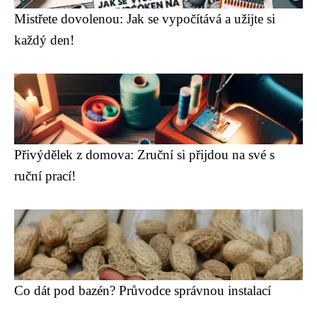
Mistřete dovolenou: Jak se vypočítává a užijte si
každý den!
Přivýdělek z domova: Zruční si přijdou na své s
ruční prací!
Co dát pod bazén? Průvodce správnou instalací