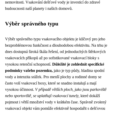
nemovitosti. Vsakování dešťové vody je investicí do zdravé
budoucnosti naší planety i našich domovů.
Výběr správného typu
Výběr správného typu vsakovacího objektu je klíčový pro jeho
bezproblémovou funkčnost a dlouhodobou efektivitu. Na trhu je
dnes dostupná široká škála řešení, od jednoduchých štěrkových
vsakovacích příkopů až po sofistikované vsakovací bloky s
vysokou retenční schopností.
Důležité je zohlednit specifické
podmínky vašeho pozemku,
jako je typ půdy, hladina spodní
vody a intenzita srážek. Pro menší plochy a rodinné domy se
často volí vsakovací boxy, které se snadno instalují a mají
vysokou účinnost.
V případě větších ploch, jako jsou parkoviště
nebo sportoviště, se uplatňují vsakovací tunely,
které dokáží
pojmout i větší množství vody v krátkém čase. Správně zvolený
vsakovací objekt vám pomůže efektivně hospodařit s dešťovou