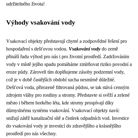
udržitelného života!
Výhody vsakování vody
Vsakovací objekty představují chytré a zodpovědné řešení pro
hospodaření s dešťovou vodou.
Vsakování vody
do země
přináší řadu výhod pro nás i pro životní prostředí. Zadržováním
vody v místě jejího spadu pomáháme zmírňovat riziko povodní a
eroze půdy. Zároveň tím doplňujeme zásoby podzemní vody,
což je v době častějších období sucha nesmírně důležité.
Dešťová voda, přirozeně filtrovaná půdou, se tak stává cenným
zdrojem vláhy pro rostliny a stromy. Představte si svěží a zelené
město i během horkého léta, kde stromy prospívají díky
důmyslnému systému vsakování. Vsakovací objekty navíc
snižují zátěž kanalizační sítě a čistírek odpadních vod. Investice
do vsakování vody je investicí do zdravějšího a krásnějšího
prostředí pro nás všechny.