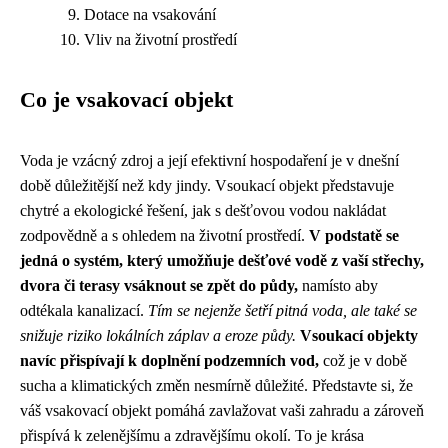
Dotace na vsakování
Vliv na životní prostředí
Co je vsakovací objekt
Voda je vzácný zdroj a její efektivní hospodaření je v dnešní
době důležitější než kdy jindy. Vsoukací objekt představuje
chytré a ekologické řešení, jak s dešťovou vodou nakládat
zodpovědně a s ohledem na životní prostředí.
V podstatě se
jedná o systém, který umožňuje dešťové vodě z vaší střechy,
dvora či terasy vsáknout se zpět do půdy,
namísto aby
odtékala kanalizací.
Tím se nejenže šetří pitná voda, ale také se
snižuje riziko lokálních záplav a eroze půdy.
Vsoukací objekty
navíc přispívají k doplnění podzemních vod,
což je v době
sucha a klimatických změn nesmírně důležité. Představte si, že
váš vsakovací objekt pomáhá zavlažovat vaši zahradu a zároveň
přispívá k zelenějšímu a zdravějšímu okolí. To je krása