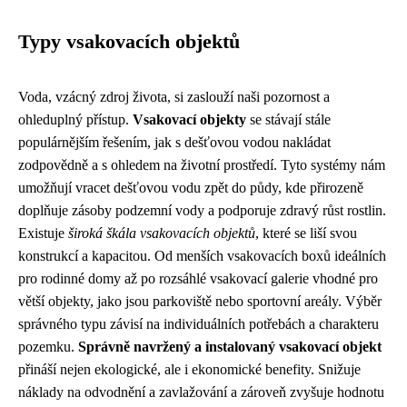
Typy vsakovacích objektů
Voda, vzácný zdroj života, si zaslouží naši pozornost a
ohleduplný přístup.
Vsakovací objekty
se stávají stále
populárnějším řešením, jak s dešťovou vodou nakládat
zodpovědně a s ohledem na životní prostředí. Tyto systémy nám
umožňují vracet dešťovou vodu zpět do půdy, kde přirozeně
doplňuje zásoby podzemní vody a podporuje zdravý růst rostlin.
Existuje
široká škála vsakovacích objektů
, které se liší svou
konstrukcí a kapacitou. Od menších vsakovacích boxů ideálních
pro rodinné domy až po rozsáhlé vsakovací galerie vhodné pro
větší objekty, jako jsou parkoviště nebo sportovní areály. Výběr
správného typu závisí na individuálních potřebách a charakteru
pozemku.
Správně navržený a instalovaný vsakovací objekt
přináší nejen ekologické, ale i ekonomické benefity. Snižuje
náklady na odvodnění a zavlažování a zároveň zvyšuje hodnotu