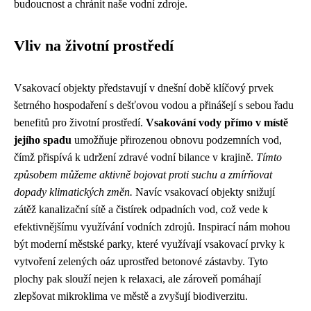
budoucnost a chránit naše vodní zdroje.
Vliv na životní prostředí
Vsakovací objekty představují v dnešní době klíčový prvek
šetrného hospodaření s dešťovou vodou a přinášejí s sebou řadu
benefitů pro životní prostředí.
Vsakování vody přímo v místě
jejího spadu
umožňuje přirozenou obnovu podzemních vod,
čímž přispívá k udržení zdravé vodní bilance v krajině.
Tímto
způsobem můžeme aktivně bojovat proti suchu a zmírňovat
dopady klimatických změn.
Navíc vsakovací objekty snižují
zátěž kanalizační sítě a čistírek odpadních vod, což vede k
efektivnějšímu využívání vodních zdrojů. Inspirací nám mohou
být moderní městské parky, které využívají vsakovací prvky k
vytvoření zelených oáz uprostřed betonové zástavby. Tyto
plochy pak slouží nejen k relaxaci, ale zároveň pomáhají
zlepšovat mikroklima ve městě a zvyšují biodiverzitu.