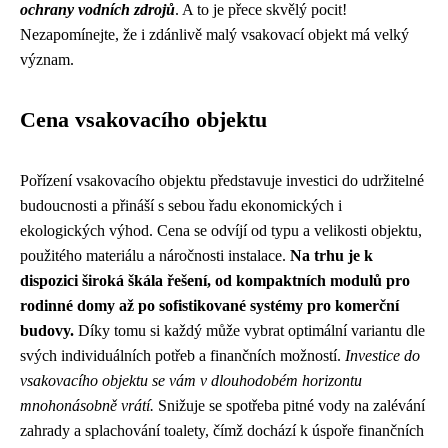
ochrany vodních zdrojů
. A to je přece skvělý pocit!
Nezapomínejte, že i zdánlivě malý vsakovací objekt má velký
význam.
Cena vsakovacího objektu
Pořízení vsakovacího objektu představuje investici do udržitelné
budoucnosti a přináší s sebou řadu ekonomických i
ekologických výhod. Cena se odvíjí od typu a velikosti objektu,
použitého materiálu a náročnosti instalace.
Na trhu je k
dispozici široká škála řešení, od kompaktních modulů pro
rodinné domy až po sofistikované systémy pro komerční
budovy.
Díky tomu si každý může vybrat optimální variantu dle
svých individuálních potřeb a finančních možností.
Investice do
vsakovacího objektu se vám v dlouhodobém horizontu
mnohonásobně vrátí.
Snižuje se spotřeba pitné vody na zalévání
zahrady a splachování toalety, čímž dochází k úspoře finančních