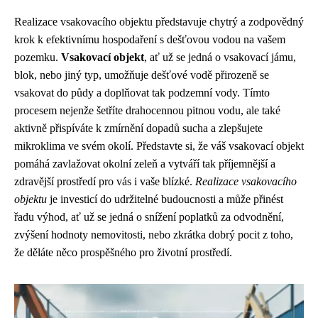
Realizace vsakovacího objektu představuje chytrý a zodpovědný
krok k efektivnímu hospodaření s dešťovou vodou na vašem
pozemku.
Vsakovací objekt
, ať už se jedná o vsakovací jámu,
blok, nebo jiný typ, umožňuje dešťové vodě přirozeně se
vsakovat do půdy a doplňovat tak podzemní vody. Tímto
procesem nejenže šetříte drahocennou pitnou vodu, ale také
aktivně přispíváte k zmírnění dopadů sucha a zlepšujete
mikroklima ve svém okolí. Představte si, že váš vsakovací objekt
pomáhá zavlažovat okolní zeleň a vytváří tak příjemnější a
zdravější prostředí pro vás i vaše blízké.
Realizace vsakovacího
objektu
je investicí do udržitelné budoucnosti a může přinést
řadu výhod, ať už se jedná o snížení poplatků za odvodnění,
zvýšení hodnoty nemovitosti, nebo zkrátka dobrý pocit z toho,
že děláte něco prospěšného pro životní prostředí.